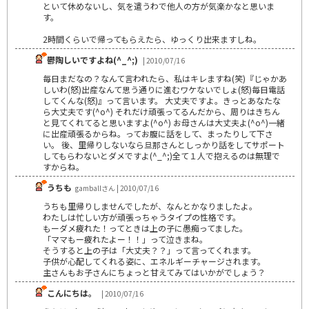
といて休めないし、気を遣うわで他人の方が気楽かなと思いま
す。
2時間くらいで帰ってもらえたら、ゆっくり出来ますしね。
鬱陶しいですよね(^_^;)
| 2010/07/16
毎日まだなの？なんて言われたら、私はキレますね(笑)『じゃかあ
しいわ(怒)出産なんて思う通りに進むワケないでしょ(怒)毎日電話
してくんな(怒)』って言います。 大丈夫ですよ。きっとあなたな
ら大丈夫です(^o^) それだけ頑張ってるんだから、周りはきちん
と見てくれてると思いますよ(^o^) お母さんは大丈夫よ(^o^)一緒
に出産頑張るからね。ってお腹に話をして、まったりして下さ
い。 後、里帰りしないなら旦那さんとしっかり話をしてサポート
してもらわないとダメですよ(^_^;)全て１人で抱えるのは無理で
すからね。
うちも
gamballさん | 2010/07/16
うちも里帰りしませんでしたが、なんとかなりましたよ。
わたしは忙しい方が頑張っちゃうタイプの性格です。
もーダメ疲れた！ってときは上の子に愚痴ってました。
「ママもー疲れたよー！！」って泣きまね。
そうすると上の子は「大丈夫？？」って言ってくれます。
子供が心配してくれる姿に、エネルギーチャージされます。
主さんもお子さんにちょっと甘えてみてはいかがでしょう？
こんにちは。
| 2010/07/16