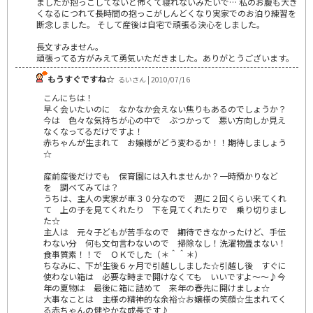
ましたが抱っこしてないと怖くて寝れないみたいで… 私のお腹も大き
くなるにつれて長時間の抱っこがしんどくなり実家でのお泊り練習を
断念しました。 そして産後は自宅で頑張る決心をしました。
長文すみません。
頑張ってる方がみえて勇気いただきました。ありがとうございます。
もうすぐですね☆
るいさん | 2010/07/16
こんにちは！
早く会いたいのに なかなか会えない焦りもあるのでしょうか？
今は 色々な気持ちが心の中で ぶつかって 悪い方向しか見え
なくなってるだけですよ！
赤ちゃんが生まれて お嬢様がどう変わるか！！期待しましょう
☆
産前産後だけでも 保育園には入れませんか？一時預かりなど
を 調べてみては？
うちは、主人の実家が車３０分なので 週に２回くらい来てくれ
て 上の子を見てくれたり 下を見てくれたりで 乗り切りまし
た☆
主人は 元々子どもが苦手なので 期待できなかったけど、手伝
わない分 何も文句言わないので 掃除なし！洗濯物畳まない！
食事質素！！で ＯＫでした（＊＾＾＊）
ちなみに、下が生後６ヶ月で引越ししました☆引越し後 すぐに
使わない箱は 必要な時まで開けなくても いいですよ～～♪今
年の夏物は 最後に箱に詰めて 来年の春先に開けましょ☆
大事なことは 主様の精神的な余裕☆お嬢様の笑顔☆生まれてく
る赤ちゃんの健やかな成長です♪