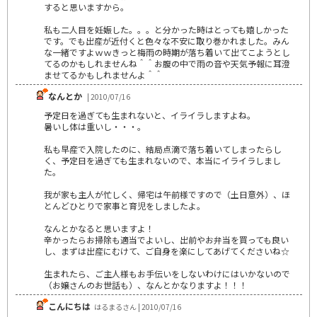
すると思いますから。
私も二人目を妊娠した。。。と分かった時はとっても嬉しかった
です。でも出産が近付くと色々な不安に取り巻かれました。みん
な一緒ですよｗｗきっと梅雨の時期が落ち着いて出てこようとし
てるのかもしれませんね＾＾お腹の中で雨の音や天気予報に耳澄
ませてるかもしれませんよ＾＾
なんとか
| 2010/07/16
予定日を過ぎても生まれないと、イライラしますよね。
暑いし体は重いし・・・。
私も早産で入院したのに、結局点滴で落ち着いてしまったらし
く、予定日を過ぎても生まれないので、本当にイライラしまし
た。
我が家も主人が忙しく、帰宅は午前様ですので（土日意外）、ほ
とんどひとりで家事と育児をしましたよ。
なんとかなると思いますよ！
辛かったらお掃除も適当でよいし、出前やお弁当を買っても良い
し、まずは出産にむけて、ご自身を楽にしてあげてくださいね☆
生まれたら、ご主人様もお手伝いをしないわけにはいかないので
（お嬢さんのお世話も）、なんとかなりますよ！！！
こんにちは
はるまるさん | 2010/07/16