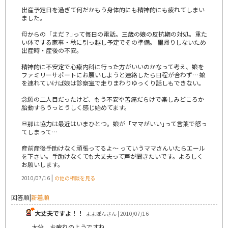
出産予定日を過ぎて何だかもう身体的にも精神的にも疲れてしまい
ました。
母からの「まだ？｣って毎日の電話。三歳の娘の反抗期の対処。重た
い体でする家事・秋に引っ越し予定でその準備。 里帰りしないため
出産時・産後の不安。
精神的に不安定で心療内科に行った方がいいのかなって考え、娘を
ファミリーサポートにお願いしようと連絡したら日程が合わず… 娘
を連れていけば娘は診察室で走りまわりゆっくり話しもできない。
念願の二人目だったけど、もう不安や苦痛だらけで楽しみどころか
胎動すらうっとうしく感じ始めてます。
旦那は協力は最近はいまひとつ。娘が「ママがいい｣って言葉で怒っ
てしまって…
産前産後手助けなく頑張ってるよ～ っていうママさんいたらエール
を下さい。手助けなくても大丈夫って声が聞きたいです。よろしく
お願いします。
|
2010/07/16
の他の相談を見る
回答順
|
新着順
大丈夫ですよ！！
よよぽんさん | 2010/07/16
大分、お疲れのようですね。