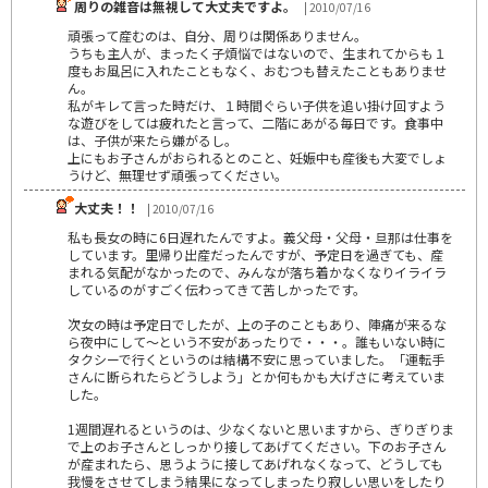
周りの雑音は無視して大丈夫ですよ。
| 2010/07/16
頑張って産むのは、自分、周りは関係ありません。
うちも主人が、まったく子煩悩ではないので、生まれてからも１
度もお風呂に入れたこともなく、おむつも替えたこともありませ
ん。
私がキレて言った時だけ、１時間ぐらい子供を追い掛け回すよう
な遊びをしては疲れたと言って、二階にあがる毎日です。食事中
は、子供が来たら嫌がるし。
上にもお子さんがおられるとのこと、妊娠中も産後も大変でしょ
うけど、無理せず頑張ってください。
大丈夫！！
| 2010/07/16
私も長女の時に6日遅れたんですよ。義父母・父母・旦那は仕事を
しています。里帰り出産だったんですが、予定日を過ぎても、産
まれる気配がなかったので、みんなが落ち着かなくなりイライラ
しているのがすごく伝わってきて苦しかったです。
次女の時は予定日でしたが、上の子のこともあり、陣痛が来るな
ら夜中にして～という不安があったりで・・・。誰もいない時に
タクシーで行くというのは結構不安に思っていました。「運転手
さんに断られたらどうしよう」とか何もかも大げさに考えていま
した。
1週間遅れるというのは、少なくないと思いますから、ぎりぎりま
で上のお子さんとしっかり接してあげてください。下のお子さん
が産まれたら、思うように接してあげれなくなって、どうしても
我慢をさせてしまう結果になってしまったり寂しい思いをしたり