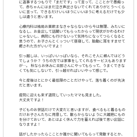
に返事するつもりで「まだです」って言って、こことかで愚痴っ
て、赤ちゃんにはまだ泣き声出さないでくれてありがとう～くら
いに言って、できるだけいいほうにいいほうに考えるだけでも少
しは違うと思います。
心療内科は結局お薬飲まなきゃならないから今は無理、みたいに
なるし、お金出して話聞いてもらったからって現状がかわるわけ
じゃないし、病院にも行けないって気持ちになってつらくなると
思うので、お子さんとくっついて昼寝して、胎動に耳をすませて
癒された方がいいですよ！
引っ越しは、いっぱいいっぱいなら、それこそ人に頼んではどう
でしょうか？ うちの方では家事をしてくれるサービスもあります
が…。 秋ならお休みに旦那さんにやってもらって、うまくできな
くても気にしないで、引っ越せればいいやって感じで。
今と産後はとにかく最低限のことだけやって、落ち着くのが先決
だと思います。
産院に迎えも来ず退院していったママも見ました。
大丈夫ですよ！
子どものお世話だけで大変だと思いますが、食べるもと着るもの
だけお子さんたちに用意して、散らからないように大雑把にもの
を分けておいて、あとはよく休んで力を蓄えれば後で思い出話に
なりますよ！
話がしたかったらこことか誰かに聞いてもらって発散するとか、