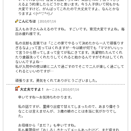
えるよう約束したらどうかと思います。今５人子供いて何もかも
大変ですけど、がんばってこれたので大丈夫ですよ、なんとかな
りますよヾ(=^▽^=)ノ
こんにちは
| 2010/07/16
五人もお子さんみえるのですね。 すごいです。育児大変ですよね。毎
日お疲れ様です。
私の旦那も言葉では「ここの家でやるって決めたから一人で頑張りす
ぎるなよ｣って言ってはくれますが…今は娘が何でも「ママがいい｣っ
て言うから怒ってしまって全てが私にきてます。洗濯物たたんでくれ
たり食器洗ってくれたりしてくれると助かるんですがそれはしてくれ
ないんですよね…
私が入院中の夜は娘と二人で過ごすのでそこで二人が楽しく過ごして
くれるといいのですが…
頑張ります。勇気をくれてありがとうございました。
大丈夫ですよ！
みーこさん | 2010/07/16
辛いですね～お気持ちわかります。
私の話ですが、里帰り出産で甘えてしまったので、あまり偉そう
なことは言えませんが、３歳の娘のことは本当に気がかりでし
た。
お母様から「まだ？」も辛いですね。
私も義理母が「おしるしきたってメールあったけど、まだ産まれ