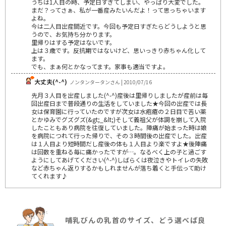
うちは1人目の時、予定日すぎてしまい、やっぱり大変でした。
まだ？ってさぁ、私が一番産みたいんだよ！って思っちゃいます
よね。
今は二人目出産間近です。今回も予定日すぎたらどうしようと思
うので、お気持ち分かります。
里帰りはする予定はないです。
上は３歳です。反抗期ではないけど、思いっきり赤ちゃん化して
ます。
でも、まぁ何とかなってます。家事も適当ですよ。
大丈夫(^-^)
ノンタンタータンさん | 2010/07/16
先月３人目を出産しました(^-^)産後は里帰りしましたが産前は毎
回出産日まで普段通りの生活をしていました★今回の出産では長
女は保育園に行っていたのですが次女は水疱瘡の２日目で苦い薬
とかゆみでグズグズ(&gt;_&lt;)そして義祖父が体調を崩して入院
したこともあり病院を往復していました。陣痛が始まった時は娘
を病院につれて行った帰りで、その３時間後の出産でした。出産
は１人目より短時間だし産後の体も１人目より楽ですよ★後陣痛
は回数を重ねる毎に痛かったですが…。なるべく上の子と過ごす
ようにしてあげてください(^-^)しばらくは夜泣きやトイレの失敗
など赤ちゃん返りするかもしれませんが落ち着くと手伝って助け
てくれます♪
哺乳びんの乳首のサイズ、どう選べば良