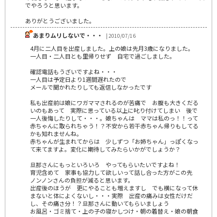
でやろうと思います。
ありがとうございました。
あまりムリしないで・・・
| 2010/07/16
4月に二人目を出産しました。上の娘は先月3歳になりました。
一人目・二人目とも里帰りせず 自宅で過ごしました。
確認電話もうざいですよね・・・
一人目は予定日より1週間遅れたので
メールで聞かれたりしても返信しなかったです
私も出産前は娘にワガママされるのが苦痛で お腹も大きくだる
いのもあって 実際に思っている以上に叱り付けてしまい 後で
一人後悔したりして・・・。娘ちゃんは ママは私のっ！！って
赤ちゃんに取られちゃう！？不安から若干赤ちゃん帰りもしてる
かも知れませんね。
赤ちゃんが生まれてからは 少しずつ「お姉ちゃん」っぽくなっ
て来てますよ。変化に期待してみたらいかがでしょうか？
旦那さんにもっといろいろ やってもらいたいですよね！
育児含めて 家事も協力して欲しいって話し合った方がこの先
ノンノンさんの負担が減ると思います。
出産後のほうが 更にやることも増えますし でも横になって休
まないと体によくないし・・・実際 出産の痛みは女性だけだ
し、その痛さ分！？旦那さんに動いてもらいましょう
お風呂・ゴミ捨て・上の子の寝かしつけ・朝の着替え・娘の朝食