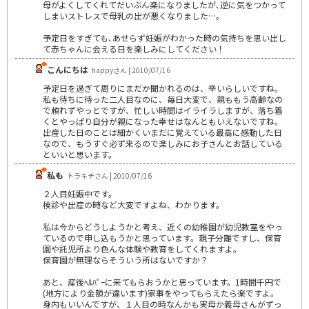
母がよくしてくれてだいぶん楽になりましたが､逆に気をつかって
しまいストレスで母乳の出が悪くなりました…｡
予定日をすぎても､あせらず妊娠がわかった時の気持ちを思い出し
て赤ちゃんに会える日を楽しみにしてください！
こんにちは
happyさん | 2010/07/16
予定日を過ぎて周りにまだか聞かれるのは、辛いらしいですね。
私も待ちに待った二人目なのに、毎日大変で、親ももう高齢なの
で頼れずやっとですが、忙しい時間はイライラしますが、落ち着
くとやっぱり自分が親になった幸せはなんともいえないですね。
出産した日のことは細かくいまだに覚えている最高に感動した日
なので、もうすぐ必ず来るので楽しみにお子さんとお話している
といいと思います。
私も
トラキチさん | 2010/07/16
２人目妊娠中です。
検診や出産の時など大変ですよね、わかります。
私は今からどうしようかと考え、近くの幼稚園が幼児教室をやっ
ているので申し込もうかと思っています。親子分離ですし、保育
園や託児所より色んな体験や教育をしてくれますよ。
保育園が無理ならそういう所はないですか？
あと、産後ﾍﾙﾊﾟｰに来てもらおうかと思っています。1時間千円で
(地方により金額が違います)家事をやってもらえたら楽ですよ。
身内もいいんですが、１人目の時なんかも実母か義母さんがずっ