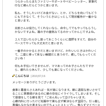
つらかったらまたファミリーサポートやベビーシッター、家事代
行など頼んだらどうかと思います。
私も、そうしたいけどお金がない、とか、どちらを向いてもどう
にもできなくて、そういうときはじっとして現状維持が一番かな
と思います。
旦那さんは協力してくれないなら、命令してでもやってもらうし
かないですよね。誰の子の面倒みてるのかってかんじですよね。
２人で泣いたら少し放っておこうくらいに度肝をすえて、自分の
ペースでやっても大丈夫だと思います。
一番手のかかるときだと思いますけど、かわいいときはかわいく
て、二度と帰って来ない瞬間だと思うので、癒してもらってくだ
さいね！
何もお手伝いできませんが、ママあってのお子さんたちですか
ら、疲れたら休んで、少しでも楽になってくださいね。
こんにちは
| 2010/07/16
メッセージありがとうございます。
食事と着替えさえあれば… 気が楽になります。娘に退屈な思いさせて
ることに罪悪感があるのに娘の存在にイライラしてしまいます。そし
て昼寝をしてる娘を見て「ごめんね｣って泣けちゃいます。
心療内科に行ったけど妊娠中で薬も出ず解決ならず空回り。引っ越し
準備もなかなか進まないのでちょっとストップし、焦らずマイペース