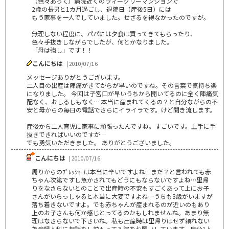
（色々あって）病院近くのウィークリーマンションで
2歳の長男と1カ月過ごし、退院日（産後5日）には
もう家事を一人でしていました。せざるを得なかったのですが。
無理しない程度に、パパには夕食は買ってきてもらったり、
色々手抜きしながらでしたが、何とかなりました。
「母は強し」です！！
こんにちは
| 2010/07/16
メッセージありがとうございます。
二人目の出産は陣痛がきてからが早いのですね。その言葉で気持ち楽
になりました。 今回は子宮口が早いうちから開いてるのに全く陣痛気
配なく、おしるしもなく… 本当に産まれてくるの？と自分ながらの不
安と母からの毎日の電話でさらにイライラです。けど聞き流します。
産後から二人育児に家事に頑張ったんですね。すごいです。上手に手
抜きできればいいのですが…
でも勇気いただきました。 ありがとうございました。
こんにちは
| 2010/07/16
周りからのﾌﾟﾚｯｼｬｰは本当に辛いですよね…まだ？と言われても赤
ちゃん次第ですし急かされてもどうにもならないですよね…里帰
りをなさらないとのことで出産時の不安もすごくあって上にお子
さんがいらっしゃると本当に大変ですよね…うちも3歳がいますが
落ち着きないですよ。でも赤ちゃんが産まれるのが近いのもあり
上のお子さんも何か感じとってるのかもしれませんね。あまり無
理はなさらないで下さいね。私も出産時は里帰りはせず頼れない
為産婦人科に相談をし前もって入院をお願いしています。自分1人