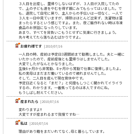
３人目を出産し、里帰りしないはずが、３人目が入院してたの
で、上の子ども達をやむを得ず親にみてもらってはいました。で
も、退院して自宅に戻り、主人からの手伝いは一切なく、一人で
３人を一日中見ていますが、掃除はほとんど出来ず、洗濯物は溜
まったらするという感じですよ。また、夜ご飯作れない時は冷凍
食品のお世話になったりしています。
あまり、すべてを背負いこもうとせずに気楽に行きましょう。
先々考えてたら落ち込むばかりですよ。
お疲れ様です
| 2010/07/16
一人目の時、産前は予定日3週間前まで勤務しました。夫と一緒に
いたかったので、産前産後とも里帰りはしませんでした。
大変でしたがなんとかなりました。
生後6ヶ月から非常勤、8ヶ月から常勤で仕事に復帰しましたよ。
私の実母はまだまだ働いているので頼れませんでした。
そして、二人目を産んで現在育休中です。
予定日近くなると「まだ？」と何度もしつこく聞かれてイライラ
するの、わかります。一番焦ってるのは本人ですのにね。
もうしばし耐えてください。
産まれたら
| 2010/07/16
変わりますよ!!
大変ですが産まれるまで我慢ですね…
私は
| 2010/07/16
理由があり籍をまだいれてなく､母と暮らしています｡