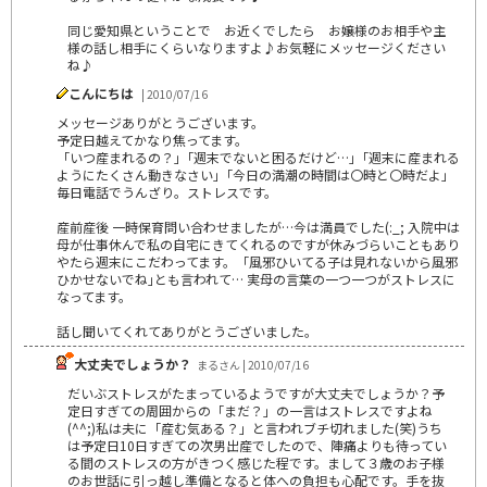
同じ愛知県ということで お近くでしたら お嬢様のお相手や主
様の話し相手にくらいなりますよ♪お気軽にメッセージください
ね♪
こんにちは
| 2010/07/16
メッセージありがとうございます。
予定日越えてかなり焦ってます。
「いつ産まれるの？｣「週末でないと困るだけど…｣「週末に産まれる
ようにたくさん動きなさい｣「今日の満潮の時間は〇時と〇時だよ｣
毎日電話でうんざり。ストレスです。
産前産後 一時保育問い合わせましたが…今は満員でした(:_; 入院中は
母が仕事休んで私の自宅にきてくれるのですが休みづらいこともあり
やたら週末にこだわってます。「風邪ひいてる子は見れないから風邪
ひかせないでね｣とも言われて… 実母の言葉の一つ一つがストレスに
なってます。
話し聞いてくれてありがとうございました。
大丈夫でしょうか？
まるさん | 2010/07/16
だいぶストレスがたまっているようですが大丈夫でしょうか？予
定日すぎての周囲からの「まだ？」の一言はストレスですよね
(^^;)私は夫に「産む気ある？」と言われブチ切れました(笑)うち
は予定日10日すぎての次男出産でしたので、陣痛よりも待ってい
る間のストレスの方がきつく感じた程です。まして３歳のお子様
のお世話に引っ越し準備となると体への負担も心配です。手を抜