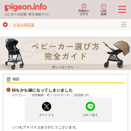
月齢別に
LINE
さがす
登録
はじめての妊娠・育児情報サイト
お悩み相談室
MENU
相談
何もかも嫌になってしまいました
カテゴリー：｜回答期限：終了 2010/07/30｜ | 回答数(28)
ポストする
LINEで送る
いつもアドバイスありがとうございます。