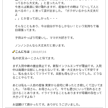
ってるから大丈夫。」と言ったんです。
今思えば素直に受け取れますが、産後のその時は「ど～して人と
比べるの！」と思って涙が出ました。「ボクがいるから大丈夫だ
よ
。」とか言ってほしかった・・・
そんなこともあり、今は自分がやるしかない！という気持ちで毎
日頑張ってます。
子供はやっぱり可愛いし、ママが大好きです。
ノンノンさんなら大丈夫だと思います。
こんにちは
| 2010/07/16
私の状況 みーこさんと似てます。
まず入院中娘の面会禁止です。新型インフルエンザが理由です。入院
中は両親か旦那にしか会えないです。娘…大丈夫かなって不安です
し、私も会えなくてツライです。旦那も母もびっくりでした。どうな
ることやらです。
あとは私も一人目の産後 実家から自宅に帰ったとき寂しくて泣いてま
した。「お母さん、お母さん｣って。 今でも遊びにいって別れるとき
泣けることあります。イライラすることもありますが母親の存在って
大きいですよね？
お話聞けて良かったです。ありがとうございました。