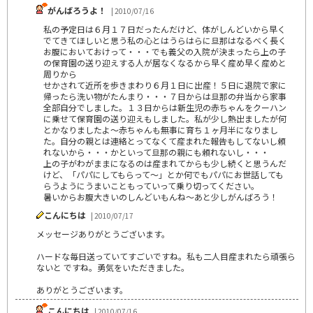
がんばろうよ！
| 2010/07/16
私の予定日は６月１７日だったんだけど、体がしんどいから早く
でてきてほしいと思う私の心とはうらはらに旦那はなるべく長く
お腹においておけって・・・でも義父の入院が決まったら上の子
の保育園の送り迎えする人が居なくなるから早く産め早く産めと
周りから
せかされて近所を歩きまわり６月１日に出産！５日に退院で家に
帰ったら洗い物がたんまり・・・７日からは旦那の弁当から家事
全部自分でしました。１３日からは新生児の赤ちゃんをクーハン
に乗せて保育園の送り迎えもしました。私が少し熱出ましたが何
とかなりましたよ～赤ちゃんも無事に育ち１ヶ月半になりまし
た。自分の親とは連絡とってなくて産まれた報告もしてないし頼
れないから・・・かといって旦那の親にも頼れないし・・・
上の子がわがままになるのは産まれてからも少し続くと思うんだ
けど、「パパにしてもらって～」とか何でもパパにお世話しても
らうようにうまいこともっていって乗り切ってください。
暑いからお腹大きいのしんどいもんね～あと少しがんばろう！
こんにちは
| 2010/07/17
メッセージありがとうございます。
ハードな毎日送っていてすごいですね。私も二人目産まれたら頑張ら
ないと ですね。勇気をいただきました。
ありがとうございます。
こんにちは
| 2010/07/16