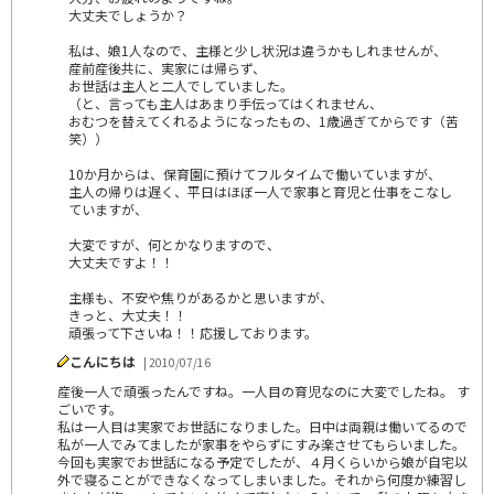
大丈夫でしょうか？
私は、娘1人なので、主様と少し状況は違うかもしれませんが、
産前産後共に、実家には帰らず、
お世話は主人と二人でしていました。
（と、言っても主人はあまり手伝ってはくれません、
おむつを替えてくれるようになったもの、1歳過ぎてからです（苦
笑））
10か月からは、保育園に預けてフルタイムで働いていますが、
主人の帰りは遅く、平日はほぼ一人で家事と育児と仕事をこなし
ていますが、
大変ですが、何とかなりますので、
大丈夫ですよ！！
主様も、不安や焦りがあるかと思いますが、
きっと、大丈夫！！
頑張って下さいね！！応援しております。
こんにちは
| 2010/07/16
産後一人で頑張ったんですね。一人目の育児なのに大変でしたね。 す
ごいです。
私は一人目は実家でお世話になりました。日中は両親は働いてるので
私が一人でみてましたが家事をやらずにすみ楽させてもらいました。
今回も実家でお世話になる予定でしたが、４月くらいから娘が自宅以
外で寝ることができなくなってしまいました。それから何度か練習し