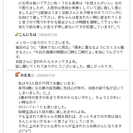
ける所は抜いて下さいね！うちも長男は「お母さんがいい」なの
で困りましたが、入院中は男同士仲良くしていて逆に寂しく感じ
ましたよ(^^;)産後はうまく旦那さんとお子様をのせてパパっ子に
仕向けて楽して下さい。赤ちゃんは産まれたい時に産まれてくる
と思うので残りわずかな長女さんとの時間を満喫して下さいね！
当たり前な事しか言えず申し訳ないですが応援しています(^_^)
こんにちは
| 2010/07/16
メッセージありがとうございます。
毎日のように「週末でないと困る｣「週末に重なるようにたくさん動
きなさい｣「今日の満潮の時間は〇時と〇時だよ｣ 本当にうんざりで
す。
旦那さんに言われたらカチンですよね。
話し聞いてくれてありがとうございました。嬉しかったです。
大丈夫☆
| 2010/07/16
私は今3人目が7ｹ月でお腹にいます。
来月4歳になる娘の反抗期に先日心が折れ、旦那の前で私が泣いて
しまいました。(;_;)
1歳4ｹ月の息子があまり手のかからない子だし、ちょうどかわい
い時なので…
ﾏﾀﾆﾃｨｰﾌﾞﾙｰ？とも思いました。
妊婦生活は1人目の様に楽しめませんよね。
でも生まれて赤ちゃんの顔を見れば、きっと今までの不安は消え
るんじゃないかなぁ～と思うようにしています。
それに上のお子さんも赤ちゃんが生まれたらお姉さんになります
よ(^o^)