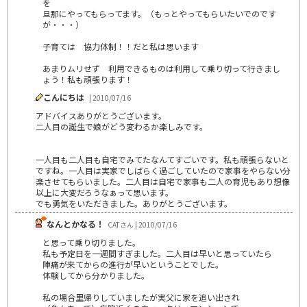
を
旦那にやってもらってます。（もっとやってもらいたいでのです
が・・・）
子育ては 協力体制！！だと私は思います
あまりムリせず 利用できるものは利用して乗り切って行きまし
ょう！私も頑張ります！
こんにちは
| 2010/07/16
アドバイスありがとうございます。
二人目の誕生で娘がどう変わるか楽しみです。
一人目も二人目も自宅でみてたなんてすごいです。私も頑張らないと
ですね。一人目は実家でしばらく過ごしていたので家事をやらない分
楽させてもらいました。二人目は自宅で家事も二人の育児もあり想像
以上に大変だろうなぁって思います。
でも勇気をいただきました。ありがとうございます。
なんとかなる！
CATさん | 2010/07/16
と思って乗り切りました。
私も予定日を一週間すぎました。二人目は早いと思っていたら
陣痛が来てからの進行が早いということでした。
体験してから分かりました。
私の場合里帰りしていましたが実父に家を追い出され