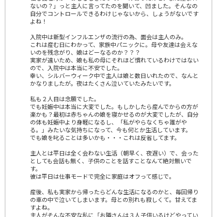
ないの？」っと主人に言ってたのを聞いて、凹ました。そんなの
自分でコントロールできるわけじゃないから、しょうがないです
よね！
入院中は新型インフルエンザの流行の為、面会は主人のみ。
これは産む日にわかって、家族中パニックに。母や友達は会えな
いのを残念がり、娘はどーなるのか？？？
実家が遠いため、娘も私の母にそれほど慣れているわけではない
ので、入院中は本当に不安でした。
幸い、シルバーウィーク中で主人は娘と数日いれたので、なんと
かなりましたが。夜はたくさん泣いていたみたいです。
私も２人目は念願でした。
でも妊娠中は本当に大変でした。もしかしたら産んでからの方が
楽かも？最初は赤ちゃんの娘を寝かせるのが大変でしたが、自分
の体も妊娠中より身軽になるし、「私がやらなくちゃ誰がや
る。」みたいな気持ちになって、今も何とか生活しています。
でも娘を叱ることは多いかも・・・これは反省してます。
主人とは平日は全く会わない生活（朝早く、夜遅い）で、会った
としても会話も無く、子供のことを話すことなんて絶対無いで
す。
彼は平日は仕事モードで完全に家庭はオフって感じで。
産後、私も実家から帰ったらどんな生活になるのかと、毎回帰り
の車の中で泣いてしまいます。母との別れも寂しくて。甘えてま
すよね。
主人がそんな不安な私に「お隣さんは３人子供いるけどやってい