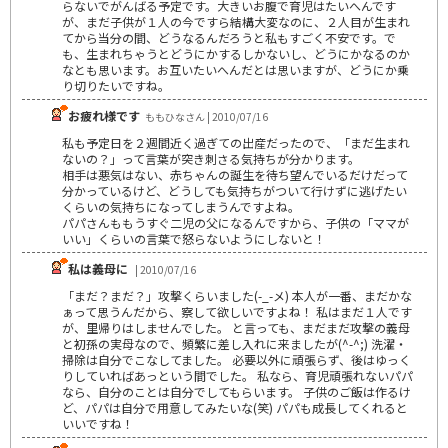
らないでがんばる予定です。大きいお腹で育児はたいへんです
が、まだ子供が１人の今ですら結構大変なのに、２人目が生まれ
てから当分の間、どうなるんだろうと私もすごく不安です。で
も、生まれちゃうとどうにかするしかないし、どうにかなるのか
なとも思います。お互いたいへんだとは思いますが、どうにか乗
り切りたいですね。
お疲れ様です
ももひなさん | 2010/07/16
私も予定日を２週間近く過ぎての出産だったので、「まだ生まれ
ないの？」って言葉が突き刺さる気持ちが分かります。
相手は悪気はない、赤ちゃんの誕生を待ち望んでいるだけだって
分かっているけど、どうしても気持ちがついて行けずに逃げたい
くらいの気持ちになってしまうんですよね。
パパさんももうすぐ二児の父になるんですから、子供の「ママが
いい」くらいの言葉で怒らないようにしないと！
私は義母に
| 2010/07/16
「まだ？まだ？」攻撃くらいました(-_-メ) 本人が一番、まだかな
ぁって思うんだから、察して欲しいですよね！ 私はまだ１人です
が、里帰りはしませんでした。 と言っても、まだまだ攻撃の義母
と初孫の実母なので、頻繁に差し入れに来ましたが(^-^;) 洗濯・
掃除は自分でこなしてました。 必要以外に頑張らず、後はゆっく
りしていればあっという間でした。 私なら、育児頑張れないパパ
なら、自分のことは自分でしてもらいます。 子供のご飯は作るけ
ど、パパは自分で用意してみたいな(笑) パパも成長してくれると
いいですね！