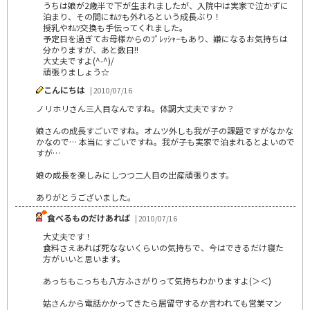
うちは娘が2歳半で下が生まれましたが、入院中は実家で泣かずに
泊まり、その間にｵﾑﾂも外れるという成長ぶり！
授乳やｵﾑﾂ交換も手伝ってくれました。
予定日を過ぎてお母様からのﾌﾟﾚｯｼｬｰもあり、嫌になるお気持ちは
分かりますが、あと数日!!
大丈夫ですよ(^-^)/
頑張りましょう☆
こんにちは
| 2010/07/16
ノリホリさん三人目なんですね。体調大丈夫ですか？
娘さんの成長すごいですね。オムツ外しも我が子の課題ですがなかな
かなので… 本当にすごいですね。我が子も実家で泊まれるとよいので
すが…
娘の成長を楽しみにしつつ二人目の出産頑張ります。
ありがとうございました。
食べるものだけあれば
| 2010/07/16
大丈夫です！
食料さえあれば死なないくらいの気持ちで、今はできるだけ寝た
方がいいと思います。
あっちもこっちも八方ふさがりって気持ちわかりますよ(＞＜)
姑さんから電話かかってきたら居留守するか言われても営業マン