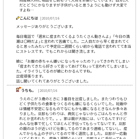
だとどうにかなりますが子供がいると思うようにも動けず大変で
すよね…
こんにちは
| 2010/07/16
メッセージありがとうございます。
毎日電話で「週末に産まれてくるようたくさん動きんよ｣「今日の満
潮は〇時だよ｣と言われて苦痛でした。二人目だから早く産まれてく
ると思ったみたいで予定日二週間くらい前から電話で言われてて本当
にストレスです。でもこれからは聞き流します。
娘に「お腹の赤ちゃん嫌いになっちゃったの？｣ってきかれてしまい
「産まれてきたら好きって言ってあげてね｣って言われてしまいまし
た。イライラしてるのが娘にわかるんですね。
出産頑張ります。
話し聞いてくれてありがとうございました。
うちも。
| 2010/07/16
うえのこが３歳のときに３番目を出産しました。またつわりもひ
どく子供たちの食事をつくるのも嫌になるくらいでした。妊娠中
は情緒不安定になるものでなにもかも嫌になるときなんか多々あ
りました。旦那もつわりは、病気じゃないからごはんちゃんと作
れとか言われたりで。。。家は親が大阪には、いてるんですけど
みんな仕事で忙しくてほとんど手伝ってもらってないです。旦那
の親のほうが近いけど仕事してるのであまり連絡してないし、産
んでからも上の子がいてるので早く退院しました。旦那が一応動
いてくれました。産後１週間ぐらいは、旦那さんに手伝ってもら