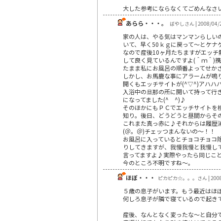
大した参考にならなくてごめんなさ
あらら・・・。
ばやしさん | 2008/04/
家の人は、やる気はマンマンらしい
いて、早く50ｋｇに戻って～とケナ
なので産後10ヶ月たちますがエッチ
して良く見ているんですよ(＾ｍ＾)
たまま私にお風呂の順番よってせか
しかし、お馬鹿な事にアラームが鳴
開くもエッチサイトが(^▽^)アハハ
入浴中の旦那の所に開いて持って行
になってました(^ ^)♪
そのほかにもＰＣでエッチサイトを
知り。後日、どうどうと昼間からそ
これまた真っ赤に♪それからは履歴
(＠。＠)チェッつまんないの～！！
お風呂に入っているとチョコチョコ
りしてきますが、我慢我慢と我慢し
言ってますよ♪実際やったら同じこ
今のところ不明ですね～。
ほぼ・・・
ピカピカ☆。。。さん | 2008/
５歳の息子がいます。もう最近はほぼな
何しろ息子が隣で寝ているので起きて
産後、なんとなく変ったな～と自分