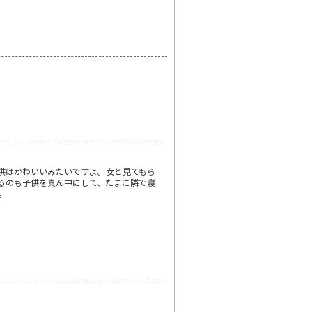
供はかわいいみたいですよ。女と見てもら
るのも子供を真ん中にして、たまに隣で寝
。