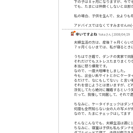
下の子は８ヶ月になりますが、今で
でも、たまには仲良くしないと旦那
私の場合、子供を生んで、女よりも
アドバイスではなくてすみませんm(--
辛いですよね
Yukaさん | 2008/04/29
夫婦生活の方は、産後７ヶ月くらい
７ヶ月くらいまでは、私が寝るとき
うちはでき婚で、ダンナの実家で同
それだけでもストレスたまりまくり
本当に怒り爆発です。
なので、一度大喧嘩をしました。
今も、出会い系サイトとかにケータ
るだけで、なにもしてない」と言い
それを信じようとは思いますが、ど
浮気してたら絶対に離婚するという
だって、我慢して同居して、それで
ちなみに、ケータイチェックはダン
何度も全然知らない女の人の写メが
なので、たまにチェックはしてます
そんなこんなでも、夫婦生活は週に1
ちなみに、寝室は子供も私もダンナ
ダブルベッドで寝て、子供が夜泣き