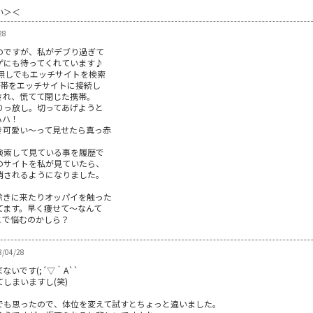
い＞＜
28
のですが、私がデブり過ぎて
ゲにも待ってくれています♪
無しでもエッチサイトを検索
携帯をエッチサイトに接続し
され、慌てて閉じた携帯。
りっ放し。切ってあげようと
ハハ！
き可愛い～って見せたら真っ赤
検索して見ている事を履歴で
のサイトを私が見ていたら、
消されるようになりました。
除きに来たりオッパイを触った
てます。早く痩せて～なんて
とで悩むのかしら？
04/28
いです(;´▽｀A``
しまいますし(笑)
でも思ったので、体位を変えて試すとちょっと違いました。