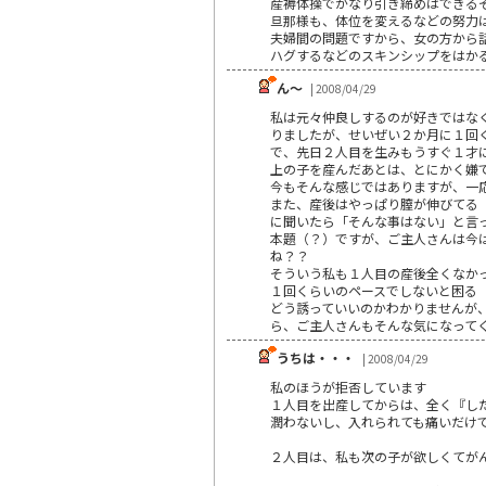
産褥体操でかなり引き締めはできる
旦那様も、体位を変えるなどの努力
夫婦間の問題ですから、女の方から
ハグするなどのスキンシップをはか
ん～
| 2008/04/29
私は元々仲良しするのが好きではな
りましたが、せいぜい２か月に１回
で、先日２人目を生みもうすぐ１才
上の子を産んだあとは、とにかく嫌
今もそんな感じではありますが、一
また、産後はやっぱり膣が伸びてる
に聞いたら「そんな事はない」と言
本題（？）ですが、ご主人さんは今
ね？？
そういう私も１人目の産後全くなか
１回くらいのペースでしないと困る
どう誘っていいのかわかりませんが
ら、ご主人さんもそんな気になって
うちは・・・
| 2008/04/29
私のほうが拒否しています
１人目を出産してからは、全く『し
潤わないし、入れられても痛いだけ
２人目は、私も次の子が欲しくてが