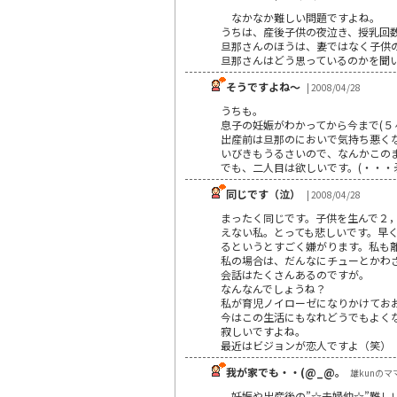
なかなか難しい問題ですよね。
うちは、産後子供の夜泣き、授乳回
旦那さんのほうは、妻ではなく子供
旦那さんはどう思っているのかを聞
そうですよね～
| 2008/04/28
うちも。
息子の妊娠がわかってから今まで(５
出産前は旦那のにおいで気持ち悪く
いびきもうるさいので、なんかこの
でも、二人目は欲しいです。(・・・
同じです（泣）
| 2008/04/28
まったく同じです。子供を生んで２
えない私。とっても悲しいです。早
るというとすごく嫌がります。私も
私の場合は、だんなにチューとかわ
会話はたくさんあるのですが。
なんなんでしょうね？
私が育児ノイローゼになりかけてお
今はこの生活にもなれどうでもよく
寂しいですよね。
最近はビジョンが恋人ですよ（笑）
我が家でも・・(@_@。
雄kunのママさ
妊娠や出産後の”☆夫婦仲☆”難しいですヨ