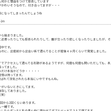
も何かと理由をつけて拒否しています
がかわいそうなので、付き合ってますが・・・
母になってしまったんでしょうね
)m
から始まりました。
に近寄ったりしても拒否られたりして、腹が立ったり悲しくなったりしましたが、そ
居中です。
なのに、出産前から出会い系で遊んでることが産後４ヶ月くらいで発覚しました。
イでアクセスして遊んでる形跡があるようですが、何度も何度も問いただしても、本
張ってました。
れだけ本当かどうか・・・・・
覚悟は持ってます。
遊ばれて浮気されたら本当にいやですもんね。
ナがいないときにしてます。
保存してありました。
（笑）
回から2回くらいあります。
も一緒です。
をしたらダンナと私の真ん中に寝かせてダブルベッドで３人で寝てます。