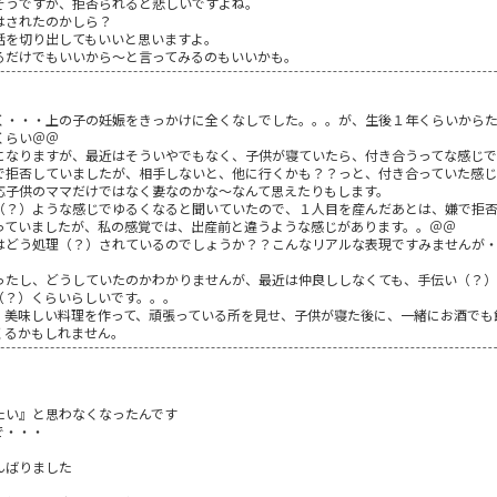
そうですが、拒否られると悲しいですよね。
はされたのかしら？
話を切り出してもいいと思いますよ。
るだけでもいいから～と言ってみるのもいいかも。
く・・・上の子の妊娠をきっかけに全くなしでした。。。が、生後１年くらいから
くらい＠＠
になりますが、最近はそういやでもなく、子供が寝ていたら、付き合うってな感じで
で拒否していましたが、相手しないと、他に行くかも？？っと、付き合っていた感じ
応子供のママだけではなく妻なのかな～なんて思えたりもします。
（？）ような感じでゆるくなると聞いていたので、１人目を産んだあとは、嫌で拒
っていましたが、私の感覚では、出産前と違うような感じがあります。。＠＠
はどう処理（？）されているのでしょうか？？こんなリアルな表現ですみませんが
ったし、どうしていたのかわかりませんが、最近は仲良ししなくても、手伝い（？
（？）くらいらしいです。。。
、美味しい料理を作って、頑張っている所を見せ、子供が寝た後に、一緒にお酒でも
くるかもしれません。
たい』と思わなくなったんです
で・・・
んばりました