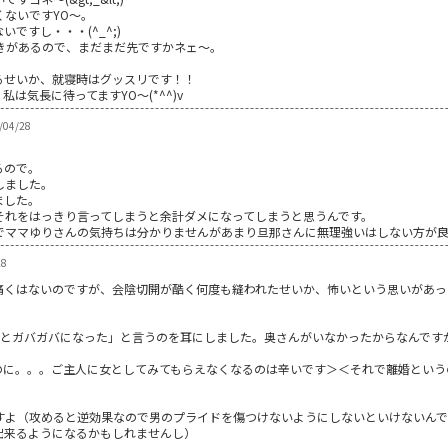
くないですYO～。
ですし・・・(^_^;)
きがあるので、まだまだ先ですかネェ～。
るせいか、就寝時はグッスリです！！
は気長に待ってますYO～(*^^)v
/04/28
るので。
しました。
ました。
それをはっきり言ってしまうと余計ダメになってしまうと思うんです。
でママゆりさんの気持ちは分かりませんがあまり旦那さんに無理強いはしない方が
28
痛くはないのですが、会陰切開が酷く何度も縫われたせいか、怖いという思いがあっ
むとガバガバになった」と言うのを耳にしました。奥さんがいなかったからなんです
のに。。。ご主人に女としてみてもらえなくなるのは辛いです＞＜それで離婚という
すよ（攻めると逆効果なので男のプライドを傷つけないようにしないといけないん
出来るようになるかもしれませんし）