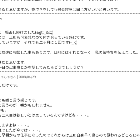
あると思いますが、夜泣きをしても最低寝室は同じ方がいいと思います。
29
否し続けました(&gt;_&lt;)
のは 旦那も可哀想なので付き合っている感じです。
いますが それでも二ヶ月に１回です(-_-;)
で友達に相談した事もあります。旦那にはそれとなーく 私の気持ちを伝えました
番だと思います。
一日の出来事とかを話してみたらどうでしょうか？
ゃちゃさん | 2008/04/29
ただけです。
のも嫌と言う感じです。
と言うのが一番かもしれません。
かも。
ら二人目は欲しいとは思っているんですけどね・・・。
しますよね・・・。
嫌でしたが今では・・・。
て早朝からの仕事になったのでそれからは旦那自身早く寝るので誘われるどころじゃ