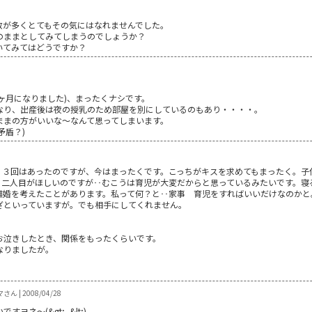
数が多くとてもその気にはなれませんでした。
のままとしてみてしまうのでしょうか？
いてみてはどうですか？
ヶ月になりました)、まったくナシです。
なり、出産後は夜の授乳のため部屋を別にしているのもあり・・・・。
ままの方がいいな～なんて思ってしまいます。
矛盾？)
，３回はあったのですが、今はまったくです。こっちがキスを求めてもまったく。子
く二人目がほしいのですが‥むこうは育児が大変だからと思っているみたいです。寝
離婚を考えたことがあります。私って何？と‥家事 育児をすればいいだけなのかと
ざといっていますが。でも相手にしてくれません。
お泣きしたとき、関係をもったくらいです。
なりましたが。
ん | 2008/04/28
ネ～(&gt;_&lt;)