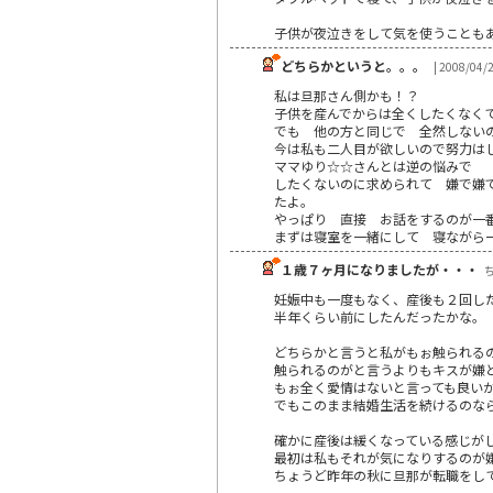
子供が夜泣きをして気を使うことも
どちらかというと。。。
| 2008/04/
私は旦那さん側かも！？
子供を産んでからは全くしたくなくて 拒
でも 他の方と同じで 全然しない
今は私も二人目が欲しいので努力はして
ママゆり☆☆さんとは逆の悩みで
したくないのに求められて 嫌で嫌
たよ。
やっぱり 直接 お話をするのが一
まずは寝室を一緒にして 寝ながら
１歳７ヶ月になりましたが・・・
ち
妊娠中も一度もなく、産後も２回し
半年くらい前にしたんだったかな。
どちらかと言うと私がもぉ触られる
触られるのがと言うよりもキスが嫌
もぉ全く愛情はないと言っても良い
でもこのまま結婚生活を続けるのな
確かに産後は緩くなっている感じが
最初は私もそれが気になりするのが
ちょうど昨年の秋に旦那が転職をし