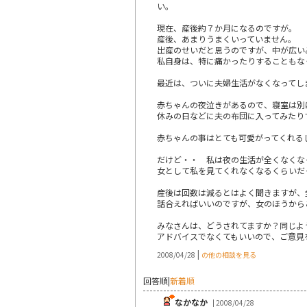
い。
現在、産後約７か月になるのですが。
産後、あまりうまくいっていません。
出産のせいだと思うのですが、中が広い
私自身は、特に痛かったりすることもな
最近は、ついに夫婦生活がなくなってし
赤ちゃんの夜泣きがあるので、寝室は別
休みの日などに夫の布団に入ってみたり
赤ちゃんの事はとても可愛がってくれる
だけど・・ 私は夜の生活が全くなくな
女として私を見てくれなくなるくらいだ
産後は回数は減るとはよく聞きますが、
話合えればいいのですが、女のほうから
みなさんは、どうされてますか？同じよ
アドバイスでなくてもいいので、ご意見
|
2008/04/28
の他の相談を見る
回答順
|
新着順
なかなか
| 2008/04/28