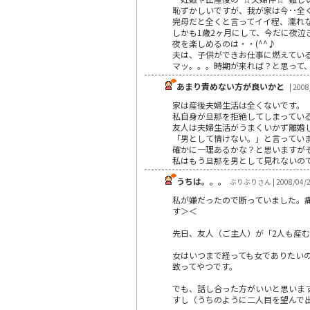
恥ずかしいですが、我が家は今･･全
完母だと全くと言ってイイ程、濡れない
しかも1歳2ヶ月にして、今だに夜泣
夜を楽しめるのは・・(^^♪
夫は、子供ができお仕事に燃えてい
マッ。。。時期が来れば？と思って、私
あまり責めない方が良いかと
| 2008
家は産後夫婦生活は全くないです。
私自身が旦那を拒絶してしまってい
友人は夫婦生活がうまくいかず離婚
「男として情けない。」と言ってい
確かに一理あるかな？と思いますが
私はもう旦那を男として見れないの
うちは。。。
ぶりぶりさん | 2008/04/
私が嫌だったので断っていました。
す＞＜
先日、友人（ご主人）が「2人も産
女はいつまで経っても女でありたい
致ってやつです。
でも、話し合った方がいいと思いま
すし（うちのように二人目を望んで