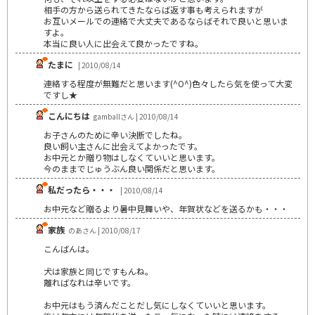
相手の方から送られてきたならば返す事も考えられますが
お互いメールでの連絡で大丈夫であるならばそれで良いと思いま
すよ。
本当に良い人に出会えて良かったですね。
たまに
| 2010/08/14
連絡する程度が無難だと思います(^O^)色々したら気を使って大変
ですし★
こんにちは
gamballさん | 2010/08/14
お子さんのために辛い決断でしたね。
良い飼い主さんに出会えてよかったです。
お中元とか贈り物はしなくていいと思います。
今のままでじゅうぶん良い関係だと思います。
私だったら・・・
| 2010/08/14
お中元など贈るより暑中見舞いや、年賀状などを送るかも・・・
家族
のあさん | 2010/08/17
こんばんは。
犬は家族と同じですもんね。
離ればなれは辛いです。
お中元はもう済んだことだし気にしなくていいと思います。