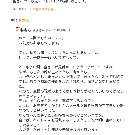
皆さんのご意見・アドバイスお願い致します。
|
2010/08/13
の他の相談を見る
回答順
|
新着順
私なら
よよぽんさん | 2010/08/13
お辛い決断でしたね・・・。
お気持ちお察し致します。
でも、私でも同じようにするかなあと思いました。
何より、子供が一番大切ですもんね。
とてもよい飼い主さんが見付かったようでよかったですね。
私が、もし次の飼い主だったらと考えたら、
お中元などかしこまったものを頂いてしまったら、返って恐縮で
すし、あまり頻繁に連絡をよこされたら、面倒かなあと思いまし
た。
なので、主様の現状のようで差しさわりがなくていいのではない
かと思いました。
幸い、あちらから近況をご連絡下さるようですし、
たまに、お元気ですか？とかのメールを送る程度が丁度良い距離
なのではと思いました。
わんちゃんに会いたい気持ちもあるかと思いますが、
会えば、わんちゃんも混乱するでしょうし、次の飼い主様にも申
し訳ないし・・・。
なので、たまぁ～に連絡が無難かなあと思います。