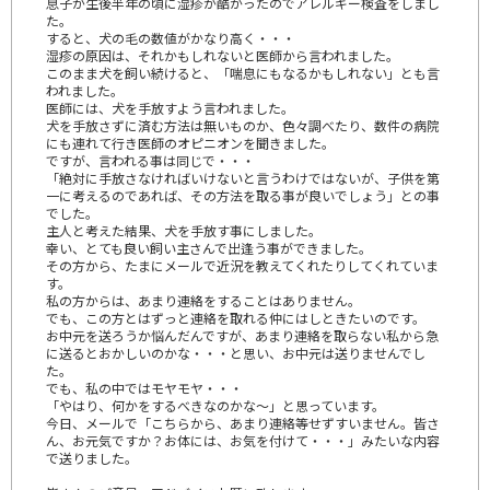
息子が生後半年の頃に湿疹が酷かったのでアレルギー検査をしまし
た。
すると、犬の毛の数値がかなり高く・・・
湿疹の原因は、それかもしれないと医師から言われました。
このまま犬を飼い続けると、「喘息にもなるかもしれない」とも言
われました。
医師には、犬を手放すよう言われました。
犬を手放さずに済む方法は無いものか、色々調べたり、数件の病院
にも連れて行き医師のオピニオンを聞きました。
ですが、言われる事は同じで・・・
「絶対に手放さなければいけないと言うわけではないが、子供を第
一に考えるのであれば、その方法を取る事が良いでしょう」との事
でした。
主人と考えた結果、犬を手放す事にしました。
幸い、とても良い飼い主さんで出逢う事ができました。
その方から、たまにメールで近況を教えてくれたりしてくれていま
す。
私の方からは、あまり連絡をすることはありません。
でも、この方とはずっと連絡を取れる仲にはしときたいのです。
お中元を送ろうか悩んだんですが、あまり連絡を取らない私から急
に送るとおかしいのかな・・・と思い、お中元は送りませんでし
た。
でも、私の中ではモヤモヤ・・・
「やはり、何かをするべきなのかな～」と思っています。
今日、メールで「こちらから、あまり連絡等せずすいません。皆さ
ん、お元気ですか？お体には、お気を付けて・・・」みたいな内容
で送りました。