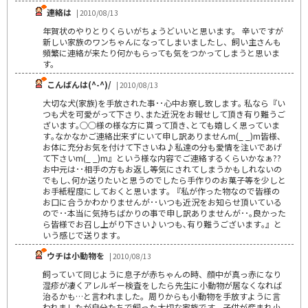
連絡は
| 2010/08/13
年賀状のやりとりくらいがちょうどいいと思います。 辛いですが
新しい家族のワンちゃんになってしまいましたし、飼い主さんも
頻繁に連絡が来たり何かもらっても気をつかってしまうと思いま
す。
こんばんは(^-^)/
| 2010/08/13
大切な犬(家族)を手放された事･･心中お察し致します｡ 私なら『い
つも犬を可愛がって下さり､また近況をお報せして頂き有り難うご
ざいます｡○○様の様な方に貰って頂き､とても嬉しく思っていま
す｡なかなかご連絡出来ずにいて申し訳ありませんm(_ _)m皆様､
お体に充分お気を付けて下さいね♪私達の分も愛情を注いであげ
て下さいm(_ _)m』という様な内容でご連絡するくらいかなぁ??
お中元は･･相手の方もお返し等気にされてしまうかもしれないの
でもし､何か送りたいと思うのでしたら手作りのお菓子等を少しと
お手紙程度にしておくと思います｡ 『私が作った物なので皆様の
お口に合うかわかりませんが･･いつも近況をお知らせ頂いている
ので･･本当に気持ちばかりの事で申し訳ありませんが･･｡良かった
ら皆様でお召し上がり下さい♪いつも､有り難うございます｡』と
いう感じで送ります｡
ウチは小動物を
| 2010/08/13
飼っていて同じように息子が赤ちゃんの時、顔中が真っ赤になり
湿疹が凄くアレルギー検査をしたら先生に小動物が居なくなれば
治るかも…と言われました。周りからも小動物を手放すように言
われましたが自分たちで飼った大切な家族です。子供が産まれ小