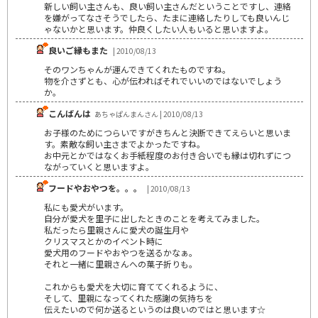
新しい飼い主さんも、良い飼い主さんだということですし、連絡
を嫌がってなさそうでしたら、たまに連絡したりしても良いんじ
ゃないかと思います。仲良くしたい人もいると思いますよ。
良いご縁もまた
| 2010/08/13
そのワンちゃんが運んできてくれたものですね。
物を介さずとも、心が伝わればそれでいいのではないでしょう
か。
こんばんは
あちゃぱんまんさん | 2010/08/13
お子様のためにつらいですがきちんと決断できてえらいと思いま
す。素敵な飼い主さまでよかったですね。
お中元とかではなくお手紙程度のお付き合いでも縁は切れずにつ
ながっていくと思いますよ。
フードやおやつを。。。
| 2010/08/13
私にも愛犬がいます。
自分が愛犬を里子に出したときのことを考えてみました。
私だったら里親さんに愛犬の誕生月や
クリスマスとかのイベント時に
愛犬用のフードやおやつを送るかなぁ。
それと一緒に里親さんへの菓子折りも。
これからも愛犬を大切に育ててくれるように、
そして、里親になってくれた感謝の気持ちを
伝えたいので何か送るというのは良いのではと思います☆