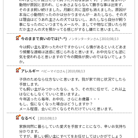
動物が原因と言われ、じゃあさよならなんて勝手な事は出来ず、
そのまま飼い続けました。月齢と共に湿疹も消えました。原因が
本当に小動物だったのかは分かりませんが… あたしなら、その犬
は理由はどうあれ主さんの犬ではないし、あたしなら自分が飼う
事になったのにいつまでもメールや、ましてや物など頂いたら何
だか主さんの犬を預かってる感じがするし嫌だと思いました。
今のままで良いのでは(^-^)
ノンタンタータンさん | 2010/08/13
今は飼い主も変わったわけですからいくら情があるといえどあま
り頻繁な連絡は迷惑に感じられると思います。お中元なども逆に
気を使われると思いますので今の関係が良いのではないでしょう
か。
アレルギー
ベビーマイロさん | 2010/08/13
子供のためなら仕方ないと思います。我が家で同じ状況でしたら
手放します。
でも飼い主がみつかったなら、もう、その方に任せて、これ以上
はなにもしなくていいと思いますよ。
今年送ったら毎年、お中元、さらにお歳暮・・・
もし、仮になくなった場合はどうしますか？
メール程度、会いに行くならそれだけでいいと思います。
なるべく
| 2010/08/13
家族同然に暮らしていた愛犬を手放すことになり、辛いお気持ち
分かります。
ですが、新しい飼い主にすべてをお任せしてはいかがでしょう