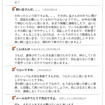
か？
飼い主さんが。。。
| 2010/08/14
かわったという形ですよね。。。 その方に主さんのかわりに預け
て、世話をお願いしているわけではないようですし、お中元や贈
り物はいらないと思います。 あまり頻繁に連絡をしたり、会いに
行くというのは、相手の方の負担になり、ワンコも前の飼い主？
と今の飼い主？がややこしくて、混乱したりするので、可哀想で
すし、そんなことをしなければ、メールでのやりとり程度なら大
丈夫だと思います。 ワンコと別れてしまったのは悲しいですが、
良い飼い主さんなら、飼われて幸せだと思いますよ♪
こんばんは
はるまるさん | 2010/08/14
うちは、虐待されていた犬を譲り受けたのですが、仲介してくれ
た方はたまに見にきてくれるくらいなので、何も送らないで遠く
で見守っておくだけで十分だと思いますよ。
つらいですね…
| 2010/08/14
犬といっても大切な家族ですものね、つらかったと思いますが、
しかたないことですね。
次の飼い主さんがいい人そうなので、もうあなた無しの新しい家
族、と認識して良いのではないでしょうか。気にはなると思いま
すが、連絡しなくていいと思います。
メールのやりとりで充分ですよ。
ばやしさん | 2010/08/14
何も、それ以上をする必要はないかと思います。