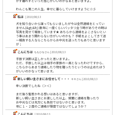
かず離れずといった感じがいいのかなぁと思いますよ。
わんこも第二の人生、幸せに暮らしていけますように☆彡
私は
| 2010/08/13
犬を知り合いから譲ってもらいましたが今は全然連絡をとってい
ません(&gt;&lt;) 数年に一度くらいバッタリ会う時がありその時は
写真を見せて報告しています★ あちらから連絡をよこさないとい
う事はあまり関わらない方がいいのかも？ 手紙をよこしてきて逐
一報告する人ならこちらからお中元を送ったりもありと思います
が；
こんにちは
ももひなさん | 2010/08/13
手放す決断は正しかったと思いますよ。
ただ、手放した以上は相手の家族の一員となったわけですから、
こちらからあまり連絡したり物を贈ったりというのは止めたほう
がいいのかなって思います。
新しい飼い主さまにお任せして・・・
キキさん | 2010/08/13
辛い決断でしたね（＞＜）
まだ後ろ髪惹かれる想いはあると思いますが、
新しい飼い主さまにお渡しした以上、頻繁に連絡を取ったり
お中元などは先方にも負担ではないかと思います。
年に１・２度のご連絡が限度ではないでしょうか？
こんにちは
| 2010/08/13