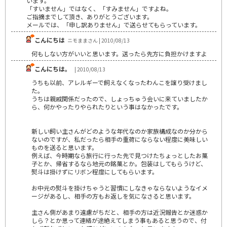
います。
「すいません」ではなく、「すみません」ですよね。
ご指摘までして頂き、ありがとうございます。
メールでは、「申し訳ありません」で送らせてもらっています。
こんにちは
ニモままさん | 2010/08/13
何もしない方がいいと思います。送ったら先方に負担かけますよ
こんにちは。
| 2010/08/13
うちも以前、アレルギーで飼えなくなったわんこを譲り受けまし
た。
うちは親戚関係だったので、しょっちゅう会いに来ていましたか
ら、何かやったりやられたりという事はなかったです。
新しい飼い主さんがどのような年代なのか家族構成なのか分から
ないのですが、私だったら相手の重荷にならない程度に美味しい
ものを送ると思います。
例えば、今時期なら旅行に行った先で見つけたちょっとしたお菓
子とか、帰省するなら地元の銘菓とか。包装はしてもらうけど、
熨斗は掛けずにリボン程度にしてもらいます。
お中元の熨斗を掛けちゃうと習慣にしなきゃならないようなイメ
ージがあるし、相手の方もお返しを気になさると思います。
主さん側があまり遠慮がちだと、相手の方は近況報告とか迷惑か
しら？とか思って連絡が途絶えてしまう事もあると思うので、付