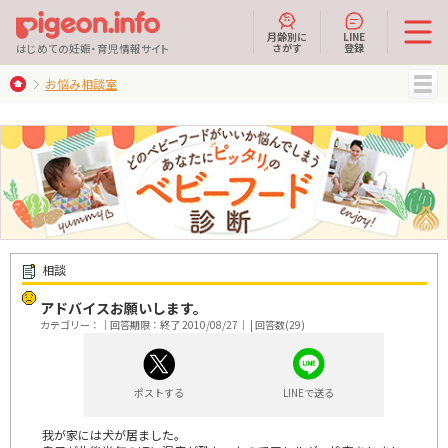
月齢別に
LINE
さがす
登録
はじめての妊娠・育児情報サイト
お悩み相談室
MENU
相談
アドバイスお願いします。
カテゴリー：｜回答期限：終了 2010/08/27｜ | 回答数(29)
ポストする
LINEで送る
我が家には犬が居ました。