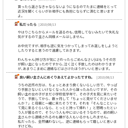
貰ったら返さなきゃならないようになるのでたまに連絡をとって
近況を聞くくらいがお相手にも負担にならずに済むと思います
よ。
私だったら
| 2010/08/13
やはりこちらからメールを送るのも､信用してないみたいで失礼な
気がするので主さん同様メールはしません｡
お中元ですが､相手も逆に気をつかってしまってお返しをしようと
したりすると思うので遠慮しておきます｡
わんちゃん(呼び方が気にさわったらごめんなさい)はもうその方
が飼い主になったのですから､泣く泣く手放したのはわかります
が､あまりこまめに連絡などはさけたほうがいいと思います｡
良い飼い主さんにめぐりあえてよかったですね。
| 2010/08/13
うちの近所の方は、ちょっとあまり良くないらしい方で、やっぱ
り手放さないといけなくなった人から譲ったみたいですが、その
飼い主の女の子がまだ小学校低学年で、その子犬を見に来たいそ
うで、手放してから、数ヶ月して「ちょっと見せてくださいませ
んか？」と母親と一緒に来たそうです。それを「そんなこといっ
て見に来るぐらいなら、とっとと持って帰れ！」と怒鳴ったとい
う人が居るので、そういう人も中にはいるそうなので、前の飼い
主さんから連絡されるのも嫌がる人もいるかもしれません。
私だったら、全然構わないし、逆に連絡もらって嬉しいと思いま
すけどね。