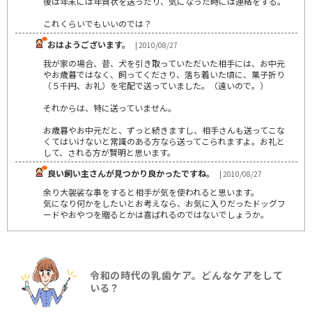
後は年末には年賀状を送ったり、気になった時には連絡をする。
これくらいでもいいのでは？
おはようございます。
| 2010/08/27
我が家の場合、昔、犬を引き取っていただいた相手には、お中元
やお歳暮ではなく、飼ってくださり、落ち着いた頃に、菓子折り
（５千円、お礼）を宅配で送っていました。（遠いので。）
それからは、特に送っていません。
お歳暮やお中元だと、ずっと続きますし、相手さんも送ってこな
くてはいけないと常識のある方なら送ってこられますよ。お礼と
して、される方が賢明と思います。
良い飼い主さんが見つかり良かったですね。
| 2010/08/27
余り大袈裟な事をすると相手が気を使われると思います。
気になり何かをしたいとお考えなら、お気に入りだったドッグフ
ードやおやつを贈るとかは喜ばれるのではないでしょうか。
令和の時代の乳歯ケア。どんなケアをして
いる？