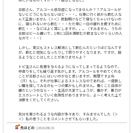
旦那さん、アルコール依存症になってませんか？？アルコールが
ないとどうにもならないほど・・・。仕事に行く前から飲む人な
んて正直いません（＞＜）夜勤明けなどで寝なくちゃいけないの
に、寝られないから飲む・・・ただ単に一日の疲れを癒すために
飲む・・・などはよく耳にしますが。。。（すみません、うちの
旦那はビール嫌いで、1年に1回お酒飲むか飲まないかくらいの人
なので・・・）
しかし、実父もストレス解消として飲むんだというほどなんです
が、飲むと短気になったりして怒りやすくなります。ですが、殴
るようなことはしたことがありませんよ？
トピ主さんに危害を与えるようになってしまってるようなので、
仲直りをしても繰り返す気がします。アルコールをやめてくれる
ことが旦那さんにはいいのかなと思いますが、無理ですよね
（汗）もし、それが仕事によるストレスなのであれば、一度新し
い職を探してみるのも一つの案かもしれません。働くこと自体が
嫌だというのなら・・・生活が大変でしょうが、働かず、暴力が
エスカレートしていく危険性がありますから、よ～く考えた上で
決断をくだしてください。
気分を害されるような内容が多々あり、すみませんでした（＞
＜）私の思うことをコメントさせてもらいました。
先ほどの
| 2010/08/31