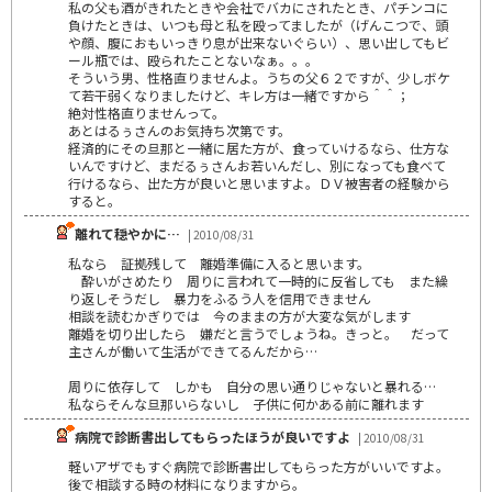
私の父も酒がきれたときや会社でバカにされたとき、パチンコに
負けたときは、いつも母と私を殴ってましたが（げんこつで、頭
や顔、腹におもいっきり息が出来ないぐらい）、思い出してもビ
ール瓶では、殴られたことないなぁ。。。
そういう男、性格直りませんよ。うちの父６２ですが、少しボケ
て若干弱くなりましたけど、キレ方は一緒ですから＾＾；
絶対性格直りませんって。
あとはるぅさんのお気持ち次第です。
経済的にその旦那と一緒に居た方が、食っていけるなら、仕方な
いんですけど、まだるぅさんお若いんだし、別になっても食べて
行けるなら、出た方が良いと思いますよ。ＤＶ被害者の経験から
すると。
離れて穏やかに…
| 2010/08/31
私なら 証拠残して 離婚準備に入ると思います。
酔いがさめたり 周りに言われて一時的に反省しても また繰
り返しそうだし 暴力をふるう人を信用できません
相談を読むかぎりでは 今のままの方が大変な気がします
離婚を切り出したら 嫌だと言うでしょうね。きっと。 だって
主さんが働いて生活ができてるんだから…
周りに依存して しかも 自分の思い通りじゃないと暴れる…
私ならそんな旦那いらないし 子供に何かある前に離れます
病院で診断書出してもらったほうが良いですよ
| 2010/08/31
軽いアザでもすぐ病院で診断書出してもらった方がいいですよ。
後で相談する時の材料になりますから。