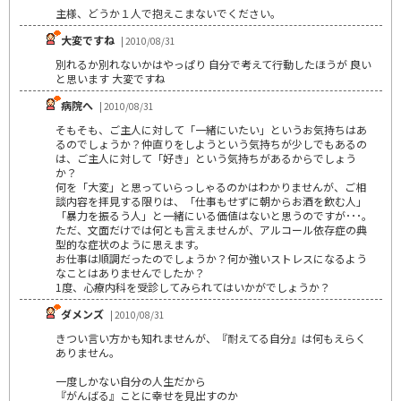
主様、どうか１人で抱えこまないでください。
大変ですね
| 2010/08/31
別れるか別れないかはやっぱり 自分で考えて行動したほうが 良い
と思います 大変ですね
病院へ
| 2010/08/31
そもそも、ご主人に対して「一緒にいたい」というお気持ちはあ
るのでしょうか？仲直りをしようという気持ちが少しでもあるの
は、ご主人に対して「好き」という気持ちがあるからでしょう
か？
何を「大変」と思っていらっしゃるのかはわかりませんが、ご相
談内容を拝見する限りは、「仕事もせずに朝からお酒を飲む人」
「暴力を振るう人」と一緒にいる価値はないと思うのですが･･･。
ただ、文面だけでは何とも言えませんが、アルコール依存症の典
型的な症状のように思えます。
お仕事は順調だったのでしょうか？何か強いストレスになるよう
なことはありませんでしたか？
1度、心療内科を受診してみられてはいかがでしょうか？
ダメンズ
| 2010/08/31
きつい言い方かも知れませんが、『耐えてる自分』は何もえらく
ありません。
一度しかない自分の人生だから
『がんばる』ことに幸せを見出すのか