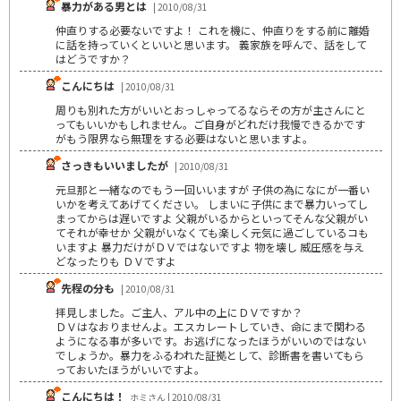
暴力がある男とは
| 2010/08/31
仲直りする必要ないですよ！ これを機に、仲直りをする前に離婚
に話を持っていくといいと思います。 義家族を呼んで、話をして
はどうですか？
こんにちは
| 2010/08/31
周りも別れた方がいいとおっしゃってるならその方が主さんにと
ってもいいかもしれません。ご自身がどれだけ我慢できるかです
がもう限界なら無理をする必要はないと思いますよ。
さっきもいいましたが
| 2010/08/31
元旦那と一緒なのでもう一回いいますが 子供の為になにが一番い
いかを考えてあげてください。 しまいに子供にまで暴力いってし
まってからは遅いですよ 父親がいるからといってそんな父親がい
てそれが幸せか 父親がいなくても楽しく元気に過ごしているコも
いますよ 暴力だけがＤＶではないですよ 物を壊し 威圧感を与え
どなったりも ＤＶですよ
先程の分も
| 2010/08/31
拝見しました。ご主人、アル中の上にＤＶですか？
ＤＶはなおりませんよ。エスカレートしていき、命にまで関わる
ようになる事が多いです。お逃げになったほうがいいのではない
でしょうか。暴力をふるわれた証拠として、診断書を書いてもら
っておいたほうがいいですよ。
こんにちは！
ホミさん | 2010/08/31