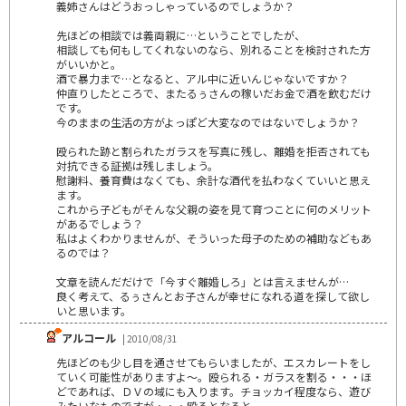
義姉さんはどうおっしゃっているのでしょうか？
先ほどの相談では義両親に…ということでしたが、
相談しても何もしてくれないのなら、別れることを検討された方
がいいかと。
酒で暴力まで…となると、アル中に近いんじゃないですか？
仲直りしたところで、またるぅさんの稼いだお金で酒を飲むだけ
です。
今のままの生活の方がよっぽど大変なのではないでしょうか？
殴られた跡と割られたガラスを写真に残し、離婚を拒否されても
対抗できる証拠は残しましょう。
慰謝料、養育費はなくても、余計な酒代を払わなくていいと思え
ます。
これから子どもがそんな父親の姿を見て育つことに何のメリット
があるでしょう？
私はよくわかりませんが、そういった母子のための補助などもあ
るのでは？
文章を読んだだけで「今すぐ離婚しろ」とは言えませんが…
良く考えて、るぅさんとお子さんが幸せになれる道を探して欲し
いと思います。
アルコール
| 2010/08/31
先ほどのも少し目を通させてもらいましたが、エスカレートをし
ていく可能性がありますよ～。殴られる・ガラスを割る・・・ほ
どであれば、ＤＶの域にも入ります。チョッカイ程度なら、遊び
みたいなものですが・・・殴るとなると。