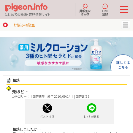
月齢別に
LINE
さがす
登録
はじめての妊娠・育児情報サイト
お悩み相談室
MENU
相談
先ほど…
カテゴリー：｜回答期限：終了 2010/09/14｜ | 回答数(36)
ポストする
LINEで送る
相談しましたが…