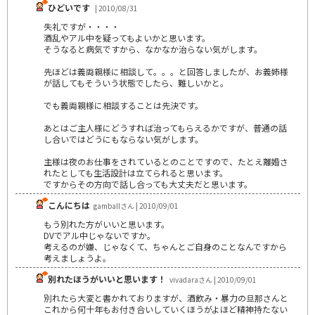
ひどいです
| 2010/08/31
失礼ですが・・・・
酒乱やアル中を疑ってもよいかと思います。
そうなると病気ですから、なかなか治らない気がします。
先ほどは義両親様に相談して。。。と回答しましたが、お義姉様
が話してもそういう状態でしたら、難しいかと。
でも義両親様に相談することは先決です。
あとはご主人様にどうすれば治ってもらえるかですが、普通の話
し合いではどうにもならない気がします。
主様は夜のお仕事をされているとのことですので、たとえ離婚さ
れたとしても生活設計は立てられると思います。
ですからその方向で話し合っても大丈夫だと思います。
こんにちは
gamballさん | 2010/09/01
もう別れた方がいいと思います。
DVでアル中じゃないですか。
考えるのが嫌、じゃなくて、ちゃんとご自身のことなんですから
考えましょうよ。
別れたほうがいいと思います！
vivadaraさん | 2010/09/01
別れたら大変と書かれておりますが、酒飲み・暴力の旦那さんと
これから何十年もお付き合いしていくほうがよほど精神持たない