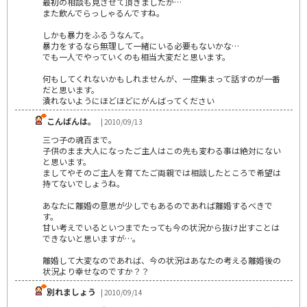
最初の相談も見させて頂きましたが…
また飲んでらっしゃるんですね。
しかも暴力をふるうなんて。
暴力をするなら無理して一緒にいる必要もないかな…
でも一人でやっていくのも相当大変だと思います。
何もしてくれないかもしれませんが、一度集まって話すのが一番
だと思います。
潰れないようにほどほどにがんばってください
こんばんは。
| 2010/09/13
三つ子の魂百まで。
子供のまま大人になったご主人はこの先も変わる事は絶対にない
と思います。
ましてやそのご主人を育てたご両親では相談したところで希望は
持てないでしょうね。
あなたに離婚の意思が少しでもあるのであれば離婚するべきで
す。
甘い考えでいるといつまでたっても今の状況から抜け出すことは
できないと思いますが…。
離婚して大変なのであれば、今の状況はあなたの考える離婚後の
状況より幸せなのですか？？
別れましょう
| 2010/09/14