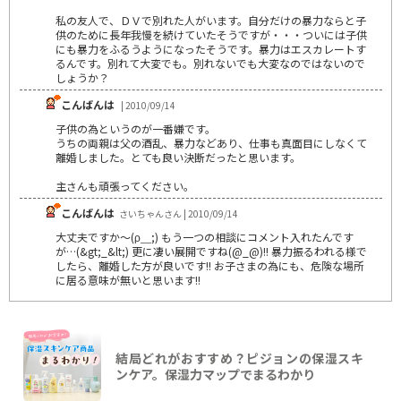
私の友人で、ＤＶで別れた人がいます。自分だけの暴力ならと子
供のために長年我慢を続けていたそうですが・・・ついには子供
にも暴力をふるうようになったそうです。暴力はエスカレートす
るんです。別れて大変でも。別れないでも大変なのではないので
しょうか？
こんばんは
| 2010/09/14
子供の為というのが一番嫌です。
うちの両親は父の酒乱、暴力などあり、仕事も真面目にしなくて
離婚しました。とても良い決断だったと思います。
主さんも頑張ってください。
こんばんは
さいちゃんさん | 2010/09/14
大丈夫ですか～(ρ＿;) もう一つの相談にコメント入れたんです
が…(&gt;_&lt;) 更に凄い展開ですね(@_@)!! 暴力振るわれる様で
したら、離婚した方が良いです!! お子さまの為にも、危険な場所
に居る意味が無いと思います!!
結局どれがおすすめ？ピジョンの保湿スキ
ンケア。保湿力マップでまるわかり