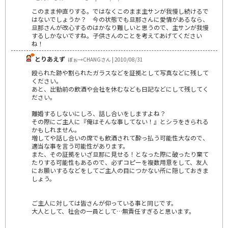
このまま仲直りする。ではなくこのまま主サンが我慢し続けるで
はないでしょうか？ 今の状態でも旦那さんに愛情があるなら、
旦那さんが改心するのはかなり難しいと思うので、主サンが我慢
するしかないですね。子供さんのことを考えてあげてください
ね！
とりあえず
ぼぉ→CHANGさん | 2010/08/31
殴られた跡や割られたガラスなどを証拠として写真などに残して
ください。
あと、出勤前の飲酒や会社を休むなども日記などにして残してく
ださい。
離婚するしないにしろ、話し合いをしますよね？
その際にご主人に『俺はそんな事してない！』とシラをきられる
かもしれません。
増してや話し合いの席でも飲酒されて酔っ払う可能性大なので、
適当な事を言う可能性があります。
また、その証拠をいざ旦那に見せる！となった際に破ったり棄て
たりする可能性もあるので、必ずコピーを複数用意をして、友人
にお願いするなどをしてご主人の目につかない所に隠しておきま
しょう。
ご主人に対しては皆さんが仰っている事と同じです。
大人として、社会の一員として…無責任すぎると思います。