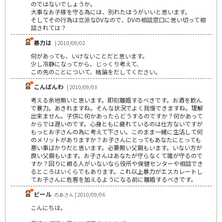
のではないでしょうか。
大事なお子様を守る為には、別れたほうがいいと思います。
そしてその行為は立派なDVなので、DVの相談窓口に思い切って相
談されては？
暴力は
| 2010/09/02
何があっても、いけないことだと思います。
少し冷静になってから、じっくり考えて、
この先のことについて、結論をだしてください。
こんばんわ
| 2010/09/03
考える余地無いと思います。即刻離婚するべきです。お酒を飲ん
で暴力。あきれますね。そんな状況でよく我慢できますね。理解
出来ません。子供に何かあったらどうするのですか？何かあって
からでは遅いのです。心身ともに疲れているのは仕方ないですが
もっとお子さんの為に考えて下さい。このまま一緒に生活して何
のメリットがありますか？お子さんにとってもあなたにとっても
悪い事ばかりだと思います。必要無い父親もいます。いない方が
良い父親もいます。お子さんはあなたが守らなくて誰が守るので
すか？回りに頼る人がいないなら役所や保健センターや相談でき
るところはいくらでもあります。これ以上暴力がエスカレートし
てお子さんに危害を加えるようになる前に離婚するべきです。
ビール
のあさん | 2010/09/06
こんにちは。