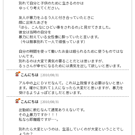
別れて自分と子供のために生きるのかは
ゆっくり考えてください。
友人が暴力をふるう人と付き合っていたときに
顔に出来たあざを
｢ほら、こんなにひどい事をされるの｣と見せてきました。
彼女は当時の自分を
暴力に耐えている女性像に酔っていたと言います。
（今は無事別れて一人で頑張っています）
自分の時間を使って働いたお金は殴られるために使うものではな
いんです。
別れるのは大変で勇気の要ることだとは思いますが、
るぅさんが幸せになるためには勇気を出して欲しいと思います。
こんにちは
| 2010/08/31
アル中の上にＤＶだなんて。これ以上我慢する必要はないと思い
ます。確かに別れて１人になったら大変だと思いますが、暴力を
受けるよりよっぽどましだと思います。
こんにちは
| 2010/08/31
出勤前に飲むなんて通常ありえないです。
その上暴力ですか！！！
私なら即離婚ですが･･･｡
別れたら大変というのは、生活していくのが大変ということでし
ょうか？