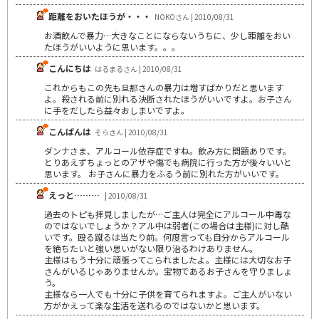
距離をおいたほうが・・・
NOKOさん | 2010/08/31
お酒飲んで暴力…大きなことにならないうちに、少し距離をおい
たほうがいいように思います。。。
こんにちは
はるまるさん | 2010/08/31
これからもこの先も旦那さんの暴力は増すばかりだと思います
よ。殺される前に別れる決断されたほうがいいですよ。お子さん
に手をだしたら益々おしまいですよ。
こんばんは
そらさん | 2010/08/31
ダンナさま、アルコール依存症ですね。飲み方に問題ありです。
とりあえずちょっとのアザや傷でも病院に行った方が後々いいと
思います。 お子さんに暴力をふるう前に別れた方がいいです。
えっと………
| 2010/08/31
過去のトピも拝見しましたが…ご主人は完全にアルコール中毒な
のではないでしょうか？アル中は弱者(この場合は主様)に対し酷
いです。殴る蹴るは当たり前。何度言っても自分からアルコール
を絶ちたいと強い思いがない限り治るわけありません。
主様はもう十分に頑張ってこられましたよ。主様には大切なお子
さんがいるじゃありませんか。宝物であるお子さんを守りましょ
う。
主様なら一人でも十分に子供を育てられますよ。ご主人がいない
方がかえって楽な生活を送れるのではないかと思います。