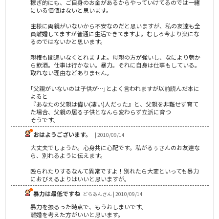
稼ぎ的にも、ご自身のお金があるからやっていけてるのでは一緒
にいる価値はないと思います。
主様に両親がいないから不安なのだと思いますが、私の友達も全
員離婚してますが普通に生活できてますよ。むしろ今より楽にな
るのではないかと思います。
親権も間違いなくとれますよ。母親の方が強いし、なにより朝か
ら飲酒。仕事は行かない。暴力。それに自身は仕事もしている。
取れない理由などありません。
｢父親がいないのは子供が…｣とよく言われますが以前読んだ本に
よると
『あなたの父親は偉い(凄い)人だった』と、父親を非難せず育て
た場合、父親の居る子供となんら変わらず立派に育つ
そうです。
おはようございます。
| 2010/09/14
大丈夫でしょうか。心身共に心配です。私がるぅさんのお友達な
ら、別れるように伝えます。
殴られたりするなんて異常ですよ！別れたら大変といっても暴力
におびえるよりはいいと思いますが。
暴力は最低ですね
どらあんさん | 2010/09/14
暴力を振るった時点で、もうおしまいです。
離婚を考えた方がいいと思います。