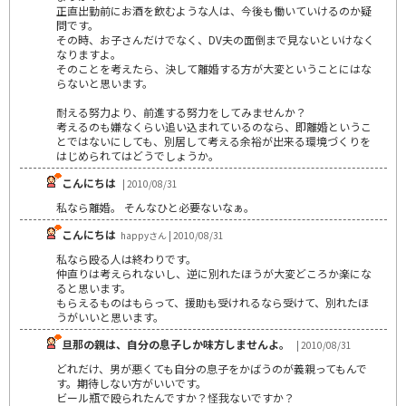
正直出勤前にお酒を飲むような人は、今後も働いていけるのか疑
問です。
その時、お子さんだけでなく、DV夫の面倒まで見ないといけなく
なりますよ。
そのことを考えたら、決して離婚する方が大変ということにはな
らないと思います。
耐える努力より、前進する努力をしてみませんか？
考えるのも嫌なくらい追い込まれているのなら、即離婚というこ
とではないにしても、別居して考える余裕が出来る環境づくりを
はじめられてはどうでしょうか。
こんにちは
| 2010/08/31
私なら離婚。 そんなひと必要ないなぁ。
こんにちは
happyさん | 2010/08/31
私なら殴る人は終わりです。
仲直りは考えられないし、逆に別れたほうが大変どころか楽にな
ると思います。
もらえるものはもらって、援助も受けれるなら受けて、別れたほ
うがいいと思います。
旦那の親は、自分の息子しか味方しませんよ。
| 2010/08/31
どれだけ、男が悪くても自分の息子をかばうのが義親ってもんで
す。期待しない方がいいです。
ビール瓶で殴られたんですか？怪我ないですか？