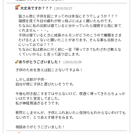
大丈夫ですか？？？
| 2010/10/27
皆さん夜に子供を起こすってのは本当にそうでしょうか？？？
寝顔を見て今日の疲れが吹っ飛ぶとはよく聞いたものです。
ちなみに私の旦那は寝ていると分かっていたら寝顔すら見に来て
くれません・・・。
子供は寝ているときに成長ホルモンがどうのこうので睡眠をさま
たげるとよくないと聞いたことがあります。そんな事も旦那さん
にいってみては？？？
ちなみに私は飲みに行く前に一言『帰ってきてもわざわざ教えな
くていいから』と言って送り出します。
ありがとうございました！
| 2010/10/29
子供のためを思えば起こさないですよね！
しかし旦那が子供…
自分が夜に子供と遊びたいそうです。
今後も叩き起こすまではやらないけど、夜遅く帰ってきたらちょっか
いはだすと宣言してました。
私が神経質過ぎるそうです。
釈然としませんが、子供とふれあいたい気持ちもわからないわけでも
ないので、とりあえず様子をみます。
相談ありがとうございました！