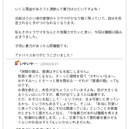
いくら理由があろうと酒飲んで暴力はひどいですよね！
旦那は小さい頃の愛情のトラウマがかなり強く残っていて、自分を否
定されると手がつけなれなくなります。
私もそのトラウマをなんとか克服させたいと思い、今回は離婚は踏み
止まりました。
子供に暴力があったら即離婚です。
アドバイスありがとうございました！
いやいや･･･
| 2010/10/27
『世間の親は、普通は子どもを起こしません』
夜遅く帰ってくるなら、そーっと寝顔を見て「かわいいなぁ～。
おやすみ～」とそーっと扉を閉める･･･それが『普通の親』っても
のです。
お酒を飲むと、本性が出ちゃう人っていますよね。気が大きくな
るぐらいはいいですが、暴力が出てしまう人は最悪です。
ただ、お子さんを起こして･･･というのは、まぁ可愛いと思ってい
るから、というのもあるでしょうから、そこは、「本当に可愛い
と思っているなら、起こすのは間違っている」ということを素面
のときもう１度きちんと伝え、「今後暴力があれば離婚を考えま
す。慰謝料も請求します。」と、文章で伝えて誓約書を書かせる
ぐらいのお灸はすえてもいいかもいれませんね。