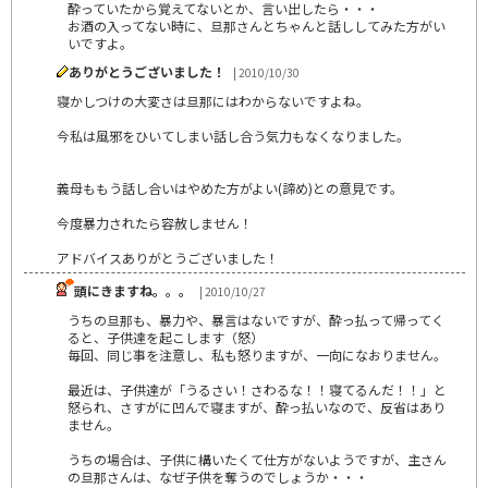
酔っていたから覚えてないとか、言い出したら・・・
お酒の入ってない時に、旦那さんとちゃんと話ししてみた方がい
いですよ。
ありがとうございました！
| 2010/10/30
寝かしつけの大変さは旦那にはわからないですよね。
今私は風邪をひいてしまい話し合う気力もなくなりました。
義母ももう話し合いはやめた方がよい(諦め)との意見です。
今度暴力されたら容赦しません！
アドバイスありがとうございました！
頭にきますね。。。
| 2010/10/27
うちの旦那も、暴力や、暴言はないですが、酔っ払って帰ってく
ると、子供達を起こします（怒）
毎回、同じ事を注意し、私も怒りますが、一向になおりません。
最近は、子供達が「うるさい！さわるな！！寝てるんだ！！」と
怒られ、さすがに凹んで寝ますが、酔っ払いなので、反省はあり
ません。
うちの場合は、子供に構いたくて仕方がないようですが、主さん
の旦那さんは、なぜ子供を奪うのでしょうか・・・