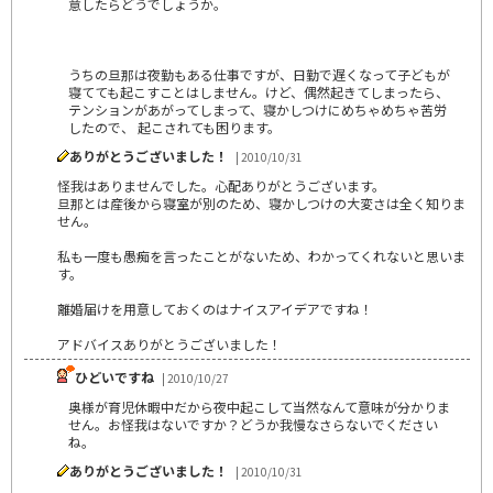
意したらどうでしょうか。
うちの旦那は夜勤もある仕事ですが、日勤で遅くなって子どもが
寝てても起こすことはしません。けど、偶然起きてしまったら、
テンションがあがってしまって、寝かしつけにめちゃめちゃ苦労
したので、 起こされても困ります。
ありがとうございました！
| 2010/10/31
怪我はありませんでした。心配ありがとうございます。
旦那とは産後から寝室が別のため、寝かしつけの大変さは全く知りま
せん。
私も一度も愚痴を言ったことがないため、わかってくれないと思いま
す。
離婚届けを用意しておくのはナイスアイデアですね！
アドバイスありがとうございました！
ひどいですね
| 2010/10/27
奥様が育児休暇中だから夜中起こして当然なんて意味が分かりま
せん。お怪我はないですか？どうか我慢なさらないでください
ね。
ありがとうございました！
| 2010/10/31