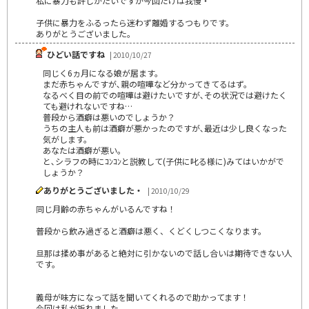
私に暴力も許しがたいですが今回だけは我慢・
子供に暴力をふるったら迷わず離婚するつもりです。
ありがとうございました。
ひどい話ですね
| 2010/10/27
同じく6ヵ月になる娘が居ます。
まだ赤ちゃんですが､親の喧嘩など分かってきてるはず。
なるべく目の前での喧嘩は避けたいですが､その状況では避けたく
ても避けれないですね…
普段から酒癖は悪いのでしょうか？
うちの主人も前は酒癖が悪かったのですが､最近は少し良くなった
気がします。
あなたは酒癖が悪い。
と､シラフの時にｺﾝｺﾝと説教して(子供に叱る様に)みてはいかがで
しょうか？
ありがとうございました・
| 2010/10/29
同じ月齢の赤ちゃんがいるんですね！
普段から飲み過ぎると酒癖は悪く、くどくしつこくなります。
旦那は揉め事があると絶対に引かないので話し合いは期待できない人
です。
義母が味方になって話を聞いてくれるので助かってます！
今回は私が折れました。