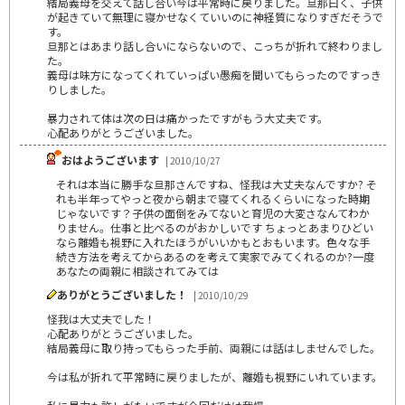
結局義母を交えて話し合い今は平常時に戻りました。旦那曰く、子供
が起きていて無理に寝かせなくていいのに神経質になりすぎだそうで
す。
旦那とはあまり話し合いにならないので、こっちが折れて終わりまし
た。
義母は味方になってくれていっぱい愚痴を聞いてもらったのですっき
りしました。
暴力されて体は次の日は痛かったですがもう大丈夫です。
心配ありがとうございました。
おはようございます
| 2010/10/27
それは本当に勝手な旦那さんですね、怪我は大丈夫なんですか? そ
れも半年ってやっと夜から朝まで寝てくれるくらいになった時期
じゃないです？子供の面倒をみてないと育児の大変さなんてわか
りません。仕事と比べるのがおかしいです ちょっとあまりひどい
なら離婚も視野に入れたほうがいいかもとおもいます。色々な手
続き方法を考えてからあるのを考えて実家でみてくれるのか?一度
あなたの両親に相談されてみては
ありがとうございました！
| 2010/10/29
怪我は大丈夫でした！
心配ありがとうございました。
結局義母に取り持ってもらった手前、両親には話はしませんでした。
今は私が折れて平常時に戻りましたが、離婚も視野にいれています。