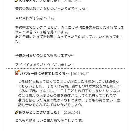
ありがとうございました！
| 2010/10/30
普通の親は起こさないのが当たり前ですよね！
旦那自体が子供なんです。
誓約書まではいきませんが、義母には子供に暴力があったら容赦しま
せんとは言って了解を得ています。
あと子供にとって悪影響になってきたら別居してもいいと言ってまし
た。
子供が可愛いのはとても感じますが…
アドバイスありがとうございました！
パパも一緒に子育てしなくちゃ
| 2010/10/27
うちは酔っ払って帰ってこようが起こしたら寝かしつけは頑張っ
てもらいました。 子育ては共同。寝かしつけが大変なのを知って
いるので起こさないし、一日中子どもの相手をしないといけない
のは仕事より大変と私の事を尊敬さえしてくれ労ってくれます。
暴力を振るった時点で私はアウトですが、子どもの為と思い一度
話し合いをされてみてはいかがでしょう。
ありがとうございました！
| 2010/10/31
とても素晴らしいご主人様で羨ましいです。