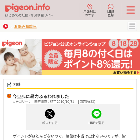
月齢別に
LINE
さがす
登録
はじめての妊娠・育児情報サイト
お悩み相談室
MENU
相談
今旦那に暴力ふるわれました
カテゴリー：｜回答期限：終了 2010/10/31｜ | 回答数(33)
ポストする
LINEで送る
ポイントがほとんどないので、相談は本当は出来ないのですが、皆