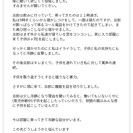
様に聞いて欲しくて投稿しました。
すみませんが聞いてくだい。
旦那は飲みに行っていて、帰ってきたのは１１時過ぎ。
私は9時半くらいから寝かしつけをして、一度は寝たのですが、旦那
が酔っぱらって帰るコール電話をかけてきたので起きてしまい、ま
た再び抱っこしながら寝かせました。
旦那はまず外から私達が寝ている窓をコンコンし、家に入り部屋に
来て子供(6ヶ月)を起こしました。
せっかく寝かせたのにと私はイライラして、子供と私の気持ちにも
なってと冷静に反撃しました。
その後旦那はキレまくり、子供を連れていき私に対して罵声の連
続。
子供を取り返そうとすると蹴りなど暴力。
さすがに頭に来て、旦那に離婚を話を切りだしました。
旦那は少し冷静になり理由を聞いてみると、働いてもいないくせに
(育児休暇中)子供を起こしたっていいだろう、世間の親はみんな夜
に子供を起こしているんだと
今は部屋に戻ってきて冷静な自分がいます。
この先どうしようかと悩んでいます