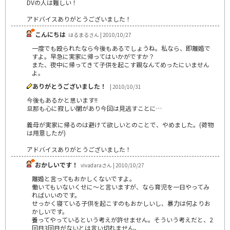
DVの人は難しい！
アドバイスありがとうございました！
こんにちは
はるまるさん | 2010/10/27
一度でも殴られたなら今後もあるでしょうね。私なら、即離婚で
すよ。早急に実家に帰ってはいかがですか？
また、夜中に帰ってきて子供を起こす親なんてめったにいません
よ。
ありがとうございました！
| 2010/10/31
今後もあるかと思います!!
旦那も心に寂しい闇があり今回は見逃すことに…
義母が実家に帰るのは避けて欲しいとのことで、やめました。(荷物
は用意したが)
アドバイスありがとうございました！
おかしいです！
vivadaraさん | 2010/10/27
離婚と言ってもおかしくないですよ。
働いてもいないくせに～と言いますが、なら育児を一日やってみ
ればいいのです。
せっかく寝ている子供を起こすのもおかしいし、暴力は何よりお
かしいです。
養ってやっているという考えが許せません。そういう考えだと、2
回目3回目がないとは言い切れません。