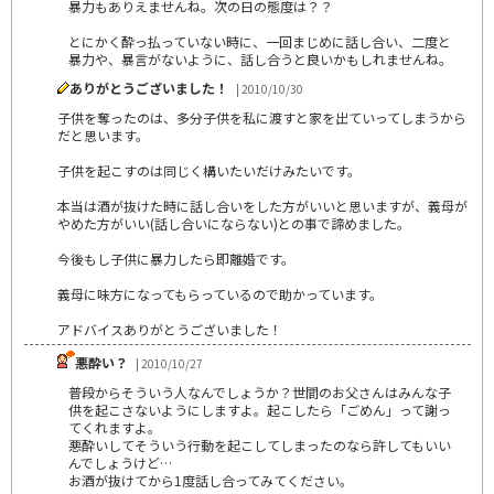
暴力もありえませんね。次の日の態度は？？
とにかく酔っ払っていない時に、一回まじめに話し合い、二度と
暴力や、暴言がないように、話し合うと良いかもしれませんね。
ありがとうございました！
| 2010/10/30
子供を奪ったのは、多分子供を私に渡すと家を出ていってしまうから
だと思います。
子供を起こすのは同じく構いたいだけみたいです。
本当は酒が抜けた時に話し合いをした方がいいと思いますが、義母が
やめた方がいい(話し合いにならない)との事で諦めました。
今後もし子供に暴力したら即離婚です。
義母に味方になってもらっているので助かっています。
アドバイスありがとうございました！
悪酔い？
| 2010/10/27
普段からそういう人なんでしょうか？世間のお父さんはみんな子
供を起こさないようにしますよ。起こしたら「ごめん」って謝っ
てくれますよ。
悪酔いしてそういう行動を起こしてしまったのなら許してもいい
んでしょうけど…
お酒が抜けてから1度話し合ってみてください。