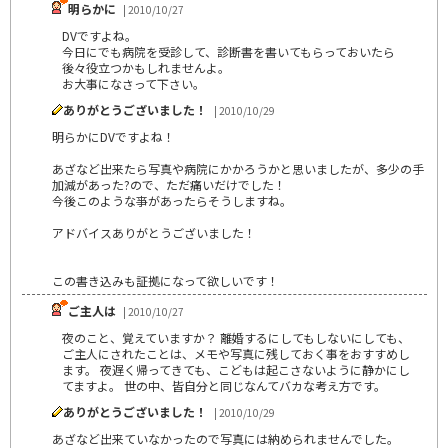
明らかに
| 2010/10/27
DVですよね。
今日にでも病院を受診して、診断書を書いてもらっておいたら
後々役立つかもしれませんよ。
お大事になさって下さい。
ありがとうございました！
| 2010/10/29
明らかにDVですよね！
あざなど出来たら写真や病院にかかろうかと思いましたが、多少の手
加減があった?ので、ただ痛いだけでした！
今後このような亊があったらそうしますね。
アドバイスありがとうございました！
この書き込みも証拠になって欲しいです！
ご主人は
| 2010/10/27
夜のこと、覚えていますか？ 離婚するにしてもしないにしても、
ご主人にされたことは、メモや写真に残しておく事をおすすめし
ます。 夜遅く帰ってきても、こどもは起こさないように静かにし
てますよ。 世の中、皆自分と同じなんてバカな考え方です。
ありがとうございました！
| 2010/10/29
あざなど出来ていなかったので写真には納められませんでした。