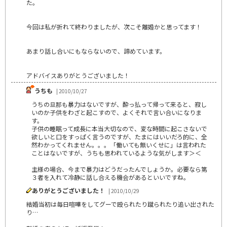
た。
今回は私が折れて終わりましたが、次こそ離婚かと思ってます！
あまり話し合いにもならないので、諦めています。
アドバイスありがとうございました！
うちも
| 2010/10/27
うちの旦那も暴力はないですが、酔っ払って帰って来ると、寂し
いのか子供をわざと起こすので、よくそれで言い合いになりま
す。
子供の睡眠って成長に本当大切なので、変な時間に起こさないで
欲しいと口をすっぱく言うのですが、たまにはいいだろ的に、全
然わかってくれません。。。「働いても無いくせに」は言われた
ことはないですが、うちも思われているような気がします＞＜
主様の場合、今まで暴力はどうだったんでしょうか。必要なら第
３者を入れて冷静に話し合える機会があるといいですね。
ありがとうございました！
| 2010/10/29
結婚当初は毎日喧嘩をしてグーで殴られたり蹴られたり追い出された
り…