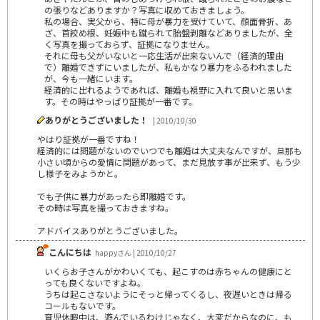
の張りなどありますか？写真に収めておきましょう。
私の場合、実父から、特に母が暴力を受けていて、顔面骨折、あ
ざ、首絞め根、妊娠中も蹴られて胎盤剥離などありましたが、全
く写真を撮っておらず、証拠になりません。
それに母も父がいないと一応生活が出来ないんで（経済的理由
で）離婚できずにいましたが、私もかなり暴力をふるわれました
が、今も一緒にいます。
経済的に出れるようであれば、離婚も視野に入れて良いと思いま
す。その時はやっぱり証拠が一番です。
ありがとうございました！
| 2010/10/30
やはり証拠が一番ですね！
経済的には問題がないのでいつでも離婚は大丈夫なんですが、旦那も
小さい頃からの愛情に問題があって、まだ見放す事が出来ず、もう少
し様子をみようかと。
でも子供に暴力があったら即離婚です。
その時は写真を撮っておきますね。
アドバイスありがとうございました。
こんにちは
happyさん | 2010/10/27
いくらお子さんがかわいくても、起こすのは赤ちゃんの健康にと
っても良くないですよね。
うちは起こさないようにそっと帰ってくるし、夜遅いときは帰る
コールもないです。
育児休暇中は、遊んでいるわけじゃなく、大変だからなのに、も