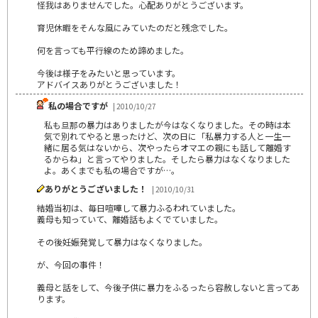
怪我はありませんでした。心配ありがとうございます。
育児休暇をそんな風にみていたのだと残念でした。
何を言っても平行線のため諦めました。
今後は様子をみたいと思っています。
アドバイスありがとうございました！
私の場合ですが
| 2010/10/27
私も旦那の暴力はありましたが今はなくなりました。その時は本
気で別れてやると思ったけど、次の日に「私暴力する人と一生一
緒に居る気はないから、次やったらオマエの親にも話して離婚す
るからね」と言ってやりました。そしたら暴力はなくなりました
よ。あくまでも私の場合ですが…。
ありがとうございました！
| 2010/10/31
結婚当初は、毎日喧嘩して暴力ふるわれていました。
義母も知っていて、離婚話もよくでていました。
その後妊娠発覚して暴力はなくなりました。
が、今回の事件！
義母と話をして、今後子供に暴力をふるったら容赦しないと言ってあ
ります。