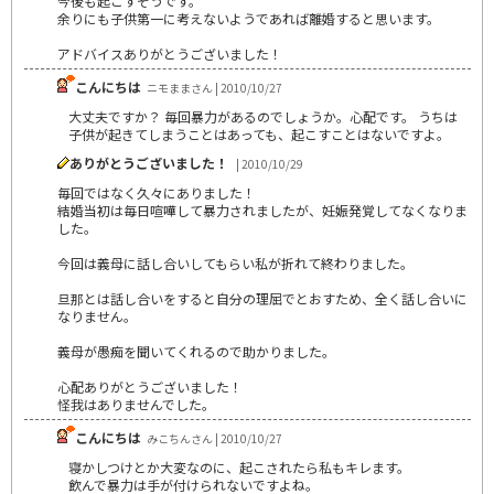
今後も起こすそうです。
余りにも子供第一に考えないようであれば離婚すると思います。
アドバイスありがとうございました！
こんにちは
ニモままさん | 2010/10/27
大丈夫ですか？ 毎回暴力があるのでしょうか。心配です。 うちは
子供が起きてしまうことはあっても、起こすことはないですよ。
ありがとうございました！
| 2010/10/29
毎回ではなく久々にありました！
結婚当初は毎日喧嘩して暴力されましたが、妊娠発覚してなくなりま
した。
今回は義母に話し合いしてもらい私が折れて終わりました。
旦那とは話し合いをすると自分の理屈でとおすため、全く話し合いに
なりません。
義母が愚痴を聞いてくれるので助かりました。
心配ありがとうございました！
怪我はありませんでした。
こんにちは
みこちんさん | 2010/10/27
寝かしつけとか大変なのに、起こされたら私もキレます。
飲んで暴力は手が付けられないですよね。