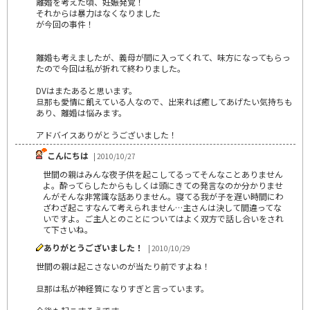
離婚を考えた頃、妊娠発覚！
それからは暴力はなくなりました
が今回の事件！
離婚も考えましたが、義母が間に入ってくれて、味方になってもらっ
たので今回は私が折れて終わりました。
DVはまたあると思います。
旦那も愛情に飢えている人なので、出来れば癒してあげたい気持ちも
あり、離婚は悩みます。
アドバイスありがとうございました！
こんにちは
| 2010/10/27
世間の親はみんな夜子供を起こしてるってそんなことありません
よ。酔ってらしたからもしくは頭にきての発言なのか分かりませ
んがそんな非常識な話ありません。寝てる我が子を遅い時間にわ
ざわざ起こすなんて考えられません…主さんは決して間違ってな
いですよ。ご主人とのことについてはよく双方で話し合いをされ
て下さいね。
ありがとうございました！
| 2010/10/29
世間の親は起こさないのが当たり前ですよね！
旦那は私が神経質になりすぎと言っています。