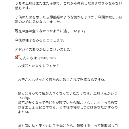
うちの旦那はまだまだ子供で、これから教育しなおさなきゃならない
感じです。
子供のためを思ったら即離婚のような気がしますが、今回は寂しい旦
那のために思いなおしました。
現在旦那は全くなかったように過しています。
今後は様子をみることにします。
アドバイスありがとうございました！
こんにちは
| 2010/10/27
お怪我とか大丈夫ですか？！
お子さんもせっかく寝たのに起こされて迷惑な話ですね。
酔っぱらってて気が大きくなっていただけなら、旦那さんがシラ
フの時に
帰宅が遅くなって子どもが寝ていたら起こさないこと！って約束
させましょ☆起こすなら、その後の寝かしつけはあなたがするの
よとね。
あと次に私と子どもに手を挙げたら、離婚する！って離婚届も用