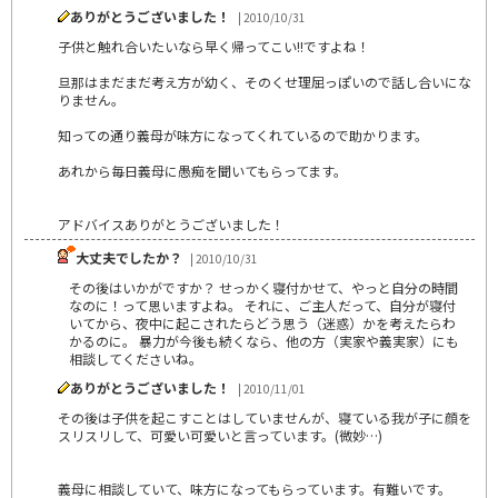
ありがとうございました！
| 2010/10/31
子供と触れ合いたいなら早く帰ってこい!!ですよね！
旦那はまだまだ考え方が幼く、そのくせ理屈っぽいので話し合いにな
りません。
知っての通り義母が味方になってくれているので助かります。
あれから毎日義母に愚痴を聞いてもらってます。
アドバイスありがとうございました！
大丈夫でしたか？
| 2010/10/31
その後はいかがですか？ せっかく寝付かせて、やっと自分の時間
なのに！って思いますよね。 それに、ご主人だって、自分が寝付
いてから、夜中に起こされたらどう思う（迷惑）かを考えたらわ
かるのに。 暴力が今後も続くなら、他の方（実家や義実家）にも
相談してくださいね。
ありがとうございました！
| 2010/11/01
その後は子供を起こすことはしていませんが、寝ている我が子に顔を
スリスリして、可愛い可愛いと言っています。(微妙…)
義母に相談していて、味方になってもらっています。有難いです。