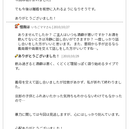
でも今後は離婚を視野に入れるようになりそうです。
ありがとうございました！
怪我は
いちごママさん | 2010/10/27
ありませんでしたか？ ご主人はいつも酒癖が悪いですか？お酒を
飲んでないときは冷静に話し合いができますか？ 一度しっかり話
し合いをした方がいいと思います。 また、普段から手が出るなら
義両親や両親を交えて話しをした方がいいですね…。
ありがとうございました！
| 2010/10/29
飲み過ぎると酒癖は悪く、くどくど理屈っぽく語り始めるタイプで
す。
義母を交えて話し合いましたが拉致があかず、私が折れて終わりまし
た。
旦那の子供とふれあいたかった気持ちもわからないわけでもなかった
ので…
暴力に関しては今回は見逃しますが、心にはしっかり刻んでいます。
心配ありがとうございました！