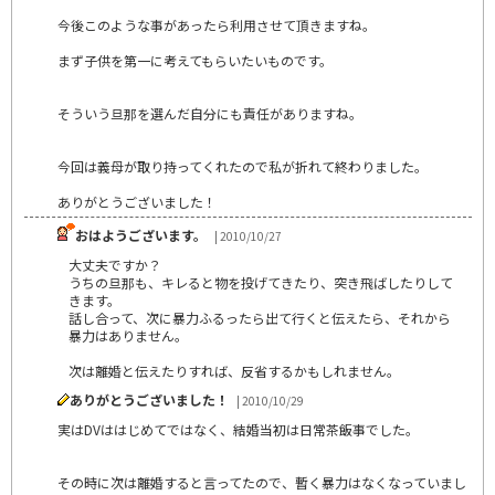
今後このような事があったら利用させて頂きますね。
まず子供を第一に考えてもらいたいものです。
そういう旦那を選んだ自分にも責任がありますね。
今回は義母が取り持ってくれたので私が折れて終わりました。
ありがとうございました！
おはようございます。
| 2010/10/27
大丈夫ですか？
うちの旦那も、キレると物を投げてきたり、突き飛ばしたりして
きます。
話し合って、次に暴力ふるったら出て行くと伝えたら、それから
暴力はありません。
次は離婚と伝えたりすれば、反省するかもしれません。
ありがとうございました！
| 2010/10/29
実はDVははじめてではなく、結婚当初は日常茶飯事でした。
その時に次は離婚すると言ってたので、暫く暴力はなくなっていまし