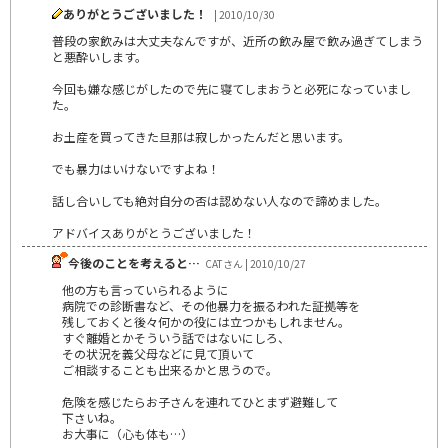
ありがとうございました！
| 2010/10/30
普段の家飲みは大丈夫なんですが、近所の飲み屋で飲み過ぎてしまう
と悪酔いします。
今回も嫌な感じがしたので先に寝てしまおうと必死になっていまし
た。
お土産を買ってきた旦那は寂しかったんだと思います。
でも暴力はいけないですよね！
話し合いしても絶対自分の否は認めない人なので諦めました。
アドバイスありがとうございました！
今後のことを考えると…
CATさん | 2010/10/27
他の方も言っていられるように
病院での診断書など、その他暴力を振るわれた証拠等を
残しておくと後々何かの役には立つかもしれません。
すぐ離婚とかそういう話ではないにしろ、
その状況を義父母などに見て頂いて
ご相談することも出来るかと思うので。
危険を感じたらお子さんを連れてひとまず避難して
下さいね。
お大事に（心も体も…）