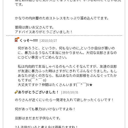
です。
かなりの内弁慶のためストレスをたっぷり溜め込んででます。
普段は良いお父さんです。
アドバイスありがとうございました！
くっそ～!!!!
| 2010/10/27
何があろうと、というか、何もないのに,というか自分が悪いの
に、暴力ふるうなんて本当に分かりません。大切な旦那さまなの
にひどい事言ってごめんなさい。
私は内向的で本当しゃべるのもへたくそなんですが、友達の旦那
が友達に暴力ふった時はさすがにきれてぶんなぐりました。もし
あなたが近くの方なら、私はあなたの旦那様をぶんなぐってたか
もですo(￣ ^ ￣ o)
大丈夫ですか？仲間はたくさんいます(￣^￣)V★
ありがとうございました！
| 2010/10/31
のりさんが近くにいたら一発渇を入れて欲しかったくらいです！
何があっても暴力はいけないですよね！
旦那はまだまだ子供なんです。
2人子供がいると考え今は頑張りますね！