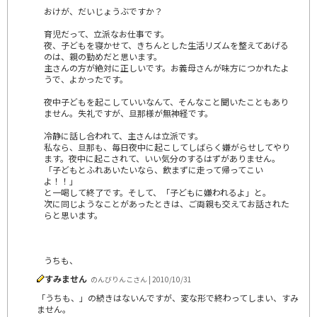
おけが、だいじょうぶですか？
育児だって、立派なお仕事です。
夜、子どもを寝かせて、きちんとした生活リズムを整えてあげる
のは、親の勤めだと思います。
主さんの方が絶対に正しいです。お義母さんが味方につかれたよ
うで、よかったです。
夜中子どもを起こしていいなんて、そんなこと聞いたこともあり
ません。失礼ですが、旦那様が無神経です。
冷静に話し合われて、主さんは立派です。
私なら、旦那も、毎日夜中に起こしてしばらく嫌がらせしてやり
ます。夜中に起こされて、いい気分のするはずがありません。
「子どもとふれあいたいなら、飲まずに走って帰ってこい
よ！！」
と一喝して終了です。そして、「子どもに嫌われるよ」と。
次に同じようなことがあったときは、ご両親も交えてお話された
らと思います。
うちも、
すみません
のんびりんこさん | 2010/10/31
「うちも、」の続きはないんですが、変な形で終わってしまい、すみ
ません。