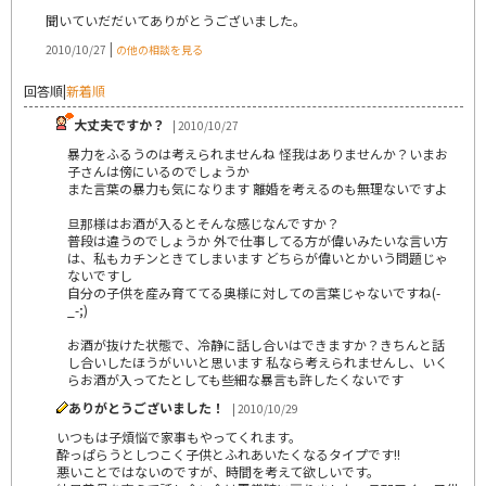
聞いていだだいてありがとうございました。
|
2010/10/27
の他の相談を見る
回答順
|
新着順
大丈夫ですか？
| 2010/10/27
暴力をふるうのは考えられませんね 怪我はありませんか？いまお
子さんは傍にいるのでしょうか
また言葉の暴力も気になります 離婚を考えるのも無理ないですよ
旦那様はお酒が入るとそんな感じなんですか？
普段は違うのでしょうか 外で仕事してる方が偉いみたいな言い方
は、私もカチンときてしまいます どちらが偉いとかいう問題じゃ
ないですし
自分の子供を産み育ててる奥様に対しての言葉じゃないですね(-
_-;)
お酒が抜けた状態で、冷静に話し合いはできますか？きちんと話
し合いしたほうがいいと思います 私なら考えられませんし、いく
らお酒が入ってたとしても些細な暴言も許したくないです
ありがとうございました！
| 2010/10/29
いつもは子煩悩で家事もやってくれます。
酔っぱらうとしつこく子供とふれあいたくなるタイプです!!
悪いことではないのですが、時間を考えて欲しいです。