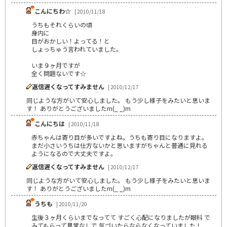
こんにちわ☆
| 2010/11/18
うちもそれくらいの頃
身内に
目がおかしい！よってる！と
しょっちゅう言われていました。
いま９ヶ月ですが
全く問題ないです☆
返信遅くなってすみません
| 2010/12/17
同じような方がいて安心しました。 もう少し様子をみたいと思いま
す！ ありがとうございましたm(_ _)m
こんにちは
| 2010/11/18
赤ちゃんは寄り目が多いですよね。うちも寄り目になりますよ。
まだ小さいうちは仕方ないかと思いますがちゃんと普通に見れる
ようになるので大丈夫ですよ。
返信遅くなってすみません
| 2010/12/17
同じような方がいて安心しました。 もう少し様子をみたいと思いま
す！ ありがとうございましたm(_ _)m
うちも
| 2010/11/20
生後３ヶ月くらいまでなってて すごく心配になりましたが眼科 で
みてもらって異常なしで 気づいたらならなくなっていました！