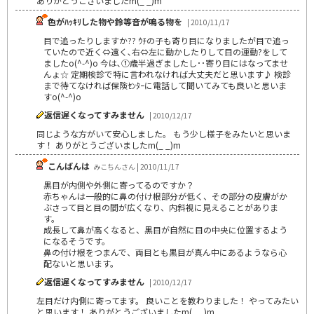
ありがとうございましたm(_ _)m
色がﾊｯｷﾘした物や鈴等音が鳴る物を
| 2010/11/17
目で追ったりしますか?? ｳﾁの子も寄り目になりましたが目で追っ
ていたので近く⇔遠く､右⇔左に動かしたりして目の運動?をして
ましたo(^-^)o 今は､①歳半過ぎましたし･･寄り目にはなってませ
んょ☆ 定期検診で特に言われなければ大丈夫だと思います♪ 検診
まで待てなければ保険ｾﾝﾀｰに電話して聞いてみても良いと思いま
すo(^-^)o
返信遅くなってすみません
| 2010/12/17
同じような方がいて安心しました。 もう少し様子をみたいと思いま
す！ ありがとうございましたm(_ _)m
こんばんは
みこちんさん | 2010/11/17
黒目が内側や外側に寄ってるのですか？
赤ちゃんは一般的に鼻の付け根部分が低く、その部分の皮膚がか
ぶさって目と目の間が広くなり、内斜視に見えることがありま
す。
成長して鼻が高くなると、黒目が自然に目の中央に位置するよう
になるそうです。
鼻の付け根をつまんで、両目とも黒目が真ん中にあるようなら心
配ないと思います。
返信遅くなってすみません
| 2010/12/17
左目だけ内側に寄ってます。 良いことを教わりました！ やってみたい
と思います！ ありがとうございましたm(_ _)m