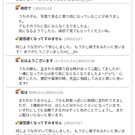
検診で
| 2010/11/18
うちの子も、写真で見ると寄り目になっていることがありまし
た。
でもそのうちに気にならなくなりましたよ。
気になるようでしたら、検診で見てもらってくださいね。
返信遅くなってすみません
| 2010/12/17
同じような方がいて安心しました。 もう少し様子をみたいと思いま
す！ ありがとうございましたm(_ _)m
おはようございます
さいちゃんさん | 2010/11/18
うちの娘も、生まれた頃寄り目な時があって心配してましたが、
一歳になってからは余り気にならなくなりましたよ～(^o^)／ 心
配でしたら、健診や風邪の時、先生に相談してみると良いと思い
ます!!
目は
NOKOさん | 2010/11/18
まだわかりませんよ。うちも斜視っぽいと医師に言われてきまし
たが、３歳前の今は、ほとんど分からにぐらいになっています。
いずれにしても治療できるのはずっと先のことでしょうし、まだ
心配はいらないと思います。
返信遅くなってすみません
| 2010/12/17
同じような方がいて安心しました。 もう少し様子をみたいと思いま