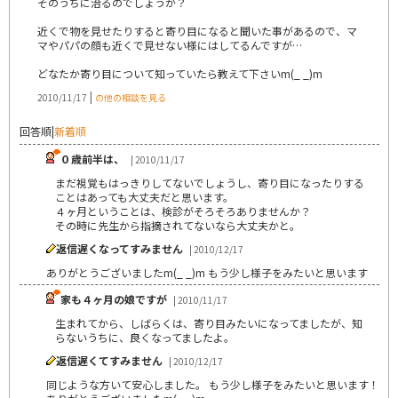
そのうちに治るのでしょうか？
近くで物を見せたりすると寄り目になると聞いた事があるので、マ
マやパパの顔も近くで見せない様にはしてるんですが…
どなたか寄り目について知っていたら教えて下さいm(_ _)m
|
2010/11/17
の他の相談を見る
回答順
|
新着順
０歳前半は、
| 2010/11/17
まだ視覚もはっきりしてないでしょうし、寄り目になったりする
ことはあっても大丈夫だと思います。
４ヶ月ということは、検診がそろそろありませんか？
その時に先生から指摘されてないなら大丈夫かと。
返信遅くなってすみません
| 2010/12/17
ありがとうございましたm(_ _)m もう少し様子をみたいと思います
家も４ヶ月の娘ですが
| 2010/11/17
生まれてから、しばらくは、寄り目みたいになってましたが、知
らないうちに、良くなってましたよ。
返信遅くてすみません
| 2010/12/17
同じような方いて安心しました。 もう少し様子をみたいと思います！