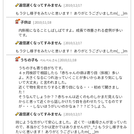
返信遅くなってすみません
| 2010/12/17
もう少し様子をみたいと思います！ ありがとうございましたm(_ _)m
子供は
| 2010/11/18
内斜視になることしばしばですよ。成長で改善される症例が多い
です。
返信遅くなってすみません
| 2010/12/17
もう少し様子をみたいと思います！ ありがとうございましたm(_ _)m
うちの子も
ぺんぺんさん | 2010/11/18
うちの子も寄り目がちです。
４ヶ月検診で相談したら「赤ちゃんの頃は寄り目（斜視）多い
よ。大きくなるにつれ治っていくことが多いからあまり気にしな
いで大丈夫」と言われました。
近くで物を見せたりすると寄り目になる・・・初めて聞きまし
た！
そうなんでしょうか？？赤ちゃんは近くのものしかまだ見えない
からと思って近くから話しかけたり目を合わせたりしてるのです
が・・・しないほうがいいのかなぁ？？？どうしよう。
返信遅くなってすみません
| 2010/12/17
同じような方がいて安心しました。 近くで…は義母さんが言っていた
ので、本当かどうかは定かではありませんが(^_^;) もう少し様子をみ
たいと思います！ ありがとうございましたm(_ _)m