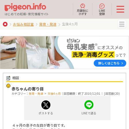
月齢別に
LINE
さがす
登録
はじめての妊娠・育児情報サイト
生後4ヵ月
お悩み相談室
発育・発達
MENU
相談
赤ちゃんの寄り目
カテゴリー：
発育・発達
>
生後4ヵ月
｜回答期限：終了 2010/12/01｜ | 回答数(20)
ポストする
LINEで送る
４ヶ月の息子の左目が寄り目です。