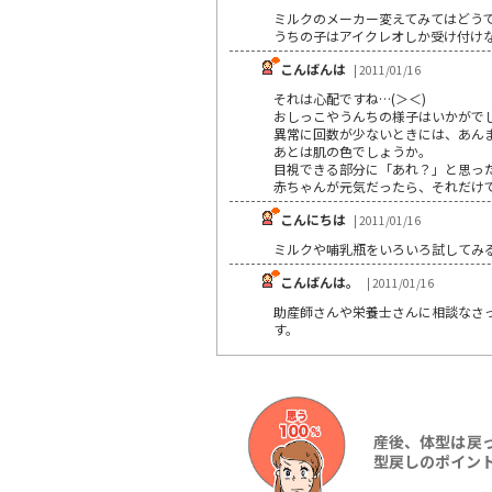
ミルクのメーカー変えてみてはどう
うちの子はアイクレオしか受け付け
こんばんは
| 2011/01/16
それは心配ですね…(＞＜)
おしっこやうんちの様子はいかがで
異常に回数が少ないときには、あん
あとは肌の色でしょうか。
目視できる部分に「あれ？」と思っ
赤ちゃんが元気だったら、それだけで
こんにちは
| 2011/01/16
ミルクや哺乳瓶をいろいろ試してみ
こんばんは。
| 2011/01/16
助産師さんや栄養士さんに相談なさ
す。
産後、体型は戻
型戻しのポイン