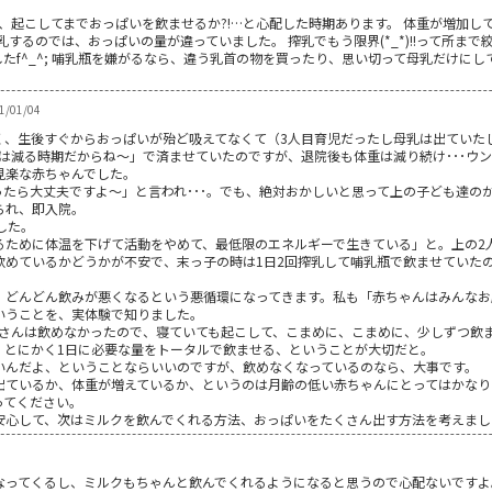
、起こしてまでおっぱいを飲ませるか?!…と心配した時期あります。 体重が増加し
乳するのでは、おっぱいの量が違っていました。 搾乳でもう限界(*_*)!!って所ま
f^_^; 哺乳瓶を嫌がるなら、違う乳首の物を買ったり、思い切って母乳だけにして
11/01/04
く、生後すぐからおっぱいが殆ど吸えてなくて（3人目育児だったし母乳は出ていた
重は減る時期だからね～」で済ませていたのですが、退院後も体重は減り続け･･･ウン
見楽な赤ちゃんでした。
たら大丈夫ですよ～」と言われ･･･。でも、絶対おかしいと思って上の子ども達の
られ、即入院。
した。
るために体温を下げて活動をやめて、最低限のエネルギーで生きている」と。上の2
飲めているかどうかが不安で、末っ子の時は1日2回搾乳して哺乳瓶で飲ませていた
、どんどん飲みが悪くなるという悪循環になってきます。私も「赤ちゃんはみんなお
いうことを、実体験で知りました。
くさんは飲めなかったので、寝ていても起こして、こまめに、こまめに、少しずつ飲
か、とにかく1日に必要な量をトータルで飲ませる、ということが大切だと。
いんだよ、ということならいいのですが、飲めなくなっているのなら、大事です。
出ているか、体重が増えているか、というのは月齢の低い赤ちゃんにとってはかなり
ってください。
安心して、次はミルクを飲んでくれる方法、おっぱいをたくさん出す方法を考えまし
なってくるし、ミルクもちゃんと飲んでくれるようになると思うので心配ないですよ