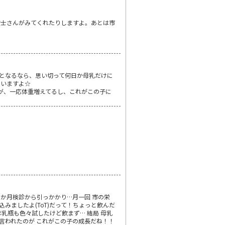
産士さんがみてくれたりしますよ。あとは市
となるなら、思い切って何日か母乳だけに
思いますよ☆
すが、一応体重増えてるし、これがこの子に
４か月検診から引っかかり…月一回 市の栄
みましたよ(ToT)だって！ちょっと飲んだ
ほ乳瓶も色々試したけど飲まず… 結局 母乳
言われたのが これがこの子の成長だね！！