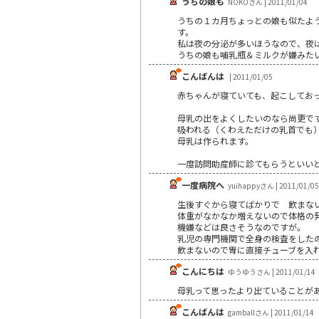
うちの娘も
NOKOさん | 2011/01/04
うちの１カ月ちょっとの娘も似たよ
す。
私は夜の分泌が多いほうなので、夜
うちの娘も哺乳瓶＆ミルクが嫌みた
こんばんは
| 2011/01/05
赤ちゃんが寝ていても、起こしてお
母乳の出をよくしたいのなら尚更で
吸われる（くわえただけの乳首でも
母乳は作られます。
一度訪問助産師に診てもらうといい
一度病院へ
yuihappyさん | 2011/01/05
生後すぐから寝てばかりで 飲まな
体重がなかなか増えないので体格の
機嫌などは良さそうなのですが。
乳児の専門機関で全身の検査をした
飲まないので胃に直接チューブを入
こんにちは
ゆうゆうさん | 2011/01/14
母乳って思ったより出ていることが
こんばんは
gamballさん | 2011/01/14