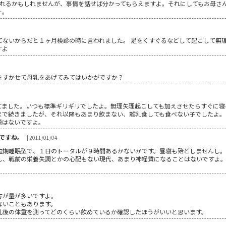
われるかもしれませんが、事情を話せば分かってもらえますよ。それにしてもお母さ
ー。
てないからだと１ヶ月検診の時に言われました。 足をくすぐるなどして起こして無理
すよ
をすかせて母乳をあげてみてはいかがですか？
てました。いつも標準ギリギリでしたよ。無理矢理起こしても加えさせたらすぐに寝
まで続きましたが、それ以降もあまり飲まない、離乳食しても食べない子でしたよ。
題はないですよ。
ですね。
| 2011/01/04
短期睡眠型で、１日のトータルが９時間あるかないかです。昼寝も殆どしませんし。
し、戦前の栄養失調とかの心配もない現代、あまり神経質になることはないですよ
方が量が多いですよ。
ないこともあります。
乳後の体重を測ってどのくらい飲めているか確認したほうがいいと思います。