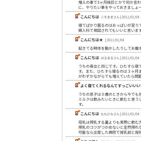
増えの事で3ヶ月検診とかで何か言
に、やりたい事をやっておきましょ
こんにちは
ニモままさん | 2011/01/04
寝てばかり居るのはおっぱいが足り
婦人科で相談されてもいいと思いま
こんにちは★
| 2011/01/04
起きてる時体を動かしたりしてお腹
こんにちは
はるまるさん | 2011/01/04
うちの長女と同じです。ひたすら寝
す。また、ひたすら寝るのは３ヶ月
がわずかながらでも増えていたら問
よく寝てくれるなんてすっごいいい
うちの息子は０歳のときから今でも
ミルクは飲みたいときに飲むと思う
す。
こんにちは
ももひなさん | 2011/01/04
母乳は搾乳する量よりも実際に飲む
搾乳のコツがつかめないと全然搾れ
可能なら出産した病院で授乳前と授