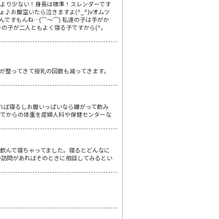
子より少ない！身長は標準！スレンダーです
♪お腹空いたら泣きますよ(^_^)vオムツ
ですもんね…(⌒～⌒) 私達の子は手がか
チの子が二人ともよく寝る子ですから(^。
が整ってきて授乳の回数も減ってきます。
れば寝るしお腹いっぱいなら嫌がって飲み
んでからの体重を産婦人科や保健センターな
飲んで寝ちゃってました。寝るとどんなに
の訪問があればそのときに相談してみるとい