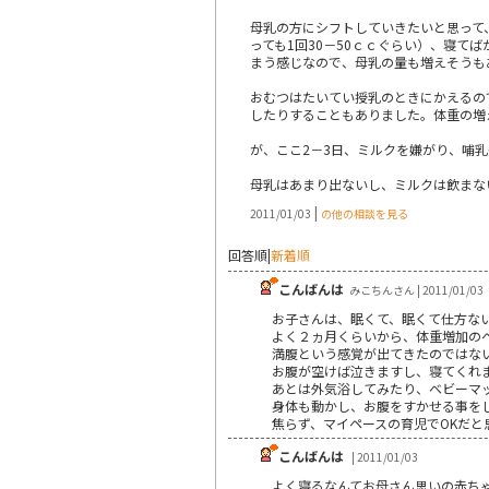
母乳の方にシフトしていきたいと思って
っても1回30－50ｃｃぐらい）、寝て
まう感じなので、母乳の量も増えそうも
おむつはたいてい授乳のときにかえるの
したりすることもありました。体重の増
が、ここ2－3日、ミルクを嫌がり、哺
母乳はあまり出ないし、ミルクは飲まな
|
2011/01/03
の他の相談を見る
回答順
|
新着順
こんばんは
みこちんさん | 2011/01/03
お子さんは、眠くて、眠くて仕方な
よく２ヵ月くらいから、体重増加の
満腹という感覚が出てきたのではな
お腹が空けば泣きますし、寝てくれ
あとは外気浴してみたり、ベビーマ
身体も動かし、お腹をすかせる事を
焦らず、マイペースの育児でOKだと
こんばんは
| 2011/01/03
よく寝るなんてお母さん思いの赤ち