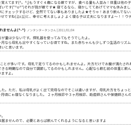
覚えてます(^。^;)もうすぐ４歳になる娘ですが、食べる量も人並み！体重は他の
です(*^o^*)それが我が娘です★ 寝てるなら、寝かしててあげてママも休みましょ
にチェックするけど、全然でてない事もありましたよ★そりゃ！あまり飲んでないん
せですね(≧ε≦)と、幸せに考えましょ♪ よく寝る子は丈夫になりますよ～！！ウ
ませんよ(^-^)
ノンタンタータンさん | 2011/01/04
方が量は少ないです。搾乳器を使ってみてもそうでしたよ。
ヶ月なら母乳も出やすくなっている頃ですね。また赤ちゃんも少しずつ生活のリズム
良いと思います。
くことが多いです。母乳で足りてるのかもしれませんよ。片方だけでお腹が満たされ
できる時期なので自分で調節してるのかもしれません。心配なら飲む前の体重と飲
りますよ。
した。ただ、私は母乳がよく出て完母なのでそこは違いますが、母乳片方をちょっと
ヶ月頃にゎ寝なくなりました。 ２ヶ月検診や３ヶ月検診、助産師さんや保健師さん
か。
は居ませんので、必要とあらば飲んでくれるようになると思いますよ