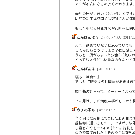
ですが不安になるのよくわかります
母乳の出がいまいちということです
町村の新生児訪問？保健師さんが体
もし可能なら母乳外来や市町村に問い
こんばんは☆
セナ☆ルイさん | 2011/01
母乳、飲めていないと思っていても
してみたらどうでしょう？数日試し
うちも三男がちょっと少食(？)気味
とってちょうどいい量なのかな～と思
こんばんは
| 2011/01/04
寝るこは育つ♪
でも6、7時間は少し間隔があきす
哺乳瓶の乳首って、メーカーによっ
２ヶ月は、まだ満腹中枢がしっかり
ウチの子も
| 2011/01/04
全く同じ悩み抱えてましたよ★ 娘で
養指導に通いました…。ですが、結果 
ら寝るんやもーん(ToT)と…。片乳
のみで育てました！そのうちに離乳