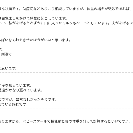
うな状況です。助産院などあちこち相談していますが、体重の増えが微妙であれば
は目覚ましをかけて頻繁に起こしています。
いで、私があげるとわずかに口に入ったミルクもべーっとしています。夫があげるほ
っぱいをくわえさせたほうがいいと思います。
す。
）刺激で
と思います。
い子を知っています。
発達がかなり遅れています。
のですが、異常なしだったそうです。
れている感じです。
ありますから、ベビースケールで授乳前と後の体重を計って計算するといいですよ。