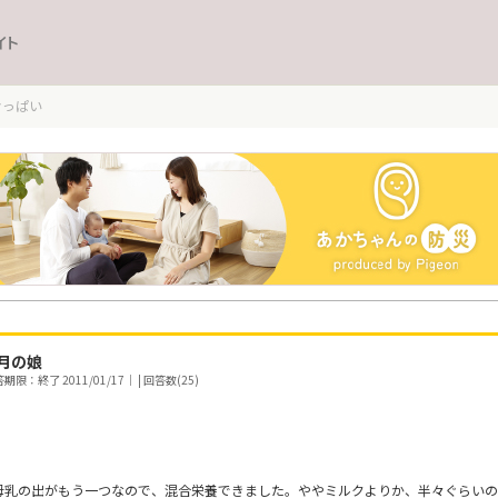
イト
おっぱい
月の娘
期限：終了 2011/01/17｜ | 回答数(25)
母乳の出がもう一つなので、混合栄養できました。ややミルクよりか、半々ぐらいの