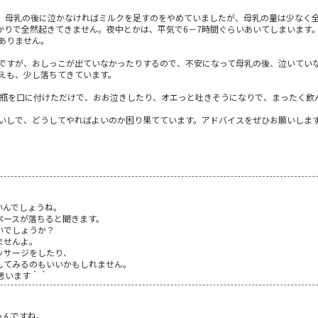
、母乳の後に泣かなければミルクを足すのをやめていましたが、母乳の量は少なく
ばかりで全然起きてきません。夜中とかは、平気で6－7時間ぐらいあいてしまいま
ありません。
ですが、おしっこが出ていなかったりするので、不安になって母乳の後、泣いていな
えも、少し落ちてきています。
乳瓶を口に付けただけで、おお泣きしたり、オエっと吐きそうになりで、まったく飲
いしで、どうしてやればよいのか困り果てています。アドバイスをぜひお願いしま
いんでしょうね。
ペースが落ちると聞きます。
いでしょうか？
ませんよ。
ッサージをしたり、
してみるのもいいかもしれません。
思います＾＾
ゃんですね。