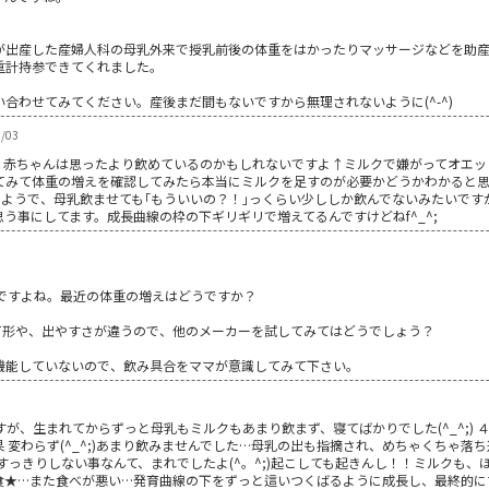
。
が出産した産婦人科の母乳外来で授乳前後の体重をはかったりマッサージなどを助
重計持参できてくれました。
合わせてみてください。産後まだ間もないですから無理されないように(^-^)
/03
、赤ちゃんは思ったより飲めているのかもしれないですよ↑ミルクで嫌がってオエッ
てみて体重の増えを確認してみたら本当にミルクを足すのが必要かどうかわかると
のようで、母乳飲ませても｢もういいの？！｣っくらい少ししか飲んでないみたいで
う事にしてます。成長曲線の枠の下ギリギリで増えてるんですけどねf^_^;
ぎですよね。最近の体重の増えはどうですか？
て形や、出やすさが違うので、他のメーカーを試してみてはどうでしょう？
機能していないので、飲み具合をママが意識してみて下さい。
すが、生まれてからずっと母乳もミルクもあまり飲まず、寝てばかりでした(^_^;) 
変わらず(^_^;)あまり飲みませんでした…母乳の出も指摘され、めちゃくちゃ落ち込
もすっきりしない事なんて、まれでしたよ(^。^;)起こしても起きんし！！ミルクも、
食★…また食べが悪い…発育曲線の下をずっと這いつくばるように成長し、最終的に