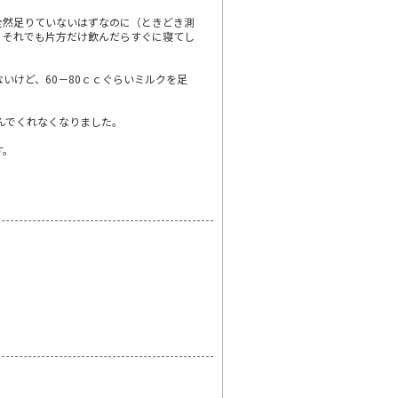
全然足りていないはずなのに（ときどき測
す。それでも片方だけ飲んだらすぐに寝てし
いけど、60－80ｃｃぐらいミルクを足
んでくれなくなりました。
す。