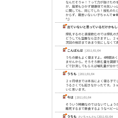
なんだそりゃ！？って力が抜けたのを
が、風邪もひかず健康体で元気いっぱい
に関しても、同じでした！授乳のたび
からず、親思いないい子ちゃんで★幸
^;)
出ていないと思っているだけかもしれ
搾乳するのと直接飲むのでは搾乳の
どうしても空腹なら泣きますし、２
次回の検診まであまり気にしなくて
こんばんは
| 2011/01/04
うちの娘もよく寝ますよ。4時間あ
ませんから。そろそろ飲む量を調節
どで計測してもらえば哺乳量が分か
うちも
| 2011/01/04
２ヶ月頃までは本当によく寝る子で
うるさくても起きなかったです。３
いと思います。
今は
| 2011/01/04
そういう時期なのではないでしょう
餓死するまで断食するようなベビー
うちも
さいちゃんさん | 2011/01/04