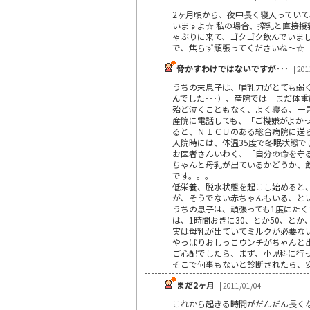
2ヶ月頃から、夜中長く寝入っていて
いますよ☆ 私の場合、搾乳と直接授
ゃぶりに来て、ゴクゴク飲んでいました
で、焦らず頑張ってくださいね～☆
脅かすわけではないですが･･･
| 20
うちの末息子は、哺乳力がとても弱
んでした･･･）、産院では「まだ体
殆ど泣くこともなく、よく寝る、一
産院に電話しても、「ご機嫌がよかっ
ると、ＮＩＣＵのある総合病院に送
入院時には、体温35度で冬眠状態で
お医者さんいわく、「自分の命を守
ちゃんと母乳が出ているかどうか、
です。。。
低栄養、脱水状態を起こし始めると
が、そうでない赤ちゃんもいる、と
うちの息子は、頑張っても1度にた
は、1時間おきに30、とか50、と
実は母乳が出ていてミルクが必要な
やっぱりおしっこウンチがちゃんと
ご心配でしたら、まず、小児科に行
そこで何事もないと診断されたら、
まだ2ヶ月
| 2011/01/04
これから起きる時間がだんだん長く