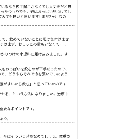
ているなら夜中起こさなくても大丈夫だと思
で絞ったつもりでも、娘はおっぱい見つけてし
みても良いと思います!! まだ2ヶ月なの
しで、飲めていないことに私は気付けませ
チは出ず、おしっこの量も少なくて･･･。
かかりつけの小児科に駆け込みました。す
人もおっぱいを飲むのが下手だったので、
ので、どうやらそれで命を繋いでいたよう
腹がすいたら飲む」と思っていたのです
ませる、という方法になりました。治療中
重要なポイントです。
ょう。
。今はそういう時期なのでしょう。体重の