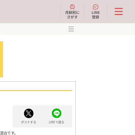
月齢別に
LINE
さがす
登録
MENU
ポストする
LINEで送る
混合です。