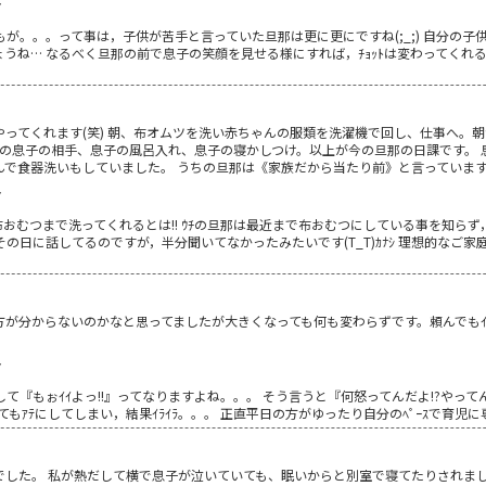
7
。。。って事は，子供が苦手と言っていた旦那は更に更にですね(;_;) 自分の子供は
ょうね… なるべく旦那の前で息子の笑顔を見せる様にすれば，ﾁｮｯﾄは変わってくれるか
ってくれます(笑) 朝、布オムツを洗い赤ちゃんの服類を洗濯機で回し、仕事へ。
月の息子の相手、息子の風呂入れ、息子の寝かしつけ。以上が今の旦那の日課です。 
んで食器洗いもしていました。 うちの旦那は《家族だから当たり前》と言っていま
7
) 布おむつまで洗ってくれるとは!! ｳﾁの旦那は最近まで布おむつにしている事を知
その日に話してるのですが，半分聞いてなかったみたいです(T_T)ｶﾅｼ 理想的なご家
が分からないのかなと思ってましたが大きくなっても何も変わらずです。頼んでもｲ
7
ﾗして『もぉｲｲよっ!!』ってなりますよね。。。 そう言うと『何怒ってんだよ!?やってん
もｱﾃにしてしまい，結果ｲﾗｲﾗ。。。 正直平日の方がゆったり自分のﾍﾟｰｽで育児に
でした。 私が熱だして横で息子が泣いていても、眠いからと別室で寝てたりされまし