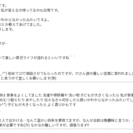
＾
です。
に私が変えるの待ってるのも日常です。
かわからなかったみたいですよ。
ぶとか教えてあげてました。
ラします。
すが…
いて楽しい育児ライフが送れるといいですね＾＾
7
_^*) 初めてｺｺで相談させてもらったのですが，ﾏﾏさん達の優しい言葉に救われました
に来ると思うので宜しくお願いします(笑)
時は 家事をよくしてました 洗濯や掃除機や 洗い物 子どもが大きくなったら 私が家
 おむつ替えたり あやしたり 伝えなきゃ何をしたら良いかわからなかったみたいでし
o^*) 子どもが大きくなったら よく遊ぶかもです
7
で出かける…なんて温かい将来を夢見てますが，なんせ旦那は無趣味と言うか，ｲﾝﾄﾞｱ
が必要ですね(汗) なかなか難しいですが，頑張ります!!