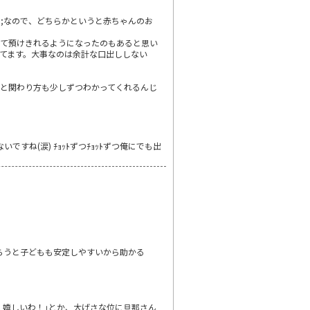
^;なので、どちらかというと赤ちゃんのお
せて預けきれるようになったのもあると思い
てます。大事なのは余計な口出ししない
と関わり方も少しずつわかってくれるんじ
ね(涙) ﾁｮｯﾄずつﾁｮｯﾄずつ俺にでも出
もらうと子どもも安定しやすいから助かる
！嬉しいわ！｣とか、大げさな位に旦那さん