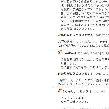
が大変っていう意識ありますしねー。
す。 例えばオムツ換えなきゃいけな
なら膝に子供座らせてやってちょう
喜ぶし私も嬉しい！なんてムカつきつ
親らしくなってきたかなという感じで
なら午前中は寝かせて、午後からは
誌みせて、いまどきは男性も育児に
るようなればいいですね。
ありがとうございます！
| 2011/01/1
お互い言葉一つですよね。。。 ｲﾗｲﾗし
と(杉浦○陽ﾄｶ)急に否定的になって認め
こんばんは
あちゃぱんまんさん | 2011/0
うちも同じ感じでしたよ。でも年子
と思います。
あと主様が何でもやってあげてしま
ありがとうございます！
| 2011/01/1
旦那は一人っ子だったので，義母が何でも
も忘れちゃったみたいです。。。 男の
うちもしょっちゅう
| 2011/01/16
イライラしてます。
９ヶ月の新ママです。