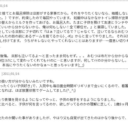
1/16
ゴミ捨てとお風呂掃除は旦那がする家事だから。それをやりたくないなら、結婚しな
た。）ですが、約束したので毎回やっています。 妊娠中はなかなかトイレ掃除が出
つ替えからミルクを作ってあげる、お風呂入れ、たまに子供を預けて友達とランチや
ていいから分からないから、俺は何もしない！全て嫁任せ。』と豪語していました。
をしている旦那にブチ切れて『はぁ？泣いてるで？じゃなくて、泣いてるならおむ
んたの目の前にあるゲームを捨てるから(-_-#)』からと言ってやりました。 それ
を寝かし付けてます。 うちがキレないとやってくれないことはありますが…一度思い切
7
T)後悔。 旦那も泣いてるよ～と言ったまま何もせず。。。 おむつは布だから分から
痛い時位ﾐﾙｸにして変わってくれてもｲｲのに…と思いますが，何してｲｲのか分からないし
本当にやりたくないのかなぁ～と思っちゃいます(;_;)
| 2011/01/16
の扱い方が分からないみたいですね。
かったくらい子供好き｣で、入院中も毎日面会時間ギリギリまで会いにくるので、看
れば、ほぼ放置状態でゲームしてました(^_^;)
たり表情を見せるようになってやっと、子供の相手をするようになりました。
に比べると、子供が何を言ってるのか、欲しがってるのかの理解に乏しく、1歳8ヶ
出たのか聞いた事がありましたが、やはり父も自覚が出てきたのはかなり後からで、