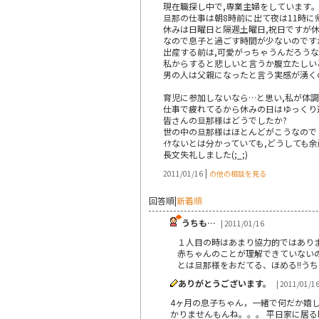
現在職探し中で,専業主婦をしています｡
旦那の仕事は朝8時前に出て夜は11時に
休みは日曜日と隔週土曜日,祝日ですが
なので息子と過ごす時間が少ないのですが
出産する前は,可愛がっちゃうんだろう
私からすると悲しいと言うか腹立たしい
男の人は父親になったと言う実感が湧く
育児に参加しないなら…と思い,私が体調悪
仕事で疲れてるから休みの日はゆっくり
皆さんの旦那様はどうでしたか?
世の中の旦那様はほとんどがこうなので
ｲｹないとは分かっていても,どうしても
長文失礼しました(;_;)
|
2011/01/16
の他の相談を見る
回答順
|
新着順
うちも…
| 2011/01/16
１人目の時はあまり協力的ではあり
赤ちゃんのことが理解できていない
とは旦那様をおだてる、ほめる!!
ありがとうございます。
| 2011/01/1
4ヶ月の息子ちゃん，一緒で何だか嬉しいで
かりませんもんね。。。 平日家に居る