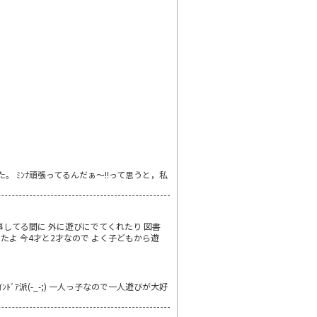
。 ﾐﾝﾅ頑張ってるんだぁ～!!って思うと，私
事してる間に 外に遊びにでてくれたり 図書
たよ 今4才と2才なので よく子どもから遊
派(-_-;) 一人っ子なので一人遊びが大好