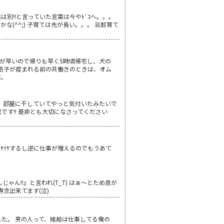
別!!と言っていた言葉は今やﾄﾞｺへ。。。
な(^^;) 子育ては先が長い。。。 旦那育て
朝が早いので帰りも早く5時頃帰宅し、犬の
息子が産まれる前の共働きのときは、オム
す。
らず，部屋に干していてやっと気付いたみたいで
庭です!! 是非とも大切になさってください
ﾔｲﾔするし逆に仕事が増えるのでもうあて
じゃん!!』と言われ(T_T) はぁ～とため息が
専念出来てます(泣)
た。 男の人って、結局は仕事してる俺の