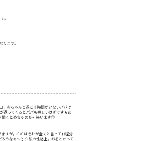
す｡
なります｡
日、赤ちゃんと過ごす時間が少ないパパは
が返ってくるとパパも嬉しいはずです★あ
を聞くとめちゃめちゃ笑います◎
来ますが，ﾊﾟﾊﾟはそれが全くと言ってｲｲ程分
なぁ～(;_;) 私の性格上，ﾎﾒるとかって