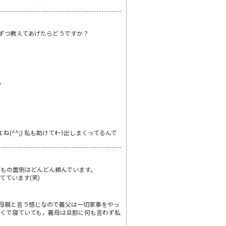
ずつ教えてあげたらどうですか？
。
(^^;) 私も助けてｵｰﾗ出しまくってるんで
もの面倒はどんどん頼んでいます。
ています(笑)
璧な母親と言う感じなので義父は一切家事をやっ
那が近くで寝ていても，義母は旦那に何も言わず私