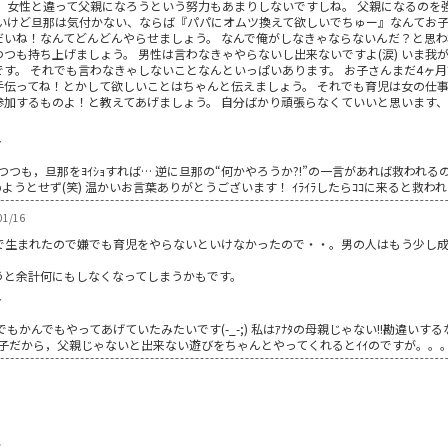
 女性と違って父親になろうという努力もあまりしないですしね。 父親になるのを
いけど旦那は気付かない、ならば『パパにオムツ換えて欲しいでちゅー』なんてお子
だいね！なんてどんどんやらせましょう。 なんで俺がしなきゃならないんだ？と思わ
つも持ち上げましょう。 男性は言わなきゃやらないし出来ないですよ(涙) いま我
す。 それでも言わなきゃしないことなんといっぱいあります。 お子さんまだ4ヶ月
手伝ってね！とかして欲しいことはちゃんと伝えましょう。 それでも育児は女の仕
参加するものよ！と教えてあげましょう。 自分ばかり頑張らなくていいと思います
7
つつも，旦那をﾖｲｼｮすれば… 逆に旦那の“何かやろうか?!”の一言があれば救われるのに
ようとせず(笑) 温かいお言葉ありがとうございます！ ｲﾗｲﾗしたらｺｺに来ると救われます
1/16
で生まれたので嫌でも育児をやらないといけなかったので・・。男の人はもう少し
うと余計何にもしなくなってしまうかもです。
7
かんでもやってあげていたみたいです(-_-;) 私はｱﾅﾀの母親じゃない!!勘違いする
子だから，父親じゃないと出来ない遊びをちゃんとやってくれるとｲｲのですが。。。 不