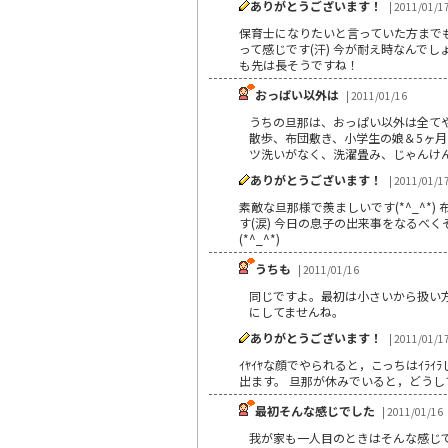
ありがとうございます！
| 2011/01/1
保育士になりたいと言っていた方までもが
って感じです(汗) 今が耐え時なんでし
も先は長そうですね！
おっぱい以外は
| 2011/01/16
うちの旦那は、おっぱい以外は全てや
散歩、布団敷き、小学生の娘＆5ヶ
ツ洗いがなく、洗濯畳み、じゃんけ
ありがとうございます！
| 2011/01/1
素敵な旦那様で羨ましいです(*^_^*
す(涙) 今日の息子の出来事をなるべく
(*^_^*)
うちも
| 2011/01/16
同じですよ。最初は小さいから扱い方
にしてませんね。
ありがとうございます！
| 2011/01/1
ｲﾔｲﾔな顔でやられると，こっちはｲﾗｲ
出ます。 旦那が休みでいると，どうして
最初そんな感じでした
| 2011/01/16
我が家も一人目のときはそんな感じ