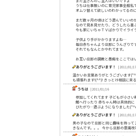
まだ主さんのご主人はいいですよ＾
うちは仕事無いのに育児家事全般私
オムツ替えて欲しいのわかってるの
まだ数ヶ月の頃はどう遊んでいいの
なので見本見せたり、どうしたら喜
今も家にいちゃＴＶばかりでイライ
子供より手がかかりますよね…
毎日赤ちゃんより旦那にうんざりで
それでもなんとかやれてます。
お互い旦那の調教と愚痴をここでは
ありがとうございます！
| 2011/01/1
温かいお言葉ありがとうございます(*^
も頑張れます!(^^)! きっとﾏﾀ相談
うちは
| 2011/01/16
参加してくれてます 子どもが小さい
館へ行ったり 赤ちゃん時は具体的に
びたがり…遊ぶようになりました(*^
ありがとうございます！
| 2011/01/1
男の子なので旦那と同じ趣味を持って２人
きなんです。。。 今から旦那の意識改革