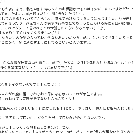
/16
したよ。まぁ、私も旦那に赤ちゃんのお世話させるのは不安だったんですけどf^_
ってましたよ。お風呂掃除だとか掃除機かけたりとか。
としての意識もわいてきたらしく、遊んであげたりするようになりました。私が任
ててもらったり、お兄ちゃんの病院や行事などでちょっと出かける時にも旦那に預け
メ、これはダメって言われるとお世話したくなくなると思いますよ。
あまりしてくれなくなりました(^^ゞ
したらいいのか男の人ってわからないみたいだから、話し出したり歩き出したりする
はとにかく一緒に過ごすようにしてるといいと思いますよ。
7
色んな事が出来ない性質らしいので，仕方ないと割り切るのも大切なのかもしれないです
多くを望まないようにしようと思います(^^;)
なくちゃイケないんですよ！女性は！！
ちゃんがお腹に居てじわじわと母になる思いってのが芽生えます。
前に現われても実感が持てないもんなんですよ！
お風呂入れて嬉しいね！｣｢良かったね！｣とか、｢やっぱり、貴方にお風呂入れて
らけで何をして良いか、どう手を出して良いかが分からないんです。
ないしイラってする事もあるかも知れません。
々だったとしても、｢ありがとう！ホント助かった。｣とか｢貴方が居ないとダメね