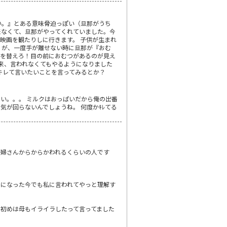
い。』とある意味脅迫っぽい（旦那がうち
来なくて、旦那がやってくれていました。今
映画を観たりしに行きます。 子供が生まれ
 が、一度手が離せない時に旦那が『おむ
つを替えろ！目の前におむつがあるのが見え
以来、言われなくてもやるようになりました
りキレて言いたいことを言ってみるとか？
ない。。。 ミルクはおっぱいだから俺の出番
，気が回らないんでしょうね。 何度かｷﾚてる
護婦さんからからかわれるくらいの人です
月になった今でも私に言われてやっと理解す
初めは母もイライラしたって言ってました