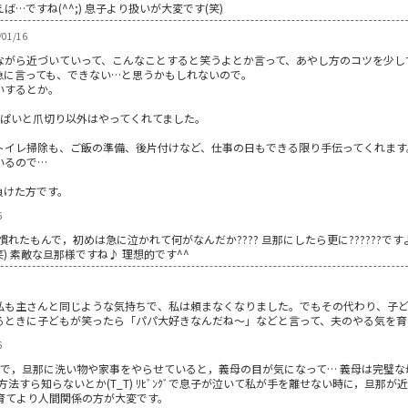
…ですね(^^;) 息子より扱いが大変です(笑)
/01/16
ながら近づいていって、こんなことすると笑うよとか言って、あやし方のコツを少し
急に言っても、できない…と思うかもしれないので。
いするとか。
っぱいと爪切り以外はやってくれてました。
トイレ掃除も、ご飯の準備、後片付けなど、仕事の日もできる限り手伝ってくれます
いるので…
負けた方です。
6
たもんで，初めは急に泣かれて何がなんだか???? 旦那にしたら更に??????ですよね
笑) 素敵な旦那様ですね♪ 理想的です^^
私も主さんと同じような気持ちで、私は頼まなくなりました。でもその代わり、子ど
るときに子どもが笑ったら「パパ大好きなんだね～」などと言って、夫のやる気を育て
6
同居なので，旦那に洗い物や家事をやらせていると，義母の目が気になって… 義母は完
作方法すら知らないとか(T_T) ﾘﾋﾞﾝｸﾞで息子が泣いて私が手を離せない時に，旦
子育てより人間関係の方が大変です。