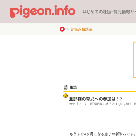
はじめての妊娠・育児情報サ
お悩み相談室
相談
旦那様の育児への参加は！?
カテゴリー：｜回答期限：終了 2011/01/30｜ | 回
もうすぐ4ヶ月になる息子の新米ﾏﾏです｡