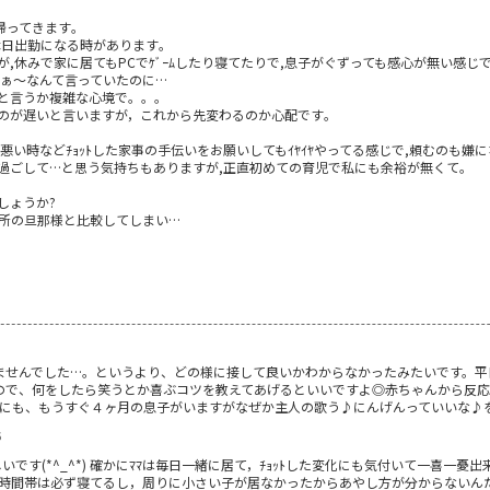
帰ってきます｡
休日出勤になる時があります｡
,休みで家に居てもPCでｹﾞｰﾑしたり寝てたりで,息子がぐずっても感心が無い感じで
なぁ～なんて言っていたのに…
と言うか複雑な心境で。。。
のが遅いと言いますが，これから先変わるのか心配です｡
い時などﾁｮｯﾄした家事の手伝いをお願いしてもｲﾔｲﾔやってる感じで,頼むのも嫌に
過ごして…と思う気持ちもありますが,正直初めての育児で私にも余裕が無くて｡
しょうか?
余所の旦那様と比較してしまい…
ませんでした…。というより、どの様に接して良いかわからなかったみたいです。平
ので、何をしたら笑うとか喜ぶコツを教えてあげるといいですよ◎赤ちゃんから反応
うちにも、もうすぐ４ヶ月の息子がいますがなぜか主人の歌う♪にんげんっていいな♪
6
す(*^_^*) 確かにﾏﾏは毎日一緒に居て，ﾁｮｯﾄした変化にも気付いて一喜一憂出
時間帯は必ず寝てるし，周りに小さい子が居なかったからあやし方が分からないんだろう