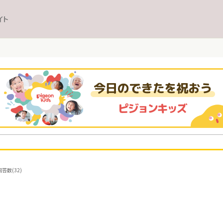
イト
答数(32)