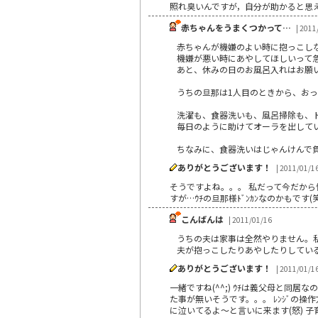
照れ臭いんですが，自分が助かると思えば
赤ちゃんをうまくつかって…
| 2011
赤ちゃんが機嫌のよい時に抱っこし
機嫌が悪い時にあやしてほしいって
あと、休みの日のお風呂入れはお願
うちの旦那は1人目のときから、お
洗濯も、食器洗いも、風呂掃除も、
毎日のように助けてオーラを出して
ちなみに、食器洗いはじゃんけんで
ありがとうございます！
| 2011/01/1
そうですよね。。。 私だって今だから慣れ
すが…ｳﾁの旦那様ﾄﾞﾝｶﾝなのかもです(
こんばんは
| 2011/01/16
うちの夫は家事は全然やりません。
夫が抱っこしたりあやしたりしてい
ありがとうございます！
| 2011/01/1
一緒ですね(^^;) ｳﾁは義父母と
た事が無いそうです。。。 ﾚﾝｼﾞの操
に泣いてるよ～と言いに来ます(怒) 