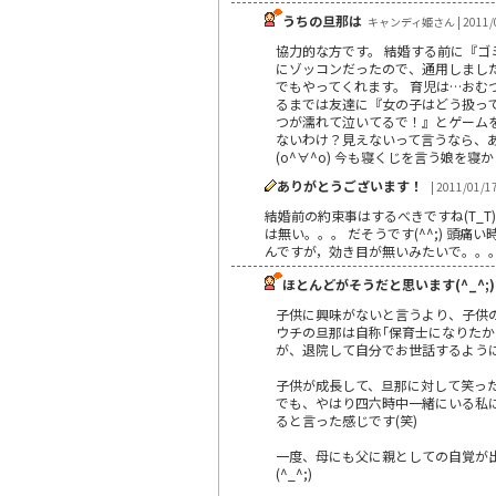
うちの旦那は
キャンディ姫さん | 2011/0
協力的な方です。 結婚する前に『
にゾッコンだったので、通用しまし
でもやってくれます。 育児は…おむ
るまでは友達に『女の子はどう扱っ
つが濡れて泣いてるで！』とゲーム
ないわけ？見えないって言うなら、あ
(o^∀^o) 今も寝くじを言う娘
ありがとうございます！
| 2011/01/1
結婚前の約束事はするべきですね(T_
は無い。。。 だそうです(^^;) 頭
んですが，効き目が無いみたいで。。。 
ほとんどがそうだと思います(^_^;)
子供に興味がないと言うより、子供
ウチの旦那は自称｢保育士になりた
が、退院して自分でお世話するようにな
子供が成長して、旦那に対して笑っ
でも、やはり四六時中一緒にいる私
ると言った感じです(笑)
一度、母にも父に親としての自覚が
(^_^;)