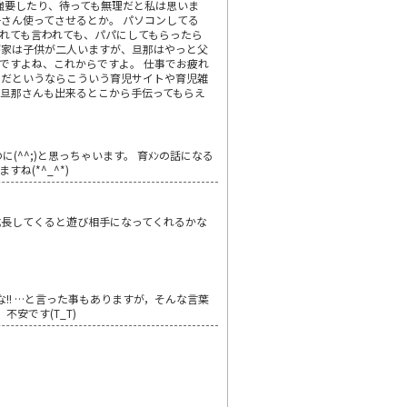
強要したり、待っても無理だと私は思いま
さん使ってさせるとか。 パソコンしてる
れても言われても、パパにしてもらったら
が家は子供が二人いますが、旦那はやっと父
ですよね、これからですよ。 仕事でお疲れ
事だというならこういう育児サイトや育児雑
、旦那さんも出来るとこから手伝ってもらえ
(^^;)と思っちゃいます。 育ﾒﾝの話になる
ね(*^_^*)
成長してくると遊び相手になってくれるかな
な!! …と言った事もありますが，そんな言葉
安です(T_T)