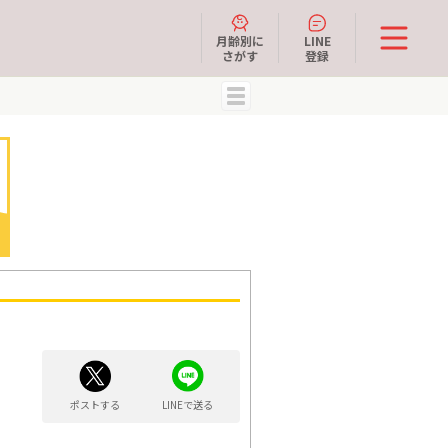
月齢別に
LINE
さがす
登録
MENU
ポストする
LINEで送る