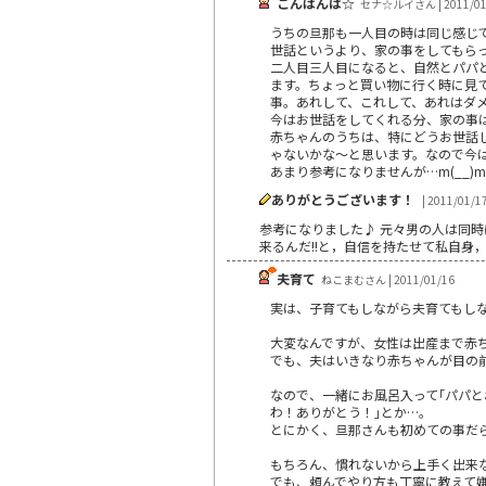
こんばんは☆
セナ☆ルイさん | 2011/01
うちの旦那も一人目の時は同じ感じで
世話というより、家の事をしてもら
二人目三人目になると、自然とパパ
ます。ちょっと買い物に行く時に見
事。あれして、これして、あれはダ
今はお世話をしてくれる分、家の事は
赤ちゃんのうちは、特にどうお世話
ゃないかな～と思います。なので今
あまり参考になりませんが…m(__)m
ありがとうございます！
| 2011/01/1
参考になりました♪ 元々男の人は同時に
来るんだ!!と，自信を持たせて私自身，
夫育て
ねこまむさん | 2011/01/16
実は、子育てもしながら夫育てもし
大変なんですが、女性は出産まで赤
でも、夫はいきなり赤ちゃんが目の
なので、一緒にお風呂入って｢パパと
わ！ありがとう！｣とか…。
とにかく、旦那さんも初めての事だ
もちろん、慣れないから上手く出来
でも、頼んでやり方も丁寧に教えて嫌