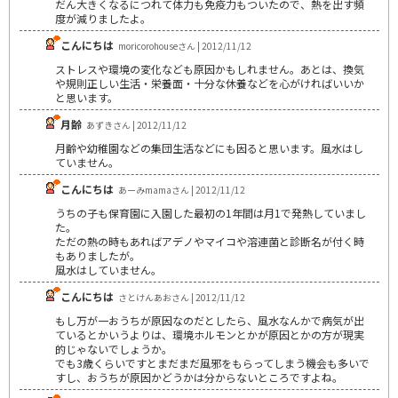
だん大きくなるにつれて体力も免疫力もついたので、熱を出す頻
度が減りましたよ。
こんにちは
moricorohouseさん | 2012/11/12
ストレスや環境の変化なども原因かもしれません。あとは、換気
や規則正しい生活・栄養面・十分な休養などを心がければいいか
と思います。
月齢
あずきさん | 2012/11/12
月齢や幼稚園などの集団生活などにも因ると思います。風水はし
ていません。
こんにちは
あーみmamaさん | 2012/11/12
うちの子も保育園に入園した最初の1年間は月1で発熱していまし
た。
ただの熱の時もあればアデノやマイコや溶連菌と診断名が付く時
もありましたが。
風水はしていません。
こんにちは
さとけんあおさん | 2012/11/12
もし万が一おうちが原因なのだとしたら、風水なんかで病気が出
ているとかいうよりは、環境ホルモンとかが原因とかの方が現実
的じゃないでしょうか。
でも3歳くらいですとまだまだ風邪をもらってしまう機会も多いで
すし、おうちが原因かどうかは分からないところですよね。