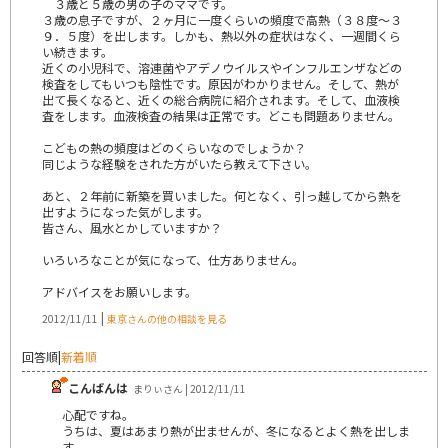
３歳と５歳の男の子のママです。
３歳の息子ですが、２ヶ月に一度くらいの頻度で高熱（３８度～３
９．５度）を出します。しかも、熱以外の症状はなく、一週間くら
い続きます。
近くの小児科で、溶連菌やアデノウイルスやインフルエンザなどの
検査をしてもいつも陰性です。原因がわかりません。そして、熱が
出て長くなると、近くの総合病院に紹介されます。そして、血液検
査をします。血液検査の結果は正常です。どこも問題ありません。
こどもの熱の頻度はどのくらいなのでしょうか？
同じような経験をされた方がいたら教えて下さい。
あと、２年前に新築を買いました。何となく、引っ越してから熱を
出すようになった気がします。
皆さん、風水とかしていますか？
いろいろなことが気になって、仕方ありません。
アドバイスをお願いします。
|
2012/11/11
東京さんの他の相談を見る
回答順
|
新着順
こんばんは
まりぃさん | 2012/11/11
心配ですね。
うちは、夏はあまり熱が出ませんが、冬になるとよく熱を出しま
す。