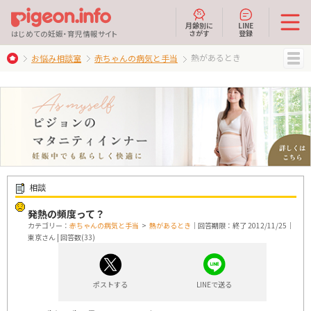
月齢別に
LINE
さがす
登録
はじめての妊娠・育児情報サイト
熱があるとき
お悩み相談室
赤ちゃんの病気と手当
MENU
相談
発熱の頻度って？
カテゴリー：
赤ちゃんの病気と手当
>
熱があるとき
｜回答期限：終了 2012/11/25｜
東京さん | 回答数(33)
ポストする
LINEで送る