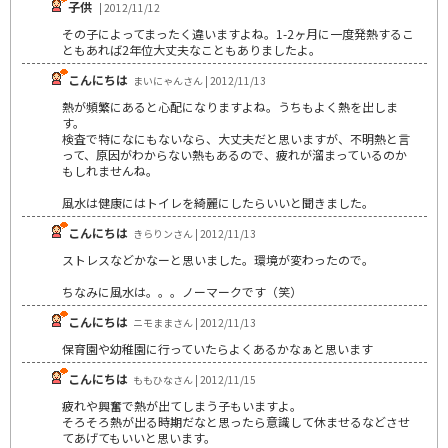
子供
| 2012/11/12
その子によってまったく違いますよね。1-2ヶ月に一度発熱するこ
ともあれば2年位大丈夫なこともありましたよ。
こんにちは
まいにゃんさん | 2012/11/13
熱が頻繁にあると心配になりますよね。うちもよく熱を出しま
す。
検査で特になにもないなら、大丈夫だと思いますが、不明熱と言
って、原因がわからない熱もあるので、疲れが溜まっているのか
もしれませんね。
風水は健康にはトイレを綺麗にしたらいいと聞きました。
こんにちは
きらりンさん | 2012/11/13
ストレスなどかなーと思いました。環境が変わったので。
ちなみに風水は。。。ノーマークです（笑）
こんにちは
ニモままさん | 2012/11/13
保育園や幼稚園に行っていたらよくあるかなぁと思います
こんにちは
ももひなさん | 2012/11/15
疲れや興奮で熱が出てしまう子もいますよ。
そろそろ熱が出る時期だなと思ったら意識して休ませるなどさせ
てあげてもいいと思います。