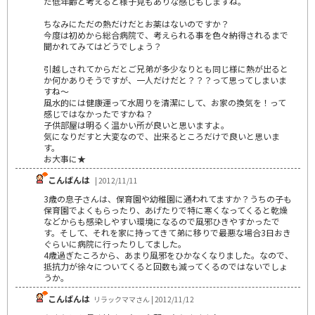
だ低年齢と考えると様子見もありな感じもしますね。
ちなみにただの熱だけだとお薬はないのですか？
今度は初めから総合病院で、考えられる事を色々納得されるまで
聞かれてみてはどうでしょう？
引越しされてからだとご兄弟が多少なりとも同じ様に熱が出ると
か何かありそうですが、一人だけだと？？？って思ってしまいま
すね～
風水的には健康運って水周りを清潔にして、お家の換気を！って
感じではなかったですかね？
子供部屋は明るく温かい所が良いと思いますよ。
気になりだすと大変なので、出来るところだけで良いと思いま
す。
お大事に★
こんばんは
| 2012/11/11
3歳の息子さんは、保育園や幼稚園に通われてますか？うちの子も
保育園でよくもらったり、あげたりで特に寒くなってくると乾燥
などからも感染しやすい環境になるので風邪ひきやすかったで
す。そして、それを家に持ってきて弟に移りで最悪な場合3日おき
ぐらいに病院に行ったりしてました。
4歳過ぎたころから、あまり風邪をひかなくなりました。なので、
抵抗力が徐々についてくると回数も減ってくるのではないでしょ
うか。
こんばんは
リラックママさん | 2012/11/12