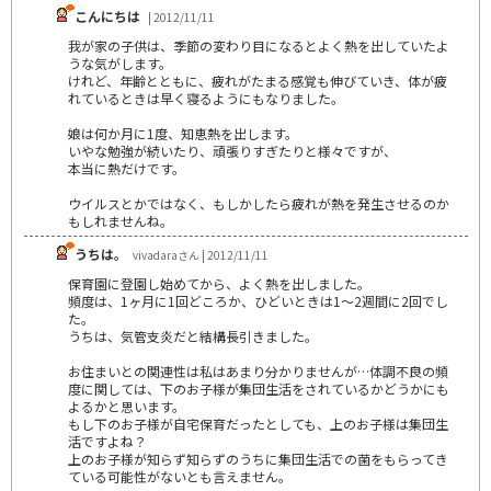
こんにちは
| 2012/11/11
我が家の子供は、季節の変わり目になるとよく熱を出していたよ
うな気がします。
けれど、年齢とともに、疲れがたまる感覚も伸びていき、体が疲
れているときは早く寝るようにもなりました。
娘は何か月に1度、知恵熱を出します。
いやな勉強が続いたり、頑張りすぎたりと様々ですが、
本当に熱だけです。
ウイルスとかではなく、もしかしたら疲れが熱を発生させるのか
もしれませんね。
うちは。
vivadaraさん | 2012/11/11
保育園に登園し始めてから、よく熱を出しました。
頻度は、1ヶ月に1回どころか、ひどいときは1～2週間に2回でし
た。
うちは、気管支炎だと結構長引きました。
お住まいとの関連性は私はあまり分かりませんが…体調不良の頻
度に関しては、下のお子様が集団生活をされているかどうかにも
よるかと思います。
もし下のお子様が自宅保育だったとしても、上のお子様は集団生
活ですよね？
上のお子様が知らず知らずのうちに集団生活での菌をもらってき
ている可能性がないとも言えません。