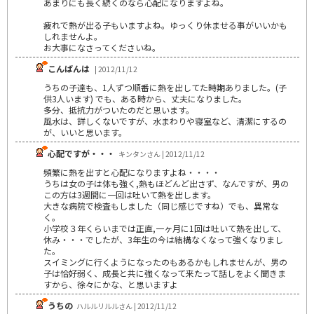
あまりにも長く続くのなら心配になりますよね。
疲れで熱が出る子もいますよね。ゆっくり休ませる事がいいかも
しれませんよ。
お大事になさってくださいね。
こんばんは
| 2012/11/12
うちの子達も、1人ずつ順番に熱を出してた時期ありました。(子
供3人います) でも、ある時から、丈夫になりました。
多分、抵抗力がついたのだと思います。
風水は、詳しくないですが、水まわりや寝室など、清潔にするの
が、いいと思います。
心配ですが・・・
キンタンさん | 2012/11/12
頻繁に熱を出すと心配になりますよね・・・・
うちは女の子は体も強く,熱もほどんど出さず、なんですが、男の
この方は3週間に一回は吐いて熱を出します。
大きな病院で検査もしました（同じ感じですね）でも、異常な
く。
小学校３年くらいまでは正直,一ヶ月に1回は吐いて熱を出して、
休み・・・でしたが、3年生の今は結構なくなって強くなりまし
た。
スイミングに行くようになったのもあるかもしれませんが、男の
子は恰好弱く、成長と共に強くなって来たって話しをよく聞きま
すから、徐々にかな、と思いますよ
うちの
ハルルリルルさん | 2012/11/12