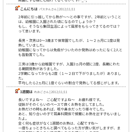
こんにちは
パスタんさん | 2012/11/11
2年前に引っ越してから熱が～～との事ですが、2年前ということ
は、幼稚園に入園された頃になるのでしょうか？
もし、そうなら集団生活によって風邪をもらってきてるのでは？
って思います。
長男・次男は0～3歳まで保育園でしたが、１～２ヵ月に1度は発
熱していました。
幼稚園になってからは免疫がついたのか発熱はめったになく2人と
も皆勤賞でした。
三男は3歳から幼稚園ですが、入園3ヵ月の間に2度、長期にわた
る期間発熱がありました。
2学期になってからも2度（１～２日で下がりましたが）ありまし
た。
平均したら2ヵ月に1度ぐらいの割合で発熱してる感じがします。
1週間は
れおごさん | 2012/11/11
長いですよね～ ご心配ですよね～ お疲れ様です。
従妹がそのくらいのペースで良くお熱を出してました。
お熱だけの時もあれば、咳や鼻水だったり様々でした。
あと、知り合いの子で耳鼻科関係で頻繁にお熱を出す子もいまし
たよ。
全く何も症状がなく1週間のお熱は、心配ですね～
一度ちょっときちんと調べてもらった方が良い気がしますが、ま