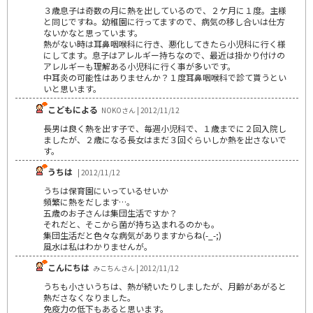
３歳息子は奇数の月に熱を出しているので、２ケ月に１度。主様
と同じですね。幼稚園に行ってますので、病気の移し合いは仕方
ないかなと思っています。
熱がない時は耳鼻咽喉科に行き、悪化してきたら小児科に行く様
にしてます。息子はアレルギー持ちなので、最近は掛かり付けの
アレルギーも理解ある小児科に行く事が多いです。
中耳炎の可能性はありませんか？１度耳鼻咽喉科で診て貰うとい
いと思います。
こどもによる
NOKOさん | 2012/11/12
長男は良く熱を出す子で、毎週小児科で、１歳までに２回入院し
ましたが、２歳になる長女はまだ３回ぐらいしか熱を出さないで
す。
うちは
| 2012/11/12
うちは保育園にいっているせいか
頻繁に熱をだします…。
五歳のお子さんは集団生活ですか？
それだと、そこから菌が持ち込まれるのかも。
集団生活だと色々な病気がありますからね(-_-;)
風水は私はわかりませんが。
こんにちは
みこちんさん | 2012/11/12
うちも小さいうちは、熱が続いたりしましたが、月齢があがると
熱ださなくなりました。
免疫力の低下もあると思います。