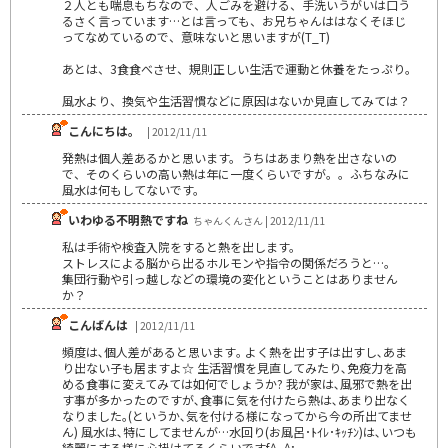
２人とも喘息もちなので、人ごみを避ける、手洗いうがいは口う
るさく言っています…とは言っても、お兄ちゃんははなくそほじ
ってなめているので、意味ないと思いますが(T_T)
あとは、3食食べさせ、規則正しい生活で運動と休養をたっぷり。
風水より、換気や生活習慣などに原因はないか見直してみては？
こんにちは。
| 2012/11/11
発熱は個人差あるかと思います。うちはあまり熱を出さないの
で、そのくらいの高い熱は年に一度くらいですが。。ふちなみに
風水は何もしてないです。
いわゆる不明熱ですね
ちゃんくんさん | 2012/11/11
私は手術や検査入院をすると熱を出します。
ストレスによる脳から出るホルモンや指令の関係だろうと…。
集団行動や引っ越しなどの環境の変化ということはありません
か？
こんばんは
| 2012/11/11
頻度は､個人差があると思います｡ よく熱を出す子は出すし､あま
り出ない子も居ますよ☆ 生活習慣を見直してみたり､免疫力を高
める食事に変えてみては如何でしょうか? 我が家は､風邪で熱を出
す事が多かったのですが､食事に気を付けたら熱は､あまり出なく
なりました｡(というか､気を付ける様になってから今の所出てませ
ん) 風水は､特にしてませんが…水回り(お風呂･ﾄｲﾚ･ｷｯﾁﾝ)は､いつも
綺麗にする様に心掛けてるくらいですf^_^;