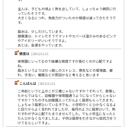
主人は、子どもの頃よく熱を出していて、しょっちゅう病院に行
っていたそうです。
大きくなるにつれ、免疫力がついたのか頻度は減ってきたそうで
す。
風水は、少しだけしています。
健康運は、トイレだそうでマットやカバーは温かみのあるピンク
やアイボリーがいいそうですよ。
あとは、金運をやっています。
頻度は
| 2012/11/11
保育園にいってるので結構な頻度ですが長引くのが心配ですよ
ね。
風水というよりは引っ越しのストレス、換気などの環境面、疲
れ、手洗い、睡眠などが原因かなと考えると思います
こんばんは
| 2012/11/11
二年前というと上のこが三歳じゃないですか？それって、新築し
たからではなく、幼稚園や保育園通うようになってからじゃない
ですか？うちの子も幼稚園入ってからよく風邪もらってきます。
しょちゅう風邪ひいている子でも、小学校行くとひかなくなるよ
と回りからよく言われてましたが、毎月のように風邪ひいて、熱
だすわが子は心配でたまりませんでした。でも小学生になったと
たんひかなくなりましたよ。子供は風邪を引きながら抵抗力をつ
けてるらしいですよ。