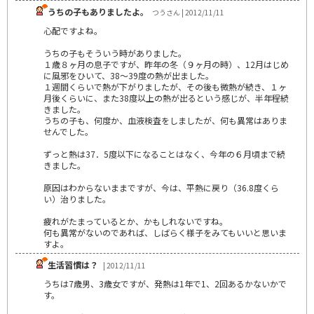
うちの子もありましたよ。
つうさん | 2012/11/11
心配ですよね。
うちの子もそういう時がありました。
１歳８ヶ月の息子ですが、昨年の冬（９ヶ月の時）、12月はじめ
に風邪をひいて、38～39度の熱が出ました。
１週間くらいで熱が下がりましたが、その後も微熱が続き、１ヶ
月後くらいに、また38度以上の熱が出るという感じが、半年程続
きました。
うちの子も、何度か、血液検査をしましたが、何も異常はありま
せんでした。
ずっと熱は37．5度以下になることはなく、今年の６月頃まで続
きました。
原因はわからないままですが、今は、平熱に戻り（36.8度くら
い）治りました。
疲れがたまっているとか、かもしれないですね。
何も異常がないのであれば、しばらく様子をみてもいいと思いま
すよ。
生活習慣は？
| 2012/11/11
うちは7歳男、3歳女ですが、発熱は1年で1、2回あるかないかで
す。