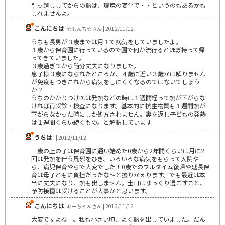
引っ越ししてからの熱は、環境の変化で・・というのもあるかも
しれませんよ。
こんにちは
☆もんち☆さん | 2012/11/12
うちも長男が３歳までは月１で病気をしていましたよ。
１歳から保育園に行っているので園で何か流行るとほぼ持って帰
ってきていました。
３歳過ぎてから随分丈夫になりました。
息子様３歳になられたところか、４歳に近い３歳かは解りません
が免疫もつきこれから病気をしにくくなるのではないでしょう
か？
うちのかかりつけ医は発熱などの時は１週間経って熱が下がらな
ければ再受診・検査になります。基本的に抗生物質も１週間熱が
下がらなかった時にしか処方されません。裏を返し子どもの発熱
は１週間くらい続くもの。と解釈しています
うちは
| 2012/11/12
三歳の上の子は保育園に通い始めた0歳から2年間くらいは月に2
回は発熱を伴う風邪をひき、いろいろな病気をもらって入院や
ら、病児保育やらで大変でした！0歳でのフルタイム復帰や延長保
育は母子ともに負担だったな～と振りかえります。でも最近は本
当に丈夫になり、熱も出しません。土日はゆっくり過ごすこと、
予防接種は受けることが大事かと思います。
こんにちは
あーちゃんさん | 2012/11/12
大変ですよね…。私も小さい頃、よく熱を出していました。だん