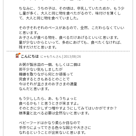
ちなみに、うちの子は、その頃は、卒乳していたためか、もう少
し量が多く、大人と同じ物を食べたがるので、味付けを薄くし
て、大人と同じ物を食べていました。
その子それぞれのペースがあるので、全然、こだわらなくていい
と思います。
お子さんが食べる物を、食べるだけあげるといいと思います。
量が少ないからといって、多めにあげても、食べたくなければ、
残すだけだと思います。
こんにちは
にゃもりんさん | 2013/08/26
お粥が製氷皿の一個、もしくは二個は
若干少ない気もしましたが
機嫌を取りながら何とか頑張って
完食するときもあるとのことで
今はそれが主さまのお子さまの適量
なんだと思います。
もう少ししたら、あ、もうちょっと
食べるかも！と思うときが来ますよ。
そのときに少しずつ増やすようにしてみてはいかがですか？
標準量と比べる必要は全然ないと思います。
ベビーフードはかなり柔らか目なので
手作りによってできる色々な固さや大きさに
なれるということが出来ないと思います。