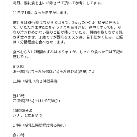
毎月、離乳食を主に相談させて頂いて参考にしてます。
11日で1歳になった息子がいます。
離乳食はBFも交えながら３回食で、2wayのﾃｰﾌﾞﾙ付椅子に座らせ
て、いただきます&ごちそうさまを毎食させ、途中ぐずっても、か
なり泣きわめかない限りご飯が残っていたら、機嫌を取りながら残
さず食べさせ、１歳ですが固形をエズク為、若干細かく刻み、ご飯
は７分粥程度を食べさせてます。
食べむら&1.2時間のずれはありますが、しっかり食べた日は下記の
感じです。
朝８時
湯豆腐(75㌘)＋冷凍粥(25㍉)＋冷食野菜(適量)混ぜ
11時→授乳→約２時間昼寝
昼13時
冷凍粥(25㍉)＋ﾚﾄﾙﾄBF(80㌘)
15時30分頃
バナナ１本おやつ
17時→授乳(1時間程度寝る時ｱﾘ)
夜20時