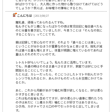
BFばかりでなく、大人用に作った物から取り分けてあげてはどう
でしょうか？例えば、お味噌汁の薄味にするとか。
こんにちは
| 2013/08/27
離乳食、頑張っておられるんですね。
私も子どもが１歳になったばかりの頃は育児日記に毎日食べたも
のと分量を書き記していましたが、今思うことは「そんなの気に
することない」ってことです。
親は記録して安心なのですが、それより「食べることは楽しい」
ということが分かるほうが重要なのかなぁと思います。授乳が減
れば食べる量も増えますし、体重が順調に増えているのであれば
量は人それぞれでいいのです。
レトルトBFもいいでしょう。私もたまに活用しています。
でも、外食の時はそのまま食べさせますが、家庭ではBFにひと手
間加えることにしています。
たとえば、カレーだったら、そこにつぶしたトマトや刻んだホウ
レンソウを入れるとか、あんかけものだったらお豆腐にかけてみ
るとか。
あと、これから月齢があがり噛む料理が欲しくなると、BFは柔ら
かすぎると思います。
これは私の反省も含めてですが、BFの柔らかい食事に慣れたうち
の子は未だに（１歳８か月）噛むことが好きではありません。
ひき肉、カボチャでさえ口の中で引っかかると出してしまいま
す。