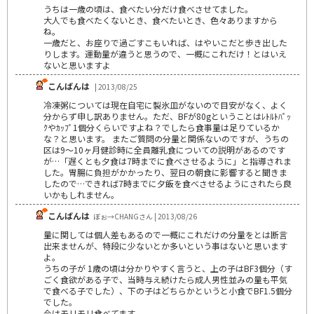
うちは一歳の頃は、食べたい分だけ食べさせてました。
大人でも食べたくないとき、食べたいとき、色々ありますから
ね。
一歳だと、お座りで過ごすこもいれば、はやいこだと歩き出した
りします。運動量が違うと思うので、一概にこれだけ！とはいえ
ないと思いますよ
こんばんは
| 2013/08/25
冷凍粥については現在自宅に製氷皿がないので目安がなく、よく
分からず申し訳ありません。ただ、BFが80gということはﾚﾄﾙﾄﾊﾟｯ
ｸやｶｯﾌﾟ1個分くらいですよね？でしたら食事量は足りているか
な？と思います。 またご質問の分量と関係ないのですが、うちの
区は9～10ヶ月健診時に全員離乳食についての説明があるのです
が…「遅くとも夕食は7時までに食べさせるように」と指導されま
した。胃腸に負担がかかったり、翌日の朝食に影響すると聞きま
したので…できれば7時までに夕飯を食べさせるようにされたら良
いかもしれません。
こんばんは
ぼぉ→CHANGさん | 2013/08/26
量に関しては個人差もあるので一概にこれだけの分量をとは断言
出来ませんが、特段に少ないとか多いという事はないと思います
よ。
うちの子が 1歳の頃は分かりやすく言うと、上の子はBF3個分（す
ごく食欲がある子で、当時与え続けたら成人男性並みの量も平気
で食べる子でした）、下の子はどちらかというと小食でBF1.5個分
でした。
今はモリモリ食べてます。