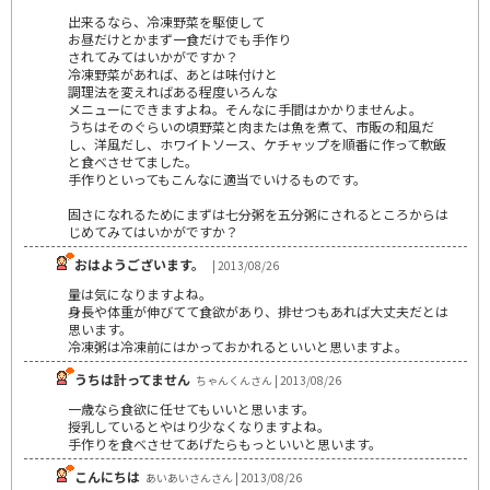
出来るなら、冷凍野菜を駆使して
お昼だけとかまず一食だけでも手作り
されてみてはいかがですか？
冷凍野菜があれば、あとは味付けと
調理法を変えればある程度いろんな
メニューにできますよね。そんなに手間はかかりませんよ。
うちはそのぐらいの頃野菜と肉または魚を煮て、市販の和風だ
し、洋風だし、ホワイトソース、ケチャップを順番に作って軟飯
と食べさせてました。
手作りといってもこんなに適当でいけるものです。
固さになれるためにまずは七分粥を五分粥にされるところからは
じめてみてはいかがですか？
おはようございます。
| 2013/08/26
量は気になりますよね。
身長や体重が伸びてて食欲があり、排せつもあれば大丈夫だとは
思います。
冷凍粥は冷凍前にはかっておかれるといいと思いますよ。
うちは計ってません
ちゃんくんさん | 2013/08/26
一歳なら食欲に任せてもいいと思います。
授乳しているとやはり少なくなりますよね。
手作りを食べさせてあげたらもっといいと思います。
こんにちは
あいあいさんさん | 2013/08/26