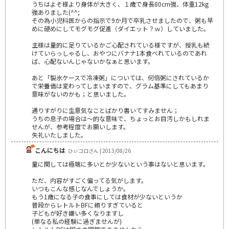
うちはよそ様より身体が大きく、１歳で身長80cm強、体重12kg
強ありました(^^;
その為小児科医からの指示で9か月で卒乳させましたので、粥も早
めに硬めにしてモグモグ促進（ダイエット？ｗ）していました。
主様は量的に足りているかご心配されている様ですが、授乳も続
けていらっしゃるし、おやつにバナナ1本食べれているのであれ
ば、心配ないんじゃないかなぁと思います。
あと「製氷ケースで冷凍粥」については、何倍粥にされているか
で栄養価は変わってしまいますので、グラム基準にしてもあまり
意味がないのかも；と思いました。
通りすがりに生意気なことばかり書いてすみません；
うちの息子の場合は～的な意味で、ちょっとお目汚しかもしれま
せんが、参考程度でお願いします。
失礼いたしました。
こんにちは
ひぃコロさん | 2013/08/26
量に関しては極端に多いとか少ないという事はないと思います。
ただ、内容がすごく偏ってる気がします。
いつもこんな感じなんでしょうか。
もう1歳になる子の食事にしては食材が少ないというか
普段からレトルトBFに頼りすぎていると
子どもが好き嫌い多くなりますし
(単なる私の経験に過ぎませんが)