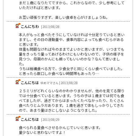
まだ１歳になりたてですから、これからなので、少し参考にして
いただければと思います。
お互い頑張りすぎず、楽しい食卓を心がけましょうね。
こんにちわ
| 2013/08/28
本人がもっと食べたそうにしていなければ十分足りていると思い
ますし、その日の運動量や、食事内容によっても食べむらがある
と思います。
体重も問題なければ今のままでよいかと思いますが、いつまでも
量をきっちり量ってあげるわけにもいわないので、子供の様子を
見つつ、母親のかんにも頼ってもいいのかな？なんて思いまし
た。
うちは結構食べる方で、少食女子と同じくらい食べていました。
と思ったら数口しか食べない時間帯もあったり…
こんにちは
ゆめママさん | 2013/08/28
２５ミリがどれくらいなのかわかりませんが、他のを見てる限り
では十分食べていると思います。うちの子は１歳までは何でも食
べてましたが、過ぎてからはまったくたべなかったり、たくさん
食べたりとムラガあります。１歳を過ぎて体もしっかりしてきた
ので、あまり量はきにしないようになりました。
こんにちは
| 2013/08/29
食べられる量食べさせるかんじでいいと思います。
量少ないと思わないですよ！