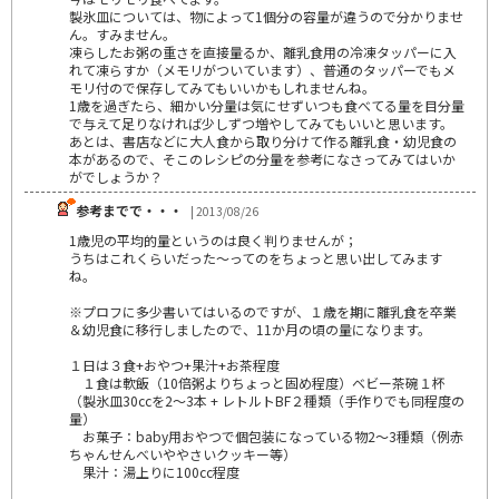
製氷皿については、物によって1個分の容量が違うので分かりませ
ん。すみません。
凍らしたお粥の重さを直接量るか、離乳食用の冷凍タッパーに入
れて凍らすか（メモリがついています）、普通のタッパーでもメ
モリ付ので保存してみてもいいかもしれませんね。
1歳を過ぎたら、細かい分量は気にせずいつも食べてる量を目分量
で与えて足りなければ少しずつ増やしてみてもいいと思います。
あとは、書店などに大人食から取り分けて作る離乳食・幼児食の
本があるので、そこのレシピの分量を参考になさってみてはいか
がでしょうか？
参考までで・・・
| 2013/08/26
1歳児の平均的量というのは良く判りませんが；
うちはこれくらいだった～ってのをちょっと思い出してみます
ね。
※プロフに多少書いてはいるのですが、１歳を期に離乳食を卒業
＆幼児食に移行しましたので、11か月の頃の量になります。
１日は３食+おやつ+果汁+お茶程度
１食は軟飯（10倍粥よりちょっと固め程度）ベビー茶碗１杯
（製氷皿30ccを2～3本 + レトルトBF２種類（手作りでも同程度の
量）
お菓子：baby用おやつで個包装になっている物2～3種類（例赤
ちゃんせんべいややさいクッキー等）
果汁：湯上りに100cc程度