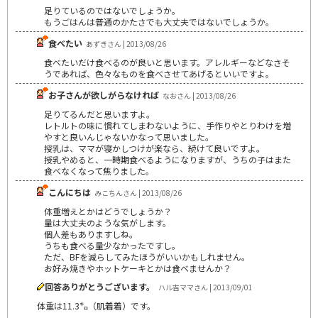
足りているのではないでしょうか。
もうごはんは普通のかたさでも大丈夫ではないでしょうか。
食べたい
あずきさん | 2013/08/26
食べたいだけ食べるのが良いと思います。アレルギーなどなさそ
うであれば、色々なものを食べさせてあげるといいですよ。
お子さんが欲しがらなければ
なおさん | 2013/08/26
足りてるんだと思いますよ。
レトルトの味に慣れてしまわないように、手作りやとりわけを増
やすと良いんじゃないかなって思いました。
授乳は、ママが寝かしつけが楽なら、続けて良いですよ。
授乳やめると、一時期食べるようになりますが、うちの子はまた
食べなくなって焦りました。
こんにちは
みこちんさん | 2013/08/26
体重増えとかはどうでしょうか？
量は大丈夫のような気がします。
個人差もありますしね。
うちも食べる量少なかったですし。
ただ、BFを減らしてみたほうがいいかもしれません。
お好み焼きやホットケーキとかは食べませんか？
回答ありがとうございます。
ハル吉ママさん | 2013/09/01
体重は11.3㌔（肌着着）です。