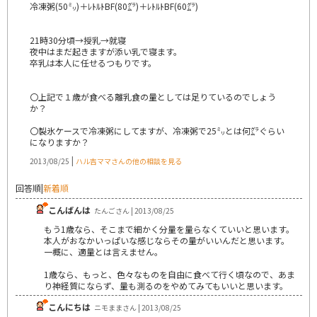
冷凍粥(50㍉)＋ﾚﾄﾙﾄBF(80㌘)＋ﾚﾄﾙﾄBF(60㌘)
21時30分頃→授乳→就寝
夜中はまだ起きますが添い乳で寝ます。
卒乳は本人に任せるつもりです。
〇上記で１歳が食べる離乳食の量としては足りているのでしょう
か？
〇製氷ケースで冷凍粥にしてますが、冷凍粥で25㍉とは何㌘ぐらい
になりますか？
|
2013/08/25
ハル吉ママさんの他の相談を見る
回答順
|
新着順
こんばんは
たんごさん | 2013/08/25
もう1歳なら、そこまで細かく分量を量らなくていいと思います。
本人がおなかいっぱいな感じならその量がいいんだと思います。
一概に、適量とは言えません。
1歳なら、もっと、色々なものを自由に食べて行く頃なので、あま
り神経質にならず、量も測るのをやめてみてもいいと思います。
こんにちは
ニモままさん | 2013/08/25