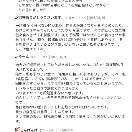
レトルトBFは固さの調節できませんから
そのせいで固形物が苦手になってる可能性はないのかな？
とか思いましたが…
回答ありがとうございます。
ハル吉ママさん | 2013/08/26
一時期 全く食べない時があり、作るのが嫌になり…ＢＦに頼ったり、
あげるのを休んでみたりしてたので 今更ですが、味付け無しで野菜等
色々食べさせてる状態です。 肉も手料理ではササミしか食べさせた事
ありません。 時々、晩御飯だけは取り分けもする時はあります。 Ｂ
Ｆを食べさせていると好き嫌いが少ないと聞いた事があります、、、
そこは色々ですね、、
うーん
ひぃコロさん | 2013/08/26
過去の相談拝見させていただきましたが、かれこれ3ヶ月ほぼBFの生
活されてるようで…
確かに私も下の子少食で一時期BFに頼った事はありますが、それでも
1食程度、こんなに長期間BFのみにしたことはありません…
固形をえずくから、ますますBF頼りになっているんだと思いますが、
レトルトだと固さの調節できませんから
いつまでたっても段階進まないと思います。
めんどくさくても、そろそろ自分で離乳食作るくせをつけた方がいい
ですよ。
毎日煮物や味噌汁作ってそれを取り分ければいいだけです。
自分の食生活の見直しにもなります。
スレ主様の場合、離乳食の量より内容に気をつけた方がいいと思いま
す。
こんばんは
まりぃさん | 2013/08/26