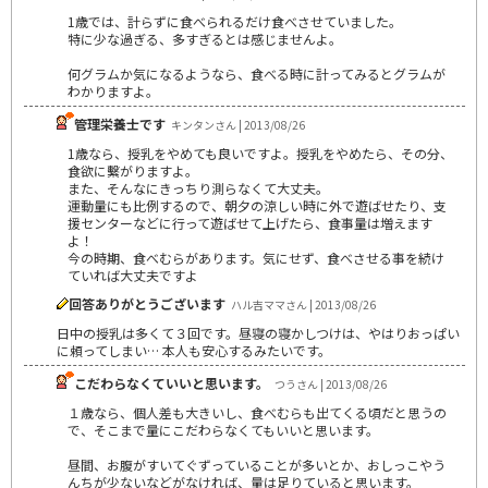
1歳では、計らずに食べられるだけ食べさせていました。
特に少な過ぎる、多すぎるとは感じませんよ。
何グラムか気になるようなら、食べる時に計ってみるとグラムが
わかりますよ。
管理栄養士です
キンタンさん | 2013/08/26
1歳なら、授乳をやめても良いですよ。授乳をやめたら、その分、
食欲に繫がりますよ。
また、そんなにきっちり測らなくて大丈夫。
運動量にも比例するので、朝夕の涼しい時に外で遊ばせたり、支
援センターなどに行って遊ばせて上げたら、食事量は増えます
よ！
今の時期、食べむらがあります。気にせず、食べさせる事を続け
ていれば大丈夫ですよ
回答ありがとうございます
ハル吉ママさん | 2013/08/26
日中の授乳は多くて３回です。昼寝の寝かしつけは、やはりおっぱい
に頼ってしまい… 本人も安心するみたいです。
こだわらなくていいと思います。
つうさん | 2013/08/26
１歳なら、個人差も大きいし、食べむらも出てくる頃だと思うの
で、そこまで量にこだわらなくてもいいと思います。
昼間、お腹がすいてぐずっていることが多いとか、おしっこやう
んちが少ないなどがなければ、量は足りていると思います。