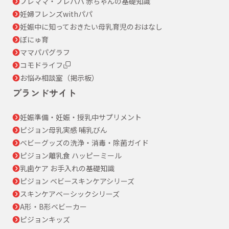
プレママ・プレパパ 赤ちゃんの基礎知識
妊婦フレンズwithパパ
妊娠中に知っておきたい母乳育児のおはなし
ぼにゅ育
ママパパグラフ
コモドライフ
お悩み相談室（掲示板）
ブランドサイト
妊娠準備・妊娠・授乳中サプリメント
ピジョン母乳実感 哺乳びん
ベビーグッズの洗浄・消毒・除菌ガイド
ピジョン離乳食 ハッピーミール
乳歯ケア お手入れの基礎知識
ピジョン ベビースキンケアシリーズ
スキンケアベーシックシリーズ
A形・B形ベビーカー
ピジョンキッズ