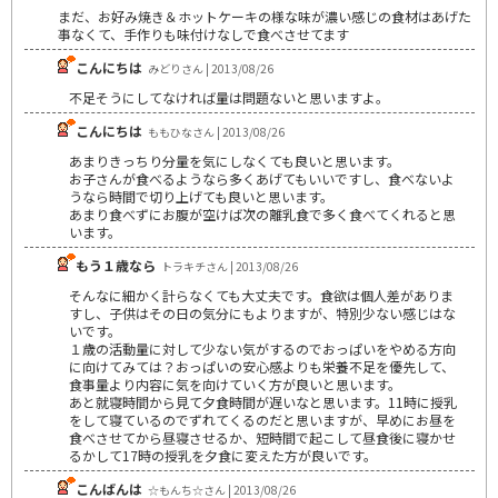
まだ、お好み焼き＆ホットケーキの様な味が濃い感じの食材はあげた
事なくて、手作りも味付けなしで食べさせてます
こんにちは
みどりさん | 2013/08/26
不足そうにしてなければ量は問題ないと思いますよ。
こんにちは
ももひなさん | 2013/08/26
あまりきっちり分量を気にしなくても良いと思います。
お子さんが食べるようなら多くあげてもいいですし、食べないよ
うなら時間で切り上げても良いと思います。
あまり食べずにお腹が空けば次の離乳食で多く食べてくれると思
います。
もう１歳なら
トラキチさん | 2013/08/26
そんなに細かく計らなくても大丈夫です。食欲は個人差がありま
すし、子供はその日の気分にもよりますが、特別少ない感じはな
いです。
１歳の活動量に対して少ない気がするのでおっぱいをやめる方向
に向けてみては？おっぱいの安心感よりも栄養不足を優先して、
食事量より内容に気を向けていく方が良いと思います。
あと就寝時間から見て夕食時間が遅いなと思います。11時に授乳
をして寝ているのでずれてくるのだと思いますが、早めにお昼を
食べさせてから昼寝させるか、短時間で起こして昼食後に寝かせ
るかして17時の授乳を夕食に変えた方が良いです。
こんばんは
☆もんち☆さん | 2013/08/26