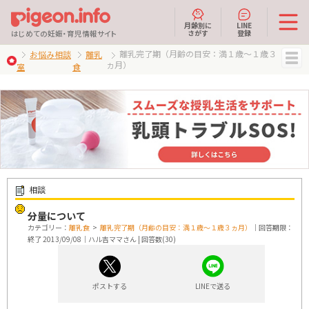
月齢別に
LINE
さがす
登録
はじめての妊娠・育児情報サイト
離乳完了期（月齢の目安：満１歳～１歳３
お悩み相談
離乳
ヵ月）
室
食
MENU
相談
分量について
カテゴリー：
離乳食
>
離乳完了期（月齢の目安：満１歳～１歳３ヵ月）
｜回答期限：
終了 2013/09/08｜ハル吉ママさん | 回答数(30)
ポストする
LINEで送る