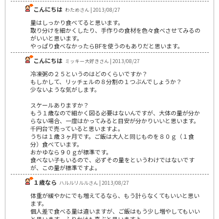
こんにちは
わためさん | 2013/08/27
量はしっかり食べてると思います。
取り分けを細かくしたり、手作りの食材を色々食べさせてみるの
がいいと思います。
やっぱり食べなかったらBFを使うのもありだと思います。
こんにちは
ミッキー大好きさん | 2013/08/27
冷凍粥の２５というのはどのくらいですか？
もしかして、リッチェルの８分割の１つぶんでしょうか？
少ないような気がします。
スケールありますか？
もう１歳なので細かく図る必要はないんですが、大体の量が分か
らない場合、一度はかってみると目安が分かりいいと思います。
千円台で売っていると思いますよ。
うちは１歳３ヶ月です。ご飯は大人と同じものを８０ｇ（１食
分）食べています。
おかゆなら９０ｇが標準です。
食べない子もいるので、必ずその量をというわけではないです
が、この量が標準ですよ。
１歳なら
ハルルリルルさん | 2013/08/27
体重が緩やかにでも増えてるなら、もう計らなくてもいいと思い
ます。
個人差で食べる量は違いますが、ご飯はもう少し増やしてもいい
と思います。ふりかけも喜ぶと思いますよ。