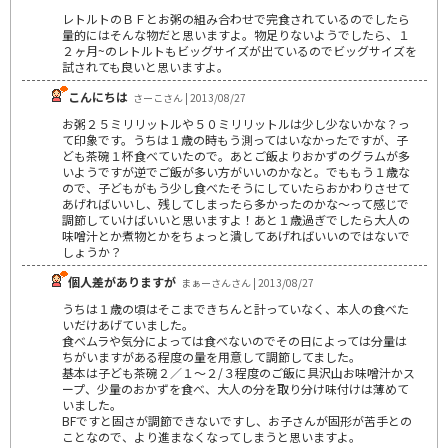
レトルトのＢＦとお粥の組み合わせで完食されているのでしたら
量的にはそんな物だと思いますよ。物足りないようでしたら、１
２ヶ月~のレトルトもビッグサイズが出ているのでビッグサイズを
試されても良いと思いますよ。
こんにちは
さーこさん | 2013/08/27
お粥２５ミリリットルや５０ミリリットルは少し少ないかな？っ
て印象です。うちは１歳の時もう測ってはいなかったですが、子
ども茶碗１杯食べていたので。あとご飯よりおかずのグラムが多
いようですが逆でご飯が多い方がいいのかなと。でももう１歳な
ので、子どもがもう少し食べたそうにしていたらおかわりさせて
あげればいいし、残してしまったら多かったのかな～って感じで
調節していけばいいと思いますよ！あと１歳過ぎでしたら大人の
味噌汁とか煮物とかをちょっと潰してあげればいいのではないで
しょうか？
個人差がありますが
まぁーさんさん | 2013/08/27
うちは１歳の頃はそこまできちんと計っていなく、本人の食べた
いだけあげていました。
食べムラや気分によっては食べないのでその日によっては分量は
ちがいますがある程度の量を用意して調節してました。
基本は子ども茶碗２／１～２/３程度のご飯に具沢山お味噌汁かス
ープ、少量のおかずを食べ、大人の分を取り分け味付けは薄めて
いました。
BFですと固さが調節できないですし、お子さんが固形が苦手との
ことなので、より進まなくなってしまうと思いますよ。