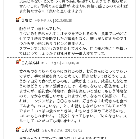
玩具じゃない”と分かって貰う為にも投げてしまう間は､触らせま
せんでした｡ 母親である主様が､あまりに負担に感じるのであれば
まだ持たせなくて良いと思いますよ☆
うちは
トラキチさん | 2013/08/28
触らせていませんでした。
手づかみも赤ちゃん向けオヤツを持たせるのみ、食事では殆どさ
せずで１歳まで介助でしたが偏食もなく、箸も早々使えたので手
づかみ良い説はあまりピンと来ません。
スプーンではないものを持たせておくか、口に運ぶ際に手を繋い
ではどうでしょうか？離乳食期が一番大変ですよね。
こんばんは
キューブさん | 2013/08/28
食べものをぐちゃぐちゃにされるのは、お母さんにとってつらい
ですが、手の感覚を育てると考えて、開きなおってはどうでしょ
うか？自分で食べたがるのも、自我が出てきた、成長したなと思
うのはどうですか？銀兎さんには、参考にならない回答かもしれ
ませんが、離乳食の時期は、食事を楽しいと感じてもらう時期な
ので、なかなか難しいかもしれませんが、なるべく笑顔で、「こ
れは、ニンジンだよ。〇〇ちゃんは、好きかな？お母さんも食べ
てみよう。おいしいな。」と、お話ししながらやってみてはどう
ですか？いっぱい食べたときは、おもいきりほめてあげるのも、
いいかもしれません。（長文になってしまい、ごめんなさい。ス
ルーしていただいても構いません。）
こんばんは
☆もんち☆さん | 2013/08/28
赤ちゃんなんて言っても聞かないしそんなものですよ。