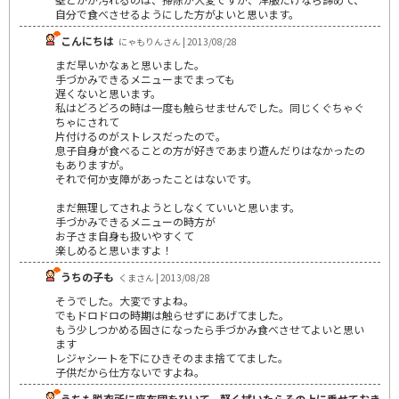
自分で食べさせるようにした方がよいと思います。
こんにちは
にゃもりんさん | 2013/08/28
まだ早いかなぁと思いました。
手づかみできるメニューまでまっても
遅くないと思います。
私はどろどろの時は一度も触らせませんでした。同じくぐちゃぐ
ちゃにされて
片付けるのがストレスだったので。
息子自身が食べることの方が好きであまり遊んだりはなかったの
もありますが。
それで何か支障があったことはないです。
まだ無理してされようとしなくていいと思います。
手づかみできるメニューの時方が
お子さま自身も扱いやすくて
楽しめると思いますよ！
うちの子も
くまさん | 2013/08/28
そうでした。大変ですよね。
でもドロドロの時期は触らせずにあげてました。
もう少しつかめる固さになったら手づかみ食べさせてよいと思い
ます
レジャシートを下にひきそのまま捨ててました。
子供だから仕方ないですよね。
うちも脱衣所に座布団をひいて、軽く拭いたらその上に乗せておき