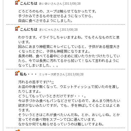
こんにちは
あいあいさんさん | 2013/08/28
どろどろのもの、スープは触らせてなかったです。
手づかみできるものを出せるようになってから、
自由に食べさせるようにしました。
こんにちは
まいにゃんさん | 2013/08/28
わかります。イライラしちゃいますよね。でもそんなものだと思
います。
因みにあまり神経質にキレイにしていると、子供がある程度大き
くなったときに、子供も神経質になりますよ。
長男の時、食べてる最中に小まめに拭いたりかたづけたりしてい
たら、今では長男に汚れてるから拭いて！なんて言われるように
なってしまいました、、。
私も・・・
ミッキー大好きさん | 2013/08/28
汚れるの苦手です(^^;;
お皿の中身が無くなって、ウエットティッシュで拭いたのを渡し
たりしますよ。
どうしてもっていうときだけですが・・・。
今は手づかみ食べもパンなどさせているので、あんまり持ちたい
欲求がないみたいですが。でも、手を伸ばしてくることはよくあ
ります。
そういうときはこれが食べたいんだね。とか、おいしいね。とか
言ってその食べ物をスプーンで口に運んでいます。
なかなか何でも触らせるっていうのは難しいですよね。