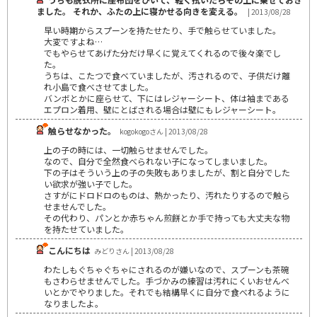
ました。 それか、ふたの上に寝かせる向きを変える。
| 2013/08/28
早い時期からスプーンを持たせたり、手で触らせていました。
大変ですよね…
でもやらせてあげた分だけ早くに覚えてくれるので後々楽でし
た。
うちは、こたつで食べていましたが、汚されるので、子供だけ離
れ小島で食べさせてました。
バンボとかに座らせて、下にはレジャーシート、体は袖まである
エプロン着用、壁にとばされる場合は壁にもレジャーシート。
触らせなかった。
kogokogoさん | 2013/08/28
上の子の時には、一切触らせませんでした。
なので、自分で全然食べられない子になってしまいました。
下の子はそういう上の子の失敗もありましたが、割と自分でした
い欲求が強い子でした。
さすがにドロドロのものは、熱かったり、汚れたりするので触ら
せませんでした。
その代わり、パンとか赤ちゃん煎餅とか手で持っても大丈夫な物
を持たせていました。
こんにちは
みどりさん | 2013/08/28
わたしもぐちゃぐちゃにされるのが嫌いなので、スプーンも茶碗
もさわらせませんでした。手づかみの練習は汚れにくいおせんべ
いとかでやりました。それでも結構早くに自分で食べれるように
なりましたよ。