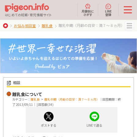
月齢別に
LINE
さがす
登録
はじめての妊娠・育児情報サイト
離乳中期（月齢の目安：満７～８ヵ月）
お悩み相談室
離乳食
MENU
相談
離乳食について
カテゴリー：
離乳食
>
離乳中期（月齢の目安：満７～８ヵ月）
｜回答期限：終
了 2013/09/11｜ | 回答数(34)
ポストする
LINEで送る