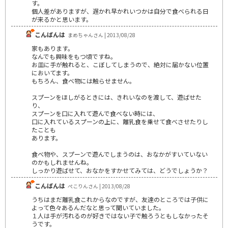
す。
個人差がありますが、遅かれ早かれいつかは自分で食べられる日
が来るかと思います。
こんばんは
まめちゃんさん | 2013/08/28
家もあります。
なんでも興味をもつ頃ですね。
お皿に手が触れると、こぼしてしまうので、絶対に届かない位置
においてます。
もちろん、食べ物には触らせません。
スプーンをほしがるときには、きれいなのを渡して、遊ばせた
り、
スプーンを口に入れて遊んで食べない時には、
口に入れているスプーンの上に、離乳食を乗せて食べさせたりし
たことも
あります。
食べ物や、スプーンで遊んでしまうのは、おなかがすいていない
のかもしれませんね。
しっかり遊ばせて、おなかをすかせてみては、どうでしょうか？
こんばんは
ぺこりんさん | 2013/08/28
うちはまだ離乳食これからなのですが、友達のところでは子供に
よって色々あるんだなと思って聞いていました。
１人は手が汚れるのが好きではない子で触ろうともしなかったそ
うです。