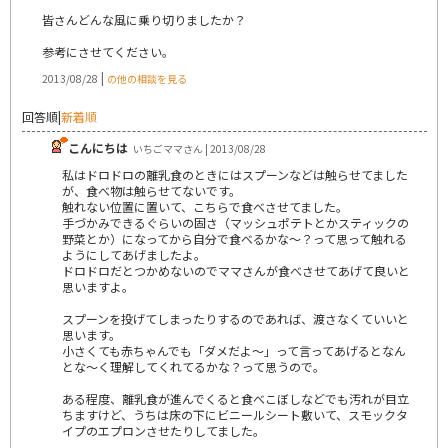
皆さんどんな風に乗り切りましたか？
参考にさせてください。
|
2013/08/28
の他の相談を見る
回答順
|
新着順
こんにちは
いちごママさん | 2013/08/28
私はドロドロの離乳食のときにはスプーンなどは触らせてました
が、食べ物は触らせてないです。
触れない位置に置いて、こちらで食べさせてました。
手づかみできるぐらいの固さ（マッシュポテトとかスティックの
野菜とか）になってから自分で食べるかな～？って思って触れる
ようにしてあげましたよ。
ドロドロだとつかめないのでママさんが食べさせてあげて良いと
思いますよ。
スプーンを投げてしまったりするのであれば、渡さなくていいと
思います。
小さくても赤ちゃんでも「ダメだよ～」って言ってあげるとなん
とな～く理解してくれてるかな？って思うので。
ある程度、離乳食が進んでくると食べこぼしなどでも汚れが目立
ちますけど、うちは床の下にビニールシート敷いて、スモックタ
イプのエプロンさせたりしてました。