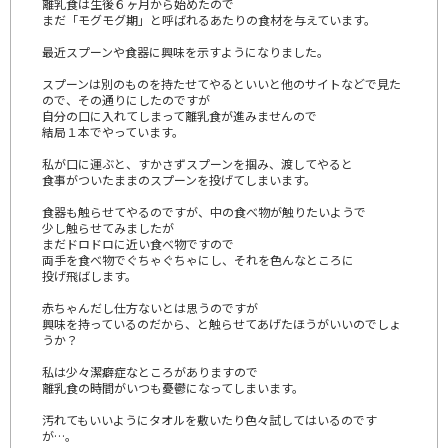
離乳食は生後６ヶ月から始めたので
まだ「モグモグ期」と呼ばれるあたりの食材を与えています。
最近スプーンや食器に興味を示すようになりました。
スプーンは別のものを持たせてやるといいと他のサイトなどで見た
ので、その通りにしたのですが
自分の口に入れてしまって離乳食が進みませんので
結局１本でやっています。
私が口に運ぶと、すかさずスプーンを掴み、渡してやると
食事がついたままのスプーンを投げてしまいます。
食器も触らせてやるのですが、中の食べ物が触りたいようで
少し触らせてみましたが
まだドロドロに近い食べ物ですので
両手を食べ物でぐちゃぐちゃにし、それを色んなところに
投げ飛ばします。
赤ちゃんだし仕方ないとは思うのですが
興味を持っているのだから、と触らせてあげたほうがいいのでしょ
うか？
私は少々潔癖症なところがありますので
離乳食の時間がいつも憂鬱になってしまいます。
汚れてもいいようにタオルを敷いたり色々試してはいるのです
が…。