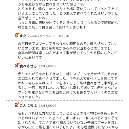
うちも遊びながら食べさせていた感じです。
とりあえず、濡らしたハンカチを横に置いておいてさっと手を拭
けるようにしていました。とりあえず食べてくれたらいいや！と
言う感じでしたね。
もっと食事に興味が出てくると食べるようにもなるので時期的な
物と割り切って付き合ってあげて下さいね！
まだ
ハルルリルルさん | 2013/08/28
まだ自分でスプーンで食べれない時期なので、触らせなくてもい
いと思います。他にも興味がある事は沢山あると思いますし。
食事の時間は楽しいんだよって事が感じてもらえる様にした方が
いいと思います。
食べさせる
| 2013/08/28
赤ちゃんが手を出してきたら一緒にスプーンを持たせて、そのま
ま口に入れて食べさせてました。手を添えて食べさせる感じです
かね？赤ちゃんはスプーンを持てるし、私は食べさせる事が出来
るし、一石二鳥でした。お皿は少し離して置いて、赤ちゃんがス
プーンを離さなければお皿を近付けてお粥をすくい、そのまま食
べさせました。
こんにちは
| 2013/08/28
私も、汚れは仕方ないとして、どろどろの食べ物に手を突っ込ま
れるのはちょっと…と思ってしまいます。 口に入れるときに手を
出されたら、すかさず食べ物のついていない予備スプーンを渡し
ながら口にご飯を運んでいましたよ。 ある程度固形になってから