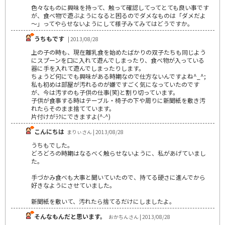
色々なものに興味を持って、触って確認してってとても良い事です
が、食べ物で遊ぶようになると困るのでダメなものは「ダメだよ
～」ってやらせないようにして様子みてみてはどうですか。
うちもです
| 2013/08/28
上の子の時も、現在離乳食を始めたばかりの双子たちも同じよう
にスプーンを口に入れて遊んでしまったり、食べ物が入っている
器に手を入れて遊んでしまったりします。
ちょうど何にでも興味がある時期なので仕方ないんですよね^_^;
私も初めは部屋が汚れるのが嫌ですごく気になっていたのです
が、今は汚すのも子供の仕事(笑)と割り切っています。
子供が食事する時はテーブル・椅子の下や周りに新聞紙を敷き汚
れたらそのまま捨てています。
片付けがﾗｸにできますよ(^-^)
こんにちは
まりぃさん | 2013/08/28
うちもでした。
どろどろの時期はなるべく触らせないように、私があげていまし
た。
手づかみ食べも大事と聞いていたので、持てる硬さに進んでから
好きなようにさせていました。
新聞紙を敷いて、汚れたら捨てるだけにしましたよ。
そんなもんだと思います。
おかちんさん | 2013/08/28