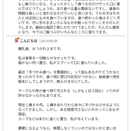
もし触りたいなら、ちょっとかくして食べる分だけサッと口に運
んではどうでしょうか。まだ食べる量も関係ないですし、食事の
時間は楽しいと思わせるだけでいいと思います。うちの子は今大
人とほぼ同じものを食べていますが、食べ終わった後はすごく汚
いです。汚い手のままいろんなものを触ったりだっこをせがんだ
りします。最初は毎回丁寧にかたづけてましたが、だんだん面倒
になり、今ではご飯つぶがいろんなところに落ちてます。
こんにちは
| 2013/08/28
離乳食、おつかれさまです。
私は食事を一切触らせなかったです。
届かない所へ置き、私がスプーンで口に運んでいました。
最近「手づかみ食べ」を積極的に。って話もあるのでどうかなと
思ったのですが、食べ物と遊びの区別がつかない、結局食べ物を
粗末にしてしまうので、触らせませんでした。
テーブルや床が食べ物で汚される（しかも１日３回も）ってのが
許せなかったのもあります。
現在１歳８か月。１歳半あたりから徐々に手づかみさせるように
なってきました。しかし、ある程度汚さないとわかっているもの
限定。
スープなどは未だに遠くに置き、私が与えています。
憂鬱になるようなら、無理しなくていいのではないかと思いま