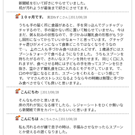
新聞紙を引いて好きにやらせていました。
机が汚れようが最後まで好きにさせてます。
１０ヶ月です。
黒豆ねずこさん | 2013/08/28
うちも手の届く所に食器があると、手を突っ込んでグッチャグッ
チャするので、手の届かない所に置いて触らせていません。 今は
まだ、粥＆刻みの状態なので、手づかみは離乳食の形態がもう少
し固形になってからでいいかなぁ～？と思っています。 グチャグ
チャ遊びがメインになって食事どころではなくなりそうなの
で…。 上の二人も手づかみ食べはほとんどせず、１歳過ぎにはス
プーン＆フォークで食べるようになりました。 うちもスプーンを
持ちたがるので、きれいなスプーンを持たせます。 同じく口に入
れますが、食べさせる時には子どもの手を持ってスプーンを引き
抜き、空かさず離乳食を口に入れるとモグモグしています。 で、
口の中が空になるとまた、スプーンをくわえる…という感じで
す。 ママさんのストレスになるようなら今の時期は無理に手づか
み食べさせなくても良いと思いますよ。
こんにちわ
| 2013/08/28
そんなものかと思います。
床の汚れが気になる様でしたら、レジャーシートをひくか無いな
ら新聞紙で床をカバーしたらいいと思いますよ。
こんにちは
みこちんさん | 2013/08/28
私も汚れるのが嫌で息子の時は、手掴みさせなかったらスプーン
とか使えるの遅くなりました。