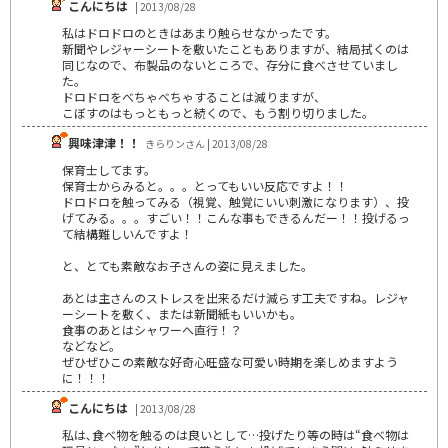
こんにちは
| 2013/08/28
私はドロドロのときはあまり触らせなかったです。
新聞やレジャーシートを敷いたこともありますが、結局拭くのは
同じなので、布製品のないところで、存分に食べさせていまし
た。
ドロドロをべちゃべちゃすることは減りますが、
こぼすのはもっともっと続くので、もう割り切りました。
興味津津！！
きらりンさん | 2013/08/28
保育士してます。
保育士からみると。。。とってもいい反応ですよ！！
ドロドロを触ってみる（視覚、触覚にいい刺激になります）、投
げてみる。。。すごい！！こんな事もできるんだー！！投げるっ
て結構難しいんですよ！
と、とても素敵なお子さんの姿に見えました。
あとは主さんのストレスを出来るだけ減らす工夫ですね。レジャ
ーシートを敷く、または新聞紙もいいかも。
食事のあとはシャワーへ直行！？
などなど。
ぜひぜひこの素敵な好奇心旺盛な可愛い時期を楽しめますよう
に！！！
こんにちは
| 2013/08/28
私は､食べ物を触るのは良いとして…投げたり等の時は“食べ物は