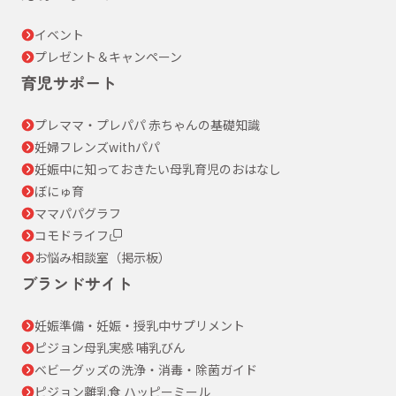
イベント
プレゼント＆キャンペーン
育児サポート
プレママ・プレパパ 赤ちゃんの基礎知識
妊婦フレンズwithパパ
妊娠中に知っておきたい母乳育児のおはなし
ぼにゅ育
ママパパグラフ
コモドライフ
お悩み相談室（掲示板）
ブランドサイト
妊娠準備・妊娠・授乳中サプリメント
ピジョン母乳実感 哺乳びん
ベビーグッズの洗浄・消毒・除菌ガイド
ピジョン離乳食 ハッピーミール