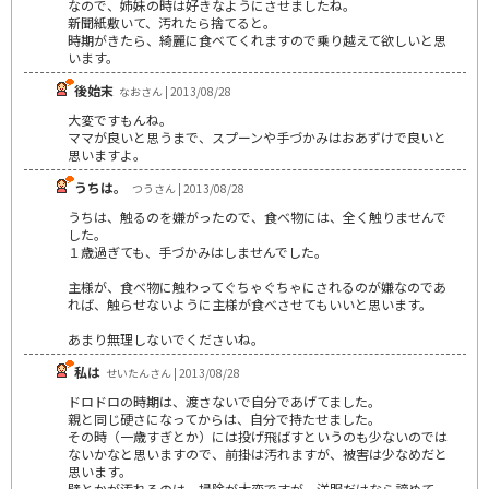
なので、姉妹の時は好きなようにさせましたね。
新聞紙敷いて、汚れたら捨てると。
時期がきたら、綺麗に食べてくれますので乗り越えて欲しいと思
います。
後始末
なおさん | 2013/08/28
大変ですもんね。
ママが良いと思うまで、スプーンや手づかみはおあずけで良いと
思いますよ。
うちは。
つうさん | 2013/08/28
うちは、触るのを嫌がったので、食べ物には、全く触りませんで
した。
１歳過ぎても、手づかみはしませんでした。
主様が、食べ物に触わってぐちゃぐちゃにされるのが嫌なのであ
れば、触らせないように主様が食べさせてもいいと思います。
あまり無理しないでくださいね。
私は
せいたんさん | 2013/08/28
ドロドロの時期は、渡さないで自分であげてました。
親と同じ硬さになってからは、自分で持たせました。
その時（一歳すぎとか）には投げ飛ばすというのも少ないのでは
ないかなと思いますので、前掛は汚れますが、被害は少なめだと
思います。
壁とかが汚れるのは、掃除が大変ですが、洋服だけなら諦めて、