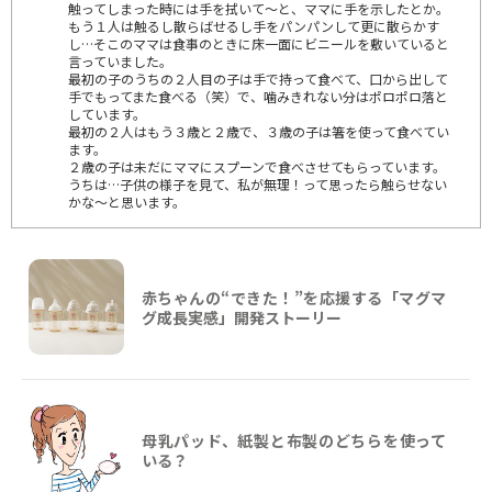
触ってしまった時には手を拭いて～と、ママに手を示したとか。
もう１人は触るし散らばせるし手をパンパンして更に散らかす
し…そこのママは食事のときに床一面にビニールを敷いていると
言っていました。
最初の子のうちの２人目の子は手で持って食べて、口から出して
手でもってまた食べる（笑）で、噛みきれない分はポロポロ落と
しています。
最初の２人はもう３歳と２歳で、３歳の子は箸を使って食べてい
ます。
２歳の子は未だにママにスプーンで食べさせてもらっています。
うちは…子供の様子を見て、私が無理！って思ったら触らせない
かな～と思います。
赤ちゃんの“できた！”を応援する「マグマ
グ成長実感」開発ストーリー
母乳パッド、紙製と布製のどちらを使って
いる？