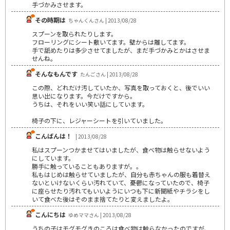
手づかみさせます。
その時期は
ちゃんくんさん | 2013/08/28
スプーンを取られたりします。
フローリングにシート敷いてます。壁からは離してます。
手で舐めたりは多少させてましたが、まだ手づかみとかはさせま
せんね。
そんなもんです
たんごさん | 2013/08/28
この際、どれだけ汚していたか、写真を取っておくと、後でいい
思い出になります。今だけですから。
うちは、それをいい笑い話にしています。
椅子の下に、レジャーシートを引いていました。
こんばんは！
| 2013/08/28
私はスプーンつかませてはいましたが、食べ物は触らせないよう
にしています。
勝手に触っていることもありますが。。
私もはじめは触らせていましたが、自分も赤ちゃんの服も着替え
ないといけないくらい汚れていて、憂鬱になっていたので、椅子
に座らせたり汚れてもいいようにいつも下に新聞紙やチラシをし
いて食べた後はそのまま捨てたりと変えましたよ。
こんにちは
ゆめママさん | 2013/08/28
うちの子はモグモグきのころは食べ物は触らなかったのですが、