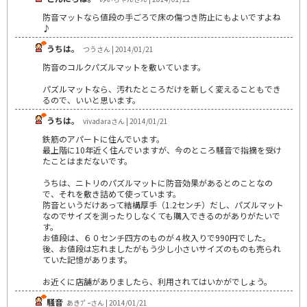
防音マットなら値段の手ごろで床の傷つき防止にもよいですよね
♪
うちは。
つうさん | 2014/01/21
防音のコルクパズルマットを敷いています。
パズルマットなら、汚れたところだけを新しく変えることもでき
るので、いいと思います。
うちは。
vivadaraさん | 2014/01/21
鉄筋のアパートに住んでいます。
最上階に10年近く住んでいますが、今のところ騒音で指摘を受け
たことはまだないです。
うちは、ニトリのパズルマットに防音効果があるとのことなの
で、それを敷き詰めて使っています。
防音というだけあって結構厚手（1.2センチ）だし、パズルマット
なのでサイズを測ったりしなくても購入できるのがありがたいで
す。
お値段は、６０センチ四方のものが４枚入りで990円でした。
後、お値段は忘れましたがもう少し小さいサイズのものも売られ
ていた記憶があります。
お近くに店舗がありましたら、利用されてはいかがでしょう。
騒音
あきﾌﾟｰさん | 2014/01/21