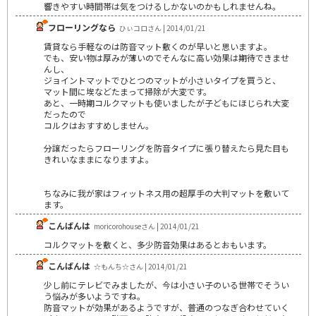
響きやすい時間帯は気をつけるしかないのかもしれませんね。
フローリングなら
ひぃコロさん | 2014/01/21
賃貸なら手軽なのは防音マット敷くのが早いと思いますよ。
でも、安い物は厚みが薄いのでそんなに高い効果は期待できませ
んし、
ジョイントマットでひとつのマットが小さいタイプを買うと、
マット間に埃などたまって掃除が大変です。
あと、一時期コルクマットも使いましたが子どもにほじられ大変
だったので
コルクはおすすめしません。
分譲だったらフローリングを防音タイプに張り替えたら見た目も
きれいなままになりますよ。
ちなみに我が家はフィットネス用の超厚手の大判マットを敷いて
ます。
こんばんは
moricorohouseさん | 2014/01/21
コルクマットを敷くと、多少防音効果はあるとおもいます。
こんばんは
☆もんち☆さん | 2014/01/21
少し前にテレビでみましたが、今は小さい子のいる世帯でそうい
う悩みが多いようですね。
防音マットが効果があるようですが、普通のつなぎ合わせていく