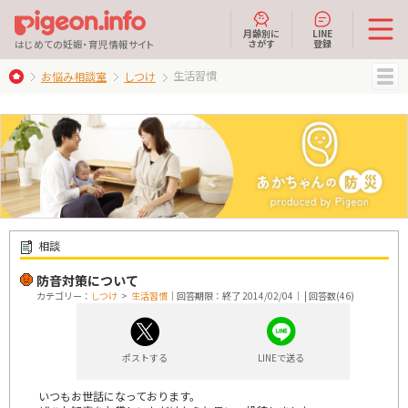
月齢別に
LINE
さがす
登録
はじめての妊娠・育児情報サイト
生活習慣
お悩み相談室
しつけ
MENU
相談
防音対策について
カテゴリー：
しつけ
>
生活習慣
｜回答期限：終了 2014/02/04｜ | 回答数(46)
ポストする
LINEで送る
いつもお世話になっております。