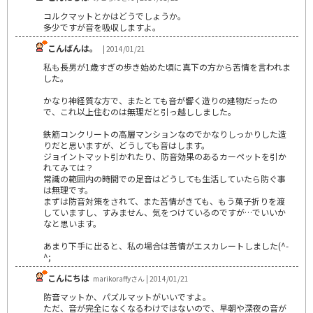
コルクマットとかはどうでしょうか。
多少ですが音を吸収しますよ。
こんばんは。
| 2014/01/21
私も長男が1歳すぎの歩き始めた頃に真下の方から苦情を言われま
した。
かなり神経質な方で、またとても音が響く造りの建物だったの
で、これ以上住むのは無理だと引っ越ししました。
鉄筋コンクリートの高層マンションなのでかなりしっかりした造
りだと思いますが、どうしても音はします。
ジョイントマット引かれたり、防音効果のあるカーペットを引か
れてみては？
常識の範囲内の時間での足音はどうしても生活していたら防ぐ事
は無理です。
まずは防音対策をされて、また苦情がきても、もう菓子折りを渡
していますし、すみません、気をつけているのですが…でいいか
なと思います。
あまり下手に出ると、私の場合は苦情がエスカレートしました(^-
^;
こんにちは
marikoraffyさん | 2014/01/21
防音マットか、パズルマットがいいですよ。
ただ、音が完全になくなるわけではないので、早朝や深夜の音が