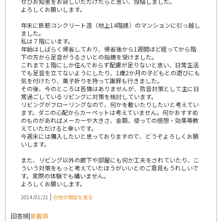
ぜひお知恵をお貸しいただけたらと思い、投稿しました。
よろしくお願いします。
年末に鉄筋コンクリート造（地上14階建）のマンションに引っ越し
ました。
私は７階にいます。
年始はしばらく帰省しており、帰省後から1週間ほど経ってから階
下の方から足音がうるさいとの指摘を受けました。
これまで１階にしか住んでおらず配慮が足りないと思い、日常生活
でも足音を立てないようにしたり、1歳2か月の子どもとの遊びにも
気を付けたり、菓子折りを持って謝罪も行きました。
その後、今のところは苦情はありませんが、防音対策として主に日
常過ごしているリビングに対策を検討しています。
リビングがフローリングなので、何かを敷いたりしたいと考えてい
ます。ダニの心配からカーペットは考えていません。何かおすすめ
のものがあればメーカーや大きさ、金額、使っての感想・効果等教
えていただけると幸いです。
今週末には購入したいと思っておりますので、どうぞよろしくお願
いします。
また、リビング以外の廊下や部屋にも何か工夫をされていたり、こ
ういう対策をもっと考えていたほうがいいとのご意見もうれしいで
す。実際の体験でも構いません。
よろしくお願いします。
|
2014/01/21
の他の相談を見る
回答順
|
新着順