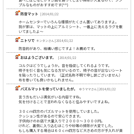
プルなものがおすすめです(^^)
防音マット
| 2014/01/22
ホームセンターでいろんな種類がたくさん置いてありますよ。
我が家は、マットの上にアルミシート、一番上に洗えるラグを敷
いてましたよ〜
ニトリで
キンタンさん | 2014/01/22
防音的があり、結構い感じですよ！お薦めです。
おはようございます。
| 2014/01/22
コルクはどうでしょうか。音を吸収してくれるようです。
椅子を引く音も気になる方がいるので、椅子の音が出ないシート
を貼ったりしています。（正式名称不明で申し訳ございません）
布を巻いても良いかもしれません。
パズルマットを使っていましたが。
ゆうママさん | 2014/01/22
言う方もだいぶ勇気がいる内容ですね。
気を付けることで言われなくなると住みやすいですよね。
３０ｃｍ四方のパズルマットを使用していました。
クッション性があるので安心できます。
子供向けのお店で大量入りで２０００～３０００円。
けれど、裏側に入り込むほこりや砂等の掃除が大変でした。
もしも購入する場合は６０ｃｍ四方など大きめの方が手入れが楽