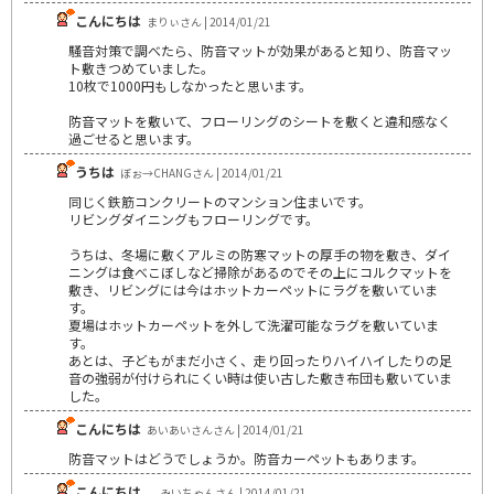
こんにちは
まりぃさん | 2014/01/21
騒音対策で調べたら、防音マットが効果があると知り、防音マッ
ト敷きつめていました。
10枚で1000円もしなかったと思います。
防音マットを敷いて、フローリングのシートを敷くと違和感なく
過ごせると思います。
うちは
ぼぉ→CHANGさん | 2014/01/21
同じく鉄筋コンクリートのマンション住まいです。
リビングダイニングもフローリングです。
うちは、冬場に敷くアルミの防寒マットの厚手の物を敷き、ダイ
ニングは食べこぼしなど掃除があるのでその上にコルクマットを
敷き、リビングには今はホットカーペットにラグを敷いていま
す。
夏場はホットカーペットを外して洗濯可能なラグを敷いていま
す。
あとは、子どもがまだ小さく、走り回ったりハイハイしたりの足
音の強弱が付けられにくい時は使い古した敷き布団も敷いていま
した。
こんにちは
あいあいさんさん | 2014/01/21
防音マットはどうでしょうか。防音カーペットもあります。
こんにちは。
みいちゃんさん | 2014/01/21