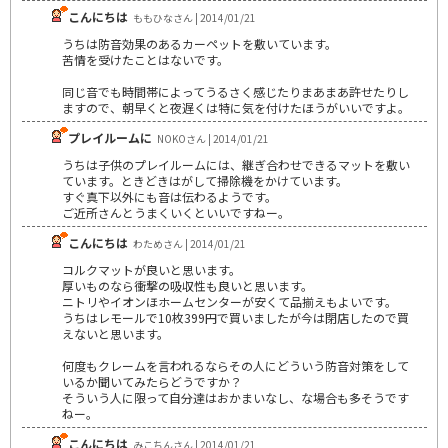
こんにちは
ももひなさん | 2014/01/21
うちは防音効果のあるカーペットを敷いています。
苦情を受けたことはないです。
同じ音でも時間帯によってうるさく感じたりまあまあ許せたりし
ますので、朝早くと夜遅くは特に気を付けたほうがいいですよ。
プレイルームに
NOKOさん | 2014/01/21
うちは子供のプレイルームには、継ぎ合わせできるマットを敷い
ています。ときどきはがして掃除機をかけています。
すぐ真下以外にも音は伝わるようです。
ご近所さんとうまくいくといいですねー。
こんにちは
わためさん | 2014/01/21
コルクマットが良いと思います。
厚いものなら衝撃の吸収性も良いと思います。
ニトリやイオンほホームセンターが安くて品揃えもよいです。
うちはレモールで10枚399円で買いましたが今は閉店したので買
えないと思います。
何度もクレームを言われるならその人にどういう防音対策をして
いるか聞いてみたらどうですか？
そういう人に限って自分達はおかまいなし、な場合も多そうです
ねー。
こんにちは
みこちんさん | 2014/01/21