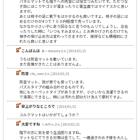
パネルマットでも階下への防音には役立つみたいです。ただつな
ぎ目にほこりやゴミが溜まったりと衛生面ではマイナスかと思い
ますが。
あとは椅子の足に靴下をはかせるのも良いですよ。椅子の足には
めるだけのが4つで７００円程度で売っています。
なかなか小さい子に走り回るなと言うのもムリでしょうし、出会
ったりした時に「いつもすみません」とお声かけされるだけでも
相手の受け止め方は変わってきますので、挨拶なども積極的にさ
れたら良いと思います
こんばんは
あーみmamaさん | 2014/01/21
うちは防音マットを敷いています。
まだ苦情がきたことはありませんよ。
防音
cho_romiさん | 2014/01/21
防音マット、我が家でも使っています。
パズルタイプの組み合わせるものです。
他にもカーペットタイプがありますが、小さいから洗濯できるの
で清潔にできるし、時には汚れた部分だけ洗えて便利ですよ。
安上がりなところで
| 2014/01/21
コルクマットはいかがでしょうか？
大変ですね
くみやんさん | 2014/01/21
階下の方に気を使う生活困りますね。
マットなどでできる対策は全てして、一歳過ぎのお子様を大人し