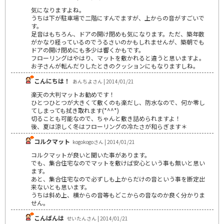
気になりますよね。
うちは下が駐車場で二階にすんでますが、上からの音がすごいで
す。
足音はもちろん、ドアの開け閉めも気になります。ただ、築年数
がかなり経っているのでうるさいのかもしれませんが、築朝でも
ドアの開け閉めにも多少は響くかもです。
フローリングはやはり、マットを敷かれると違うと思いますよ。
お子さんが転んだりしたときのクッションにもなりますしね。
こんにちは！
あんちよさん | 2014/01/21
楽天の大判マットお勧めです！
ひとつひとつが大きくて敷くのも楽だし、防水なので、何か零し
てしまっても拭き取れます(*^^*)
切ることも可能なので、ちゃんと敷き詰められますよ！
後、夏は涼しく冬はフローリングの冷たさが和らぎます＊
コルクマット
kogokogoさん | 2014/01/21
コルクマットが良いと聞いた事があります。
でも、集合住宅なのでマットを敷けば安心という事も無いと思い
ます。
あと、集合住宅なので必ずしも上からだけの音という事を断定出
来ないとも思います。
うちは斜め上、横からの音等もどこからの音なのか良く分かりま
せん。
こんばんは
せいたんさん | 2014/01/21