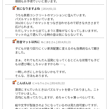
値段もお手頃でいいと思います。
気になりますよね
| 2014/01/21
うちも鉄筋コンクリートのマンションに住んでいます。
パズルマットを引いています。
30x30くらい？のマットをつなぎ合わせるので好きな大きさまで
広げられます。
ただしマットから出てしまうと意味がなくなってしまいますが。
マットの上で遊んでいる時の音は気にならないです。
防音マット以外に
ねこまむさん | 2014/01/21
子どもが走り回りにくい家具配置に変えるのも効果的なんて聞き
ました。
まぁ、それでもだんだん活発になってくるとどんな状態でも子ど
もは遊び場にしちゃいますからね……。
一時しのぎにしかならないかもですが。
そんな、方法もあります。
こんばんは
にゃもりんさん | 2014/01/22
賃貸にすんでいたときはパズルマットを使っておりました。ニト
リでかいました。
百均にも売ってたりしますが、めちゃくちゃ薄っぺらいです。
絵や文字が型抜きのようになっているのは見た目可愛いですが、
食べこぼしなどがすき間を通ってしまい掃除が大変なので、シン