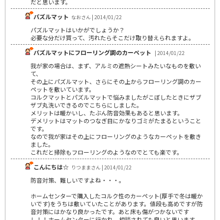
だと思います。
パズルマット
なおさん | 2014/01/22
パズルマットはいかがでしょうか？
必要な分だけ買って、汚れたらそこだけ取り替えられますよ。
パズルマットにフローリング調のカーペット
| 2014/01/22
我が家の場合は、まず、アルミの遮熱シートみたいなものを敷い
て、
その上にパズルマット、さらにその上からフローリング調のカー
ペットを敷いています。
コルクマットとパズルマットで悩みましたがこぼしたときにザブ
ザブ丸洗いできるのでこちらにしました。
メリットは暖かいし、たぶん防音効果もあると思います。
デメリットはマットのつなぎ目にかなりゴミがたまるということ
です。
なので我が家はその上にフローリングのようなカーペットを敷き
ました。
これだと掃除もフローリングのようなのでとても楽です。
こんにちは☆
りつままさん | 2014/01/22
防音対策、難しいですよね・・・。
ホームセンターで購入したコルク性のカーペット(厚手で冬は暖か
いです)をうちは敷いていたことがあります。値段も高めですが防
音対策にはかなり良かったです。あと床も傷がつかないです
し！！ホームセンターに行かれ、相談されても良いと思います