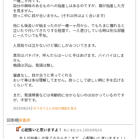
一歳二ヶ月です。
自分の興味のあるものへの指差しはあるのですが、親が指差した方
を見ません。
抱っこ中に目が合いません。(それ以外はよく合います)
他にも後追いが始まったのが一歳一ヶ月から、でもたまに離れると
泣いたり付いてきたりする程度で、一人遊びしている時は別な部屋
に一人でいても平気。
人見知りは泣かないけど親にしがみついてきます。
真似はパチパチ、呼んだらはーいと手はあげます。バイバイはしま
せん
喃語は沢山、発語は無し
偏食なし、目が合うと笑ってくれる
おいで等は多分理解してません。抱っこして欲しい時に手を広げる
くらいです。
まだ、発達障害などは年齢的に分からないのは分かっているのです
が、不安です。
|
2019/06/16
ゆうゆうさんの他の相談を見る
回答順
|
新着順
心配無いと思いますよ！
ねこまむさん | 2019/06/16
本人が指差し出来てるならそこまで、心配無いと思いますよ！し