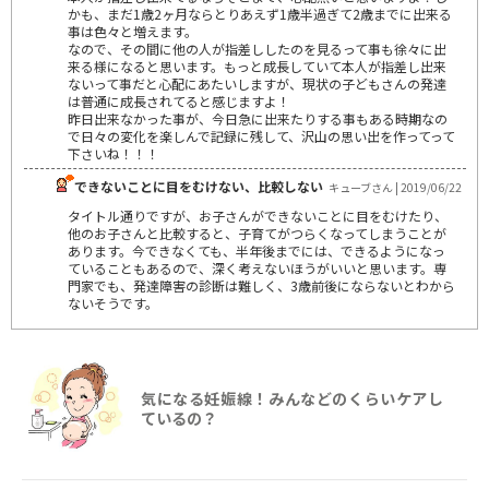
かも、まだ1歳2ヶ月ならとりあえず1歳半過ぎて2歳までに出来る
事は色々と増えます。
なので、その間に他の人が指差ししたのを見るって事も徐々に出
来る様になると思います。もっと成長していて本人が指差し出来
ないって事だと心配にあたいしますが、現状の子どもさんの発達
は普通に成長されてると感じますよ！
昨日出来なかった事が、今日急に出来たりする事もある時期なの
で日々の変化を楽しんで記録に残して、沢山の思い出を作ってって
下さいね！！！
できないことに目をむけない、比較しない
キューブさん | 2019/06/22
タイトル通りですが、お子さんができないことに目をむけたり、
他のお子さんと比較すると、子育てがつらくなってしまうことが
あります。今できなくても、半年後までには、できるようになっ
ていることもあるので、深く考えないほうがいいと思います。専
門家でも、発達障害の診断は難しく、3歳前後にならないとわから
ないそうです。
気になる妊娠線！みんなどのくらいケアし
ているの？