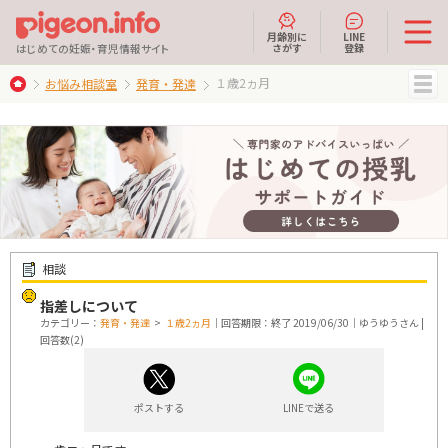
月齢別に
LINE
さがす
登録
はじめての妊娠・育児情報サイト
１歳2ヵ月
お悩み相談室
発育・発達
MENU
相談
指差しについて
カテゴリー：
発育・発達
>
１歳2ヵ月
｜回答期限：終了 2019/06/30｜ゆうゆうさん |
回答数(2)
ポストする
LINEで送る