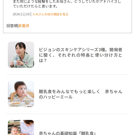
また同じような経験をしたお母さん、どうしていたかアドバイスし
ていただけたらと思います。
|
2024/12/26
えみさんの他の相談を見る
回答順
|
新着順
ピジョンのスキンケアシリーズ3種。開発者
に聞く、それぞれの特長と使い分け方と
は？
離乳食をみんなでもっと楽しく 赤ちゃん
のハッピーミール
赤ちゃんの基礎知識「離乳食」