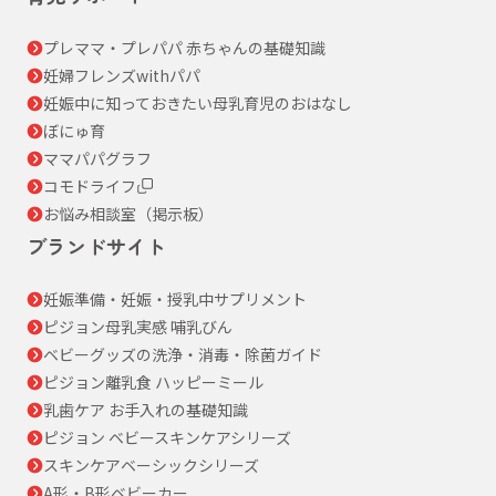
プレママ・プレパパ 赤ちゃんの基礎知識
妊婦フレンズwithパパ
妊娠中に知っておきたい母乳育児のおはなし
ぼにゅ育
ママパパグラフ
コモドライフ
お悩み相談室（掲示板）
ブランドサイト
妊娠準備・妊娠・授乳中サプリメント
ピジョン母乳実感 哺乳びん
ベビーグッズの洗浄・消毒・除菌ガイド
ピジョン離乳食 ハッピーミール
乳歯ケア お手入れの基礎知識
ピジョン ベビースキンケアシリーズ
スキンケアベーシックシリーズ
A形・B形ベビーカー