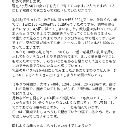
初めて質問します。
現在2ヶ月24日の女の子を完ミで育てています。2人目ですが、1人
目と全然違くて気になって相談させていただきます。
3,045gで生まれて、数日前に測った時6,330gでした。先週くらいま
では、1日に150〜180mlで5,6回飲んでいたのですが、突然夜寝る
ようになり、4,5回に減ってしまいました。飲む量は変わっておらず
本人も足りているようで180飲みきっても泣くこともありません。
体重だけで見るとそれまでのストック分があるので増えてはいるの
ですが、突然回数が減ってしまいトータル量も180×4だと600台に
なってしまいます。
ミルクも180飲み切る時と、150くらいで舌で哺乳瓶の乳首を押し
出してもういらない！とやる時があります。ミルク量を増やすこと
も考えたのですが、いらないこともあるし足りなくて泣くこともな
いので今の量で良いのかなぁと感じています。
乳首のサイズもSからMにしてみましたがあまり変わりません汗 む
しろMにするとたくさん出てきてしまうため溺れがちです。
ミルクの時間は、大体 7〜8時、12時、16時、20〜21時です。夜は
これが最後で、起きていても欲しがらず、22時頃には就寝して朝ま
で起きません。
月齢などから見るとまだ6回ほど授乳があっても良いですし、トータ
ルから見ると2回分くらい足りないような感じです。でも夜起こし
てまであげる必要があるのか、、、、とも悩んでいます。
日中はご機嫌でおしゃべりして起きていたり寝ているため、そこま
で欲しがってはなさそうです。
同じような赤ちゃんいらっしゃいますでしょうか？