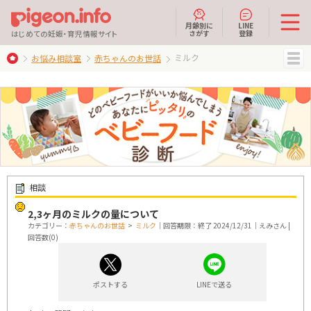
月齢別に
LINE
さがす
登録
はじめての妊娠・育児情報サイト
ミルク
お悩み相談室
赤ちゃんのお世話
MENU
相談
2,3ヶ月のミルクの量について
カテゴリー：
赤ちゃんのお世話
>
ミルク
｜回答期限：終了 2024/12/31｜えみさん |
回答数(0)
ポストする
LINEで送る