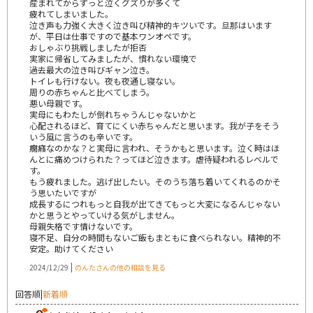
産まれてからずっと泣くグズりが多くて
疲れてしまいました。
泣き声も力強く大きく泣き叫び精神的キツいです。旦那はいます
が、平日は仕事ですので基本ワンオペです。
おしゃぶり挑戦しましたが拒否
実家に帰省してみましたが、慣れない環境で
過去最大の泣き叫びギャン泣き。
トイレも行けない。夜も夜通し寝ない。
周りの赤ちゃんと比べてしまう。
悪い母親です。
実母にもわたしが倒れちゃうんじゃないかと
心配されるほど、育てにくい赤ちゃんだと思います。我が子をそう
いう風に言うのも辛いです。
癇癪なのかな？と実母に言われ、そうかもと思います。泣く時はほ
んとに痛めつけられた？ってほど泣きます。虐待疑われるレベルで
す。
もう疲れました。逃げ出したい。そのうち落ち着いてくれるのかそ
う思いたいですが
成長するにつれもっと自我が出てきてもっと大変になるんじゃない
かと思うとやっていける気がしません。
母親失格です情けないです。
寝不足、自分の時間もないご飯もまともに食べられない。精神的不
安定。助けてください
|
2024/12/29
のんたさんの他の相談を見る
回答順
|
新着順