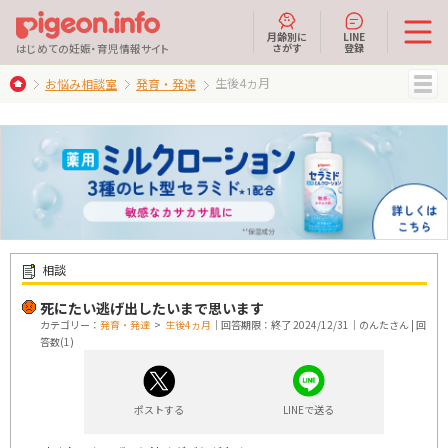
月齢別に
LINE
さがす
登録
はじめての妊娠・育児情報サイト
生後4ヵ月
お悩み相談室
発育・発達
MENU
相談
死にたい逃げ出したいまで思います
カテゴリー：
発育・発達
>
生後4ヵ月
｜回答期限：終了 2024/12/31｜のんたさん | 回
答数(1)
ポストする
LINEで送る