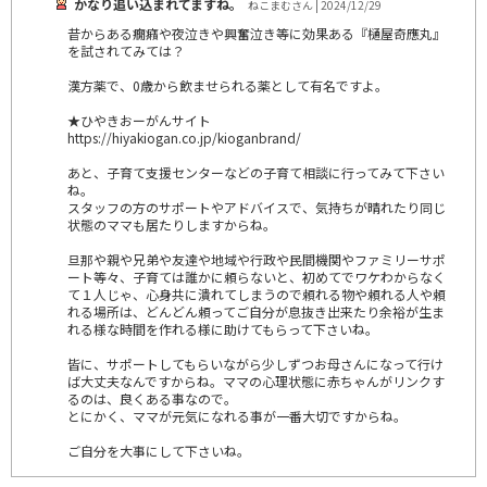
かなり追い込まれてますね。
ねこまむさん | 2024/12/29
昔からある癇癪や夜泣きや興奮泣き等に効果ある『樋屋奇應丸』
を試されてみては？
漢方薬で、0歳から飲ませられる薬として有名ですよ。
★ひやきおーがんサイト
https://hiyakiogan.co.jp/kioganbrand/
あと、子育て支援センターなどの子育て相談に行ってみて下さい
ね。
スタッフの方のサポートやアドバイスで、気持ちが晴れたり同じ
状態のママも居たりしますからね。
旦那や親や兄弟や友達や地域や行政や民間機関やファミリーサポ
ート等々、子育ては誰かに頼らないと、初めてでワケわからなく
て１人じゃ、心身共に潰れてしまうので頼れる物や頼れる人や頼
れる場所は、どんどん頼ってご自分が息抜き出来たり余裕が生ま
れる様な時間を作れる様に助けてもらって下さいね。
皆に、サポートしてもらいながら少しずつお母さんになって行け
ば大丈夫なんですからね。ママの心理状態に赤ちゃんがリンクす
るのは、良くある事なので。
とにかく、ママが元気になれる事が一番大切ですからね。
ご自分を大事にして下さいね。