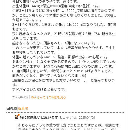
今日で生後4ヶ月の男の子です。完ミです。
出生体重は3448gで現在6500g程度(自宅の体重計)です。
生後3ヶ月ちょうどに測った時は、6200gで順調に増えてたのです
が、ここ1ヶ月くらいで体重があまり増えなくなりました。300gし
か増えてない。。。
3ヶ月半ぐらいで、1日ミルク4回、1回200mlになりました。4時間
おきです。
夜に起きなくなったので、21時ごろ就寝の朝7-8時ごろに起きる生
活をしています。
起きなくなった分、回数もへり、4回になっています。
このペースが安定していて、本人も機嫌が悪かったりせず、日中も
お昼寝をしてくれています。
体重の増え方が少ないので、発達に影響が出ないか心配です。
ミルクは残すことなく全て飲み切るので、もう少し増やしてもいい
かなと思いますが、起きてる時間内に5回あげるのが厳しいです。
(一度5回試しましたが、3時間ちょっととかであげようとすると、
飲みがよくなく、途中でいらないとなりました)
1回量を220mlとかに増やした方がいいのか、、、と悩んでおりま
す。
アドバイスいただけると幸いです。
|
2025/04/09
あんさんの他の相談を見る
回答順
|
新着順
特に問題無いと思います
ねこまむさん | 2025/04/09
赤ちゃんによって体重の増え方はまちまちですからね。順調に体
重増えてきたと思ったら横ばいになって、しばらくしたら一気に