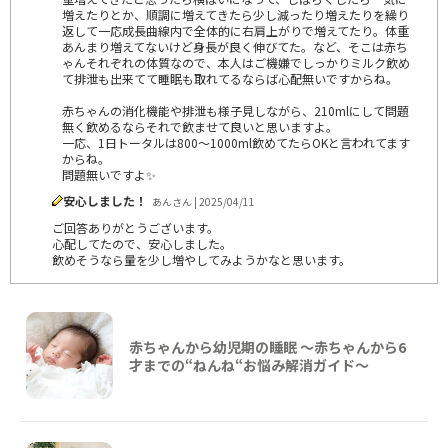
増えたりとか、順調に増えてきたら少し減ったり増えたりを繰り
返して一応成長曲線内で全体的に右肩上がりで増えてたり。体重
あんまり増えてないけど身長が良く伸びてた。など、そこは赤ち
ゃんそれぞれの体質なので、本人はご機嫌でしっかりミルク飲め
て排泄も出来てて睡眠も取れてるならば心配無いですからね。
赤ちゃんの消化機能や排泄も様子見しながら、210mlにして問題
無く飲めるならそれで飲ませて良いと思いますよ。
一応、1日トータルは800～1000ml飲めてたらOKと言われてます
からね。
問題無いですよ✨
安心しました！
あんさん | 2025/04/11
ご回答ありがとうございます。
心配してたので、安心しました。
飲めそうなら量を少し増やしてみようかなと思います。
赤ちゃんから幼児期の睡眠 ～赤ちゃんから6
才までの“ねんね“お悩み解消ガイド〜