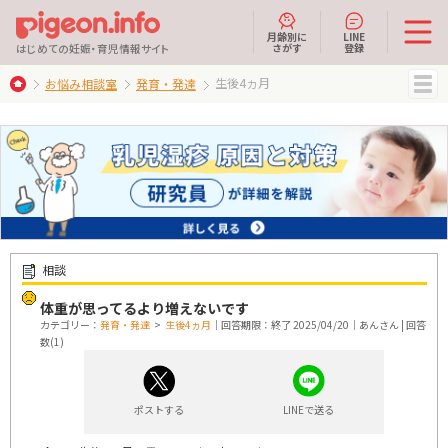
月齢別に
LINE
さがす
登録
はじめての妊娠・育児情報サイト
生後4ヵ月
お悩み相談室
発育・発達
MENU
相談
体重が思ってるより増えないです
カテゴリー：
発育・発達
>
生後4ヵ月
｜回答期限：終了 2025/04/20｜あんさん | 回答
数(1)
ポストする
LINEで送る