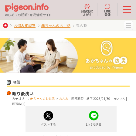
月齢別に
LINE
さがす
登録
はじめての妊娠・育児情報サイト
ねんね
お悩み相談室
赤ちゃんのお世話
MENU
相談
眠り後浅い
カテゴリー：
赤ちゃんのお世話
>
ねんね
｜回答期限：終了 2025/04/30｜まいさん |
回答数(1)
ポストする
LINEで送る