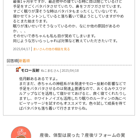
最後1ヶ月半ですが、最近夜中の寝ている時に目は閉じているけど
手足をすごくバタバタさせていたり、鼻をフガフガさせています。
すごく眠りが深そうな時はバタバタもまったくしていないです。
寝かせてトントンしていると落ち着いて寝ようとしていますがやめ
るとまた始まります。
眠りが浅いせいでそうなっているのか、なにか他の原因があるの
か、、、
そのせいで赤ちゃんも私も目が覚めてしまいます。
同じような方いらっしゃれば対策など教えていただきたいです。
|
2025/04/17
まいさんの他の相談を見る
回答順
|
新着順
モロー反射
ねこまむさん | 2025/04/18
低月齢あるあるですよ。
まだまだ、赤ちゃんの神経系が未発達やモロー反射の影響などで
手足をバタバタさせるのは発達上普通なので、おくるみやスワド
ルアップなどを活用して寝かせてあげると、良く寝てくれたりし
ますし、ホワイトノイズも活用したり眠りのルーティンの為にベ
ビーマッサージを試すのもオススメです。色々試して成長を待て
ばバタバタも落ち着いて行きますからね。
産後、体型は戻った？産後リフォームの実