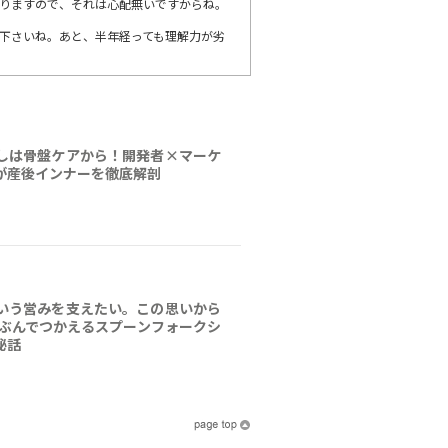
りますので、それは心配無いですからね。
下さいね。あと、半年経っても理解力が劣
しは骨盤ケアから！開発者×マーケ
が産後インナーを徹底解剖
いう営みを支えたい。この思いから
じぶんでつかえるスプーンフォークシ
秘話