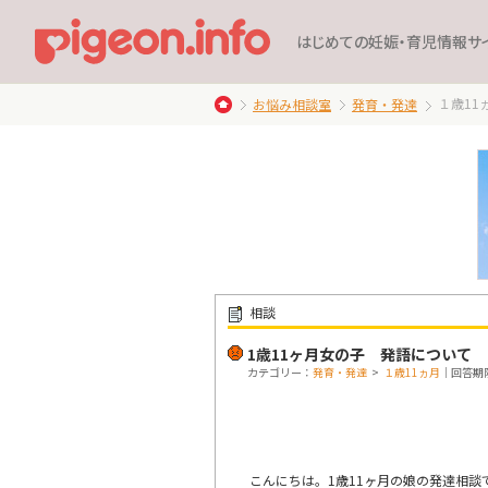
はじめての妊娠・育児情報サ
１歳11
お悩み相談室
発育・発達
相談
1歳11ヶ月女の子 発語について
カテゴリー：
発育・発達
>
１歳11ヵ月
｜回答期限
こんにちは。1歳11ヶ月の娘の発達相談