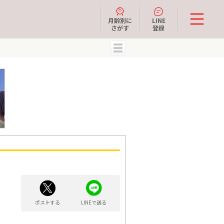
月齢別に
LINE
さがす
登録
MENU
ポストする
LINEで送る