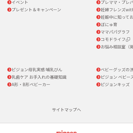
イベント
プレママ・プレパ
プレゼント＆キャンペーン
妊婦フレンズwit
妊娠中に知って
ぼにゅ育
ママパパグラフ
コモドライフ
お悩み相談室（
ピジョン母乳実感 哺乳びん
ベビーグッズの
乳歯ケア お手入れの基礎知識
ピジョン ベビー
A形・B形ベビーカー
ピジョンキッズ
サイトマップへ