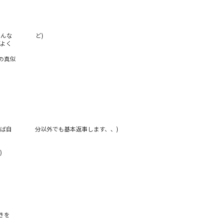
爺さんな ど)
がよく
の真似
あれば自 分以外でも基本返事します、、)
)
きを