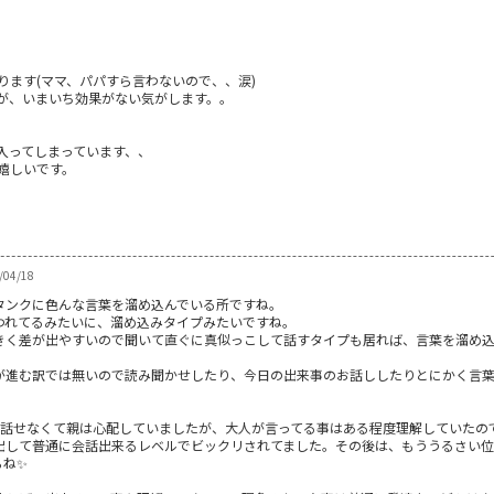
ります(ママ、パパすら言わないので、、涙)
が、いまいち効果がない気がします。。
入ってしまっています、、
嬉しいです。
04/18
タンクに色んな言葉を溜め込んでいる所ですね。
われてるみたいに、溜め込みタイプみたいですね。
きく差が出やすいので聞いて直ぐに真似っこして話すタイプも居れば、言葉を溜め込
。
が進む訳では無いので読み聞かせしたり、今日の出来事のお話ししたりとにかく言
然話せなくて親は心配していましたが、大人が言ってる事はある程度理解していたの
出して普通に会話出来るレベルでビックリされてました。その後は、もううるさい位
らね✨