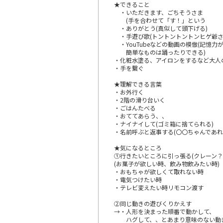
★できること
・いただきます、ごちそうさま
(手を合わせて「す！」という
・ありがとう(真似して頭下げる)
・手遊び歌(トントントントンヒゲ
・YouTubeなどの動画の模倣(記憶力
簡単なものは踊ったりできる)
・化粧水塗る、アイロンをするなど大人
・手を繋ぐ
★理解できる言葉
・お外行く
・2階の滑り台いく
・ごはんたべる
・おててあらう、、
・ナイナイして(ゴミ箱に捨てられる)
・名前呼ぶと返事する(〇〇ちゃんで
★気になるところ
①行きたいところに引っ張る(クレーン？
(お菓子が欲しい時、飲み物飲みたい時)
・おもちゃが欲しくて取れない時
・電気つけたい時
・テレビ変えたい時リモコン渡す
②同じ動きの遊びくりかえす
→・人形を決まった順番で動かして、
ハグして、、とあまり意味のない動