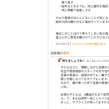
繰り返す
・絵本などをみても、同じ箇所を毎回
同じ順番で指差しする
やはり発語がほとんどないことが気にな
絵本の読み聞かせなど毎日やっています
毎日このことばかり考えてしまい気が滅
皆さんのご意見を聞かせていただけると
|
2025/04/18
もちもちさんの他の相談を見る
回答順
|
新着順
待ちましょうね！
ねこまむさん | 2025/
子どもなりに、理解しながら言葉の
先生や発達相談のスタッフの方が言
言葉の発達は、成長の中でも一番大
既に文章になってるタイプもいます
なので、親が焦った所で言葉の発達
いね。
友達の子どもは、4歳過ぎるまで全
た。で、ある日突然一気にしゃべり
きっと、サプライズが待ってますか