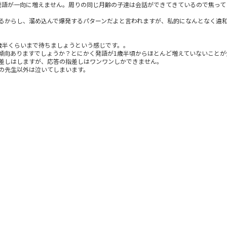
発語が一向に増えません。周りの同じ月齢の子達は会話ができてきているので焦って
るからし、溜め込んで爆発するパターンだよと言われますが、私的になんとなく違
歳半くらいまで待ちましょうという感じです。。
傾向ありますでしょうか？とにかく発語が1歳半頃からほとんど増えていないことが
差しはしますが、応答の指差しはワンワンしかできません。
の先生以外は泣いてしまいます。