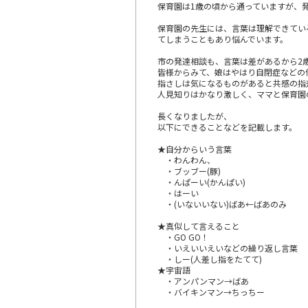
保育園は1歳の頃から通っていますが、
保育園の先生には、言葉は理解できてい
てしまうこともあり悩んでいます。
市の発達相談も、言葉は差があるから2
皆様からみて、娘はやはり自閉症などの
指さしは気になるものがあると共感の指
人見知りはかなり激しく、ママと保育園
長くなりましたが、
以下にできることなどを記載します。
★自分からいう言葉
・わんわん、
・ブッブー(豚)
・んぱーい(かんぱい)
・はーい
・(いないいない)ばあ←ばあのみ
★真似して言えること
・GO GO！
・いえいいえいなどの繰り返し言葉
・しー(人差し指をたてて)
★宇宙語
・アンパンマン→ばあ
・バイキンマン→ちっちー