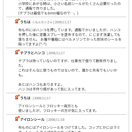
小学校にあがる時は、小さい名前シールがたくさん必要だったの
で、通販で作りました。
(テプラは最低でも6mm幅なので…。)
うちは
☆もんち☆さん | 2008/11/17
布ものにはハンコを押しています。通販でかいましたが、ハンコ
を押した後に定着スプレーを塗布するので、にじまず洗濯しても
落ちません。 お箸や箸箱にはベルメゾンでかった耐水のシールを
貼ってますよ(^-^)
テプラとハンコ
| 2008/11/17
テプラは持っていないのですが、仕事先で借りて数枚作りまし
た。
これはそんなに使うものではないので、誰かと共有でもいいか
も。
あとはハンコもありますよ。
ハンコは手作り感があって気に入ってます。
うちは
| 2008/11/17
アイロンシールとフロッキー両方とも
使いましたが、フロッキーの方が気に入ってます。
アイロンシール
| 2008/11/18
布ものにはアイロンシールをつけてました。コップとかにはラミ
ネートシールタイプのをつかってました。