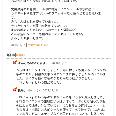
みなさんはどんな風にお名前をつけていますか。
文房具用のお名前シールや布物用アイロンシールや水に強い
ラミネートや立体プリントのフロッキーなど色々とあると思いま
す。
みなさんはどれを使っていますか。
それを使っている理由を教えてください。
またお薦めのお名前シールのサイトや雑誌など
どんな些細なことでも構わないので教えてください。
よろしくお願いします。
|
2008/11/16
の他の相談を見る
回答順
|
新着順
はんこもいいですよ。
| 2008/11/16
うちははんこタイプにしました。布に押しても消えないインクの
ものがあり、制服のズボンやハンカチに押しましたが消えていま
せん。サイズも様々なものがありかなり助かりました。
「ねいみ～」という商品でした。
私も。
ゆっこさん | 2008/11/16
「ねいみ～」というものですがはんこをセットで購入しました。
それをアイロン用の生地にいっぱい作って、切ったり貼ったりも
のによっては縫い付けています。またお弁当の道具とか・・・も
ろもろは（小物）お名前シールを使って、水で洗ってもはがれに
くいようにビニールテープなどで固定しなおしたり、お外で身に