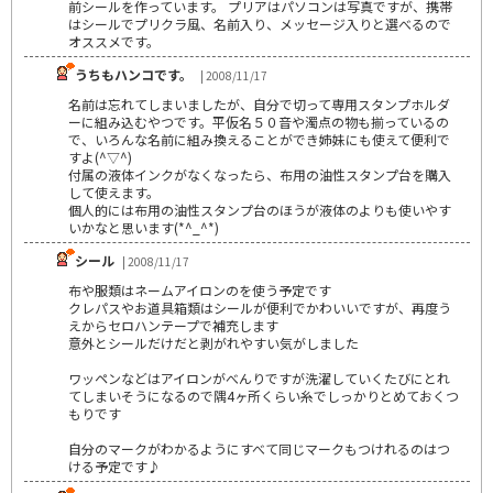
前シールを作っています。 プリアはパソコンは写真ですが、携帯
はシールでプリクラ風、名前入り、メッセージ入りと選べるので
オススメです。
うちもハンコです。
| 2008/11/17
名前は忘れてしまいましたが、自分で切って専用スタンプホルダ
ーに組み込むやつです。平仮名５０音や濁点の物も揃っているの
で、いろんな名前に組み換えることができ姉妹にも使えて便利で
すよ(^▽^)
付属の液体インクがなくなったら、布用の油性スタンプ台を購入
して使えます。
個人的には布用の油性スタンプ台のほうが液体のよりも使いやす
いかなと思います(*^_^*)
シール
| 2008/11/17
布や服類はネームアイロンのを使う予定です
クレパスやお道具箱類はシールが便利でかわいいですが、再度う
えからセロハンテープで補充します
意外とシールだけだと剥がれやすい気がしました
ワッペンなどはアイロンがべんりですが洗濯していくたびにとれ
てしまいそうになるので隅4ヶ所くらい糸でしっかりとめておくつ
もりです
自分のマークがわかるようにすべて同じマークもつけれるのはつ
ける予定です♪