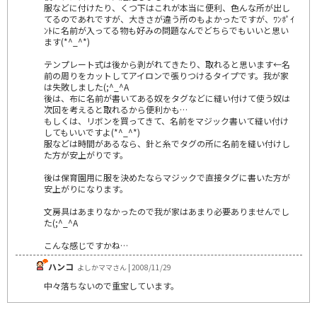
服などに付けたり、くつ下はこれが本当に便利、色んな所が出し
てるのであれですが、大きさが違う所のもよかったですが、ﾜﾝﾎﾟｲ
ﾝﾄに名前が入ってる物も好みの問題なんでどちらでもいいと思い
ます(*^_^*)
テンプレート式は後から剥がれてきたり、取れると思います←名
前の周りをカットしてアイロンで張りつけるタイプです。我が家
は失敗しました(;^_^A
後は、布に名前が書いてある奴をタグなどに縫い付けて使う奴は
次回を考えると取れるから便利かも…
もしくは、リボンを買ってきて、名前をマジック書いて縫い付け
してもいいですよ(*^_^*)
服などは時間があるなら、針と糸でタグの所に名前を縫い付けし
た方が安上がりです。
後は保育園用に服を決めたならマジックで直接タグに書いた方が
安上がりになります。
文房具はあまりなかったので我が家はあまり必要ありませんでし
た(;^_^A
こんな感じですかね…
ハンコ
よしかママさん | 2008/11/29
中々落ちないので重宝しています。