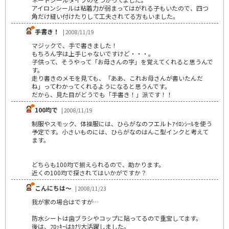
アイロンシールは粘着力が弱まってはがれる子もいたので、四つ
角だけ縫い付けたりして工夫されてる方もいました。
手書き！
| 2008/11/19
マジックで、手で書きました！
もちろん字は上手じゃないですけど・・・。
子供って、そうやって「お母さんの字」を覚えてくれると思うんで
す。
走り書きのメモを見ても、「ああ、これお母さんが書いたんだ
ね」ってわかってくれるようになると思うんです。
だから、見た目がどうでも「手書き！」派です！！
100均で
| 2008/11/19
制服やスモック、体操服には、ひらがなのフエルトｱｲﾛﾝｼｰﾙを使う
予定です。小さいものには、ひらがなのはんこ型インクと考えて
ます。
どちらも100均で揃えられるので、助かります。
近くの100均で探されてはいかがですか？
こんにちは～
| 2008/11/23
我が家の場合はですが…
防水シートは歯ブラシやコップに貼ってるので重宝してます。
後は、ﾌﾛｯｷｰはｶﾅﾘ大活躍しました。