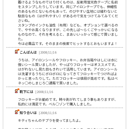
着けるようなものではり付くものは、反射用蛍光色テープに名前
をスタンプしたりしています。同じアイロンテープでも、伸縮性
のあるものとないものもあって、のびやすい生地には縫わないと
駄目なもの（はがれやすい）があるので気をつけてみてみてくだ
さいね。
スタンプのインクも油性（布用）なども、オプションで選べるの
で、ややお高くなりますが、この先しば～らくごやっかいになる
ものなので、それを考えると、まあいいっかって感じで買いまし
た。
今は必需品です。そのままの検索でヒットするとおもいますよ！
こんばんは
| 2008/11/16
うちは、アイロンシールやフロッキー、お弁当箱やはしには水に
強いシール買いましたが、やっぱりフロッキーはオススメです。
はがれないし見た目もきれいで活用しています。アイロンシール
は洗濯するうちにボロボロになってきてフロッキーでつければよ
かっと思ったりして。ただフロッキーは値段が高めです。私はベ
ネッ○のしまじろ○通販で買いました。
靴下には
| 2008/11/16
フロッキーがお勧めです。時々剥がれてしまう事もありますが、
私的には満足です。ベル○ゾンで購入しました。
知り合いは
| 2008/11/16
キティちゃんのテプラを使ってましたよ。