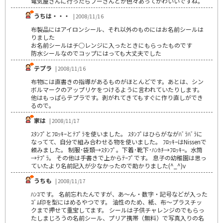
電気屋さんに行ったらプーさんとか色々あってかわいいですね。
うちは・・・
| 2008/11/16
布製品にはアイロンシール、それ以外のものにはお名前シールは
りました
お名前シールはチ○レンジに入ったときにもらったものです
防水シールなのでコップにはっても大丈夫でした
テプラ
| 2008/11/16
布物には直書きの指導があるものがほとんどです。あとは、シン
ボルマークのアップリケをつけるように言われていたりします。
他はもっぱらテプラです。剥がれてきてもすぐに作り直しができ
るので。
家は
| 2008/11/17
ｽﾀﾝﾌﾟとﾌﾛｯｷｰとﾃﾌﾟﾗを使いました。 ｽﾀﾝﾌﾟはひらがながﾊﾞﾗﾊﾞﾗに
なってて、自分で組み合わせる物を使いました。 ﾌﾛｯｷｰはNissenで
頼みました。 制服･袋類→ｽﾀﾝﾌﾟ。下着･靴下･ﾊﾝｶﾁ→ﾌﾛｯｷｰ。水筒
→ﾃﾌﾟﾗ。 その他は手書きで上からﾃｰﾌﾟです。 息子の幼稚園は思っ
ていたより名前記入が少なかったので助かりました(^_^)v
うちも
| 2008/11/17
ﾊﾝｺです。 名前忘れたんですが、あ～ん・数字・記号などが入った
ｺﾞﾑ印を型にはめるやつです。 油性のため、紙、布～プラスチッ
クまで押せて重宝してます。 シールは子供チャレンジのでもらっ
たしまじろうの名前シール、プリア携帯（無料）で写真入りの名