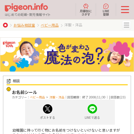
月齢別に
LINE
さがす
登録
はじめての妊娠・育児情報サイト
洋服・洋品
お悩み相談室
ベビー用品
MENU
相談
お名前シール
カテゴリー：
ベビー用品
>
洋服・洋品
｜回答期限：終了 2008/11/30｜ | 回答数(23)
ポストする
LINEで送る
幼稚園に持って行く物にお名前をつけないといけないと思いますが