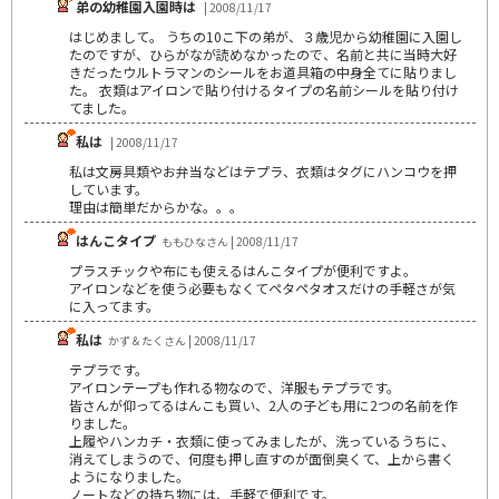
弟の幼稚園入園時は
| 2008/11/17
はじめまして。 うちの10こ下の弟が、３歳児から幼稚園に入園し
たのですが、ひらがなが読めなかったので、名前と共に当時大好
きだったウルトラマンのシールをお道具箱の中身全てに貼りまし
た。 衣類はアイロンで貼り付けるタイプの名前シールを貼り付け
てました。
私は
| 2008/11/17
私は文房具類やお弁当などはテプラ、衣類はタグにハンコウを押
しています。
理由は簡単だからかな。。。
はんこタイプ
ももひなさん | 2008/11/17
プラスチックや布にも使えるはんこタイプが便利ですよ。
アイロンなどを使う必要もなくてペタペタオスだけの手軽さが気
に入ってます。
私は
かず＆たくさん | 2008/11/17
テプラです。
アイロンテープも作れる物なので、洋服もテプラです。
皆さんが仰ってるはんこも買い、2人の子ども用に2つの名前を作
りました。
上履やハンカチ・衣類に使ってみましたが、洗っているうちに、
消えてしまうので、何度も押し直すのが面倒臭くて、上から書く
ようになりました。
ノートなどの持ち物には、手軽で便利です。