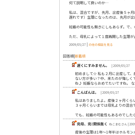
何て説明して良いのか…
私は、混合ですが、先月、出産後５ヶ月
遅れです）生理になったのは、先月が出
妊娠の可能性も無きにしもあらず。で、も
ただ、母乳によって１度再開した生理が
|
2009/05/27
の他の相談を見る
回答順
|
新着順
遅くにすみません。
| 2009/05/27
初めまして☆ 私も２月に出産して、
ない方が多い？中、来たのが悔しくて
ね♪ 妊娠ならおめでたいですね。 な
こんばんは。
| 2009/05/27
私はありましたよ。産後２ヶ月くら
３ヶ月くらいまでは母乳よりの混合
でも、妊娠の可能性もあるのでした
完母、完ﾐ関係無く
ねこまむさん | 2009
産後の生理は1年～1年半はホルモ