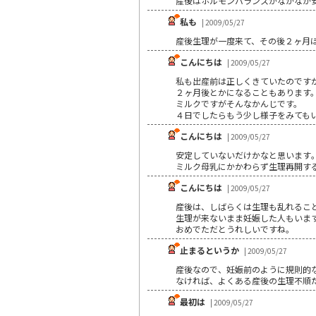
産後はホルモンバランスがなかなか
私も
| 2009/05/27
産後生理が一度来て、その後２ヶ月ほ
こんにちは
| 2009/05/27
私も出産前は正しくきていたのです
２ヶ月後とかになることもあります
ミルクですがそんなかんじです。
４日でしたらもう少し様子をみても
こんにちは
| 2009/05/27
安定していないだけかなと思います｡
ミルク母乳にかかわらず生理再開す
こんにちは
| 2009/05/27
産後は、しばらくは生理も乱れるこ
生理が来ないまま妊娠した人もいま
おめでただとうれしいですね。
止まるというか
| 2009/05/27
産後なので、妊娠前のように規則的
なければ、よくある産後の生理不順
最初は
| 2009/05/27