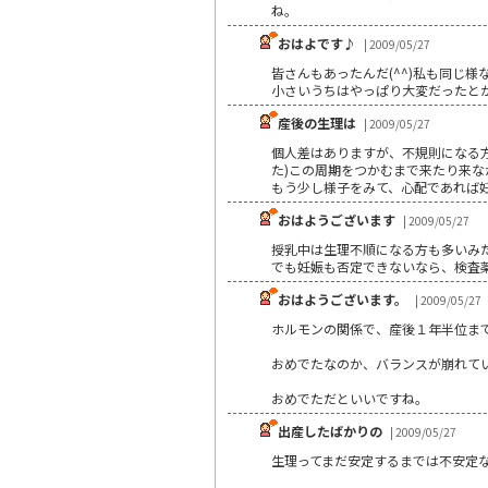
ね。
おはよです♪
| 2009/05/27
皆さんもあったんだ(^^)私も同じ様
小さいうちはやっぱり大変だったと
産後の生理は
| 2009/05/27
個人差はありますが、不規則になる方
た)この周期をつかむまで来たり来な
もう少し様子をみて、心配であれば
おはようございます
| 2009/05/27
授乳中は生理不順になる方も多いみ
でも妊娠も否定できないなら、検査
おはようございます。
| 2009/05/27
ホルモンの関係で、産後１年半位ま
おめでたなのか、バランスが崩れて
おめでただといいですね。
出産したばかりの
| 2009/05/27
生理ってまだ安定するまでは不安定