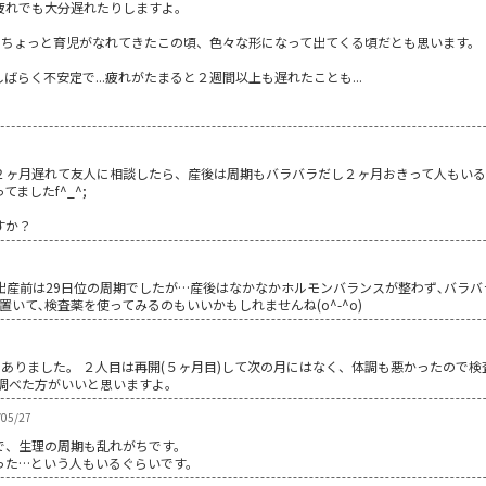
疲れでも大分遅れたりしますよ。
..ちょっと育児がなれてきたこの頃、色々な形になって出てくる頃だとも思います。
らく不安定で...疲れがたまると２週間以上も遅れたことも...
２ヶ月遅れて友人に相談したら、産後は周期もバラバラだし２ヶ月おきって人もいる
ましたf^_^;
すか？
産前は29日位の周期でしたが…産後はなかなかホルモンバランスが整わず､バラバラで
いて､検査薬を使ってみるのもいいかもしれませんね(o^-^o)
月ありました。 ２人目は再開(５ヶ月目)して次の月にはなく、体調も悪かったので検
度調べた方がいいと思いますよ。
05/27
で、生理の周期も乱れがちです。
った…という人もいるぐらいです。