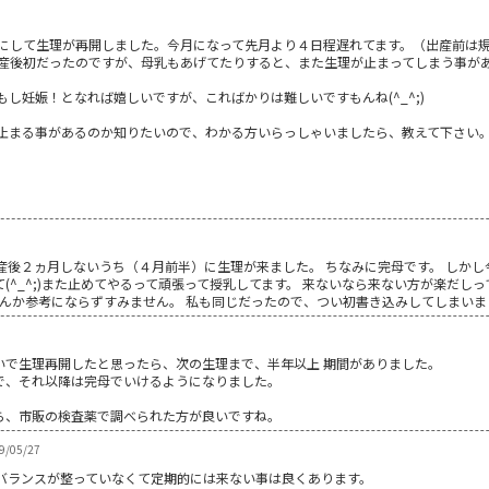
にして生理が再開しました。今月になって先月より４日程遅れてます。（出産前は規
産後初だったのですが、母乳もあげてたりすると、また生理が止まってしまう事が
し妊娠！となれば嬉しいですが、こればかりは難しいですもんね(^_^;)
止まる事があるのか知りたいので、わかる方いらっしゃいましたら、教えて下さい。よ
産後２ヵ月しないうち（４月前半）に生理が来ました。 ちなみに完母です。 しかし
(^_^;)また止めてやるって頑張って授乳してます。 来ないなら来ない方が楽だし
んか参考にならずすみません。 私も同じだったので、つい初書き込みしてしまいました(&g
いで生理再開したと思ったら、次の生理まで、半年以上 期間がありました。
で、それ以降は完母でいけるようになりました。
ら、市販の検査薬で調べられた方が良いですね。
/05/27
ンバランスが整っていなくて定期的には来ない事は良くあります。