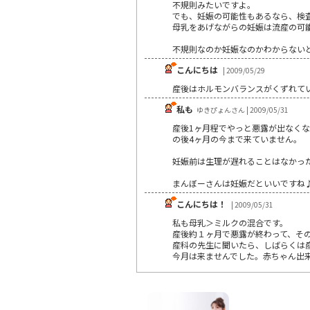
不規則みたいですよ。
でも、妊娠の可能性もあるなら、検
母乳をあげながらの妊娠は流産の可
不規則なのか妊娠なのかわからない
こんにちは
| 2009/05/29
産後はホルモンバランスがくずれて
私も
ゆきぴょんさん | 2009/05/31
産後1ヶ月程でやっと悪露が出なく
の後4ヶ月の今まで来ていません。
妊娠前は生理が遅れることはなかっ
まんぼーさんは妊娠だといいですね
こんにちは！
| 2009/05/31
私も母乳＞ミルクの混合です。
産後約１ヶ月で悪露が終わって、そ
産科の先生に聞いたら、しばらくは
今月は来ませんでした。赤ちゃん出