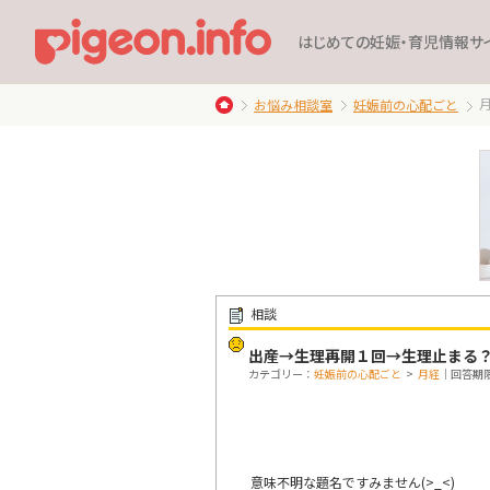
はじめての妊娠・育児情報サ
お悩み相談室
妊娠前の心配ごと
相談
出産→生理再開１回→生理止まる
カテゴリー：
妊娠前の心配ごと
>
月経
｜回答期限：
意味不明な題名ですみません(>_<)