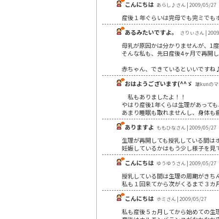
こんにちは
あらし♪さん | 2009/05/27
産後１年ぐらいは完母でも完ミでも
あるみたいですよ。
さりぃさん | 2009
母乳が原因かは分かりませんが、1
そんな私も、先日産後4ヶ月で再開
赤ちゃん、できているといいですね
おはようございます(^^ゞ
雄kunのママ
私もありましたよ！！
やはり産後1年くらは生理があって
あまり睡眠も取れませんし、身体も疲
ありますよ
ももひなさん | 2009/05/27
生理が再開しても授乳している間は
妊娠しているかはもう少し様子を見
こんにちは
ゆうゆうさん | 2009/05/27
授乳している間は生理の周期がきち
私も１回来てから次がくるまで３カ
こんにちは
ホミさん | 2009/05/27
私も産後５ヵ月してから始めての生