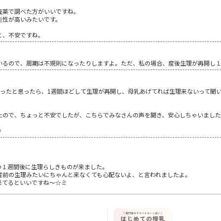
査薬で調べた方がいいですね。
能性が高いみたいです。
と、不安ですね。
いるので、周期は不規則になったりしますよ。ただ、私の場合、産後生理が再開し
なったと思ったら、1週間ほどして生理が再開し、母乳あげてれば生理来ないって聞
たので、ちょっと不安でしたが、こちらでみなさんの声を聞き、安心しちゃいまし
♪
の１週間後に生理らしきものが来ました。
産前の生理みたいにちゃんと来なくても心配ないよ、と言われましたよ。
来てるといいですね～☆ミ