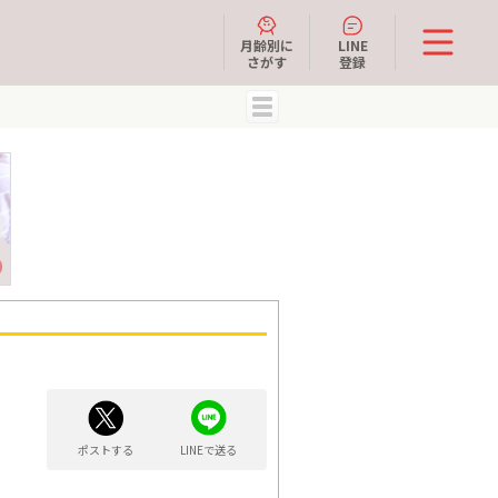
月齢別に
LINE
さがす
登録
MENU
ポストする
LINEで送る