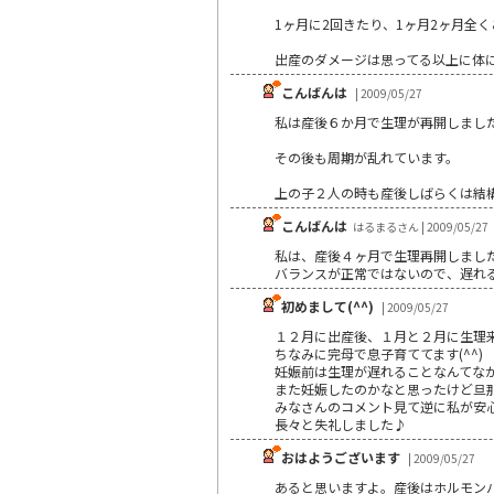
1ヶ月に2回きたり、1ヶ月2ヶ月全
出産のダメージは思ってる以上に体
こんばんは
| 2009/05/27
私は産後６か月で生理が再開しまし
その後も周期が乱れています。
上の子２人の時も産後しばらくは結
こんばんは
はるまるさん | 2009/05/27
私は、産後４ヶ月で生理再開しまし
バランスが正常ではないので、遅れ
初めまして(^^)
| 2009/05/27
１２月に出産後、１月と２月に生理
ちなみに完母で息子育ててます(^^)
妊娠前は生理が遅れることなんてなかっ
また妊娠したのかなと思ったけど旦那に相
みなさんのコメント見て逆に私が安
長々と失礼しました♪
おはようございます
| 2009/05/27
あると思いますよ。産後はホルモン