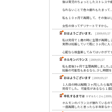
後は育児のちょっとしたストレスや
なれないことで色々疲れもたまって.
私も１０ヶ月で再開して、その後はしば
女性の体ってデリケートですから。
おはようございます。
| 2009/05/27
私は完母で１歳の時に生理が再開し
実際は妊娠していて既に３ヶ月に入って
心配なら検査薬してみてはいかがで
ホルモンバランス
| 2009/05/27
私も産後3ヶ月で生理再開しました｡出
妊娠の可能性もあるなら､少し時間を置
おはようございます
| 2009/05/27
１人目の時は再開(３ヶ月)したら毎
完母でした。 可能性があるなら１
卒乳するまでは
かず＆たくさん | 2009/
ホルモンのバランスが崩れているの
一度再開したと思ったら半年来なか