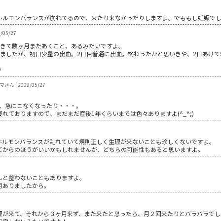
ホルモンバランスが崩れてるので、来たり来なかったりしますよ。でももし妊娠で
/05/27
度きて数ヶ月またあくこと、あるみたいですよ。
しましたが、初日少量の出血。2日目普通に出血。終わったかと思いきや、2日あけて
♪
さん | 2009/05/27
も、急にこなくなったり・・・。
れておりますので、まだまだ産後1年くらいまでは色々ありますよ(^_^;)
ホルモンバランスが乱れていて規則正しく生理が来ないことも珍しくないですよ。
てからのほうがいいかもしれませんが、どちらの可能性もあると思いますよ。
んと整わないこともありますよ。
月ありましたから。
理が来て、それから３ヶ月来ず、また来たと思ったら、月２回来たりとバラバラでし