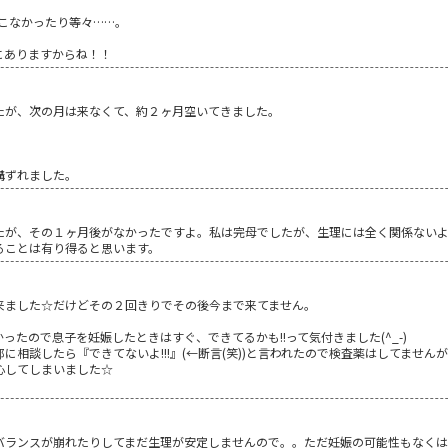
くこなかったり等々……。
にありますからね！！
たが、次の月は来なくて、約２ヶ月空いてきました。
構ずれました。
たが、その１ヶ月後がなかったですよ。私は完母でしたが、生理には全く関係ない
ることは有り得ると思います。
来ました☆だけどその２回きりでその後今まで来てません。
たので息子を妊娠したときはすぐ、できてるかも!!って気付きました(^_-)
談したら『できてないよ!!!』(←断言(笑))と言われたので検査薬はしてませんが(^
心してしまいました☆
バランスが崩れたりしてまだ生理が安定しませんので。。ただ妊娠の可能性もなく