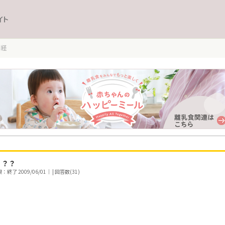
イト
月経
？？？
終了 2009/06/01｜ | 回答数(31)