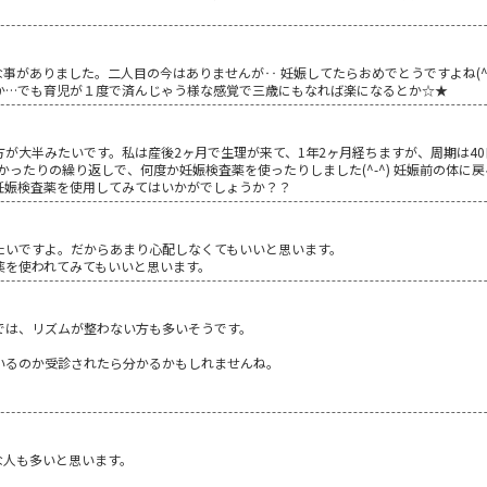
な事がありました。二人目の今はありませんが‥ 妊娠してたらおめでとうですよね(^
か…でも育児が１度で済んじゃう様な感覚で三歳にもなれば楽になるとか☆★
が大半みたいです。私は産後2ヶ月で生理が来て、1年2ヶ月経ちますが、周期は40日
かったりの繰り返しで、何度か妊娠検査薬を使ったりしました(^-^) 妊娠前の体に
妊娠検査薬を使用してみてはいかがでしょうか？？
たいですよ。だからあまり心配しなくてもいいと思います。
薬を使われてみてもいいと思います。
では、リズムが整わない方も多いそうです。
いるのか受診されたら分かるかもしれませんね。
な人も多いと思います。