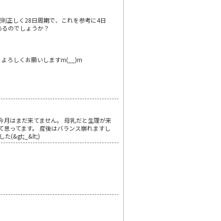
則正しく28日周期で、これを参考に4日
あるのでしょうか？
ろしくお願いしますm(__)m
今月はまだ来てません。 母乳だと生理が来
って思ってます。 産後はバランス崩れますし
t;_&lt;)