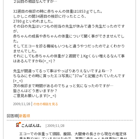
２回目の相談なんですが…
32週目の検診の時に赤ちゃんの体重は1853ｇでした。
しかしこの間34週目の検診に行ったところ、
2780ｇといわれました。
その日の先生はいつもの担当の先生が休みで違う先生だったのです
が、
赤ちゃんの成長や赤ちゃんの体重について聞く事ができませんでし
た。
そしてエコーを診る機械もいつもと違うやつだったのでよくわかり
ませんでした。
それにしても赤ちゃんの体重が２週間で１Kgくらい増えるなんて事
はあるんですかね(>_<)？
先生が間違ってるって事はやっぱりありえないですよね…？
ちなみにその時に貰ったエコ写真に“37ｗ”と記載されていたんです
(>_<)
次の検診まで時間があるのでちょっと気になったのですが…
皆さんはどう思いますか？
ご意見お願いします(>_<)
|
2009/11/28
の他の相談を見る
回答順
|
新着順
こんばんは。
| 2009/11/28
エコーでの体重って頭囲、腹囲、大腿骨の長さから現在の推定体
重を割り出しているだけなので、実際に赤ちゃんを体重計に乗せ