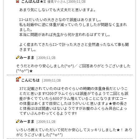
こんばんは★Ξ
優真マ☆さん | 2009/11/28
あまり気にしないでも大丈夫だと思いますよ｡
ｴｺｰはだいたいの大きさなので誤差はありますし｡
私も妊娠中に逆に体重が減っていたりしましたが問題なく生まれ
ました｡
本当に問題があれば先生から何か言われるはずですし｡
よく産まれてきたらｴｺｰで計った大きさと全然違ったなんて事も聞
きますし｡
みーまま
| 2009/11/28
そうだとわかり安心しました(^o^)／ ご回答ありがとうございました
(*^o^*)★
こんにちは
| 2009/11/28
37と記載されていたのはそのぐらいの時期の体重身長だというこ
とだと思います!!200グラムぐらいは誤差がでるようで二回とも誤
差が多くでていたら600グラム増えていることになります!エコー
の体重はあくまで目安にしたほうがいいと思いますょ★骨の長さ
と体長はほぼ間違いはないようですがお腹のふくらみ具合によっ
てずいぶんかわってくるようです!!
みーまま
| 2009/11/28
いろいろ教えていただいて何だか安心してスッキリしました★！ あり
がとうございました(*^o^*)