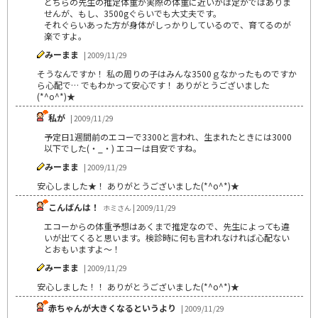
どちらの先生の推定体重が実際の体重に近いかは定かではありま
せんが、もし、3500gぐらいでも大丈夫です。
それぐらいあった方が身体がしっかりしているので、育てるのが
楽ですよ。
みーまま
| 2009/11/29
そうなんですか！ 私の周りの子はみんな3500ｇなかったものですか
ら心配で… でもわかって安心です！ ありがとうございました
(*^o^*)★
私が
| 2009/11/29
予定日1週間前のエコーで3300と言われ、生まれたときには3000
以下でした(・_・) エコーは目安ですね。
みーまま
| 2009/11/29
安心しました★！ ありがとうございました(*^o^*)★
こんばんは！
ホミさん | 2009/11/29
エコーからの体重予想はあくまで推定なので、先生によっても違
いが出てくると思います。検診時に何も言われなければ心配ない
とおもいますよ～！
みーまま
| 2009/11/29
安心しました！！ ありがとうございました(*^o^*)★
赤ちゃんが大きくなるというより
| 2009/11/29