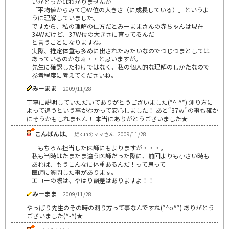
いかどうかはわかりませんが
「平均値からみて○W位の大きさ（に成長している）」というよ
うに理解していました。
ですから、私の理解の仕方だとみーままさんの赤ちゃんは現在
34Wだけど、37W位の大きさに育ってるんだ
と言うことになりますね。
実際、推定体重も多めに出されたみたいなのでつじつまとしては
あっているのかなぁ・・と思いますが。
先生に確認したわけではなく、私の個人的な理解のしかたなので
参考程度に考えてくださいね。
みーまま
| 2009/11/28
丁寧に説明していただいてありがとうございました(*^-^*) 測り方に
よって違うという事がわかって安心しました！ あと“37ｗ”の事も確か
にそうかもしれません！ 本当にありがとうございました★
こんばんは。
雄kunのママさん | 2009/11/28
もちろん担当した医師にもよりますが・・・。
私も当時はたまたま違う医師だった際に、前回よりも小さい時も
あれば、もうこんなに体重あるんだ！って思って
医師に質問した事があります。
エコーの際は、やはり誤差はありますよ！！
みーまま
| 2009/11/28
やっぱり先生のその時の測り方って事なんですね(*^o^*) ありがとう
ございました(^-^)★