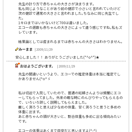
先生の計り方で赤ちゃんの大きさが決まります｡
私も同じようなことがあり前の健診で小さいと言われていたけど
次の健診で通常の大きさと言われました｡ちなみに同じ先生でし
た｡
1キロまではいかないけど700は違いました｡
エコーの週数も赤ちゃんの大きさによって違う感じですね｡私もズ
レています｡
結果論としては産まれるまでは赤ちゃんの大きさはわかりません｡
みーまま
| 2009/11/29
安心しました！！ ありがとうございました(*^o^*)★
おはようございます。
| 2009/11/29
先生の間違いというより、エコーでの推定体重は本当に推定でし
かありません(^o^ゞ
私は切迫で入院していたので、普通の妊婦さんよりは頻繁にエコ
ーしてもらってました。外来の暇な時にのんびりやってもらえるの
で、いろいろ詳しく説明してもらえました。
厳しく測ろうと思えば少なめの体重、甘く測ろうと思うと多めの
体重に出ます。
あと赤ちゃんの頭が大きいと、割合体重も多めに出る傾向みたい
です。
エコーの体重はあくまで目安だと思いますよ(^-^)