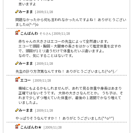
思いますよ
みーまま
| 2009/11/28
問題なかったから何も言われなかったんですよね！ ありがとうござい
ましたo(^-^)o
こんばんわ
そらさん | 2009/11/28
赤ちゃんの大きさはエコーの先生によって全然違います。
エコーで頭囲・胸囲・大腿骨の長さをはかって推定体重を出すの
で、頭囲が1ミリ違うだけで体重もだいぶ違いますよ。
なので、気にすることはないです。
みーまま
| 2009/11/28
先生の計り方次第なんですね！ ありがとうございました(^o^)／
エコー
| 2009/11/28
機械にもよるかもしれませんが、あれで見る体重や身長はあまり
正確ではないそうです。 大体の大きさなんだとか。 うち子は、そ
れまで少しずつ増えていた体重が、最後の１週間でかなり増えて
いましたよ。
みーまま
| 2009/11/28
やっぱりそうなんですか！！ ありがとうございました(*^o^*)
こんばんわ★
| 2009/11/28