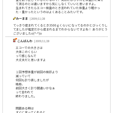
て測るのとは違いますから気にしなくていいと思いますよ。
生まれてきたらエコー検査のとき言われていた体重より軽かっ
た・重かったというのはよくあることみたいです。
みーまま
| 2009/11/28
てっきり産まれてくるとき3500ｇくらいになってるのかとびっくりし
てましたが推定だから産まれるまでわからないですよね！ ありがとう
ございましたo(^-^)o
こんばんわ
| 2009/11/28
エコーでの大きさは
大体このくらい
って感じなんで
大丈夫だと思いますよ
１回予想体重が前回の検診より
減っていて
何回も計り直しましたが
結局、
前回大きく計り間違いかなぁ
って言われて
終わりました。
問題ある時は
すぐに言ってくれると