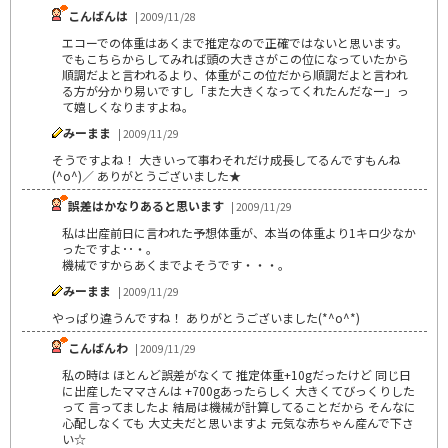
こんばんは
| 2009/11/28
エコーでの体重はあくまで推定なので正確ではないと思います。
でもこちらからしてみれば頭の大きさがこの位になっていたから
順調だよと言われるより、体重がこの位だから順調だよと言われ
る方が分かり易いですし「また大きくなってくれたんだなー」っ
て嬉しくなりますよね。
みーまま
| 2009/11/29
そうですよね！ 大きいって事わそれだけ成長してるんですもんね
(^o^)／ ありがとうございました★
誤差はかなりあると思います
| 2009/11/29
私は出産前日に言われた予想体重が、本当の体重より1キロ少なか
ったですよ･･・。
機械ですからあくまでよそうです・・・。
みーまま
| 2009/11/29
やっぱり違うんですね！ ありがとうございました(*^o^*)
こんばんわ
| 2009/11/29
私の時は ほとんど誤差がなくて 推定体重+10gだったけど 同じ日
に出産したママさんは +700gあったらしく 大きくてびっくりした
って 言ってましたよ 結局は機械が計算してることだから そんなに
心配しなくても 大丈夫だと思いますよ 元気な赤ちゃん産んで下さ
い☆