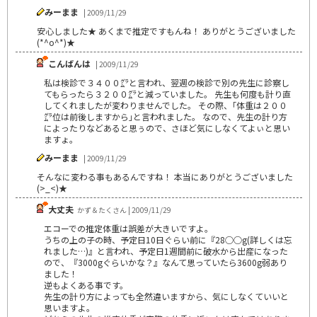
みーまま
| 2009/11/29
安心しました★ あくまで推定ですもんね！ ありがとうございました
(*^o^*)★
こんばんは
| 2009/11/29
私は検診で３４００㌘と言われ、翌週の検診で別の先生に診察し
てもらったら３２００㌘と減っていました。 先生も何度も計り直
してくれましたが変わりませんでした。 その際、｢体重は２００
㌘位は前後しますから｣と言われました。 なので、先生の計り方
によったりなどあると思ぅので、さほど気にしなくてよぃと思い
ますょ。
みーまま
| 2009/11/29
そんなに変わる事もあるんですね！ 本当にありがとうございました
(>_<)★
大丈夫
かず＆たくさん | 2009/11/29
エコーでの推定体重は誤差が大きいですよ。
うちの上の子の時、予定日10日ぐらい前に『28○○g(詳しくは忘
れました…)』と言われ、予定日1週間前に破水から出産になった
ので、『3000gぐらいかな？』なんて思っていたら3600g弱あり
ました！
逆もよくある事です。
先生の計り方によっても全然違いますから、気にしなくていいと
思いますよ。