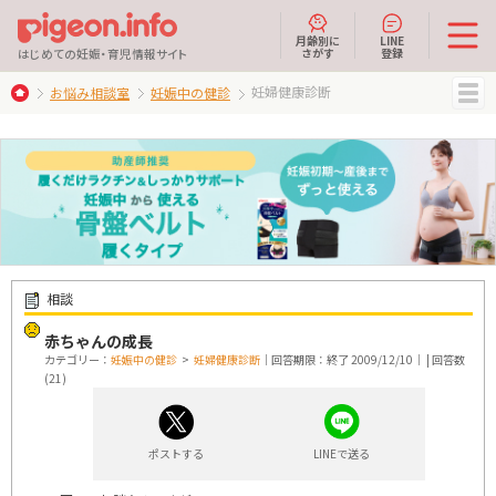
月齢別に
LINE
さがす
登録
はじめての妊娠・育児情報サイト
妊婦健康診断
お悩み相談室
妊娠中の健診
MENU
相談
赤ちゃんの成長
カテゴリー：
妊娠中の健診
>
妊婦健康診断
｜回答期限：終了 2009/12/10｜ | 回答数
(21)
ポストする
LINEで送る