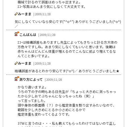
機械で計るので誤差はめっちゃ出ますよ。
ｴｺｰ写真はあんまり気にしなくて大丈夫です。
みーまま
| 2009/11/28
気にしなくていいなら安心です(*^o^*) ありがとうございました(^o^)
／
こんばんは
| 2009/11/28
ｴｺｰは結構誤差もありますし先生によってもきちっと計る方大体の
方色々ですしね。あまり気にしなくてもいいと思います。後期は
赤ちゃんはどんどん体重が増えるのでこんなに前より増えてるな
んてこと多いですよ。
みーまま
| 2009/11/28
結構誤差があるとわかり安心です(^o^)／ ありがとうございました★
測り方によって
| 2009/11/28
かなり違いますよ。
うちの下の子の時もある日先生が「ちょっと大きめに測っちゃっ
たから少しおでぶちゃんになっちゃったね（笑）」
って言ってました。
頭や身体の断面積（？）から推定体重を割り出すみたいなので、
範囲を少し大きめにとるか小さめにとるかで
推定体重も変わってくるようです。
37Wと言うのは・・・私も教えてもらったわけではないので正し