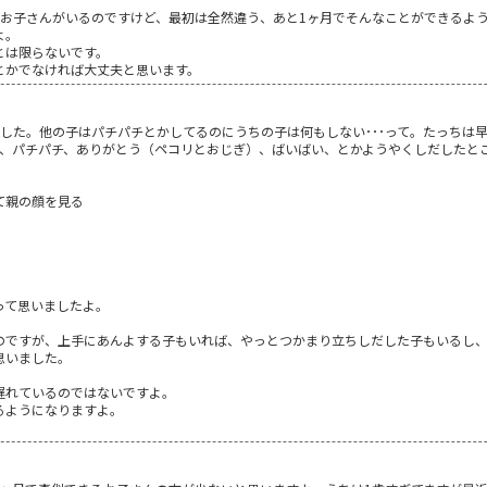
たお子さんがいるのですけど、最初は全然違う、あと1ヶ月でそんなことができるよ
よ。
とは限らないです。
とかでなければ大丈夫と思います。
した。他の子はパチパチとかしてるのにうちの子は何もしない･･･って。たっちは
い、パチパチ、ありがとう（ペコリとおじぎ）、ばいばい、とかようやくしだしたと
て親の顔を見る
って思いましたよ。
のですが、上手にあんよする子もいれば、やっとつかまり立ちしだした子もいるし
思いました。
遅れているのではないですよ。
るようになりますよ。