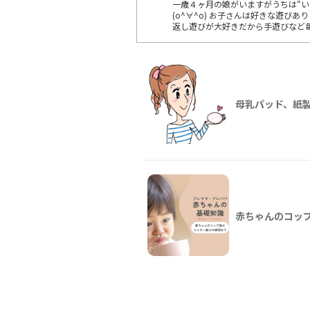
一歳４ヶ月の娘がいますがうちは“い
(o^∀^o) お子さんは好きな遊
返し遊びが大好きだから手遊びなど毎
母乳パッド、紙
赤ちゃんのコッ