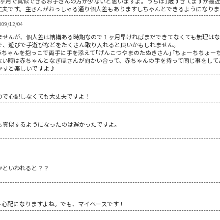
ヶ月で真似できるお子さんの方が少ないと思いますよ。うちは1歳すぎてますが最近よ
丈夫です。主さんがおっしゃる通り個人差もありますしちゃんとできるようになりま
9/12/04
ませんが、個人差は結構ある時期なので１ヶ月早ければまだできてなくても無理はな
で、遊びで手遊びなどをたくさん取り入れると良いかもしれません。
ちゃんを抱っこで両手に手を添えて｢げんこつやまのたぬきさん｣｢ちょーちちょー
ない時は赤ちゃんとなぎほさんが向かい合って、赤ちゃんの手を持って同じ事をして
かすと楽しいですよ♪
ので心配しなくても大丈夫ですよ！
も真似するようになったのは遅かったですよ。
かといわれると？？
ト心配になりますよね。でも、マイペースです！