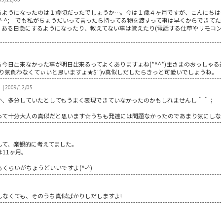
るようになったのは１歳頃だったでしょうか…。今は１歳４ヶ月ですが、こんにちは
^-^; でも私がちょうだいって言ったら持ってる物を渡すって事は早くからできて
 ある日急にするようになったり、教えてない事は覚えたり(電話する仕草やリモコン
今日出来なかった事が明日出来るってよくありますょね(*^^*)主さまのおっしゃ
まり気負わなくてぃいと思いますょ★$¨)v真似しだしたらきっと可愛いでしょうね。
| 2009/12/05
か、多分していたとしてもうまく表現できていなかったのかもしれませんし＾＾；
って十分大人の真似だと思います☆うちも発達には問題なかったのであまり気にし
んて、楽観的に考えてました。
11ヶ月。
らいがちょうどいいですよ(^-^)
しなくても、そのうち真似ばかりしだしますよ!