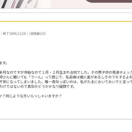
了 2009/12/18｜ | 回答数(23)
ます。
来月なのですが年始なので１月・２月生まれ合同でした。その際子供の発達チェッ
師さんに聞いても「うーん」って感じで、私自身は個人差があるしそのうちするよ
不安になってしまいました。唯一真似っぽいのは、私がたまにおいでおいでと言っ
わけではないので真似かどうかかなり疑問です。
か？同じような方いらっしゃいますか？