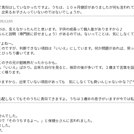
で真似はしていなかったですよ。うちは、１０ヶ月健診がありましたが何も言われ
、出来るお子さんっていないのではないでしょうか。
009/12/05
は、言えなかったんだと思います。子供の成長って個人差がありますから♪
んと説明（専門医に診せましょう）があるのでは。ないってことは、気にしなくて
すよね～。
のですが、判断できない項目は「いいえ」にしています。何か問題があれば、突っ
にびっちり書いてます。
の子の兄が超晩熟だったからかも。
「いいえ」ばかり。出来た日付を見ると、検診の後が多いです。２歳まで言葉を話
よく喋ります。
すから、出来ていない項目があっても 気にしなくても良いんじゃないかな？(*^^
心配しなくてもそのうちに真似てきますよ。うちは３歳半の息子がいますが今では私
せんでした。
ので「そのうちするよ～。」と保健士さんに言われました。
ました。
す。