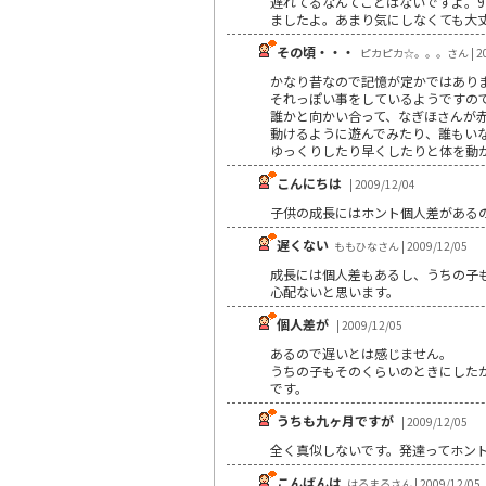
遅れてるなんてことはないですよ。9
ましたよ。あまり気にしなくても大
その頃・・・
ピカピカ☆。。。さん | 200
かなり昔なので記憶が定かではあり
それっぽい事をしているようですの
誰かと向かい合って、なぎほさんが赤
動けるように遊んでみたり、誰もい
ゆっくりしたり早くしたりと体を動
こんにちは
| 2009/12/04
子供の成長にはホント個人差がある
遅くない
ももひなさん | 2009/12/05
成長には個人差もあるし、うちの子
心配ないと思います。
個人差が
| 2009/12/05
あるので遅いとは感じません。
うちの子もそのくらいのときにした
です。
うちも九ヶ月ですが
| 2009/12/05
全く真似しないです。発達ってホン
こんばんは
はるまるさん | 2009/12/05