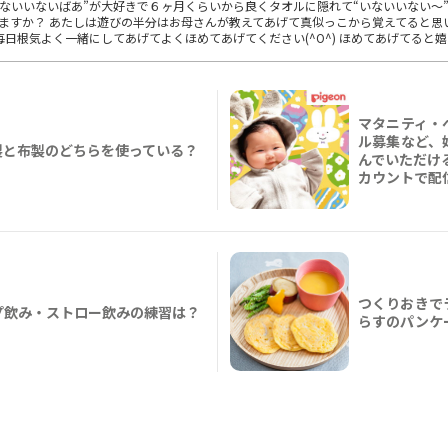
ないいないばあ”が大好きで６ヶ月くらいから良くタオルに隠れて“いないいない～
びありますか？ あたしは遊びの半分はお母さんが教えてあげて真似っこから覚えてると
日根気よく一緒にしてあげてよくほめてあげてください(^O^) ほめてあげてると
マタニティ・
ル募集など、
製と布製のどちらを使っている？
んでいただける
カウントで配
つくりおきで
プ飲み・ストロー飲みの練習は？
らすのパンケ