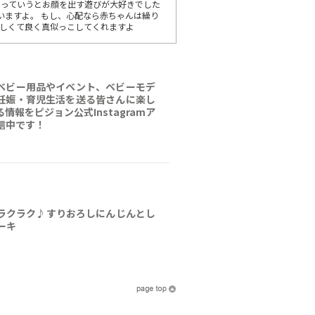
”っていうとお顔を出す遊びが大好きでした
思いますよ。 もし、心配なら赤ちゃんは繰り
嬉しくて良く真似っこしてくれますよ
ベビー用品やイベント、ベビーモデ
妊娠・育児生活を送る皆さんに楽し
情報をピジョン公式Instagramア
信中です！
ラクラク♪すりおろしにんじんとし
ーキ