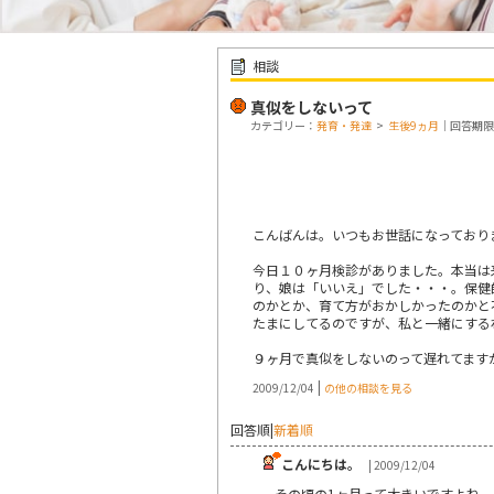
相談
真似をしないって
カテゴリー：
発育・発達
>
生後9ヵ月
｜回答期限：終
こんばんは。いつもお世話になっており
今日１０ヶ月検診がありました。本当は
り、娘は「いいえ」でした・・・。保健
のかとか、育て方がおかしかったのかと
たまにしてるのですが、私と一緒にする
９ヶ月で真似をしないのって遅れてます
|
2009/12/04
の他の相談を見る
回答順
|
新着順
こんにちは。
| 2009/12/04
その頃の1ヶ月って大きいですよね。