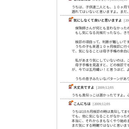
うちは、子供達二人とも、１０ヶ月
遅れてはいないと思いますよ。まだ
気にしなくて良いと思いますよ
| 2
保険師さんが何とも言わなかったの
もし気になる兆候だったなら、きち
検診の項目って、判断が難しいで
うちの子も来週１０ヶ月検診に行く
で、気になることは母子手帳の余白
私があまり気にしていないのは、こ
母子手帳を見返すと、どの検診でも
が、今では五月蝿い！と思うほど、
うちの息子みたいなパターンがありま
大丈夫ですよ
| 2009/12/05
うちも真似っこは遅かったですよ。
こんにちは
| 2009/12/05
うちは10カ月検診の時は真似してま
でも、他に気になることがなかった
本当に、それからまもなくやり始め
まだ気にする時期ではないと思いま