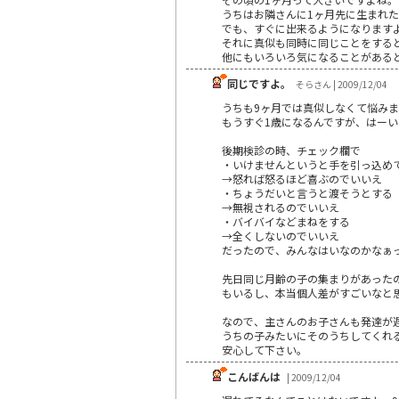
うちはお隣さんに1ヶ月先に生まれ
でも、すぐに出来るようになります
それに真似も同時に同じことをする
他にもいろいろ気になることがある
同じですよ。
そらさん | 2009/12/04
うちも9ヶ月では真似しなくて悩みま
もうすぐ1歳になるんですが、はー
後期検診の時、チェック欄で
・いけませんというと手を引っ込め
→怒れば怒るほど喜ぶのでいいえ
・ちょうだいと言うと渡そうとする
→無視されるのでいいえ
・バイバイなどまねをする
→全くしないのでいいえ
だったので、みんなはいなのかなぁ
先日同じ月齢の子の集まりがあった
もいるし、本当個人差がすごいなと
なので、主さんのお子さんも発達が
うちの子みたいにそのうちしてくれ
安心して下さい。
こんばんは
| 2009/12/04