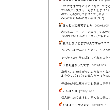
いただきますやバイバイなど、でき
だいのジェスチャーもまだしません(
ので、心配はしてませんでしたよ！
みられたらいいと思います(^O^)
きっと大丈夫ですょ★
| 2009/12/05
赤ちゃんって日に日に成長してるから
長い目で見てあげて下さい(^^)vあ
真似しないとまずいんですか？？？
うちもしませんでしたよ～。という
でも笑ったら笑い返してくれるのだ
うちも遅かったです
| 2009/12/05
真似っこに興味がないのかなぁ～な
ようやくバイバイの真似が出来たのは
子供の成長は焦らず少し気楽に見守るく
こんばんは
| 2009/12/07
個人差もありますし、そんなに気に
おはよーございます
| 2009/12/07