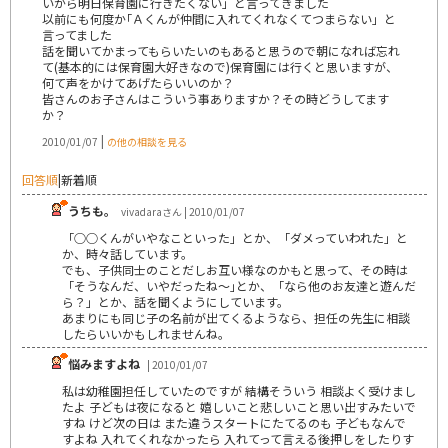
いから明日保育園に行きたくない」と言ってきました
以前にも何度か｢Ａくんが仲間に入れてくれなくてつまらない」と
言ってました
話を聞いてかまってもらいたいのもあると思うので朝になれば忘れ
て(基本的には保育園大好きなので)保育園には行くと思いますが、
何て声をかけてあげたらいいのか？
皆さんのお子さんはこういう事ありますか？その時どうしてます
か？
|
2010/01/07
の他の相談を見る
回答順
|
新着順
うちも。
vivadaraさん | 2010/01/07
「○○くんがいやなこといった」とか、「ダメっていわれた」と
か、時々話しています。
でも、子供同士のことだしお互い様なのかもと思って、その時は
「そうなんだ、いやだったね～｣とか、「なら他のお友達と遊んだ
ら？」とか、話を聞くようにしています。
あまりにも同じ子の名前が出てくるようなら、担任の先生に相談
したらいいかもしれませんね。
悩みますよね
| 2010/01/07
私は幼稚園担任していたのですが 結構そういう 相談よく受けまし
たよ 子どもは夜になると 嬉しいこと悲しいこと思い出すみたいで
すね けど次の日は また違うスタートにたてるのも 子どもなんで
すよね 入れてくれなかったら 入れてって言える後押しをしたりす