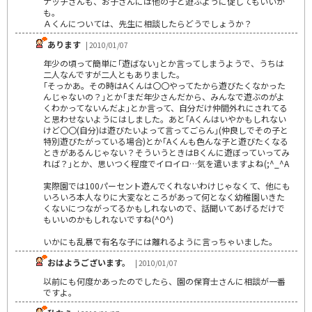
ナッチさんも、お子さんには他の子と遊ぶように促してもいいか
も。
Ａくんについては、先生に相談したらどうでしょうか？
あります
| 2010/01/07
年少の頃って簡単に｢遊ばない｣とか言ってしまうようで、うちは
二人なんですが二人ともありました。
｢そっかあ。その時はAくんは〇〇やってたから遊びたくなかった
んじゃないの？｣とか｢まだ年少さんだから、みんなで遊ぶのがよ
くわかってないんだよ｣とか言って、自分だけ仲間外れにされてる
と思わせないようにはしました。あと｢Aくんはいやかもしれない
けど〇〇(自分)は遊びたいよって言ってごらん｣(仲良しでその子と
特別遊びたがっている場合)とか｢Aくんも色んな子と遊びたくなる
ときがあるんじゃない？そういうときはBくんに遊ぼっていってみ
れば？｣とか、思いつく程度でイロイロ…気を遣いますよね(;^_^A
実際園では100パーセント遊んでくれないわけじゃなくて、他にも
いろいろ本人なりに大変なところがあって何となく幼稚園いきた
くないにつながってるかもしれないので、話聞いてあげるだけで
もいいのかもしれないですね(^O^)
いかにも乱暴で有名な子には離れるように言っちゃいました。
おはようございます。
| 2010/01/07
以前にも何度かあったのでしたら、園の保育士さんに相談が一番
ですよ。