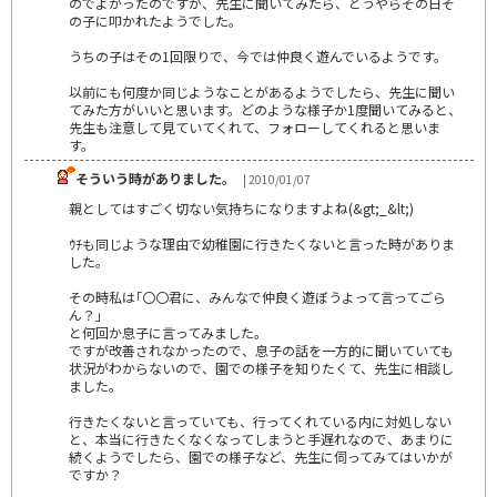
のでよかったのですが、先生に聞いてみたら、どうやらその日そ
の子に叩かれたようでした。
うちの子はその1回限りで、今では仲良く遊んでいるようです。
以前にも何度か同じようなことがあるようでしたら、先生に聞い
てみた方がいいと思います。どのような様子か1度聞いてみると、
先生も注意して見ていてくれて、フォローしてくれると思いま
す。
そういう時がありました。
| 2010/01/07
親としてはすごく切ない気持ちになりますよね(&gt;_&lt;)
ｳﾁも同じような理由で幼稚園に行きたくないと言った時がありま
した。
その時私は｢〇〇君に、みんなで仲良く遊ぼうよって言ってごら
ん？｣
と何回か息子に言ってみました。
ですが改善されなかったので、息子の話を一方的に聞いていても
状況がわからないので、園での様子を知りたくて、先生に相談し
ました。
行きたくないと言っていても、行ってくれている内に対処しない
と、本当に行きたくなくなってしまうと手遅れなので、あまりに
続くようでしたら、園での様子など、先生に伺ってみてはいかが
ですか？