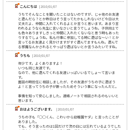
こんにちは
| 2010/01/07
うちでそんなことを聞いたことはないのですが、じゃ他のお友達
と遊んだら？とか昨日はそう言ってたかもしれないけど今日は大
丈夫だよ、仲間に入れてくれるよとか言うと思います。あまり言
われるようなら先生に言いなさいと言うでしょうね。子供同士で
も色々ありますしきっと仲間に入れたくないなと思う時もあった
りするでしょうね。私も行事に参加してる時に遊ばな～い！とか
言ってるお友達よく見かけますがすぐ遊んでますもんね。遊んで
る邪魔なんかされるとやっぱり遊ばないとか言うみたいですね。
うちも
| 2010/01/07
年少です。よくありますよ！
いつも同じ友達です。
なので、他に遊んでくれる友達いっぱいいるでしょ～て言いま
す。
面談の時担任に相談しましたが、その友達がうちの子に遊ぼう
よ！と言ってうちの子が断ったためそういう事になったんだと。
事情を知って安心しました。連絡ノートで相談されるのもいいと
思います。
おはようございます。
| 2010/01/07
うちの子も「○○くん、こわいから幼稚園ヤダ」と言ったことが
ありました。
でも、そう言ったのは1回だけで次の日には忘れているようでした