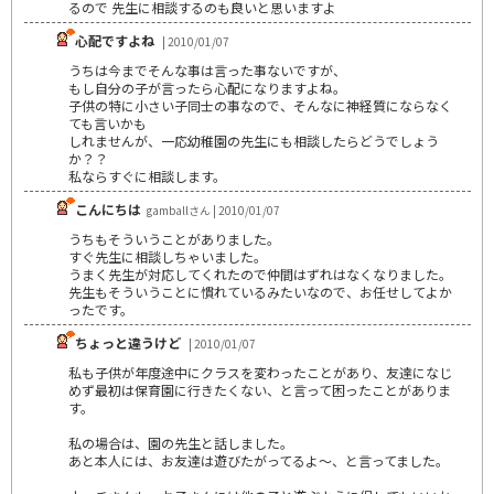
るので 先生に相談するのも良いと思いますよ
心配ですよね
| 2010/01/07
うちは今までそんな事は言った事ないですが、
もし自分の子が言ったら心配になりますよね。
子供の特に小さい子同士の事なので、そんなに神経質にならなく
ても言いかも
しれませんが、一応幼稚園の先生にも相談したらどうでしょう
か？？
私ならすぐに相談します。
こんにちは
gamballさん | 2010/01/07
うちもそういうことがありました。
すぐ先生に相談しちゃいました。
うまく先生が対応してくれたので仲間はずれはなくなりました。
先生もそういうことに慣れているみたいなので、お任せしてよか
ったです。
ちょっと違うけど
| 2010/01/07
私も子供が年度途中にクラスを変わったことがあり、友達になじ
めず最初は保育園に行きたくない、と言って困ったことがありま
す。
私の場合は、園の先生と話しました。
あと本人には、お友達は遊びたがってるよ～、と言ってました。