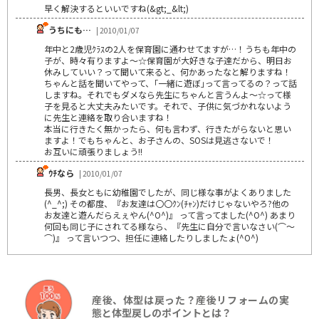
早く解決するといいですね(&gt;_&lt;)
うちにも…
| 2010/01/07
年中と2歳児ｸﾗｽの2人を保育園に通わせてますが…！うちも年中の
子が、時々有りますよ～☆保育園が大好きな子達だから、明日お
休みしていい？って聞いて来ると、何かあったなと解りますね！
ちゃんと話を聞いてやって、｢一緒に遊ぼ｣って言ってるの？って話
しますね。それでもダメなら先生にちゃんと言うんよ～☆って様
子を見ると大丈夫みたいです。それで、子供に気づかれないよう
に先生と連絡を取り合いますね！
本当に行きたく無かったら、何も言わず、行きたがらないと思い
ますよ！でもちゃんと、お子さんの、SOSは見逃さないで！
お互いに頑張りましょう!!
ｳﾁなら
| 2010/01/07
長男、長女ともに幼稚園でしたが、同じ様な事がよくありました
(^_^;) その都度、『お友達は〇〇ｸﾝ(ﾁｬﾝ)だけじゃないやろ?他の
お友達と遊んだらえぇやん(^O^)』 って言ってました(^O^) あまり
何回も同じ子にされてる様なら、『先生に自分で言いなさい(⌒～
⌒)』 って言いつつ、担任に連絡したりしましたょ(^O^)
産後、体型は戻った？産後リフォームの実
態と体型戻しのポイントとは？