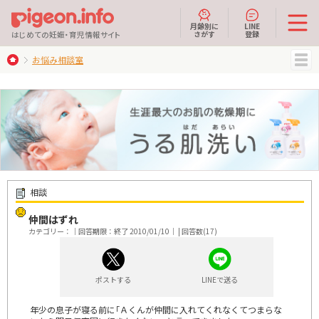
月齢別に
LINE
さがす
登録
はじめての妊娠・育児情報サイト
お悩み相談室
MENU
相談
仲間はずれ
カテゴリー：｜回答期限：終了 2010/01/10｜ | 回答数(17)
ポストする
LINEで送る
年少の息子が寝る前に｢Ａくんが仲間に入れてくれなくてつまらな