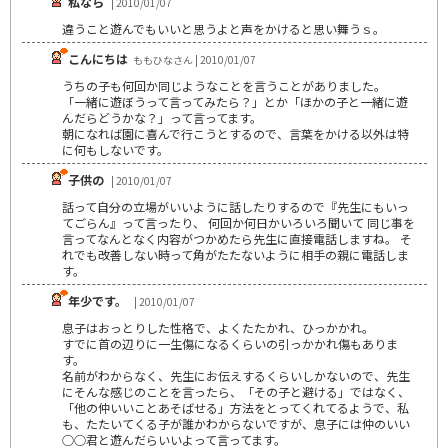
私なら
| 2010/01/07
違うこと遊んでもいいと思うよと声をかけると思い舞うｓ。
こんにちは
ももひなさん | 2010/01/07
うちの子も何回か同じようなことを言うことがありました。
「一緒に遊ぼうって言ってみたら？」とか「ほかの子と一緒に遊
んだらどうかな？」って言ってます。
朝になれば園に喜んで行こうとするので、言葉をかける以外は特
に何もしないです。
子供の
| 2010/01/07
話って自分の立場がいいように話したりするので『先生にもいっ
てごらん』って言ったり、 何回か何日かいろいろ聞いて 同じ事を
言ってなんとなく内容がつかめたら先生に直接電話しますね。 そ
れでも改善しない時って角がたたないように相手の親に電話しま
す。
年少です。
| 2010/01/07
息子はおっとりした性格で、よくたたかれ、ひっかかれ。
すでに首の辺りに一生傷になるくらいの引っかかれ傷もありま
す。
名前がわからなく、先生にお伝えするくらいしかないので、先生
にそんな感じのことを言ったら、「その子と避ける」ではなく、
「他の仲いいことあそばせる」方法をとってくれてるようで、私
も、たたいてくる子が誰かわからないですが、息子には仲のいい
○○君と遊んだらいいよって言ってます。