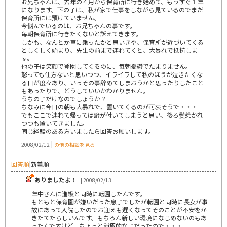
お兄ちゃんは、去年の４月から保育所に行き始めて、もうすぐ１年
になります。下の子は、私が家で仕事をしながら見ているのでまだ
保育所には預けていません。
今悩んでいるのは、お兄ちゃんの事です。
毎朝保育所に行きたくないと訴えてきます。
しかも、なんとか車に乗ったかと思いきや、保育所が近づいてくる
としくしく始まり、先生の前まで連れてくと、大暴れで抵抗しま
す。
他の子は笑顔で登園してくるのに、毎朝憂鬱でたまりません。
怒っても仕方ないと思いつつ、イライラして私のほうが泣きたくな
る日が度々あり、いっその事辞めてしまおうかと思ったりしたこと
もあったりで、どうしていいかわかりません。
うちの子だけなのでしょうか？
ちなみに今日の朝も大暴れで、置いてくるのが可哀そうで・・・
でもここで連れて帰っては癖が付いてしまうと思い、後ろ髪惹かれ
つつも置いてきました。
同じ経験のある方いましたら回答お願いします。
|
2008/02/12
の他の相談を見る
回答順
|
新着順
ありましたよ！
| 2008/02/13
年中さんに進級と同時に転園したんです。
もともと保育園が嫌いだった息子でしたが転園と同時に長女が事
故にあって入院したのでお迎えも遅くなってそのことが不安をか
きたてたらしいんです。もちろん新しい環境になじめないのもあ
ったんですけど。ちょっと消極的な子だったので・・・