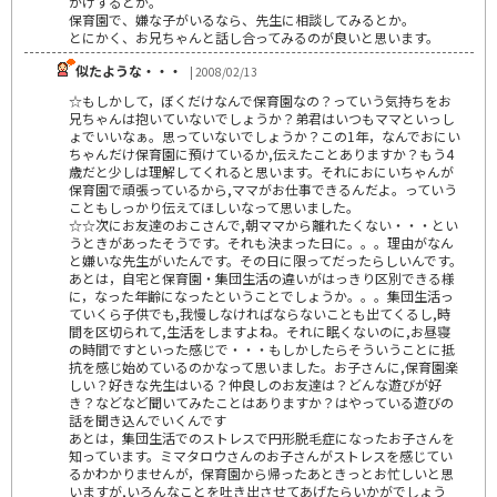
かけするとか。
保育園で、嫌な子がいるなら、先生に相談してみるとか。
とにかく、お兄ちゃんと話し合ってみるのが良いと思います。
似たような・・・
| 2008/02/13
☆もしかして，ぼくだけなんで保育園なの？っていう気持ちをお
兄ちゃんは抱いていないでしょうか？弟君はいつもママといっし
ょでいいなぁ。思っていないでしょうか？この1年，なんでおにい
ちゃんだけ保育園に預けているか,伝えたことありますか？もう4
歳だと少しは理解してくれると思います。それにおにいちゃんが
保育園で頑張っているから,ママがお仕事できるんだよ。っていう
こともしっかり伝えてほしいなって思いました。
☆☆次にお友達のおこさんで,朝ママから離れたくない・・・とい
うときがあったそうです。それも決まった日に。。。理由がなん
と嫌いな先生がいたんです。その日に限ってだったらしいんです。
あとは，自宅と保育園・集団生活の違いがはっきり区別できる様
に，なった年齢になったということでしょうか。。。集団生活っ
ていくら子供でも,我慢しなければならないことも出てくるし,時
間を区切られて,生活をしますよね。それに眠くないのに,お昼寝
の時間ですといった感じで・・・もしかしたらそういうことに抵
抗を感じ始めているのかなって思いました。お子さんに,保育園楽
しい？好きな先生はいる？仲良しのお友達は？どんな遊びが好
き？などなど聞いてみたことはありますか？はやっている遊びの
話を聞き込んでいくんです
あとは，集団生活でのストレスで円形脱毛症になったお子さんを
知っています。ミマタロウさんのお子さんがストレスを感じてい
るかわかりませんが，保育園から帰ったあときっとお忙しいと思
いますが,いろんなことを吐き出させてあげたらいかがでしょう