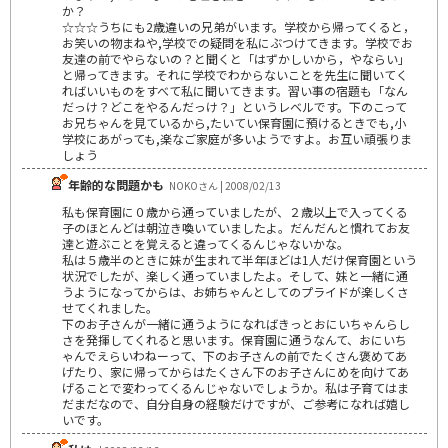
か？
☆☆☆うちにも2歳違いの兄弟がいます。学校から帰ってくると，
お笑いの物まねや,学校での疑問を私にぶつけてきます。学校でお
友達の前でやらないの？と聞くと「はずかしいから，やならい」
と帰ってきます。それに学校でわからないことを先生に聞いてく
ればいいものをすべて私に聞いてきます。習い事の宿題も「なん
だっけ？どこをやるんだっけ？」というレベルです。下のこって
お兄ちゃんを見ているから,たいてい保育園に預けるときでも,小
学校にあがっても,楽なご家庭が多いようですよ。お互い頑張りま
しょう
年齢的な問題かも
NOKOさん | 2008/02/13
私も保育園に０歳から通っていましたが、２歳以上で入ってくる
子のほとんどは朝泣き喚いていましたよ。だんだんと慣れてお友
達と遊ぶことを覚えると違ってくるんじゃないかな。
私は５歳半のときに妹が生まれて半年ほどは1人だけ保育園という
状況でしたが、楽しく通っていましたよ。そして、妹と一緒に通
うようになってからは、お姉ちゃんとしてのプライドが楽しくさ
せてくれました。
下のお子さんが一緒に通うようになればきっとおにいちゃんらし
さを発揮してくれると思います。保育園に通うなんて、おにいち
ゃんでえらいわねーって、下のお子さんの前でたくさん褒めてあ
げたり、家に帰ってからはたくさん下のお子さんにめを向けてあ
げることで変わってくるんじゃないでしょうか。私は子育てはま
だまだなので、自分自身の経験だけですが、ご参考になれば嬉し
いです。