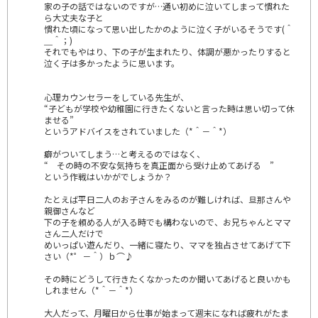
家の子の話ではないのですが…通い初めに泣いてしまって慣れた
ら大丈夫な子と
慣れた頃になって思い出したかのように泣く子がいるそうです(＾
＿＾；)
それでもやはり、下の子が生まれたり、体調が悪かったりすると
泣く子は多かったように思います。
心理カウンセラーをしている先生が、
“子どもが学校や幼稚園に行きたくないと言った時は思い切って休
ませる”
というアドバイスをされていました（*＾－＾*）
癖がついてしまう…と考えるのではなく、
“ その時の不安な気持ちを真正面から受け止めてあげる ”
という作戦はいかがでしょうか？
たとえば平日二人のお子さんをみるのが難しければ、旦那さんや
親御さんなど
下の子を頼める人が入る時でも構わないので、お兄ちゃんとママ
さん二人だけで
めいっぱい遊んだり、一緒に寝たり、ママを独占させてあげて下
さい（*゜－＾）ｂ⌒♪
その時にどうして行きたくなかったのか聞いてあげると良いかも
しれません（*＾－＾*）
大人だって、月曜日から仕事が始まって週末になれば疲れがたま