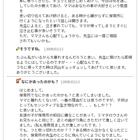
家に帰ってきたら、ギュッと抱きしめてあげて、今日は何を過ご
していたのか教えてあげ、ママはあなたの事が大好きという態度
を
思い切り伝えてあげ続けると、ある時から嫌がらずに保育所に
行くようになったという話しは聞きます。
先生によると、泣き暴れていても、ママが帰ってしまうとすぐに
泣き止む事が多いそうです。
ただ、ママさんも心配でしょうから、先生には一度ご相談
されてもいいかも。
そうですね。
| 2008/02/12
たぶん私がいるから大暴れするんだろうと思い、先生に預けたら即帰
るようにはしているのですが・・・心配なんです。
うちに帰ってきた時は沢山ギュッギュッしてあげていと思います。
ありがとうございました。
なにかあったのかも？
| 2008/02/12
はじめまして。
保育所でなにかあったのかも？と思ってしまいました。
ママと離れたくないが、一番の理由だとは思うのですが、子供は
とってもセンシティブな生き物なので、、、もしや？？
と思いました。
友達の子が保育所の初日に嫌なことがあって、ミマタロウさんの
お兄ちゃんと同じで、近くの曲がり角にきただけで激しく泣いて
ました。(私も実際見ましたが激しかったです。）
でも、フと吹っ切れたのか？？？ある時から泣かなくなったどこ
ろか、保育所の先生のところに飛んでいくようになりました。
もちろん、ママの迎えがきたら、自分の持ち物を台風のごとくか