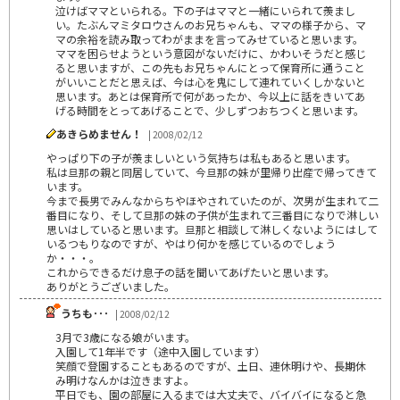
泣けばママといられる。下の子はママと一緒にいられて羨まし
い。たぶんマミタロウさんのお兄ちゃんも、ママの様子から、マ
マの余裕を読み取ってわがままを言ってみせていると思います。
ママを困らせようという意図がないだけに、かわいそうだと感じ
ると思いますが、この先もお兄ちゃんにとって保育所に通うこと
がいいことだと思えば、今は心を鬼にして連れていくしかないと
思います。あとは保育所で何があったか、今以上に話をきいてあ
げる時間をとってあげることで、少しずつおちつくと思います。
あきらめません！
| 2008/02/12
やっぱり下の子が羨ましいという気持ちは私もあると思います。
私は旦那の親と同居していて、今旦那の妹が里帰り出産で帰ってきて
います。
今まで長男でみんなからちやほやされていたのが、次男が生まれて二
番目になり、そして旦那の妹の子供が生まれて三番目になりで淋しい
思いはしていると思います。旦那と相談して淋しくないようにはして
いるつもりなのですが、やはり何かを感じているのでしょう
か・・・。
これからできるだけ息子の話を聞いてあげたいと思います。
ありがとうございました。
うちも･･･
| 2008/02/12
3月で3歳になる娘がいます。
入園して1年半です（途中入園しています）
笑顔で登園することもあるのですが、土日、連休明けや、長期休
み明けなんかは泣きますよ。
平日でも、園の部屋に入るまでは大丈夫で、バイバイになると急