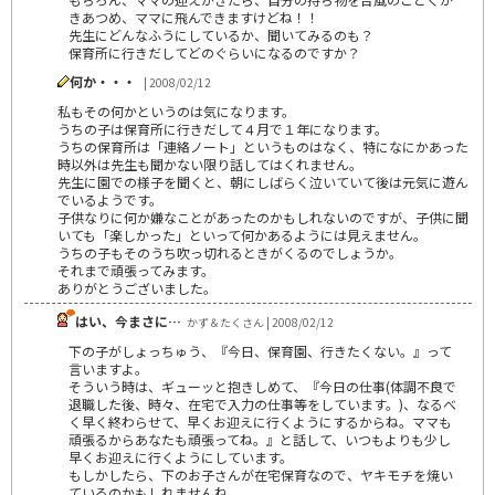
きあつめ、ママに飛んできますけどね！！
先生にどんなふうにしているか、聞いてみるのも？
保育所に行きだしてどのぐらいになるのですか？
何か・・・
| 2008/02/12
私もその何かというのは気になります。
うちの子は保育所に行きだして４月で１年になります。
うちの保育所は「連絡ノート」というものはなく、特になにかあった
時以外は先生も聞かない限り話してはくれません。
先生に園での様子を聞くと、朝にしばらく泣いていて後は元気に遊ん
でいるようです。
子供なりに何か嫌なことがあったのかもしれないのですが、子供に聞
いても「楽しかった」といって何かあるようには見えません。
うちの子もそのうち吹っ切れるときがくるのでしょうか。
それまで頑張ってみます。
ありがとうございました。
はい、今まさに…
かず＆たくさん | 2008/02/12
下の子がしょっちゅう、『今日、保育園、行きたくない。』って
言いますよ。
そういう時は、ギューッと抱きしめて、『今日の仕事(体調不良で
退職した後、時々、在宅で入力の仕事等をしています。)、なるべ
く早く終わらせて、早くお迎えに行くようにするからね。ママも
頑張るからあなたも頑張ってね。』と話して、いつもよりも少し
早くお迎えに行くようにしています。
もしかしたら、下のお子さんが在宅保育なので、ヤキモチを焼い
ているのかもしれませんね。