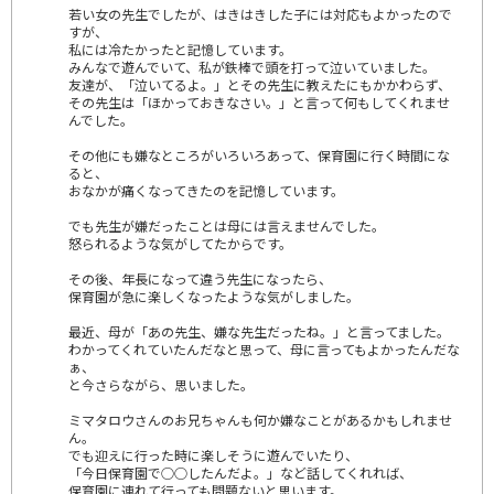
若い女の先生でしたが、はきはきした子には対応もよかったので
すが、
私には冷たかったと記憶しています。
みんなで遊んでいて、私が鉄棒で頭を打って泣いていました。
友達が、「泣いてるよ。」とその先生に教えたにもかかわらず、
その先生は「ほかっておきなさい。」と言って何もしてくれませ
んでした。
その他にも嫌なところがいろいろあって、保育園に行く時間にな
ると、
おなかが痛くなってきたのを記憶しています。
でも先生が嫌だったことは母には言えませんでした。
怒られるような気がしてたからです。
その後、年長になって違う先生になったら、
保育園が急に楽しくなったような気がしました。
最近、母が「あの先生、嫌な先生だったね。」と言ってました。
わかってくれていたんだなと思って、母に言ってもよかったんだな
ぁ、
と今さらながら、思いました。
ミマタロウさんのお兄ちゃんも何か嫌なことがあるかもしれませ
ん。
でも迎えに行った時に楽しそうに遊んでいたり、
「今日保育園で○○したんだよ。」など話してくれれば、
保育園に連れて行っても問題ないと思います。