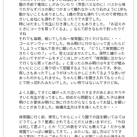
園の手前で電柱にしがみついたり（市営バスなのに）バスから降
りたがらずバスの扉につかまって離れなかったり石のように1歩も
動かないこともありました。1歳の次女も連れていたので荷物は大
きいし会社にも遅れそうになったりで大変でした。
時にはだまして先生に引き渡したこともありました。「お迎えの
ときにコーラを買ってくるよ。」なんて好きなもので釣ったりで
すね
それでも毎朝、戦いでしたね～保育園に行くだけなのに・・・
ゴールデンウィークでした。休み明けに行かないって言ったらど
うしようって悩んで息子に聞いたんです。「どうして保育園に行
きたくないの？」って。答えは出ませんでした。漠然と嫌だった
みたいですがゲームをすごくほしがったので「保育園に泣かない
で行くなら買ってあげる。」と言ったら休み明けは今までが嘘み
たいににこにこ張り切って登園するようになったんです。多分、
寂しさもあったでしょうがほったらかしにされてるような思いが
あったのかもしれません。ちゃんと願いを聞き入れてもらったこ
とで吹っ切れたみたいでした。いい例ではないんですけどね。
よく入園してすぐに嫌がったり泣いたりする子があとあとやりや
すいと先生が言ってました。初めから問題なく入園した子は連休
明けとか夏休み明けに急に行きたがらなくなるってお話しを聞い
たことがありました。結構先生方は手を焼くんだとか・・・
保育園に行く前、帰宅してからじっくり園での話を聞いてみては
どうでしょう？普通にされてることだとは思いますけど。「今日
は何して遊ぶ？」とか「○○の歌をママにも教えてよ！だから保
育園でいっぱい練習してきて。」みたいな。話し方はどうです
か？実行してたらごめんなさい。弟くんが家にいるから焼きもち