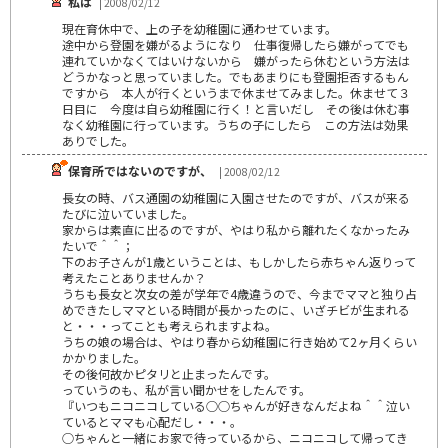
私は
| 2008/02/12
現在育休中で、上の子を幼稚園に通わせています。
途中から登園を嫌がるようになり 仕事復帰したら嫌がってでも
連れていかなくてはいけないから 嫌がったら休むという方法は
どうかなっと思っていました。でもあまりにも登園拒否するもん
ですから 本人が行くというまで休ませてみました。休ませて３
日目に 今度は自ら幼稚園に行く！と言いだし その後は休む事
なく幼稚園に行っています。うちの子にしたら この方法は効果
ありでした。
保育所ではないのですが、
| 2008/02/12
長女の時、バス通園の幼稚園に入園させたのですが、バスが来る
たびに泣いていました。
家からは素直に出るのですが、やはり私から離れたくなかったみ
たいで＾＾；
下のお子さんが1歳ということは、もしかしたら赤ちゃん返りって
考えたことありませんか？
うちも長女と次女の差が学年で4歳違うので、今までママと独り占
めできたしママといる時間が長かったのに、いざチビが生まれる
と・・・ってことも考えられますよね。
うちの娘の場合は、やはり春から幼稚園に行き始めて2ヶ月くらい
かかりました。
その後何故かピタリと止まったんです。
っていうのも、私が言い聞かせをしたんです。
『いつもニコニコしている○○ちゃんが好きなんだよね＾＾泣い
ているとママも心配だし・・・。
○ちゃんと一緒にお家で待っているから、ニコニコして帰ってき