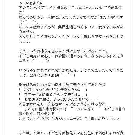
っているように
下の子と比べて“もう４歳なのに”“お兄ちゃんなのに”“できるの
に”
なんてついつい一人前に思えてしまいがちですが“まだ４歳”です
（*＾－＾*）
たった４歳の子どもが、集団生活をおくる中で、疲れない訳があ
りません。
お友達と上手く遊べなかったり、ママと離れる不安もあることで
しょう。
そういった気持ちをきちんと受け止めてあげることで、
子ども自身が安心して保育園に通えるようになる事もあると思う
んです（*＾－＾*）
いつも不安なまま連れて行かれたら、いつまでたったって行きた
くは…なれないですよね(＾＿＾；)
出かける前にいっぱい抱きしめて安心させてあげたり
｢ ○時になったら迎えに来るからね。 ｣
｢ ママが迎えに来るから大丈夫だよ。 ｣
｢ お友達や先生と、いっぱい遊んでおいで。 ｣
と言葉かけをして安心させてあげるよう心掛けるなど
“ 子どもに言う事を聞かせる ” のではなく “ 子どもの言う
事を聞く・耳を傾ける ”
と言うことを心掛けた方が、スムーズに行く事もありますよ♪
あとは、やはり、子どもを直接見ている先生に相談されるのが良