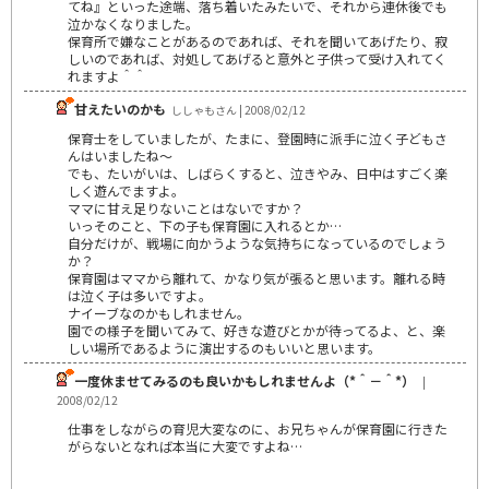
てね』といった途端、落ち着いたみたいで、それから連休後でも
泣かなくなりました。
保育所で嫌なことがあるのであれば、それを聞いてあげたり、寂
しいのであれば、対処してあげると意外と子供って受け入れてく
れますよ＾＾
甘えたいのかも
ししゃもさん | 2008/02/12
保育士をしていましたが、たまに、登園時に派手に泣く子どもさ
んはいましたね～
でも、たいがいは、しばらくすると、泣きやみ、日中はすごく楽
しく遊んでますよ。
ママに甘え足りないことはないですか？
いっそのこと、下の子も保育園に入れるとか…
自分だけが、戦場に向かうような気持ちになっているのでしょう
か？
保育園はママから離れて、かなり気が張ると思います。離れる時
は泣く子は多いですよ。
ナイーブなのかもしれません。
園での様子を聞いてみて、好きな遊びとかが待ってるよ、と、楽
しい場所であるように演出するのもいいと思います。
一度休ませてみるのも良いかもしれませんよ（*＾－＾*）
|
2008/02/12
仕事をしながらの育児大変なのに、お兄ちゃんが保育園に行きた
がらないとなれば本当に大変ですよね…