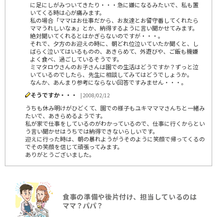
に足にしがみついてきたり・・・急に嫌になるみたいで、私も置
いてくる時は心が痛みます。
私の場合「ママはお仕事だから、お友達とお留守番してくれたら
ママうれしいなぁ」とか、納得するように言い聞かせてみます。
絶対聞いてくれるとはかぎらないのですが・・・。
それで、夕方のお迎えの時に、朝どれ位泣いていたか聞くと、し
ばらく泣いてはいるものの、あきらめて、外遊びや、ご飯も機嫌
よく食べ、過ごしているそうです。
ミマタロウさんのお子さんは園での生活はどうですか？ずっと泣
いているのでしたら、先生に相談してみてはどうでしょうか。
なんか、あんまり参考にならない回答ですみません・・・。
そうですか・・・
| 2008/02/12
うちも休み明けがひどくて、園での様子もユキマママさんちと一緒み
たいで、あきらめるようです。
私が家で仕事をしているのがわかっているので、仕事に行くからとい
う言い聞かせはうちでは納得できないらしいです。
迎えに行った時は、朝の暴れようがうそのように笑顔で帰ってくるの
でその笑顔を信じて頑張ってみます。
ありがとうございました。
食事の準備や後片付け、担当しているのは
ママ？パパ？