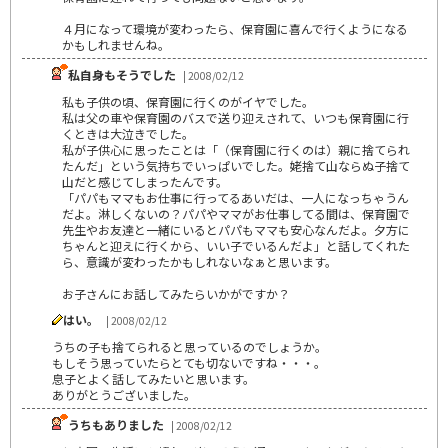
４月になって環境が変わったら、保育園に喜んで行くようになる
かもしれませんね。
私自身もそうでした
| 2008/02/12
私も子供の頃、保育園に行くのがイヤでした。
私は父の車や保育園のバスで送り迎えされて、いつも保育園に行
くときは大泣きでした。
私が子供心に思ったことは「（保育園に行くのは）親に捨てられ
たんだ」という気持ちでいっぱいでした。姥捨て山ならぬ子捨て
山だと感じてしまったんです。
「パパもママもお仕事に行ってるあいだは、一人になっちゃうん
だよ。淋しくないの？パパやママがお仕事してる間は、保育園で
先生やお友達と一緒にいるとパパもママも安心なんだよ。夕方に
ちゃんと迎えに行くから、いい子でいるんだよ」と話してくれた
ら、意識が変わったかもしれないなぁと思います。
お子さんにお話してみたらいかがですか？
はい。
| 2008/02/12
うちの子も捨てられると思っているのでしょうか。
もしそう思っていたらとても切ないですね・・・。
息子とよく話してみたいと思います。
ありがとうございました。
うちもありました
| 2008/02/12