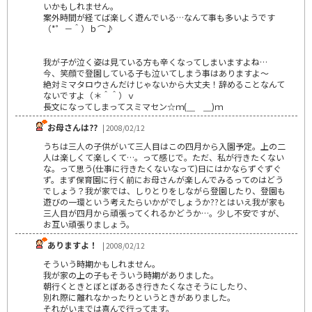
いかもしれません。
案外時間が経てば楽しく遊んでいる…なんて事も多いようです
（*゜－＾）ｂ⌒♪
我が子が泣く姿は見ている方も辛くなってしまいますよね…
今、笑顔で登園している子も泣いてしまう事はありますよ～
絶対ミマタロウさんだけじゃないから大丈夫！辞めることなんて
ないですよ（＊＾＾）ｖ
長文になってしまってスミマセン☆ｍ(＿ ＿)ｍ
お母さんは??
| 2008/02/12
うちは三人の子供がいて三人目はこの四月から入園予定。上の二
人は楽しくて楽しくて…。って感じで。ただ、私が行きたくない
な。って思う(仕事に行きたくないなって)日にはかならずぐずぐ
ず。まず保育園に行く前にお母さんが楽しんでみるってのはどう
でしょう？我が家では、しりとりをしながら登園したり、登園も
遊びの一環という考えたらいかがでしょうか??とはいえ我が家も
三人目が四月から頑張ってくれるかどうか…。少し不安ですが、
お互い頑張りましょう。
ありますよ！
| 2008/02/12
そういう時期かもしれません。
我が家の上の子もそういう時期がありました。
朝行くときとぼとぼあるき行きたくなさそうにしたり、
別れ際に離れなかったりというときがありました。
それがいまでは喜んで行ってます。