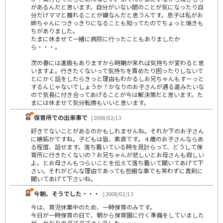
があるんだと思います。自分がいない間のことが気になったり自
分だけママと離れることが嫌なんだと思うんです。息子は私がお
姉ちゃんにつきっきりになることも知ってたのでちょっと焼きも
ちがありました。
たまに休ませて一緒に病院に行ったこともありましたか
ら・・・。
次の春には進級もありますから時期が来れば気持ちが変わると思
いますよ。行きたくないって気持ちを責めたり困ったりしないで
とにかく話をしたらきっと理由もわかるしお兄ちゃんもすーっと
するんじゃないでしょうか？かなりのお子さんが通る道みたいな
ので気長に付き合ってあげることが今は解決策だと思います。た
まには休ませて気分転換もいいと思います。
保育所での出来事で
| 2008/02/13
好きでないことがあるのかもしれませんね。それか下のお子さん
に嫉妬かですね。子どもは皆、素直です。４歳のお子さんならあ
る程度、話せます。落ち着いている時を見計らって、どうして保
育所に行きたくないの？お兄ちゃんが悲しいとお母さんも寂しい
よ。とお母さんもつらいことを伝えて落ち着いて聞いてあげて下
さい。それがどんな理由であっても些細な事でも笑わずに真剣に
聞いてあげて下さいね。
今朝、そうでした・・・
| 2008/02/13
今は、育児休業中のため、一時保育のみです。
今日が一時保育の日で、朝から保育園に行く準備をしていました
が、かなりのグズグズさんでした・・・。