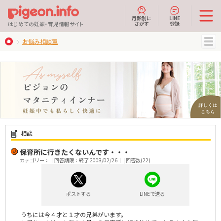
月齢別に
LINE
さがす
登録
はじめての妊娠・育児情報サイト
お悩み相談室
MENU
相談
保育所に行きたくないんです・・・
カテゴリー：｜回答期限：終了 2008/02/26｜ | 回答数(22)
ポストする
LINEで送る
うちには今４才と１才の兄弟がいます。