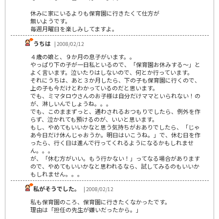
休みに家にいるよりも保育園に行きたくて仕方が
無いようです。
毎週月曜日を楽しみしてますよ。
うちは
| 2008/02/12
４歳の娘と、９か月の息子がいます。。
やっぱり下の子が一日私といるので、「保育園お休みする～」と
よく言います。泣いたりはしないので、何とか行っています。
それにうちは、あと３か月したら、下の子も保育園に行くので、
上の子も今だけとわかっているのだと思います。
でも、ミマタロウさんのお子様は自分だけママといられない！の
が、淋しいんでしょうね。。。
でも、このままずっと、通わされるおつもりでしたら、例外を作
らず、泣かれても預けるのが、いいと思います。
もし、やめてもいいかなと思う気持ちがおありでしたら、「じゃ
あ今日だけ休んじゃおうか。明日はいこうね。」で、休む日を作
ったら、行く日は進んで行ってくれるようになるかもしれませ
ん。。。
が、「休む方がいい。もう行かない！」ってなる場合があります
ので、やめてもいいかなと思われるなら、試してみるのもいいか
もしれません。。。
私がそうでした。
| 2008/02/12
私も保育園のころ、保育園に行きたくなかったです。
理由は「担任の先生が嫌いだったから。」