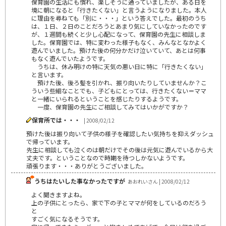
保育園の生活にも慣れ、楽しそうに通っていましたが、ある日を
境に朝になると「行きたくない」と言うようになりました。本人
に理由を尋ねても「別に・・・」という答えでした。最初のうち
は、１日、２日のことだろうとあまり気にしていなかったのです
が、１週間も続くと少し心配になって、保育園の先生に相談しま
した。保育園では、特に変わった様子もなく、みんなとなかよく
遊んでいました。預けた後の何分かだけ泣いていて、あとは何事
もなく遊んでいたようです。
うちは、休み明けの特に天気の悪い日に特に「行きたくない」
と言います。
預けた後、後ろ髪を引かれ、振り向いたりしていませんか？こ
ういう些細なことでも、子どもにとっては、行きたくない＝ママ
と一緒にいられるということを感じたりするようです。
一度、保育園の先生にご相談してみてはいかがですか？
保育所では・・・
| 2008/02/12
預けた後は振り向いて子供の様子を確認したい気持ちを抑えダッシュ
で帰っています。
先生に相談しても泣くのは朝だけでその後は元気に遊んでいるから大
丈夫です。ということなので時期を待つしかないようです。
頑張ります・・・ありがとうございました。
うちはたいした事なかったですが
あおれいさん | 2008/02/12
よく聞きますよね。
上の子供にとったら、家で下の子とママが何をしているのだろう
と
すごく気になるそうです。