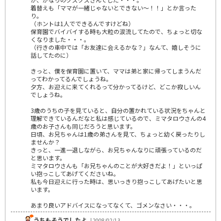
着替えも「ママが一緒じゃないとできない～！！」とか言った
り。
（ホントは1人でできるんですけどね）
保育園でバイバイする時も大粒の涙流してたので、ちょっと切な
くなりました・・・。
（行きの車中では「お友達に会えるかな？」なんて、嬉しそうに
話してたのに）
きっと、僕を保育園に置いて、ママは弟と家に帰ってしまうんだ
ってわかってるんでしょうね。
夕方、お迎えに来てくれるって分かってるけど、どこか寂しいん
でしょうね。
3歳のうちの子を見ていると、自分の置かれている状況をちゃんと
理解できているんだなと私は感じているので、ミマタロウさんの4
歳のお子さんも同じだろうと思います。
日頃、お兄ちゃんは1歳の弟さんを見て、ちょっと幼く戻ったりし
ませんか？
きっと、一進一退しながら、お兄ちゃんなりに頑張っているのだ
と思います。
ミマタロウさんも「お兄ちゃんのことが大好きだよ！」といっぱ
い抱っこしてあげてくださいね。
私も今日迎えに行った時は、思いっきり抱っこしてあげたいと思
います。
あまり良いアドバイスになってなくて、ゴメンなさい・・・。
うちもそうでしたよ
| 2008/02/13