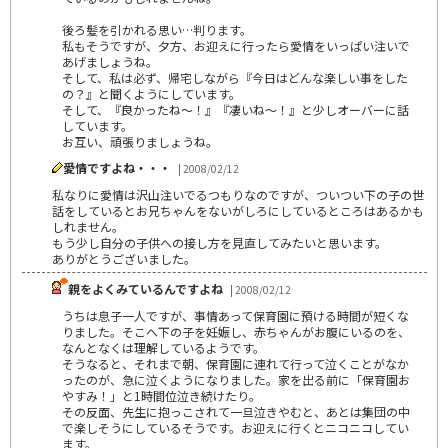
後ろ髪を引かれる思い…判ります。
私もそうですが、夕方、お迎えに行ったら愛情をいっぱい注いで
あげましょうね。
そして、私は必ず、帰宅しながら『今日はどんな楽しい事をした
の？』と聞くようにしています。
そして、『良かったね～！』『凄いね～！』と少しオーバーに話
しています。
お互い、頑張りましょうね。
愛情ですよね・・・
| 2008/02/12
私なりに愛情は沢山注いでるつもりなのですが、ついつい下の子の世
話をしているとお兄ちゃんをないがしろにしているところはあるかも
しれません。
もう少し自分の子供への接し方を見直してみたいと思います。
ありがとうございました。
親をよくみているんですよね
| 2008/02/12
うちは息子一人ですが、事情あって保育園に預ける時間が短くな
りました。そこへ下の子を妊娠し、赤ちゃんがお腹にいるのを、
なんとなくは理解しているようです。
そうなると、それまで朝、保育園に連れて行って泣くことがなか
ったのが、急に泣くようになりました。家を出る前に「保育園お
やすみ！」と1時間位泣き続けたり。
その反面、先生に抱っこされて一旦泣きやむと、あとは集団の中
で楽しそうにしているそうです。お迎えに行くとニコニコしてい
ます。