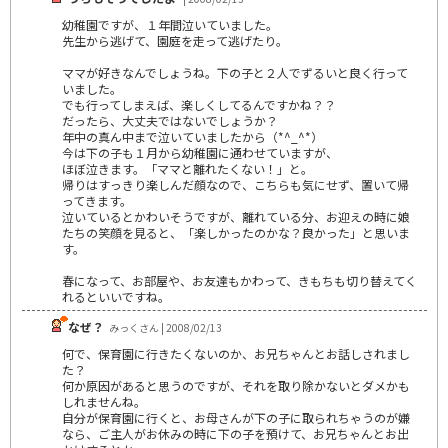
幼稚園ですが、１年間泣いていました。
先生から逃げて、園庭を走って逃げたり。
ママが好きなんでしょうね。下の子と２人でずるいと良く行って
いました。
でも行ってしまえば、楽しくしてるんですかね？？
だったら、大丈夫ではないでしょうか？
年中の真ん中まで泣いていましたから（*^_^*）
今は下の子も１月から幼稚園に通わせていますが、
ほぼ泣きます。「ママと離れたくない！」と。
帰りはすっきり楽しんだ顔なので、こちらも気にせず、置いて帰
ってきます。
泣いているとかわいそうですが、離れている分、お迎えの時に娘
たちの笑顔を見ると、「楽しかったのかな？良かった」と思いま
す。
春になって、お部屋や、お友達もかわって、きもちも切り替えてく
れるといいですね。
なぜ？
みっくさん | 2008/02/13
何で、保育園に行きたくないのか、お兄ちゃんとお話しされまし
た？
何か原因があると思うのですが、それを取り除かないとダメかも
しれませんね。
自分が保育園に行くと、お母さんが下の子に取られちゃうのが嫌
なら、ご主人がお休みの時に下の子を預けて、お兄ちゃんとお出