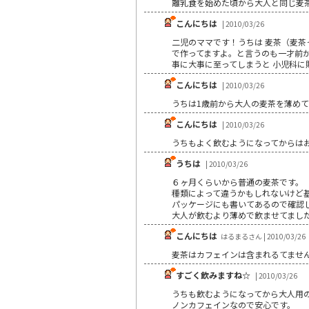
離乳食を始めた頃から大人と同じ麦茶
こんにちは
| 2010/03/26
二児のママです！うちは 麦茶（麦茶
で作ってますよ。と言うのも一才前か
事に大事に至ってしまうと 小児科
こんにちは
| 2010/03/26
うちは1歳前から大人の麦茶を薄めて
こんにちは
| 2010/03/26
うちもよく飲むようになってからは
うちは
| 2010/03/26
６ヶ月くらいから普通の麦茶です。
種類によって違うかもしれないけど
パッケージにも書いてあるので確認
大人が飲むより薄めで飲ませてまし
こんにちは
はるまるさん | 2010/03/26
麦茶はカフェインは含まれるてませ
すごく飲みますね☆
| 2010/03/26
うちも飲むようになってから大人用
ノンカフェインなので安心です。