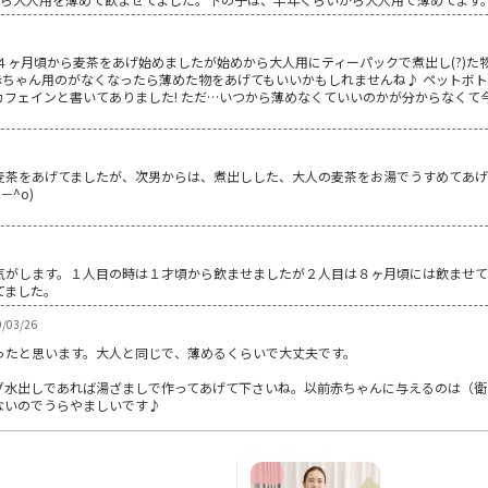
４ヶ月頃から麦茶をあげ始めましたが始めから大人用にティーパックで煮出し(?)た物
今ある赤ちゃん用のがなくなったら薄めた物をあげてもいいかもしれませんね♪ ペット
ェインと書いてありました! ただ…いつから薄めなくていいのかが分からなくて今悩み
茶をあげてましたが、次男からは、煮出しした、大人の麦茶をお湯でうすめてあげてま
^o)
気がします。１人目の時は１才頃から飲ませましたが２人目は８ヶ月頃には飲ませて
てました。
/03/26
ったと思います。大人と同じで、薄めるくらいで大丈夫です。
グ水出しであれば湯ざましで作ってあげて下さいね。以前赤ちゃんに与えるのは（衛
ないのでうらやましいです♪