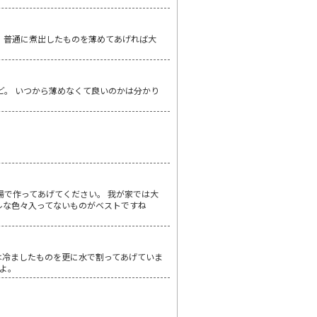
 普通に煮出したものを薄めてあげれば大
ど。 いつから薄めなくて良いのかは分かり
湯で作ってあげてください。 我が家では大
ルな色々入ってないものがベストですね
ては冷ましたものを更に水で割ってあげていま
よ。