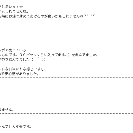
だと思います☆
かもしれませんね。
時にお湯で薄めてあげるのが良いかもしれませんね(*^_^*)
ンポで売っている
のものです。３０パックくらい入ってます。）を飲んでました。
麦茶を飲んでました（＾＾；）
ルドな口当たりな感じですし、
ので安心感がありました。
りません。
ゃんでも大丈夫です。