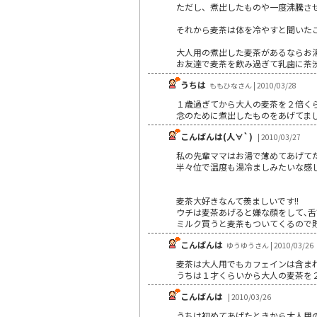
ただし、煮出したものや一度沸騰さ
それから麦茶は体を冷やすと聞いた
大人用の煮出した麦茶があるならお
お友達で麦茶を飲み過ぎて乳歯に茶
うちは
ももひなさん | 2010/03/28
１歳過ぎてから大人の麦茶を２倍く
念のために煮出したものをあげてま
こんばんは(人∀`)
| 2010/03/27
私の先輩ママはお湯で薄めてあげて
半々位で温度も湯冷ましみたいな感じで
麦茶大好きなんて羨ましいです!!
ウチは麦茶あげると嫌な顔をして､
ミルク買うと麦茶もついてくるので貯ま
こんばんは
ゆうゆうさん | 2010/03/26
麦茶は大人用でもカフェインは含ま
うちは１才くらいから大人の麦茶を
こんばんは
| 2010/03/26
うちは初めてあげたときから大人用