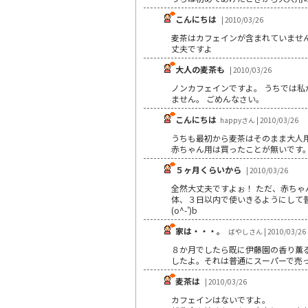
こんにちは
| 2010/03/26
麦茶はカフェインが含まれていませ
丈夫ですよ
大人の麦茶も
| 2010/03/26
ノンカフェインですよ。 うちでは私
ません。 ごめんなさい。
こんにちは
happyさん | 2010/03/26
うちも最初から麦茶はそのまま大人
赤ちゃん用は買ったことが無いです
５ヶ月くらいから
| 2010/03/26
全然大丈夫ですよぉ！ ただ、赤ちゃ
体、３日以内で使いきるようにして
(o^-’)b
家は・・・。
ばやしさん | 2010/03/26
８か月でしたら既に伊藤園の香り薫る
したよ。それは普通にスーパーで売
麦茶は
| 2010/03/26
カフェインはないですよ｡