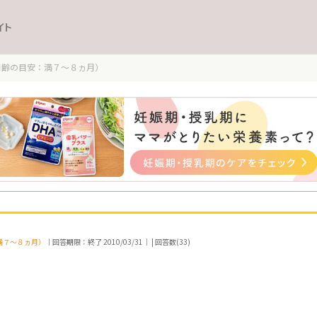
イト
月齢の目安：満７～８ヵ月）
満７～８ヵ月）
｜回答期限：終了 2010/03/31｜ | 回答数(33)