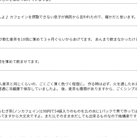
んよ♪ カフェインを摂取できない息子が病院から言われたので、確かだと思います。
が飲む麦茶を10倍に薄めて３ヶ月ぐらいからあげてます。 あんまり飲まなかったけ
用を薄めて飲ませてます。
。
ん麦茶と同じくらいの、ごくごく薄く色づく程度に。 作る時は必ず、火を通したお
普通に冷蔵庫で保存していましたよ。 後、麦茶も種類がありますから、ごくシンプ
むぎ茶(ノンカフェイン)198円で54袋入りのものを2Lの水に1パックで煮て作っ
ってますから大丈夫ですよ。また1Lそのまま水だしでも出来るものなので結構楽です