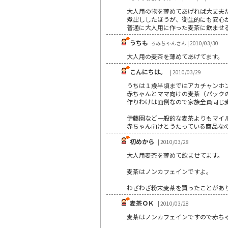
大人用の物を薄めてあげれば大丈夫
煮出ししたほうが、衛生的にも安心
普通に大人用に作った麦茶に飲ませる
うちも
ろみちゃんさん | 2010/03/30
大人用の麦茶を薄めてあげてます。
こんにちは。
| 2010/03/29
うちは１歳半頃まではアカチャンホ
赤ちゃんとママ向けの麦茶（パック
作りわけは面倒なので家族全員同じ
伊藤園など一般的な麦茶よりもマイ
赤ちゃん向けとうたっている商品な
初めから
| 2010/03/28
大人用麦茶を薄めて飲ませてます。
麦茶はノンカフェインですよ。
わざわざ粉末麦茶を買ったことがあ
麦茶ＯＫ
| 2010/03/28
麦茶はノンカフェインですので赤ち