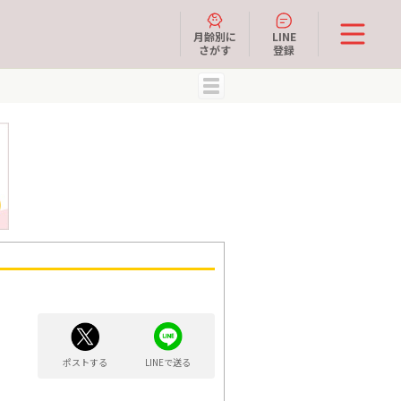
月齢別に
LINE
さがす
登録
MENU
ポストする
LINEで送る