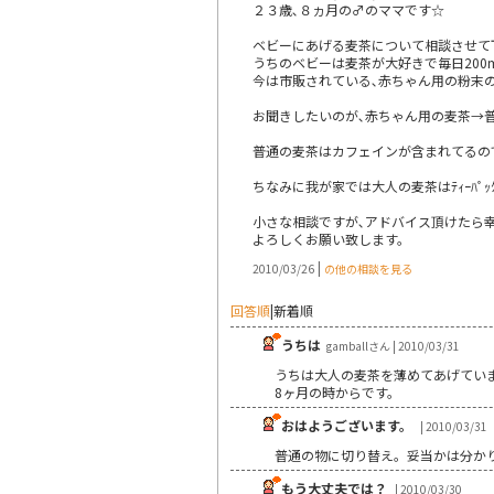
２３歳､８ヵ月の♂のママです☆
ベビーにあげる麦茶について相談させて下
うちのベビーは麦茶が大好きで毎日200
今は市販されている､赤ちゃん用の粉末
お聞きしたいのが､赤ちゃん用の麦茶→
普通の麦茶はカフェインが含まれてるので良
ちなみに我が家では大人の麦茶はﾃｨｰﾊﾟｯ
小さな相談ですが､アドバイス頂けたら幸い
よろしくお願い致します。
|
2010/03/26
の他の相談を見る
回答順
|
新着順
うちは
gamballさん | 2010/03/31
うちは大人の麦茶を薄めてあげてい
8ヶ月の時からです。
おはようございます。
| 2010/03/31
普通の物に切り替え。妥当かは分か
もう大丈夫では？
| 2010/03/30