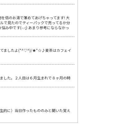
を倍のお湯で薄めてあげちゃってます! 大
ボトルで見たのでティーパックで売ってるか分
中です(-.-;) あまり参考にならなかっ
したよ(*^▽^)/★*☆♪麦茶はカフェイ
ました。２人目は６月生まれで８ヶ月の時
生的に）当日作ったもののみと聞いた覚え