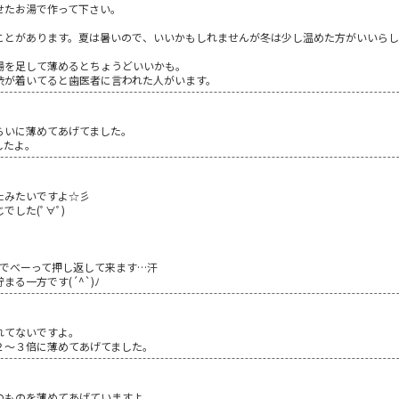
せたお湯で作って下さい。
ことがあります。夏は暑いので、いいかもしれませんが冬は少し温めた方がいいらし
湯を足して薄めるとちょうどいいかも。
渋が着いてると歯医者に言われた人がいます。
らいに薄めてあげてました。
したよ。
たみたいですよ☆彡
した(ﾟ∀ﾟ)
舌でべーって押し返して来ます…汗
る一方です(´^`)ﾉ
れてないですよ。
２～３倍に薄めてあげてました。
のものを薄めてあげていますよ。