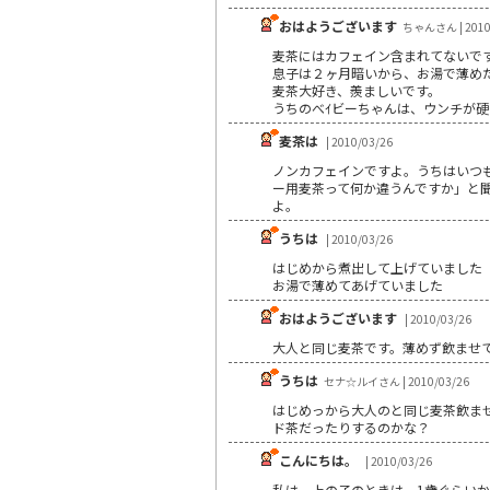
おはようございます
ちゃんさん | 2010
麦茶にはカフェイン含まれてないで
息子は２ヶ月暗いから、お湯で薄め
麦茶大好き、羨ましいです。
うちのべｲビーちゃんは、ウンチが
麦茶は
| 2010/03/26
ノンカフェインですよ。うちはいつも
ー用麦茶って何か違うんですか」と
よ。
うちは
| 2010/03/26
はじめから煮出して上げていました
お湯で薄めてあげていました
おはようございます
| 2010/03/26
大人と同じ麦茶です。薄めず飲ませ
うちは
セナ☆ルイさん | 2010/03/26
はじめっから大人のと同じ麦茶飲ま
ド茶だったりするのかな？
こんにちは。
| 2010/03/26
私は、上の子のときは、1歳ぐらい