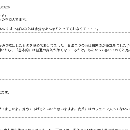
/03/26
すよ。
たのを飲んでます。
硬いのにおっぱい以外は水分をあんまりとってくれなくて・・・。
通り煮出したものを薄めてあげてました。お泊まりの時は粉末のが役立ちました(^O
聞いたら、「基本的には普通の麦茶が薄くなってるだけ。ああやって書いておくと売
てます。
せてましたよ。薄めてあげるといいと思いますよ。麦茶にはカフェイン入ってないの
から大人用を薄めて飲ませてました。下の子は、半年ぐらいから大人用で薄めてます