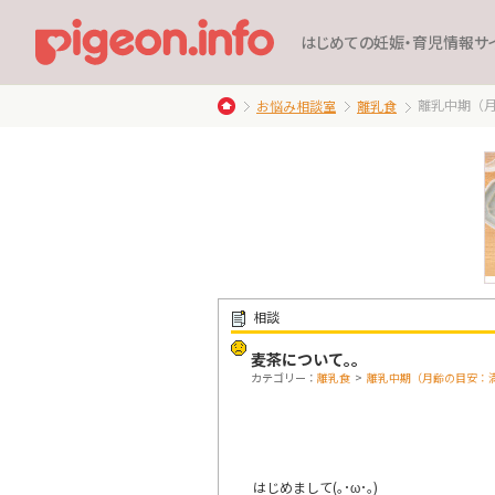
はじめての妊娠・育児情報サ
離乳中期（
お悩み相談室
離乳食
相談
麦茶について｡｡
カテゴリー：
離乳食
>
離乳中期（月齢の目安：
はじめまして(｡･ω･｡)