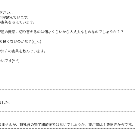
さい｡｡
ml程飲んでいます。
の麦茶を与えています。
普通の麦茶に切り替えるのは何才くらいから大丈夫なものなのでしょうか？？
くないのかな？(/_･､)
ｸﾀｲﾌﾟの麦茶を飲んでいます。
です(^-^)
ました。
りませんが、離乳食の完了期前後ではないでしょうか。我が家は１歳過ぎからです。