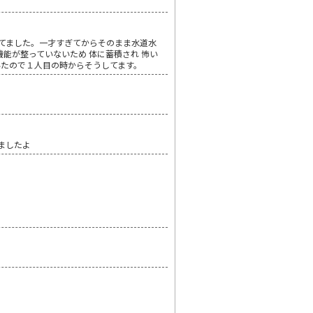
してました。一才すぎてからそのまま水道水
能が整っていないため 体に蓄積され 怖い
いたので１人目の時からそうしてます。
ましたよ