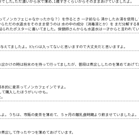
でした｡ただ濃いから水で薄め､1歳すぎくらいからそのままあげていましたよ｡
ってノンカフェじゃなかったかな？）を作るとき 一才前なら 沸かしたお湯を使用
らただの水道水をそのまま使うのは 水の中の成分（消毒液とか）を まだ分解する機
に貼られたポスターに書いてました。保健師さんからも水道水は一才からと言われて
与えてましたよ。ｶﾌｪｲﾝは入ってないと思いますので大丈夫だと思いますよ。
お出かけの時は粉末のを持って行ってましたが、普段は煮出ししたのを薄めてあげて
基本的に麦茶ってノンカフェインですよ。
して購入したほうがいいかも。
た。
んよ。うちは、市販の麦茶を薄めて、５ヶ月の離乳食時期より飲ませていましたよ。
の煮出して作ったやつを薄めてあげています。