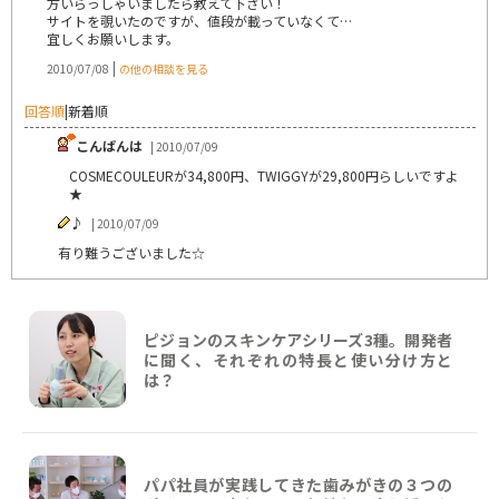
方いらっしゃいましたら教えて下さい！
サイトを覗いたのですが、値段が載っていなくて…
宜しくお願いします。
|
2010/07/08
の他の相談を見る
回答順
|
新着順
こんばんは
| 2010/07/09
COSMECOULEURが34,800円、TWIGGYが29,800円らしいですよ
★
♪
| 2010/07/09
有り難うございました☆
ピジョンのスキンケアシリーズ3種。開発者
に聞く、それぞれの特長と使い分け方と
は？
パパ社員が実践してきた歯みがきの３つの