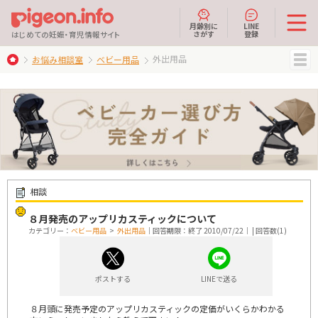
月齢別に
LINE
さがす
登録
はじめての妊娠・育児情報サイト
外出用品
お悩み相談室
ベビー用品
MENU
相談
８月発売のアップリカスティックについて
カテゴリー：
ベビー用品
>
外出用品
｜回答期限：終了 2010/07/22｜ | 回答数(1)
ポストする
LINEで送る
８月頭に発売予定のアップリカスティックの定価がいくらかわかる