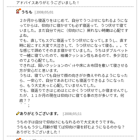
アドバイスありがとうございました！
うちも
| 2008/05/01
２か月から寝返りをはじめて、自分でうつぶせになれるようにな
ってからは、仰向けに寝かせても必ず寝返って、うつ伏せで寝て
いました。まだ自分で元に（仰向けに）戻れない時期は心配です
よね。
でも、直してもスグに寝返ってうつ伏せになってしまうし、直す
時に起こすと大変で大泣きして、うつ伏せになって寝る。。。て
な感じで諦めてそのまま寝かせていました。うちはダブルベット
で一緒に寝ていたので、結構クッション性もあるので、多少沈む
のでより心配でした。
できれば、固いクッションのﾍﾞｯﾄや床にお布団を敷いて寝させる
方が安心だと思います。
うちは、寝ていても自分で顔の向きがか換えやれるようになった
ら、一安心で、自分であおむけにも寝返りできるようになった
ら、もう大丈夫っと心配していませんでした。
でも、寝返りできはじめはとにかくうつ伏せでしか寝ませんでし
たが、１１か月の現在は仰向けに寝てる事の方が多いです。何
故？？
＾＾；
ありがとうございます。
| 2008/05/11
うちの子は自分で仰向けにもなれるので大丈夫そうですね。
うちももう少し月齢が経てば仰向け寝を好むようになるのかな？
ありがとうございました！