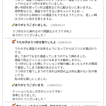
ってからはうつ伏せを好んでいました。
硬い布団を使っていれば窒息などの心配はないと思いますよ。
突然死などは、寝返りのできない赤ちゃんですよね…。
うつ伏せから仰向けへの寝返りもできるようでしたら、苦しい時
はゴロンと向きを変えますよ。
ありがとうございました。
| 2008/05/11
うつ伏せから戻れるので問題なさそうですね♪
ありがとうございました！
うちの子はうつ伏せ寝でしたよ
| 2008/05/01
うちの子も寝返りが出来るようになってからはうつぶせ寝ばかり
です。
直してあげてもまた寝返ってしまうのでもう諦めました。
寝返り防止クッションなどはあまりお勧めしません。
うつ伏せになった時にクッションが顔の横にあったらそれが原因
で窒息してしまう危険があるからです。
うつ伏せで寝てしまうのであれば布団の上は何も置かない方が良
いです。
私は枕も無しにしました。
ありがとうございます。
| 2008/05/11
クッションもなしの方がいいんですね！
参考になりました。
ありがとうございました！
赤ちゃんってうつぶせ寝、好きですよね。