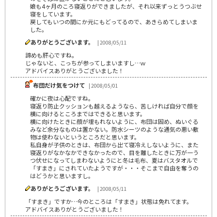
娘も4ヶ月のころ寝返りができましたが、それ以来ずっとうつぶせ
寝をしています。
戻してもいつの間にか元にもどってるので、あきらめてしまいま
した。
ありがとうございます。
| 2008/05/11
諦めも肝心ですね。
じゃないと、こっちが参ってしまいますし…ｗ
アドバイスありがとうございました！
布団だけ気をつけて
| 2008/05/01
確かに夜は心配ですね。
寝返り防止クッションも越えるようなら、苦しければ自分で顔を
横に向けるところまではできると思います。
横に向けたときに顔が埋もれないように、布団は固め、ぬいぐる
みなど余分なものは置かない。防水シーツのような通気の悪い敷
物は使わないというところだと思います。
私自身が子供のときは、布団から出て寝冷えしないように、また
寝返りがなかなかできなかったので、目を離したときに万が一う
つ伏せになってしまわないようにと冬は毛布、夏はバスタオルで
「すまき」にされていたようですが・・・そこまで自由を奪うの
はどうかと思いますし。
ありがとうございます。
| 2008/05/11
「すまき」ですか…今のところは「すまき」状態は免れてます。
アドバイスありがとうございました！