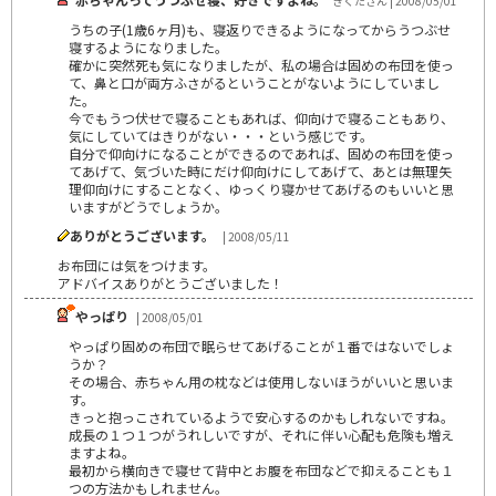
きくたさん | 2008/05/01
うちの子(1歳6ヶ月)も、寝返りできるようになってからうつぶせ
寝するようになりました。
確かに突然死も気になりましたが、私の場合は固めの布団を使っ
て、鼻と口が両方ふさがるということがないようにしていまし
た。
今でもうつ伏せで寝ることもあれば、仰向けで寝ることもあり、
気にしていてはきりがない・・・という感じです。
自分で仰向けになることができるのであれば、固めの布団を使っ
てあげて、気づいた時にだけ仰向けにしてあげて、あとは無理矢
理仰向けにすることなく、ゆっくり寝かせてあげるのもいいと思
いますがどうでしょうか。
ありがとうございます。
| 2008/05/11
お布団には気をつけます。
アドバイスありがとうございました！
やっぱり
| 2008/05/01
やっぱり固めの布団で眠らせてあげることが１番ではないでしょ
うか？
その場合、赤ちゃん用の枕などは使用しないほうがいいと思いま
す。
きっと抱っこされているようで安心するのかもしれないですね。
成長の１つ１つがうれしいですが、それに伴い心配も危険も増え
ますよね。
最初から横向きで寝せて背中とお腹を布団などで抑えることも１
つの方法かもしれません。