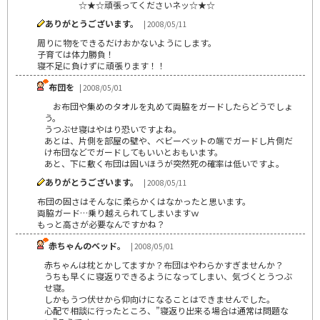
☆★☆頑張ってくださいネッ☆★☆
ありがとうございます。
| 2008/05/11
周りに物をできるだけおかないようにします。
子育ては体力勝負！
寝不足に負けずに頑張ります！！
布団を
| 2008/05/01
お布団や集めのタオルを丸めて両脇をガードしたらどうでしょ
う。
うつぶせ寝はやはり恐いですよね。
あとは、片側を部屋の壁や、ベビーベットの端でガードし片側だ
け布団などでガードしてもいいとおもいます。
あと、下に敷く布団は固いほうが突然死の確率は低いですよ。
ありがとうございます。
| 2008/05/11
布団の固さはそんなに柔らかくはなかったと思います。
両脇ガード…乗り越えられてしまいますｗ
もっと高さが必要なんですかね？
赤ちゃんのベッド。
| 2008/05/01
赤ちゃんは枕とかしてますか？布団はやわらかすぎませんか？
うちも早くに寝返りできるようになってしまい、気づくとうつぶ
せ寝。
しかもうつ伏せから仰向けになることはできませんでした。
心配で相談に行ったところ、”寝返り出来る場合は通常は問題な