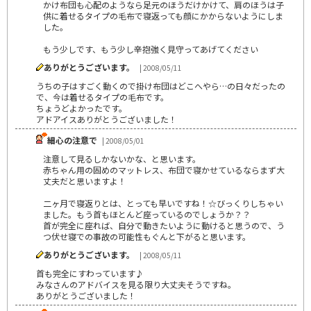
かけ布団も心配のようなら足元のほうだけかけて、肩のほうは子
供に着せるタイプの毛布で寝返っても顔にかからないようにしま
した。
もう少しです、もう少し辛抱強く見守ってあげてください
ありがとうございます。
| 2008/05/11
うちの子はすごく動くので掛け布団はどこへやら…の日々だったの
で、今は着せるタイプの毛布です。
ちょうどよかったです。
アドアイスありがとうございました！
細心の注意で
| 2008/05/01
注意して見るしかないかな、と思います。
赤ちゃん用の固めのマットレス、布団で寝かせているならまず大
丈夫だと思いますよ！
二ヶ月で寝返りとは、とっても早いですね！☆びっくりしちゃい
ました。もう首もほとんど座っているのでしょうか？？
首が完全に座れば、自分で動きたいように動けると思うので、う
つ伏せ寝での事故の可能性もぐんと下がると思います。
ありがとうございます。
| 2008/05/11
首も完全にすわっています♪
みなさんのアドバイスを見る限り大丈夫そうですね。
ありがとうございました！