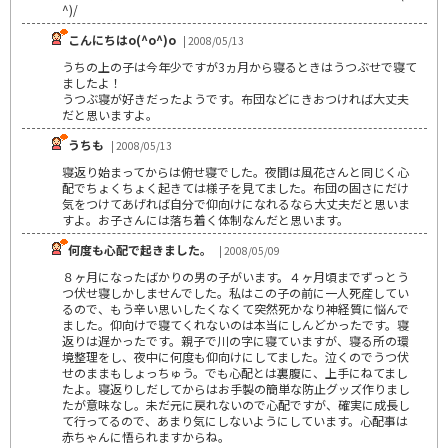
^)/
こんにちはo(^o^)o
| 2008/05/13
うちの上の子は今年少ですが3ヵ月から寝るときはうつぶせで寝て
ましたよ！
うつぶ寝が好きだったようです。布団などにきおつければ大丈夫
だと思いますよ。
うちも
| 2008/05/13
寝返り始まってからは俯せ寝でした。夜間は風花さんと同じく心
配でちょくちょく起きては様子を見てました。布団の固さにだけ
気をつけてあげれば自分で仰向けになれるなら大丈夫だと思いま
すよ。お子さんには落ち着く体制なんだと思います。
何度も心配で起きました。
| 2008/05/09
８ヶ月になったばかりの男の子がいます。４ヶ月頃までずっとう
つ伏せ寝しかしませんでした。私はこの子の前に一人死産してい
るので、もう辛い思いしたくなくて突然死かなり神経質に悩んで
ました。仰向けで寝てくれないのは本当にしんどかったです。寝
返りは遅かったです。親子で川の字に寝ていますが、寝る所の環
境整理をし、夜中に何度も仰向けにしてました。泣くのでうつ伏
せのままもしょっちゅう。でも心配とは裏腹に、上手にねてまし
たよ。寝返りしだしてからはお手製の簡単な防止グッズ作りまし
たが意味なし。未だ元に戻れないので心配ですが、確実に成長し
て行ってるので、あまり気にしないようにしています。心配事は
赤ちゃんに悟られますからね。