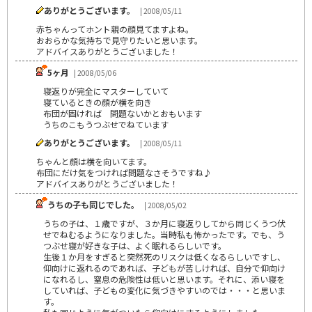
ありがとうございます。
| 2008/05/11
赤ちゃんってホント親の顔見てますよね。
おおらかな気持ちで見守りたいと思います。
アドバイスありがとうございました！
5ヶ月
| 2008/05/06
寝返りが完全にマスターしていて
寝ているときの顔が横を向き
布団が固ければ 問題ないかとおもいます
うちのこもうつぶせでねています
ありがとうございます。
| 2008/05/11
ちゃんと顔は横を向いてます。
布団にだけ気をつければ問題なさそうですね♪
アドバイスありがとうございました！
うちの子も同じでした。
| 2008/05/02
うちの子は、１歳ですが、３か月に寝返りしてから同じくうつ伏
せでねむるようになりました。当時私も怖かったです。でも、う
つぶせ寝が好きな子は、よく眠れるらしいです。
生後１か月をすぎると突然死のリスクは低くなるらしいですし、
仰向けに返れるのであれば、子どもが苦しければ、自分で仰向け
になれるし、窒息の危険性は低いと思います。それに、添い寝を
していれば、子どもの変化に気づきやすいのでは・・・と思いま
す。