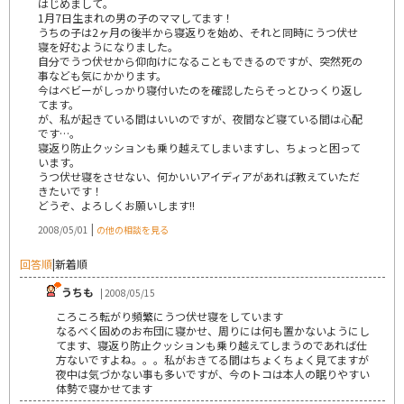
はじめまして。
1月7日生まれの男の子のママしてます！
うちの子は2ヶ月の後半から寝返りを始め、それと同時にうつ伏せ
寝を好むようになりました。
自分でうつ伏せから仰向けになることもできるのですが、突然死の
事なども気にかかります。
今はベビーがしっかり寝付いたのを確認したらそっとひっくり返し
てます。
が、私が起きている間はいいのですが、夜間など寝ている間は心配
です…。
寝返り防止クッションも乗り越えてしまいますし、ちょっと困って
います。
うつ伏せ寝をさせない、何かいいアイディアがあれば教えていただ
きたいです！
どうぞ、よろしくお願いします!!
|
2008/05/01
の他の相談を見る
回答順
|
新着順
うちも
| 2008/05/15
ころころ転がり頻繁にうつ伏せ寝をしています
なるべく固めのお布団に寝かせ、周りには何も置かないようにし
てます、寝返り防止クッションも乗り越えてしまうのであれば仕
方ないですよね。。。私がおきてる間はちょくちょく見てますが
夜中は気づかない事も多いですが、今のトコは本人の眠りやすい
体勢で寝かせてます