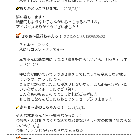
私も同じように気がついたら仰向けにするようにしました。
ありがとうございます。
| 2008/05/11
添い寝してます！
結構同じようなお子さんがいらっしゃるんですね。
アドバイスありがとうございました！
きゃぁ～風花ちゃんっ！
きのこのこさん | 2008/05/02
きゃぁ～（＞▽＜）
私にもコメントさせてぇ～
赤ちゃんは基本的にうつぶせ寝を好むらしいから、困っちゃうネ
ッ（＠_＠）
呼吸穴が開いていてうつぶせ寝をしてしまっても窒息しない枕っ
ていうの、売ってたよ～。
うちはなかなかまだまだ寝返りしないから、まだ必要ないね～と
いいながらスルーしたけど（笑）。
こんなものもあるのでよろしければご参考に☆
もし気になるんだったらあとでメッセージ送りまぁす☆
きゃぁ～きのこちゃんっ！
| 2008/05/11
そんな枕あるんだ～…知らなかったよ！
今凌ちゃんは動きまくりなんで枕必要なさそう…枕の位置に留まらな
いから(*´д`;)
今度アカホンとか行ったら見てみるね☆