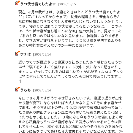
うつ伏せ寝でしたよ☆
| 2008/05/15
現在8ヶ月の我が子は、夜寝るときほとんどうつ伏せ寝でしたよ
^^;（首がすわってから今まで） 枕元の環境さえ、安全ならそん
なに神経質にならなくても大丈夫なんじゃないでしょうか？ まし
てや、寝返りが出来てうつ伏せ寝してるというならば、「この子
は、うつ伏せ寝が落ち着くんだなぁ」位の気持ちで、見守ってあ
げるのも良いのではないかなと思います。 神経質になりすぎる
と、ママの方が疲れちゃいますし、うつ伏せ寝を予防するよりも
あまり神経質に考えないのが一番だと思います。
ウチは
| 2008/05/14
遅いのですが最近やっと寝返りを初めましたぁ↑朝おきたらうつ
ぶせで寝てるとすごく焦ります↓↓夜中に気になって起きたりし
ますよ↓ 成長してくれるのは嬉しいですが心配ですよね↓ アタシ
は特に何もしてませんが苦しくなったら自分で寝返りしてますよ
↑
うちも
| 2008/05/14
今日で８ヶ月ですがうつぶせ好きみたいです。 寝返り返りが出来
たり顔が真下にならなければ大丈夫かなと思ってそのまま寝かせ
てます。 そう言えば上の子もうつぶせ好きで最初は頑張って返し
たり寝返り防止クッション風に色々置いても乗り越えたり心配し
てたのを思い出しました。 ３歳になる今もうつぶせ寝だしよく考
えたら私自身もうつぶせ寝好きなんで気持ちがわかるから今は直
してませんよ～。 枕やタオルなど顔にかかりそうなものを置かな
いように気をつけてあげたら大丈夫じゃないかなと思います。 (^-