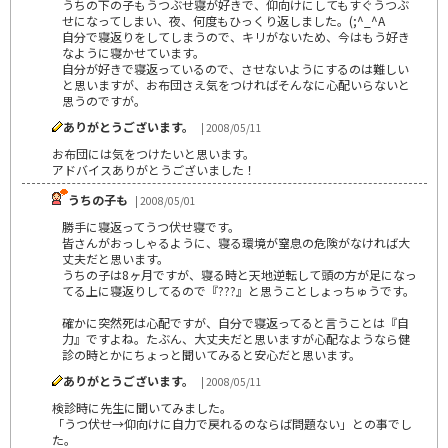
うちの下の子もうつぶせ寝が好きで、仰向けにしてもすぐうつぶ
せになってしまい、夜、何度もひっくり返しました。(;^_^A
自分で寝返りをしてしまうので、キリがないため、今はもう好き
なように寝かせています。
自分が好きで寝返っているので、させないようにするのは難しい
と思いますが、お布団さえ気をつければそんなに心配いらないと
思うのですが。
ありがとうございます。
| 2008/05/11
お布団には気をつけたいと思います。
アドバイスありがとうございました！
うちの子も
| 2008/05/01
勝手に寝返ってうつ伏せ寝です。
皆さんがおっしゃるように、寝る環境が窒息の危険がなければ大
丈夫だと思います。
うちの子は8ヶ月ですが、寝る時と天地逆転して頭の方が足になっ
てる上に寝返りしてるので『???』と思うことしょっちゅうです。
確かに突然死は心配ですが、自分で寝返ってると言うことは『自
力』ですよね。たぶん、大丈夫だと思いますが心配なようなら健
診の時とかにちょっと聞いてみると安心だと思います。
ありがとうございます。
| 2008/05/11
検診時に先生に聞いてみました。
「うつ伏せ→仰向けに自力で戻れるのならば問題ない」との事でし
た。