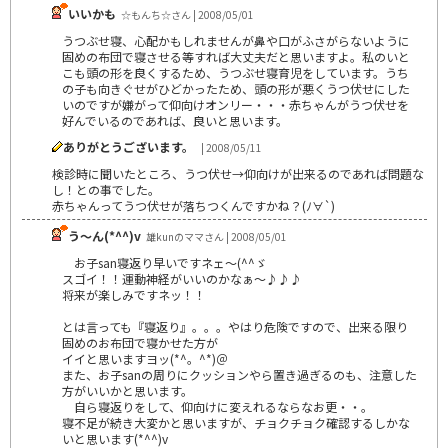
いいかも
☆もんち☆さん | 2008/05/01
うつぶせ寝、心配かもしれませんが鼻や口がふさがらないように
固めの布団で寝させる等すれば大丈夫だと思いますよ。私のいと
こも頭の形を良くするため、うつぶせ寝育児をしています。うち
の子も向きぐせがひどかったため、頭の形が悪くうつ伏せにした
いのですが嫌がって仰向けオンリー・・・赤ちゃんがうつ伏せを
好んでいるのであれば、良いと思います。
ありがとうございます。
| 2008/05/11
検診時に聞いたところ、うつ伏せ→仰向けが出来るのであれば問題な
し！との事でした。
赤ちゃんってうつ伏せが落ちつくんですかね？(ﾉ∀`)
う～ん(*^^)v
雄kunのママさん | 2008/05/01
お子san寝返り早いですネェ～(^^ゞ
スゴイ！！運動神経がいいのかなぁ～♪♪♪
将来が楽しみですネッ！！
とは言っても『寝返り』。。。やはり危険ですので、出来る限り
固めのお布団で寝かせた方が
イイと思いますヨッ(*^。^*)＠
また、お子sanの周りにクッションやら置き過ぎるのも、注意した
方がいいかと思います。
自ら寝返りをして、仰向けに変えれるならなお更・・。
寝不足が続き大変かと思いますが、チョクチョク確認するしかな
いと思います(*^^)v