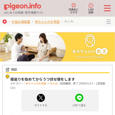
月齢別に
LINE
さがす
登録
はじめての妊娠・育児情報サイト
ねんね
お悩み相談室
赤ちゃんのお世話
MENU
相談
寝返りを始めてからうつ伏せ寝をします
カテゴリー：
赤ちゃんのお世話
>
ねんね
｜回答期限：終了 2008/05/15｜ | 回答数
(32)
ポストする
LINEで送る