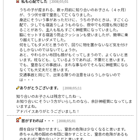
私も心配でした
| 2008/05/01
うちの子が産まれる、数ヶ月前に知り合いのお子さん（４ヶ月）
が、うつ伏せ寝で窒息して亡くなりました。
身近にそういう事があっただけに、うちの子のときは、すごく心
配で、少しでも寝返りしようものなら、夜中でも何度も飛び起き
ることがあり、主人も私もすごく神経質になっていました。
脇にセットする寝返り防止クッションも使いましたが、簡単に乗
り越えてしまいダメでした。
何をしてもダメだと思うので、回りに物を置かないなど気を付け
るしかないのではないでしょうか。
あと、やわらかい布団も顔がもぐってしまうので、よくないと思
います。枕なども、しているようであれば、不要だと思います。
でも、窒息などの事故は、まれな事なのでそんなに神経質になら
なくても大丈夫だと思います。
交通事故と同じで、出来る限りの注意をはらうしかないので
は・・・
ありがとうございます。
| 2008/05/11
知り合いのお子さんは残念でしたね…。
お知り合いにそういう方がいらしたのなら、余計神経質になってしま
いますよね。
アドバイスありがとうございました！
首がすわれば・・・
| 2008/05/01
顔を自分で動かせますし、窒息の危険は少なくなると思います。
赤ちゃん用の固めの布団に寝かすこととと、窒息の危険があるも
のをそばに置かないことだと思います。