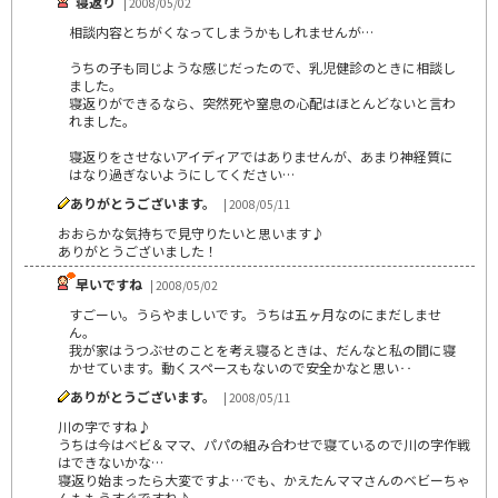
寝返り
| 2008/05/02
相談内容とちがくなってしまうかもしれませんが…
うちの子も同じような感じだったので、乳児健診のときに相談し
ました。
寝返りができるなら、突然死や窒息の心配はほとんどないと言わ
れました。
寝返りをさせないアイディアではありませんが、あまり神経質に
はなり過ぎないようにしてください…
ありがとうございます。
| 2008/05/11
おおらかな気持ちで見守りたいと思います♪
ありがとうございました！
早いですね
| 2008/05/02
すごーい。うらやましいです。うちは五ヶ月なのにまだしませ
ん。
我が家はうつぶせのことを考え寝るときは、だんなと私の間に寝
かせています。動くスペースもないので安全かなと思い‥
ありがとうございます。
| 2008/05/11
川の字ですね♪
うちは今はベビ＆ママ、パパの組み合わせで寝ているので川の字作戦
はできないかな…
寝返り始まったら大変ですよ…でも、かえたんママさんのベビーちゃ
んももうすぐですね♪