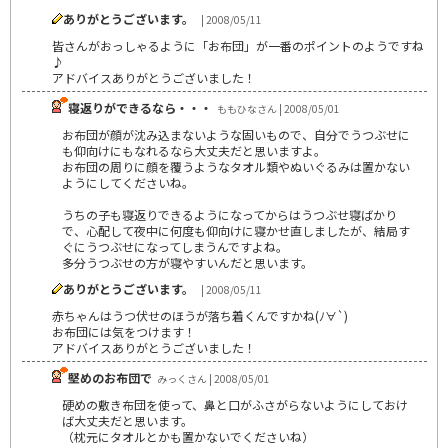
ありがとうございます。
| 2008/05/11
皆さんがおっしゃるように「お布団」が一番のポイントのようですね
♪
アドバイスありがとうございました！
寝返りができるなら・・・
ももひなさん | 2008/05/01
お布団が顔が沈み込まないような固いもので、自分でうつぶせに
も仰向けにもなれるなら大丈夫だと思いますよ。
お布団の周りに顔を覆うようなタオル類やぬいぐるみは置かない
ようにしてくださいね。
うちの子も寝返りできるようになってからはうつぶせ寝ばかり
で、心配して夜中に何度も仰向けに寝かせ直しましたが、結局す
ぐにうつぶせになってしまうんですよね。
多分うつぶせの方が寝やすいんだと思います。
ありがとうございます。
| 2008/05/11
赤ちゃんはうつ伏せのほうが落ち着くんですかね(ﾉ∀`)
お布団には気をつけます！
アドバイスありがとうございました！
堅めのお布団で
みっくさん | 2008/05/01
硬めの敷き布団を使って、鼻と口がふさがらないようにしておけ
ば大丈夫だと思います。
（枕元にタオルとかも置かないでくださいね）