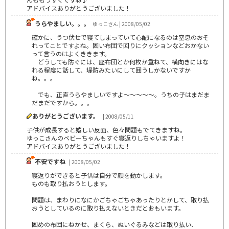
アドバイスありがとうございました！
うらやましい。。。
ゆっこさん | 2008/05/02
確かに、うつ伏せで寝てしまっていて心配になるのは窒息のおそ
れってことですよね。固い布団で回りにクッションなどおかない
って言うのはよくききます。
どうしても防ぐには、座布団とか何枚か重ねて、横向きにはな
れる程度に話して、堤防みたいにして囲うしかないですか
ね。。。
でも、正直うらやましいですよ～～～～～。うちの子はまだま
だまだですから。。。
ありがとうございます。
| 2008/05/11
子供が成長すると嬉しい反面、色々問題もでてきますね。
ゆっこさんのベビーちゃんもすぐ寝返りしちゃいますよ！
アドバイスありがとうございました！
不安ですね
| 2008/05/02
寝返りができると子供は自分で顔を動かします。
ものも取り払おうとします。
問題は、まわりになにかごちゃごちゃあったりとかして、取り払
おうとしているのに取り払えないときだとおもいます。
固めの布団にねかせ、まくら、ぬいぐるみなどは取り払い、