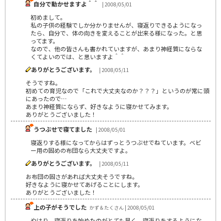
自分で動かせますよ＾＾
| 2008/05/01
初めまして。
私の子供の経験でしか分かりませんが、寝返りできるようになっ
たら、自分で、体の向きを変えることが出来る様になった。と思
ってます。
なので、他の皆さんも書かれていますが、あまり神経質にならな
くてよいのでは、と思いますよ＾＾
ありがとうございます。
| 2008/05/11
そうですね。
初めての育児なので「これで大丈夫なのか？？？」というのが常に頭
にあったので…
あまり神経質にならず、好きなように寝かせてみます。
ありがとうございました！
うつぶせで寝てました
| 2008/05/01
寝返りする様になってからはずっとうつぶせでねています。ベビ
ー用の固めの布団なら大丈夫ですよ。
ありがとうございます。
| 2008/05/11
お布団の固さがあれば大丈夫そうですね。
好きなように寝かせてあげることにします。
ありがとうございました！
上の子がそうでした
かず＆たくさん | 2008/05/01
やはり、寝返りを始めたのがとても早く、寝返りをするようにな