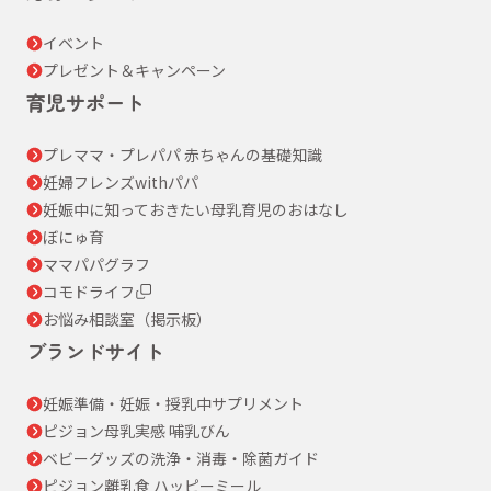
イベント
プレゼント＆キャンペーン
育児サポート
プレママ・プレパパ 赤ちゃんの基礎知識
妊婦フレンズwithパパ
妊娠中に知っておきたい母乳育児のおはなし
ぼにゅ育
ママパパグラフ
コモドライフ
お悩み相談室（掲示板）
ブランドサイト
妊娠準備・妊娠・授乳中サプリメント
ピジョン母乳実感 哺乳びん
ベビーグッズの洗浄・消毒・除菌ガイド
ピジョン離乳食 ハッピーミール