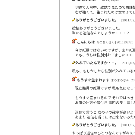
切迫で入院中、雑誌で見たので看護
右が強くて、生まれたのは女の子でした
ありがとうございました。
| 2011/02
投稿ありがとうございました。
当たる迷信なんでしょうか・・・？
こんにちは
みこちんさん | 2011/02/20
今は妊婦ではないのですが、去年妊
でも、うちは性別外れてました＞＜
外れていたんですか・・。
| 2011/02
私も、もしかしたら性別が外れている
もうすぐ生まれます
まろまろさん | 201
現在臨月の妊婦ですが 私も気になって
もうすぐ産まれるので それではっき
お腹の出方や顔付き 悪阻の良し悪し
迷信で言うと 女の子の確率が高いよ
あまり 迷信を当てには出来ないみたいですね
ありがとうございました。
| 2011/02
やっぱり迷信のひとつなんですがねえ