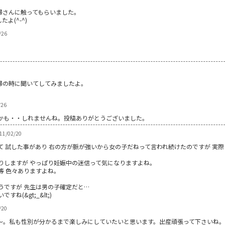
婦さんに触ってもらいました。
よ(^-^)
/26
婦の時に聞いてしてみましたよ。
/26
かも・・しれませんね。投稿ありがとうございました。
1/02/20
 試した事があり 右の方が脈が強いから女の子だねって言われ続けたのですが 実際 エ
りしますが やっぱり妊娠中の迷信って気になりますよね。
等 色々ありますよね。
うですが 先生は男の子確定だと…
(&gt;_&lt;)
/20
～。私も性別が分かるまで楽しみにしていたいと思います。出産頑張って下さいね。