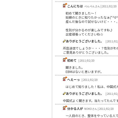
こんにちは
ぺんぺんさん | 2011/02/20
初めて聞きました～！
妊婦のときに知りたかったなぁ(*^0^
産んだ後なので試せないけど・・・
性別が分かるのが楽しみですね♪
出産頑張ってくださいね☆
ありがとうございました。
| 2011/02
所詮迷信でしょうか・・・？性別がわ
ご意見ありがとうございました。
初めて
| 2011/02/20
聞きました。
EBMはないと思いますが。
へえーっ
| 2011/02/20
はじめて知りました！私は、中国式
ありがとうございました。
| 2011/02
中国式よく聞きます。当たってたんで
分かる人が
NOKOさん | 2011/02/20
一人目のとき、整体をやっている人