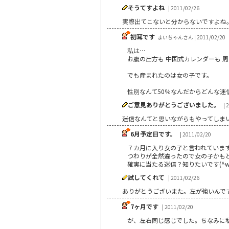
そうてすよね
| 2011/02/26
実際出てこないと分からないですよね
初耳です
まいちゃんさん | 2011/02/20
私は…
お腹の出方も 中国式カレンダーも 
でも産まれたのは女の子です。
性別なんて50％なんだからどんな迷
ご意見ありがとうございました。
| 
迷信なんてと思いながらもやってしま
6月予定日です。
| 2011/02/20
７カ月に入り女の子と言われています。
つわりが全然違ったので女の子かも
確実に当たる迷信？知りたいです(^w
試してくれて
| 2011/02/26
ありがとうございまた。左が強いんで
7ヶ月です
| 2011/02/20
が、左右同じ感じでした。ちなみに