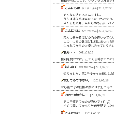
投稿参考にします。いろいろな方法が
こんにちは
ゆうゆうさん | 2011/02/21
そんな方法もあるんですね。
うちは迷信系は当たったり外れたり
当たるも八卦、当たらぬも八卦って
こんにちは
ももひなさん | 2011/02/21
素人に分かるほどの脈の違いってな
世の中に星の数ほど性別にまつわる
生まれてからのお楽しみってもう古
私も・・
| 2011/02/26
性別を聞かずに。出てくる時までのお
はじめて
なぴなぴさん | 2011/02/21
知りました。第2子授かった時には
試してみて下さい。
| 2011/02/26
ぜひ第二子の妊娠の際には試してみて
わぉ～!!確かに…
| 2011/02/21
男の子確定で左のが強いです(゜Д゜
初めて聞いてかなり半信半疑でしたの
こんにちは。
| 2011/02/20