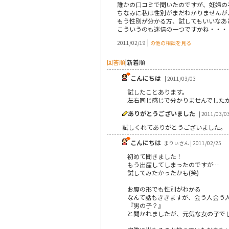
誰かの口コミで聞いたのですが、妊婦の
ちなみに私は性別がまだわかりませんが
もう性別が分かる方、試してもいいなあ
こういうのも迷信の一つですかね・・・
|
2011/02/19
の他の相談を見る
回答順
|
新着順
こんにちは
| 2011/03/03
試したことあります。
左右同じ感じで分かりませんでした
ありがとうございました
| 2011/03/0
試しくれてありがとうございました。
こんにちは
まりぃさん | 2011/02/25
初めて聞きました！
もう出産してしまったのですが…
試してみたかったかも(笑)
お腹の形でも性別がわかる
なんて話もききますが、会う人会う
『男の子？』
と聞かれましたが、元気な女の子で