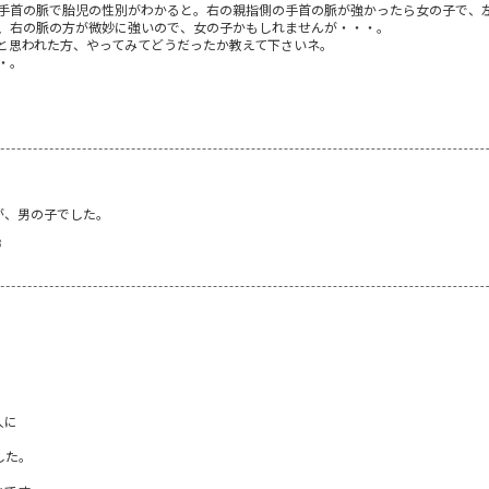
手首の脈で胎児の性別がわかると。右の親指側の手首の脈が強かったら女の子で、
、右の脈の方が微妙に強いので、女の子かもしれませんが・・・。
と思われた方、やってみてどうだったか教えて下さいネ。
・。
が、男の子でした。
3
人に
した。