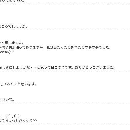
あったんですね。
。
ところでしょうか。
いと思いますよ。
迷信？判断法ってありますが、私は当たったり外れたりマチマチでした。
いのかな？
楽しみにしようかな・・と思う今日この頃です。ありがとうございました。
試してみたいと思います。
下さいね。
；≡；゜Д゜)
でちょっとびっくり^^