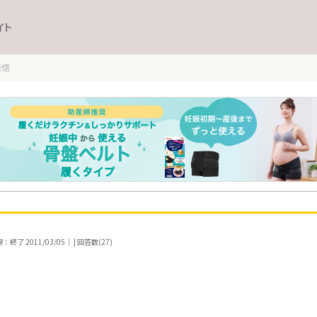
イト
迷信
終了 2011/03/05｜ | 回答数(27)
。