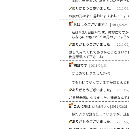
実際に当たるのか教えていただきた
ありがとうございました。
| 2011/02
お腹の形はよく言われますよね・・。
おはようございます♪
| 2011/02/23
私は今3人目臨月です。微妙にですが左
ちなみにお腹のﾍﾞﾋﾞは男の子です(^o
ありがとうございました。
| 2011/02
試してみてくれてありがとうございま
出産頑張って下さいね
初耳です
| 2011/02/21
はじめてしりました(^-^)
でもﾃﾚﾋﾞでやっていますがほとん
ありがとうございました。
| 2011/02
ご意見参考になりました。迷信なんて
こんにちは
はるまるさん | 2011/02/21
似たような話を知っていますが、迷
ありがとうございました。
| 2011/02