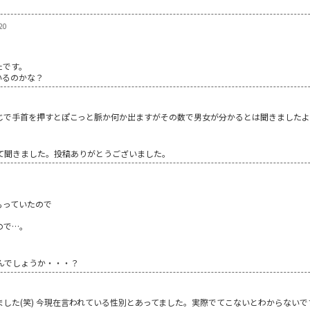
20
たです。
いるのかな？
じで手首を押すとぽこっと脈か何か出ますがその数で男女が分かるとは聞きましたよ
て聞きました。投稿ありがとうございました。
もっていたので
ので…。
んでしょうか・・・？
した(笑) 今現在言われている性別とあってました。実際でてこないとわからないで