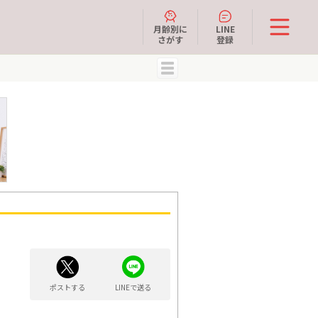
月齢別に
LINE
さがす
登録
MENU
ポストする
LINEで送る