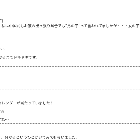
*)
、私は中国式もお腹の出っ張り具合でも“男の子”って言われてましたが・・・女の子
/26
かるまでドキドキです。
カレンダーが当たっていました！
/28
すね～。
で、分かるというひとがいてみてもらいました。