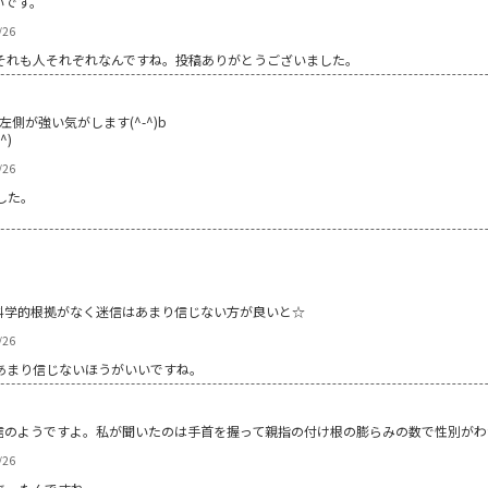
いです。
/26
それも人それぞれなんですね。投稿ありがとうございました。
側が強い気がします(^-^)b
^)
/26
した。
ど科学的根拠がなく迷信はあまり信じない方が良いと☆
/26
あまり信じないほうがいいですね。
信のようですよ。私が聞いたのは手首を握って親指の付け根の膨らみの数で性別がわ
/26