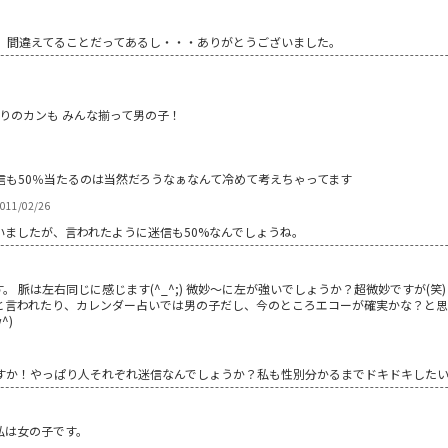
。間違えてることだってあるし・・・ありがとうございました。
周りのカンも みんな揃って男の子！
信も50％当たるのは当然だろうなぁなんて冷めて考えちゃってます
2011/02/26
いましたが、言われたように迷信も50%なんでしょうね。
 脈は左右同じに感じます(^_^;) 微妙～に左が強いでしょうか？超微妙ですが(笑
と言われたり、カレンダー占いでは男の子だし、今のところエコーが確実かな？と思
^)
すか！やっぱり人それぞれ迷信なんでしょうか？私も性別分かるまでドキドキした
私は女の子です。