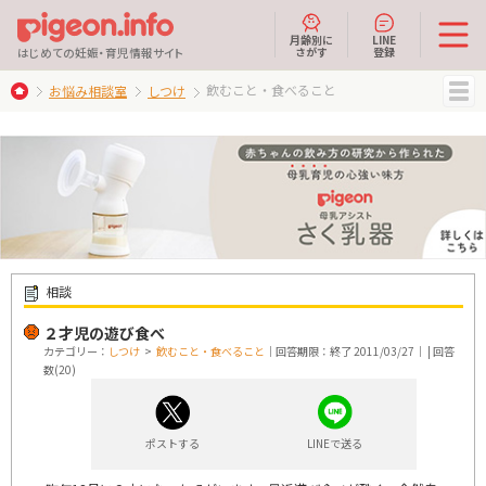
月齢別に
LINE
さがす
登録
はじめての妊娠・育児情報サイト
飲むこと・食べること
お悩み相談室
しつけ
MENU
相談
２才児の遊び食べ
カテゴリー：
しつけ
>
飲むこと・食べること
｜回答期限：終了 2011/03/27｜ | 回答
数(20)
ポストする
LINEで送る