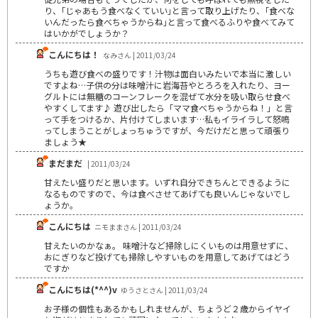
り、｢じゃあもう食べなくていい｣と言って取り上げたり、｢食べな
いんだったら食べちゃうからね｣と言って食べるふりや食べてみて
はいかがでしょうか？
こんにちは！
なみさん | 2011/03/24
うちも遊び食べの盛りです！汁物は面白いみたいで本当に激しい
ですよね…子供の分は味噌汁に岩海苔やとろろを入れたり、ヨー
グルトには無糖のコーンフレークを混ぜて水分を吸い取らせ食べ
やすくしてます♪ 遊び出したら「ママ食べちゃうからね！」と言
って手をつけるか、片付けてしまいます…私もイライラして怒鳴
ってしまうことがしょっちゅうですが、今だけだと思って頑張り
ましょう★
まだまだ
| 2011/03/24
甘えたい盛りだと思います。いずれ自分できちんとできるように
なるものですので、今は食べさせてあげても良いんじゃないでし
ょうか。
こんにちは
ニモままさん | 2011/03/24
甘えたいのかなぁ。 味噌汁など掃除しにくいものは用意せずに、
おにぎりなど投げても掃除しやすいものを用意してあげてはどう
ですか
こんにちは(*^^)v
ゆうさとさん | 2011/03/24
お子様の個性もあるかもしれませんが、ちょうど２歳からイヤイ