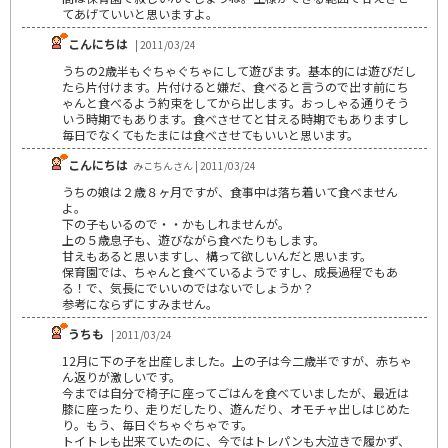
てあげていいと思いますよ。
こんにちは
| 2011/03/24
うちの2歳半もぐちゃぐちゃにして遊びます。基本的には遊びだし
たら片付けます。片付けると嫌だ、食べると言うので出す前にち
ゃんと食べるよう約束をしてから出します。おっしゃる通りそう
いう時期でもあります。食べさせてと甘える時期でもありますし
毎日でなくてもたまには食べさせてもいいと思います。
こんにちは
みこちんさん | 2011/03/24
うちの娘は２歳８ヶ月ですが、食事中は落ち着いて食べません
よ。
下の子もいるので・・かもしれませんが。
上の５歳息子も、遊びながら食べたりもします。
甘えもあると思いますし、構って欲しいんだと思います。
保育園では、ちゃんと食べているようですし、成長過程でもあ
る！で、気長にでいいのではないでしょうか？
参考にならずにすみません。
うちも
| 2011/03/24
12月に下の子を出産しました。上の子は今二歳半ですが、赤ちゃ
ん返りが激しいです。
今までは自分で椅子に座ってごはんを食べていましたが、最近は
膝に座ったり、走りだしたり、遊んだり、オモチャ出しはじめた
り。もう、毎日ぐちゃぐちゃです。
トイトレも出来ていたのに、今ではトレパンも大泣きで履かず、