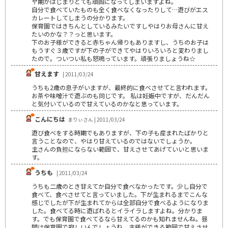
ヤ期がはじまりとても頑固になってしまいますよね。
自分で食べていたものも全く食べなくなったりして…遊びがエス
カレートしてしまうの分かります。
保育園ではきちんとしているみたいですしやはりお母さんに甘え
たいのかな？？っと思います。
下のお子様ができると赤ちゃん帰りもありますし、うちのお子は
もうすぐ３歳ですが下の子ができてやはりいろいろと変わりまし
たので。ついつい私も怒鳴っています。頑張りましょうね☆
甘えます
| 2011/03/24
うちも2歳の息子がいますが、最終的に食べさせてと言われます。
お茶や味噌汁で遊ぶのも同じです。 私は妊娠中ですが、だんだん
と気付いているので甘えているのかなと思っています。
こんにちは
まりぃさん | 2011/03/24
遊び食べをする時期でもありますが、下の子も産まれたばかりと
言うことなので、やはり甘えているのではないでしょうか。
主さんの負担にならない範囲で、甘えさせてあげていいと思いま
す。
うちも
| 2011/03/24
うちも二歳のとき甘えてか自分で食べなかったです。少し自分で
食べて、食べさせてと言っていました。下が生まれるまでこんな
感じでしたが下が生まれてからは全部自分で食べるようになりま
した。食べてる時に遊ばれるとイライラしますよね。分かりま
す。でも保育園で食べてるなら甘えてるのかも知れませんね。昼
間は保育園で寂しいんでしょうね。主様ができる範囲で甘えさせ