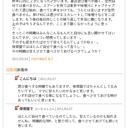
昨年12月に２才になった♂がいます。最近遊び食べが酷く、全然自
分では食べません。スプーンを持てば麦茶や味噌汁にチャプチャプ
いれて遊び始め、食べてと声をかけても、うんとは言いますが全然
食べません。挙げ句には遊びがエスカレートして味噌汁などをこぼ
します。もう毎日毎日同じことの繰り返しで本当に嫌になります。
上の子は今５才なんですが、ここまで酷くなかったように思っ
て…。
きっとこの時期はみんなこんなもんだと自分にも言い聞かせてはい
るんですが、ついつい怒鳴ってしまいます…。
下の子も産まれたばかりで甘えてるんでしょうかねぇ…。
保育園ではほとんど自分で食べるって言うし…。
今の時期は甘えさせて食べさせてあげるべきでしょうか？
|
2011/03/24
の他の相談を見る
回答順
|
新着順
こんにちは
| 2011/03/27
遊び食べする時期でもありますが、保育園ではちゃんとしてるみ
たいですし、ママに甘えたいのかなぁと思います。
いずれ自分で食べる様になるでしょうし、食べさせてあげる時が
あってもいいと思います。
保育園で
さいちゃんさん | 2011/03/27
ほとんど自分で食べているのでしたら、甘えているのかも知れま
せんね。 時期的な物!!、と割り切って、食べさせてあげても良いと
思います。