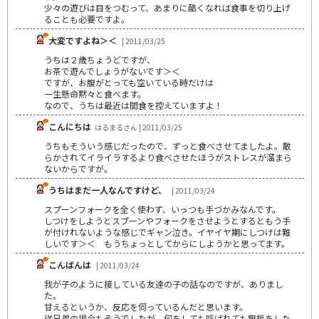
少々の遊びは目をつむって、あまりに酷くなれば食事を切り上げ
ることも必要ですよ。
大変ですよね＞＜
| 2011/03/25
うちは２歳ちょうどですが、
お茶で遊んでしょうがないです＞＜
ですが、お腹がとっても空いている時だけは
一生懸命黙々と食べます。
なので、うちは最近は間食を控えていますよ！
こんにちは
はるまるさん | 2011/03/25
うちもそういう感じだったので、ずっと食べさせてましたよ。散
らかされてイライラするより食べさせたほうがストレスが溜まら
ないからですが。
うちはまだ一人なんですけど、
| 2011/03/24
スプーンフォークを全く使わず、いっつも手づかみなんです。
しつけをしようとスプーンやフォークをさせようとするともう手
が付けれないような感じでギャン泣き。イヤイヤ期にしつけは難
しいです＞＜ もうちょっとしてからにしようかと思ってます。
こんばんは
| 2011/03/24
我が子のように接している友達の子の話なのですが、ありまし
た。
甘えるというか、反応を伺っているんだと思います。
従兄弟の場合もそうでしたが、何をしても呼ばれても無視をした