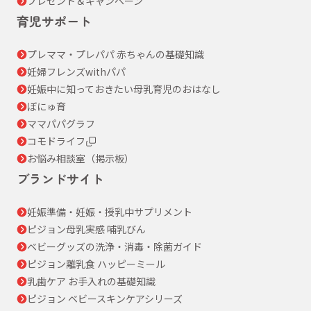
プレゼント＆キャンペーン
育児サポート
プレママ・プレパパ 赤ちゃんの基礎知識
妊婦フレンズwithパパ
妊娠中に知っておきたい母乳育児のおはなし
ぼにゅ育
ママパパグラフ
コモドライフ
お悩み相談室（掲示板）
ブランドサイト
妊娠準備・妊娠・授乳中サプリメント
ピジョン母乳実感 哺乳びん
ベビーグッズの洗浄・消毒・除菌ガイド
ピジョン離乳食 ハッピーミール
乳歯ケア お手入れの基礎知識
ピジョン ベビースキンケアシリーズ