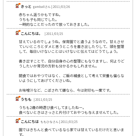
きっと
gamballさん | 2011/03/26
赤ちゃん返りかもですね。
うちも子も同じでした。
一時的なことだったので放っておきました。
こんにちは。
| 2011/03/25
甘えているのでしょうね。保育園でと違うようなので。甘えさせ
ていいところとダメと思うところを書き出したりして、頭を整理
して、毎日いけないことはいけないと伝えてはどうでしょう。
書き出すことで、自分自身の心の整理にもなりますし、何よりど
うしたいか育児の方針も分かるかもしれません。
間食ではおやつではなく、ご飯の補食として考えて栄養も偏らな
いようにしてあげてくださいね。
お味噌汁など、こぼされて嫌なら、今は封印も一案です。
うちも
| 2011/03/25
うちも2歳の時遊び食べしてましたねー。
食べないときはさっさと片付けておやつも与えませんでした。
こんにちは
ももひなさん | 2011/03/25
園ではきちんと食べているなら家では甘えているだけだと思いま
す。