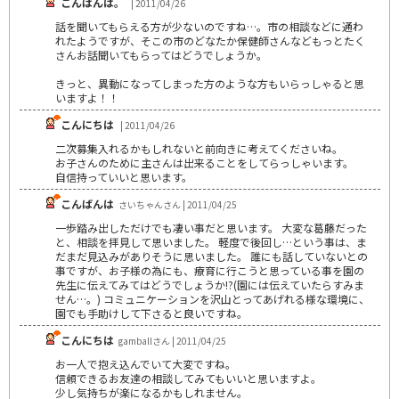
こんばんは。
| 2011/04/26
話を聞いてもらえる方が少ないのですね…。市の相談などに通わ
れたようですが、そこの市のどなたか保健師さんなどもっとたく
さんお話聞いてもらってはどうでしょうか。
きっと、異動になってしまった方のような方もいらっしゃると思
いますよ！！
こんにちは
| 2011/04/26
二次募集入れるかもしれないと前向きに考えてくださいね。
お子さんのために主さんは出来ることをしてらっしゃいます。
自信持っていいと思います。
こんばんは
さいちゃんさん | 2011/04/25
一歩踏み出しただけでも凄い事だと思います。 大変な葛藤だった
と、相談を拝見して思いました。 軽度で後回し…という事は、ま
だまだ見込みがありそうに思いました。 誰にも話していないとの
事ですが、お子様の為にも、療育に行こうと思っている事を園の
先生に伝えてみてはどうでしょうか!?(園には伝えていたらすみま
せん…。) コミュニケーションを沢山とってあげれる様な環境に、
園でも手助けして下さると良いですね。
こんにちは
gamballさん | 2011/04/25
お一人で抱え込んでいて大変ですね。
信頼できるお友達の相談してみてもいいと思いますよ。
少し気持ちが楽になるかもしれません。