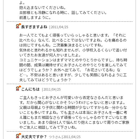
よ。
抱え込まないでくださいね。
旦那様とも冷静になれる時に、話してみてください。
前進しますように。
長すぎますよね
| 2011/04/25
お一人でとてもよく頑張っていらっしゃると思います。「それに
比べたら」なんて、比べることではないですよね。心を痛めるの
は同じですもんね。二次募集決まるといいですね。
気休めと思われるかも知れませんが、小学校入るくらいで追い付
いてきたお友達が何人かいましたよ。
コミュニケーションはまずママとのやりとりからですし、待ち時
間の間、成果は期待せずにお子さんとのやりとりを楽しんでみて
はどうでしょうか？ お外へ出てみて、「お花さいてるね」な
ど…。不安はあると思いますが、少しでも笑顔になれるように工
夫してみてはどうでしょうか？
こんにちは
| 2011/04/25
ご主人もきっとお子さんが可愛いから否定なさるんだと思いま
す。だから関心がないとかそういうわけじゃないと思いますよ。
父親は母親より子供と関わる時間が少ないですからね…分からな
いことも多いですよね。でも主さんは本当にお子さんを一番に考
え誰にもまだ相談なさらず頑張ってらっしゃるのですごいなと思
いました。あまり自分1人で悩んだり抱えこまないで周りのご家族
やご友人に相談してみて下さいね。
大丈夫ですか？
つうさん | 2011/04/25