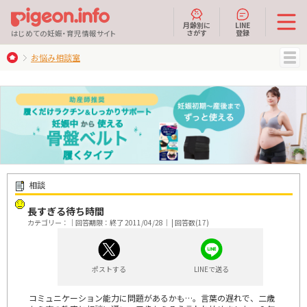
月齢別に
LINE
さがす
登録
はじめての妊娠・育児情報サイト
お悩み相談室
MENU
相談
長すぎる待ち時間
カテゴリー：｜回答期限：終了 2011/04/28｜ | 回答数(17)
ポストする
LINEで送る
コミュニケーション能力に問題があるかも…。言葉の遅れで、二歳