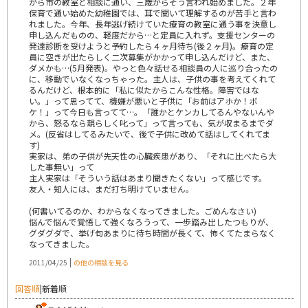
から市の教室と相談に通い、三歳からそう言われ始めました。２年
保育で通い始めた幼稚園では、耳で聞いて理解するのが苦手と言わ
れました。今年、長年逃げ続けていた療育の教室に通う事を決意し
申し込んだものの、軽度だから…と定員に入れず。支援センターの
発達診断を受けようと予約したら４ヶ月待ち(後２ヶ月)。療育の定
員に空きが出たらしく二次募集がかかって申し込んだけど、また、
ダメかも…(5月発表)。やっと色々話せる相談員の人に巡り合ったの
に、移動でいなくなっちゃった。主人は、子供の事を考えてくれて
るんだけど、根本的に「私に似たからこんな性格。障害ではな
い。」って思ってて、機嫌が悪いと子供に「お前はアホか！ボ
ケ！」って今日も言ってて…。「誰かとケンカしてるんやないんや
から、怒るなら親らしく叱って」って言っても、気が収まるまでダ
メ。(反省はしてるみたいで、後で子供に改めて話はしてくれてま
す)
実家は、弟の子供が先天性の心臓疾患があり、「それに比べたら大
した事無い」って
主人実家は「そういう話はあまり聞きたくない」って感じです。
友人・知人には、まだ打ち明けていません。
(何書いてるのか、わからなくなってきました。ごめんなさい)
悩んで悩んで覚悟して強くなろうって、一歩踏み出したつもりが、
グダグダで、挙げ句あまりに待ち時間が長くて、怖くてたまらなく
なってきました。
|
2011/04/25
の他の相談を見る
回答順
|
新着順