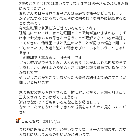
2歳のときと今とでは違いますよね？まずはお子さんの現状を冷静
にみてください
お母さんの目から見てお子さんは家庭での様子はどうでしょう
か？いたずらに焦らないで家や幼稚園の様子を冷静に観察するこ
とが大事です
今の幼稚園で普通に過ごせているんですよね？
理解力については、家と幼稚園ですと環境が違いますから、まず
は家でお父さんやお母さんの言うことが理解できているか確認し
てください 幼稚園ですと先生のいうことが周りの雑音で聞こえ
づらかったり、友達と遊んで聞きそびれているということもあり
えます
この時期で大事なのは「社会性」です
ごっこ遊びができるとか、大人の言うことがおおむね理解できて
いるとこか、幼稚園の授業のときに課題に取り組めているかどう
かなどです
そういうことができていなかったら普通の幼稚園で過ごすことが
難しいと思います
家でもお父さんやお母さんと一緒に遊ぶなかで、言葉を引き出す
工夫をされてはいかがでしょうか？
遊びのなかで子どももいろんなことを吸収します
なので、あせらないでお子さんの成長をあたたかく見守ってくだ
さい
こんにちわ
| 2011/04/25
まわりに理解者がいないと辛いですよね。お一人で悩まず、ご友
人などに話してみるのもいいかと思います。