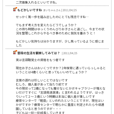
二次募集入れるといいですね。
もどかしいですね
まいちゃんさん | 2011/04/25
せっかく第一歩を踏み出したのにとても残念ですね…
でもまず考え方を変えたらどうでしょうか？
この待ち時間はゆっくりのんびりお子さんと過ごし、今までの状
況を整理しこれからやるべき事のために鋭気を養おう と！
もどかしい気持ちは分かりますが、少し焦っているように感じま
した
普段の生活を観察してみては？
| 2011/04/25
実は言語聴覚士の資格をもつ者です
現在お子さんはおいくつですか？2年保育に通っていらっしゃると
いうことは4歳くらいと思ってもいいのでしょうか？
言葉の遅れは珍しいことではないです
むしろ、個人差があって当たり前です
今の現状って2歳になっても離せないとかボキャブラリーが増えな
いだけですぐに「言語発達遅滞」と言われるようですが、はっき
りいって２～３歳という時期は本当に個人差が激しいです
療育センターで「軽度」といわれたということですが、現在はい
かがですか？療育センターで明らかに重度と判定されたら今頃通
園していると思うのですが・・・
子どもは一刻一刻成長していきます