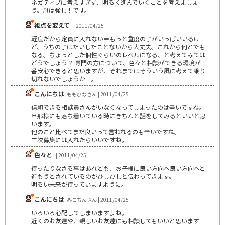
ネガティブに考えすぎず、明るく進んでいくことを考えましょ
う。母は強し！です。
視点を変えて
| 2011/04/25
軽度だから定員に入れない＝もっと重度の子がいっぱいいるけ
ど、うちの子はたいしたことないから大丈夫。これから何とでも
なる。ちょっとした個性ぐらいのレベルになる、と考えてみては
どうでしょう？ 専門の方について、色々と相談ができる環境が一
番安心できると思いますが、それまではそういう風に考えて乗り
切れないでしょうか…。
こんにちは
ももひなさん | 2011/04/25
信頼できる相談員さんがいなくなってしまったのは辛いですね。
旦那様にも落ち着いている時にきちんと話をしてみるといいと思
います。
他のこと比べてまだ良いって言われるのも辛いですね。
二次募集には入れたらいいですね。
色々と
| 2011/04/25
待ったりなさる事はあれども、お子様に良い方向へ良い方向へと
進もうとされているのがひしひしと伝わってきます。
明るい未来が待っていますように。
こんにちは
みこちんさん | 2011/04/25
いろいろ心配してしまいますよね。
近くのお友達や、親しいお友達にも相談してもいいと思います