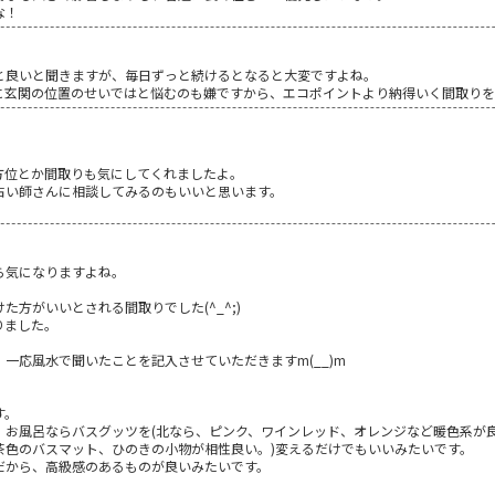
な！
と良いと聞きますが、毎日ずっと続けるとなると大変ですよね。
に玄関の位置のせいではと悩むのも嫌ですから、エコポイントより納得いく間取りを
方位とか間取りも気にしてくれましたよ。
占い師さんに相談してみるのもいいと思います。
ら気になりますよね。
方がいいとされる間取りでした(^_^;)
りました。
一応風水で聞いたことを記入させていただきますm(__)m
す。
、お風呂ならバスグッツを(北なら、ピンク、ワインレッド、オレンジなど暖色系が
茶色のバスマット、ひのきの小物が相性良い。)変えるだけでもいいみたいです。
だから、高級感のあるものが良いみたいです。