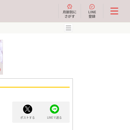
月齢別に
LINE
さがす
登録
MENU
ポストする
LINEで送る