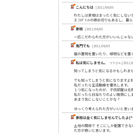
こんにちは
| 2011/06/05
わたしは家相はまったく気にしない
エコﾎﾟｲﾝﾄの締め切りもあるし、
家相
| 2011/06/05
一応こだわられた方がいいんじゃな
鬼門でも
| 2011/06/05
龍の置物を置いたり、植物などを置
私は気にしません。
つうさん | 2011/0
知ってしまうと気になるかもしれま
でも知ってしまうと気になりますよ
私だったら生活動線を優先します。
１つ気になったのが、子供部屋は北
私だったら日当たりのよい南側にし
あまり気にしないことかな？
ゆっくり考えられた方がいいと思い
家相は全く気にしませんでしたよ(^^
土地の関係で そこにしか配置でき
た方が良いと思います。