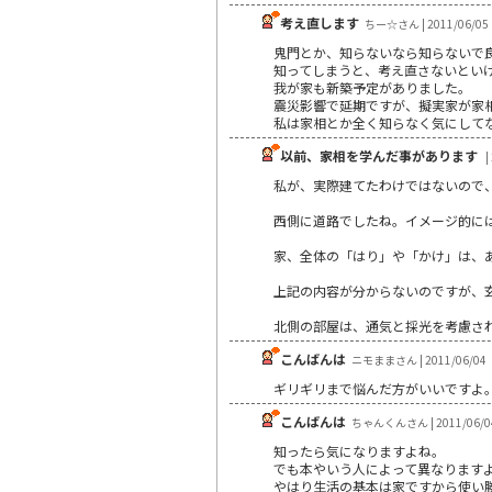
考え直します
ちー☆さん | 2011/06/05
鬼門とか、知らないなら知らないで良かっ
知ってしまうと、考え直さないとい
我が家も新築予定がありました。
震災影響で延期ですが、擬実家が家
私は家相とか全く知らなく気にして
以前、家相を学んだ事があります
|
私が、実際建てたわけではないので
西側に道路でしたね。イメージ的に
家、全体の「はり」や「かけ」は、
上記の内容が分からないのですが、
北側の部屋は、通気と採光を考慮さ
こんばんは
ニモままさん | 2011/06/04
ギリギリまで悩んだ方がいいですよ
こんばんは
ちゃんくんさん | 2011/06/0
知ったら気になりますよね。
でも本やいう人によって異なります
やはり生活の基本は家ですから使い