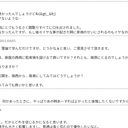
たんでしょうけどね(&gt;_&lt;)
けないような…
相にとてもうるさく間取りすべてに口を出されました。
なかったんですが、もし後々イヤな事が起きた時に家相のせいにされるのもイヤな
 2011/06/05
、理論で学んだだけですが、どうかなぁと思い、ご意見させて頂きます。
は、新居の西側に駐車場を設けるで良いですか？それとも、南側にとるのでしょう
ありますか？
玄関を、南西から、南東にしてみてはどうでしょうか？
れてみても良いかと思います。
。 何かあったときに、やっぱりあの時あーすればよかったと後悔したくないですか
4
よ。だからどれを信じるかになると思います。
勝手も大きく影響しますし、普通は長く住むので優先したいなと。