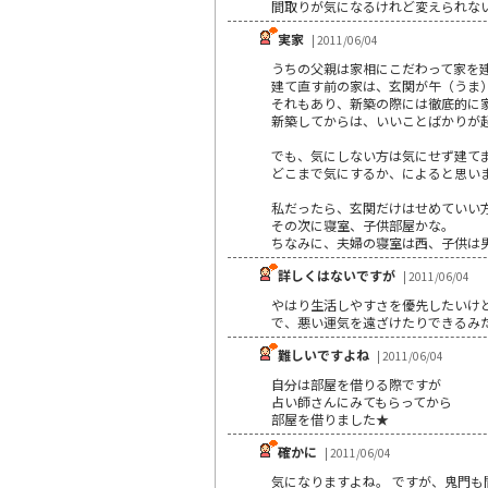
間取りが気になるけれど変えられな
実家
| 2011/06/04
うちの父親は家相にこだわって家を
建て直す前の家は、玄関が午（うま
それもあり、新築の際には徹底的に
新築してからは、いいことばかりが
でも、気にしない方は気にせず建て
どこまで気にするか、によると思い
私だったら、玄関だけはせめていい
その次に寝室、子供部屋かな。
ちなみに、夫婦の寝室は西、子供は
詳しくはないですが
| 2011/06/04
やはり生活しやすさを優先したいけ
で、悪い運気を遠ざけたりできるみ
難しいですよね
| 2011/06/04
自分は部屋を借りる際ですが
占い師さんにみてもらってから
部屋を借りました★
確かに
| 2011/06/04
気になりますよね。 ですが、鬼門も