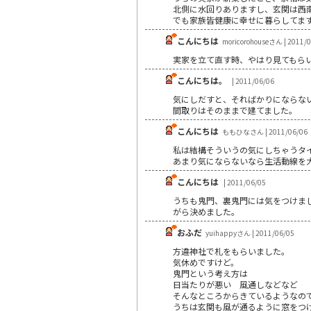
北側に水回りありますし、玄関は西
でも家族皆健康に幸せに暮らしてま
こんにちは
moricorohouseさん | 2011/
実家を立て直す時、やはり見てもら
こんにちは。
| 2011/06/06
気にしだすと、そればかりにならな
間取りはそのままで建てました。
こんにちは
ももひなさん | 2011/06/06
私は結構そういうの気にしちゃうタ
あまり気にならないなら生活動線を
こんにちは
| 2011/06/05
うちも鬼門、裏鬼門には気をつけま
がら決めました。
おふだ
yuihappyさん | 2011/06/05
方違神社で札をもらいました。
気休めですけど。
鬼門という考え方は
日当たりが悪い 風通しなどなど
そんなところからきているようなの
うちは玄関も風が通るように窓をつ