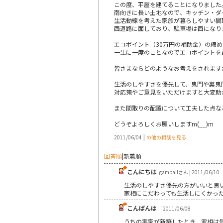
この度、平屋を建てることになりました
南向きに長い土地なので、キッチン・ダ
生活動線を考えた家族が暮らしやすい間
西道路に面しており、駐車場は西になり
エコポイント（30万円の補助金）の締
一生に一度のことなのでエコポイントを
皆さまならどのようなお考えをされます
生活のしやすさを優先して、鬼門や裏鬼
対応策やご意見をいただけますと大変助
また間取りの配置について工夫した点な
どうぞよろしくお願いしますm(__)m
|
2011/06/04
の他の相談を見る
回答順
|
新着順
こんにちは
gamballさん | 2011/06/10
生活のしやすさ優先の方がいいと思
家相にこだわっても生活しにくかっ
こんばんは
| 2011/06/08
うちの実家が新築したとき、家相は