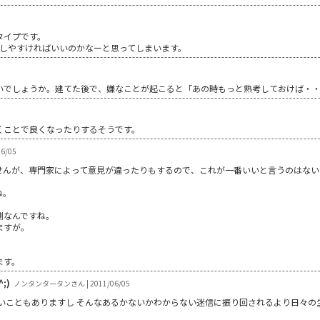
タイプです。
暮らしやすければいいのかなーと思ってしまいます。
いでしょうか。建てた後で、嫌なことが起こると「あの時もっと熟考しておけば・
くことで良くなったりするそうです。
6/05
せんが、専門家によって意見が違ったりもするので、これが一番いいと言うのはない
ね。
側なんですね。
ますが。
ます。
;)
ノンタンタータンさん | 2011/06/05
ないこともありますし そんなあるかないかわからない迷信に振り回されるより日々の