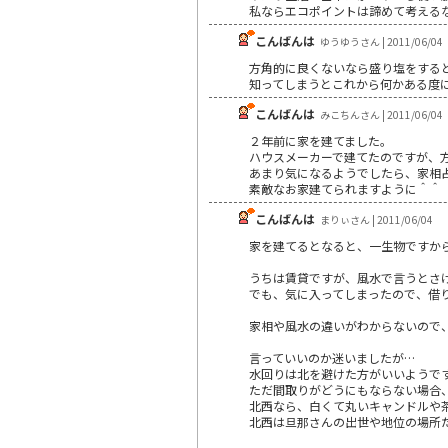
私ならエコポイントは諦めて考える
こんばんは
ゆうゆうさん | 2011/06/04
方角的に良くないなら盛り塩をする
知ってしまうとこれから何かある度
こんばんは
みこちんさん | 2011/06/04
２年前に家を建てました。
ハウスメーカーで建てたのですが、
あまり気になるようでしたら、家相
素敵なお家建てられますように＾＾
こんばんは
まりぃさん | 2011/06/04
家を建てるとなると、一生物ですか
うちは賃貸ですが、風水で言うとさけた
でも、気に入ってしまったので、借
家相や風水の違いがわからないので、
言っていいのか迷いましたが…
水回りは北を避けた方がいいようで
ただ間取りがどうにもならない場合
北西なら、白くて丸いキャンドルや
北西は旦那さんの出世や地位の場所