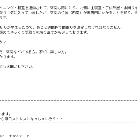
。
イニング・和室を連動させて、玄関も南にとり、北側に主寝室・子供部屋・水回り
取りに気に入っていましたが、玄関の位置（西南）が裏鬼門にかかることを知り、
ます。
め切りが早まったので、あと２週間程で間取りを決定しなければなりません。
諦めてゆっくり間取りを練り直すかも迷っております。
か？
門に玄関などがある方。家相に詳しい方。
かります。
どもお聞かせ下さい。
います。
たら毎日ストレスになっちゃいそう・・
気にしませんでした。