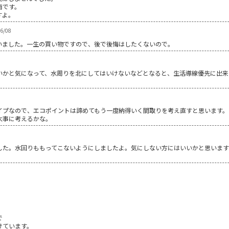
南です。
すよ。
06/08
いました。一生の買い物ですので、後で後悔はしたくないので。
いかと気になって、水周りを北にしてはいけないなどとなると、生活導線優先に出来
イプなので、エコポイントは諦めてもう一度納得いく間取りを考え直すと思います。
大事に考えるかな。
した。水回りももってこないようにしましたよ。気にしない方にはいいかと思いま
で
けています。