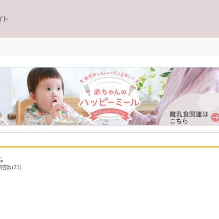
イト
す。
答数(23)