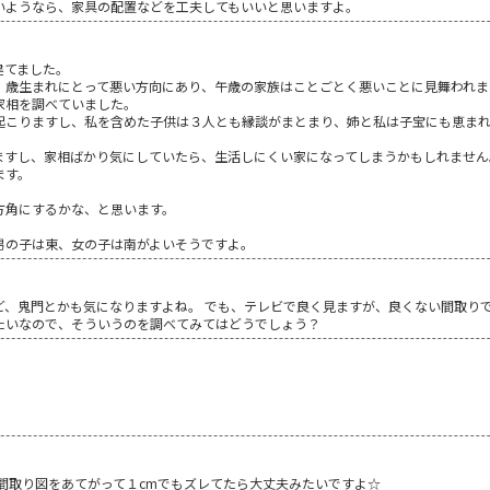
いようなら、家具の配置などを工夫してもいいと思いますよ。
建てました。
）歳生まれにとって悪い方向にあり、午歳の家族はことごとく悪いことに見舞われま
家相を調べていました。
起こりますし、私を含めた子供は３人とも縁談がまとまり、姉と私は子宝にも恵ま
ますし、家相ばかり気にしていたら、生活しにくい家になってしまうかもしれません
ます。
方角にするかな、と思います。
男の子は東、女の子は南がよいそうですよ。
ど、鬼門とかも気になりますよね。 でも、テレビで良く見ますが、良くない間取り
たいなので、そういうのを調べてみてはどうでしょう？
間取り図をあてがって１cmでもズレてたら大丈夫みたいですよ☆