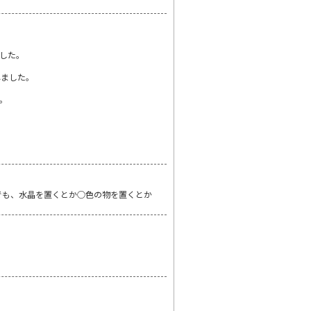
した。
れました。
。
でも、水晶を置くとか○色の物を置くとか