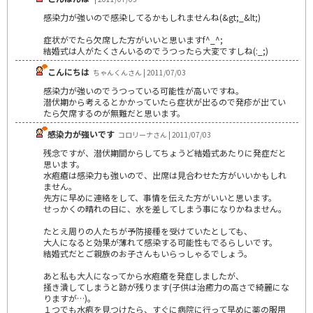
感染力が強いので感染してるかもしれませんね(&gt;_&lt;)
症状がでたら欠席した方がいいと思いますf^_^;
結婚式は人がたくさんいるのでうつったら大変ですしね(:_;)
こんにちは
ちゃんくんさん | 2011/07/03
感染力が強いのでうつっている可能性が高いですね。
潜伏期から考えるとかかっていたら症状が出るので発疹が出てい
たら欠席するのが無難だと思います。
感染力が強いです
コロリーナさん | 2011/07/03
残念ですが、潜伏期間からしてちょうど結婚式あたりに発症だと
思います。
水疱瘡は感染力も強いので、出席は見合わせた方がいいかもしれ
ません。
先方に早めに連絡をして、事情を伝えた方がいいと思います。
せっかくの晴れの日に、水を差してしまう事になりかねません。
たとえ周りの人たちが予防接種を受けていたとしても、
大人になると効果が薄れて感染する可能性もでるらしいです。
結婚式だとご親族のお子さんもいらっしゃるでしょう。
あと私も大人になってから水疱瘡を発症しましたが、
掻き潰してしまうと跡が残ります(子供は治癒力の高さで綺麗にな
りますが…)。
１つでも水疱を見つけたら、すぐに病院に行って早めに薬の服用