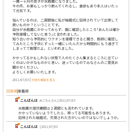
一歳一ヶ月の息子が水疱瘡になりました。
今の所、お薬もしっかり飲んでくれるし、食欲もあり本人はいたっ
て元気です。
悩んでいるのは、二週間後に私が結婚式に招待されていて出席して
良いものか？ということです。
自分が水疱瘡にかかっておらず、親に確認したところ｢あんたは確か
予防接種してないと思う｣と言われました。
知り合いから予防的にワクチンを接種できると聞き、医師に確認し
てみたところ子供とずっと一緒にいたんだから時間的にもう過ぎて
しまってて無理だよ。といわれました。
かかってるかもしれない状態で人のたくさん集まるところに出てい
くのはいかがなものかと思い、迷っているのでみなさんのご意見お
聞かせください。
よろしくお願いいたします。
|
2011/07/03
の他の相談を見る
回答順
|
新着順
こんばんは
みこちんさん | 2011/07/03
水疱瘡の潜伏期間は２週間とも言われています。
かかっていないようでしたら、移ってる可能性もあります。
招待された結婚式、欠席された方がいいのではないでしょうか。
こんばんは
| 2011/07/03