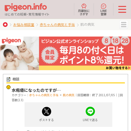
月齢別に
LINE
さがす
登録
はじめての妊娠・育児情報サイト
肌の病気
お悩み相談室
赤ちゃんの病気と手当
MENU
相談
水疱瘡になったのですが…
カテゴリー：
赤ちゃんの病気と手当
>
肌の病気
｜回答期限：終了 2011/07/05｜ | 回
答数(13)
ポストする
LINEで送る