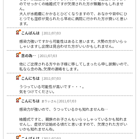
のでせっかくの結婚式ですが欠席された方が無難かもしれませ
ん。
大人が水疱瘡にかかるとひどくなりますので、おなかや背中にひ
とつでも湿疹が見られたら早めに病院に行かれた方が良いと思い
ます。
こんばんは
| 2011/07/03
感染力強いですから可能性はあると思います。大勢の方がいらっ
しゃいますし出席は見合わせた方がいいかもしれません。
念の為･･
| 2011/07/03
他にご出席される方やお子様に移してしまったら申し訳無いので､
私なら念の為､欠席の連絡をします｡
こんにちは
| 2011/07/03
うつっている可能性が高いです・・・。
気をつけてください。
こんにちは
まりぃさん | 2011/07/03
感染力が強いので、うつっているかも知れませんね…
結婚式ですと、親族のお子さんもいらっしゃっているかも知れま
せんし、症状が出始める頃だと思いますので、欠席された方がい
いかも知れませんね。
こんばんは
| 2011/07/03