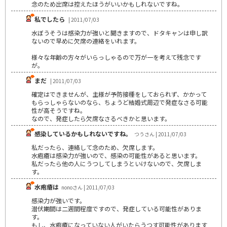
念のため出席は控えたほうがいいかもしれないですね。
私でしたら
| 2011/07/03
水ぼうそうは感染力が強いと聞きますので、ドタキャンは申し訳
ないので早めに欠席の連絡をいれます。
様々な年齢の方々がいらっしゃるので万が一を考えて残念です
が。
まだ
| 2011/07/03
確定はできませんが、主様が予防接種をしておられず、かかって
もらっしゃらないのなら、ちょうど結婚式周辺で発症なさる可能
性が高そうですね。
なので、発症したら欠席なさるべきかと思います。
感染しているかもしれないですね。
つうさん | 2011/07/03
私だったら、連絡して念のため、欠席します。
水疱瘡は感染力が強いので、感染の可能性があると思います。
私だったら他の人にうつしてしまうといけないので、欠席しま
す。
水疱瘡は
nonoさん | 2011/07/03
感染力が強いです。
潜伏期間は二週間程度ですので、発症している可能性がありま
す。
もし、水疱瘡になっていない人がいたらうつす可能性があります