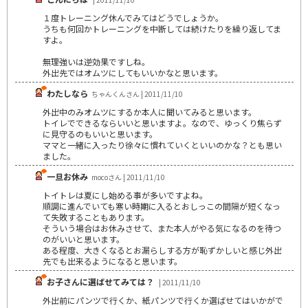
１度トレーニング休んでみてはどうでしょうか。
うちも何回かトレーニングを中断しては続けたりを繰り返してま
すよ。
無理強いは逆効果ですしね。
外出先ではオムツにしてもいいかなと思います。
わたしなら
ちゃんくんさん | 2011/11/10
外出中のみオムツにするか本人に聞いてみると思います。
トイレでできるならいいと思いますよ。なので、ゆっくり焦らず
に見守るのもいいと思います。
ママと一緒に入ったり徐々に慣れていくといいのかな？とも思い
ました。
一旦お休み
mocoさん | 2011/11/10
トイトレは夏にし始める事が多いですよね。
順調に進んでいても寒い時期に入るとおしっこの間隔が短くなっ
て失敗することもあります。
そういう場合はお休みさせて、また本人がやる気になるのを待つ
のがいいと思います。
ある程度、大きくなるとお漏らしする方が恥ずかしいと感じ外出
先でも出来るようになると思います。
お子さんに選ばせてみては？
| 2011/11/10
外出前にパンツで行くか、紙パンツで行くか選ばせてはいかがで