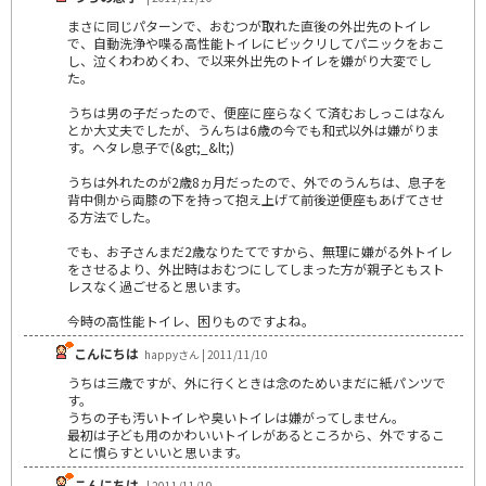
まさに同じパターンで、おむつが取れた直後の外出先のトイレ
で、自動洗浄や喋る高性能トイレにビックリしてパニックをおこ
し、泣くわわめくわ、で以来外出先のトイレを嫌がり大変でし
た。
うちは男の子だったので、便座に座らなくて済むおしっこはなん
とか大丈夫でしたが、うんちは6歳の今でも和式以外は嫌がりま
す。ヘタレ息子で(&gt;_&lt;)
うちは外れたのが2歳8ヵ月だったので、外でのうんちは、息子を
背中側から両膝の下を持って抱え上げて前後逆便座もあげてさせ
る方法でした。
でも、お子さんまだ2歳なりたてですから、無理に嫌がる外トイレ
をさせるより、外出時はおむつにしてしまった方が親子ともスト
レスなく過ごせると思います。
今時の高性能トイレ、困りものですよね。
こんにちは
happyさん | 2011/11/10
うちは三歳ですが、外に行くときは念のためいまだに紙パンツで
す。
うちの子も汚いトイレや臭いトイレは嫌がってしません。
最初は子ども用のかわいいトイレがあるところから、外でするこ
とに慣らすといいと思います。
こんにちは
| 2011/11/10