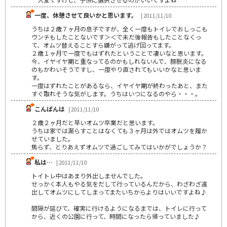
一度、休憩させて良いかと思います。
| 2011/11/10
うちは２歳７ヶ月の息子ですが、全く一度もトイレでおしっこも
ウンチもしたことないです＞＜で未だ後報告もしたことなくっ
て、オムツ替えることすら嫌がって逃げ回ってます。
２歳１ヶ月で一度でもはずれたということで凄いなと思います。
今、イヤイヤ期と重なってるのかもしれないんで、膀胱炎になる
のもかわいそうですし、一度やり直されてもいいかなと思いま
す。
一度はずれたことがあるなら、イヤイヤ期が終わったあと、また
すぐ取れそうな気がします。うちはいつになるのやら・・・。
こんばんは
| 2011/11/10
２歳２ヶ月だと早いオムツ卒業だと思います。
うちは家では漏らすことはなくても３ヶ月は外ではオムツを履か
せていました。
焦らず、とりあえずオムツで過ごしてみてはいかがでしょうか？
私は…
| 2011/11/10
トイトレ中はあまり外出しませんでした。
せっかく本人もやる気をだして行っているんだから、わざわざ遠
出してオムツにしてしまってまたいちからよりはいいですよね♪
間隔が延びて、確実に行けるようになるまでは、トイレに行って
から、近くの公園に行って、時間になったら帰っていました♪