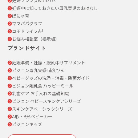
妊婦フレンズwithパパ
妊娠中に知っておきたい母乳育児のおはなし
ぼにゅ育
ママパパグラフ
コモドライフ
お悩み相談室（掲示板）
ブランドサイト
妊娠準備・妊娠・授乳中サプリメント
ピジョン母乳実感 哺乳びん
ベビーグッズの洗浄・消毒・除菌ガイド
ピジョン離乳食 ハッピーミール
乳歯ケア お手入れの基礎知識
ピジョン ベビースキンケアシリーズ
スキンケアベーシックシリーズ
A形・B形ベビーカー
ピジョンキッズ