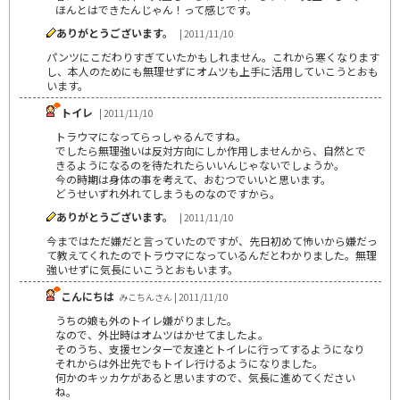
ほんとはできたんじゃん！って感じです。
ありがとうございます。
| 2011/11/10
パンツにこだわりすぎていたかもしれません。これから寒くなります
し、本人のためにも無理せずにオムツも上手に活用していこうとおも
います。
トイレ
| 2011/11/10
トラウマになってらっしゃるんですね。
でしたら無理強いは反対方向にしか作用しませんから、自然とで
きるようになるのを待たれたらいいんじゃないでしょうか。
今の時期は身体の事を考えて、おむつでいいと思います。
どうせいずれ外れてしまうものなのですから。
ありがとうございます。
| 2011/11/10
今まではただ嫌だと言っていたのですが、先日初めて怖いから嫌だっ
て教えてくれたのでトラウマになっているんだとわかりました。無理
強いせずに気長にいこうとおもいます。
こんにちは
みこちんさん | 2011/11/10
うちの娘も外のトイレ嫌がりました。
なので、外出時はオムツはかせてましたよ。
そのうち、支援センターで友達とトイレに行ってするようになり
それからは外出先でもトイレ行けるようになりました。
何かのキッカケがあると思いますので、気長に進めてください
ね。