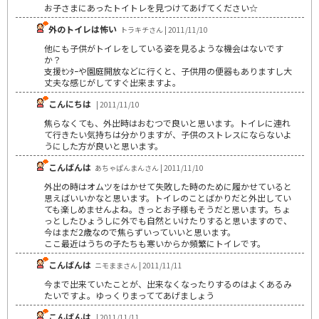
お子さまにあったトイトレを見つけてあげてください☆
外のトイレは怖い
トラキチさん | 2011/11/10
他にも子供がトイレをしている姿を見るような機会はないです
か？
支援ｾﾝﾀｰや園庭開放などに行くと、子供用の便器もありますし大
丈夫な感じがしてすぐ出来ますよ。
こんにちは
| 2011/11/10
焦らなくても、外出時はおむつで良いと思います。トイレに連れ
て行きたい気持ちは分かりますが、子供のストレスにならないよ
うにした方が良いと思います。
こんばんは
あちゃぱんまんさん | 2011/11/10
外出の時はオムツをはかせて失敗した時のために履かせていると
思えばいいかなと思います。トイレのことばかりだと外出してい
ても楽しめませんよね。きっとお子様もそうだと思います。ちょ
っとしたひょうしに外でも自然といけたりすると思いますので、
今はまだ2歳なので焦らずいっていいと思います。
ここ最近はうちの子たちも寒いからか頻繁にトイレです。
こんばんは
ニモままさん | 2011/11/11
今まで出来ていたことが、出来なくなったりするのはよくあるみ
たいですよ。ゆっくりまっててあげましょう
こんばんは
| 2011/11/11