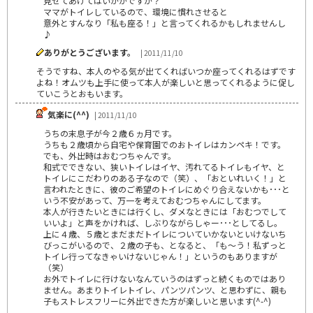
見せてあげてはいかがですか？
ママがトイレしているので、環境に慣れさせると
意外とすんなり「私も座る！」と言ってくれるかもしれませんし
♪
ありがとうございます。
| 2011/11/10
そうですね、本人のやる気が出てくればいつか座ってくれるはずです
よね！オムツも上手に使って本人が楽しいと思ってくれるように促し
ていこうとおもいます。
気楽に(^^)
| 2011/11/10
うちの末息子が今２歳６ヵ月です。
うちも２歳頃から自宅や保育園でのおトイレはカンペキ！です。
でも、外出時はおむつちゃんです。
和式でできない、狭いトイレはイヤ、汚れてるトイレもイヤ、と
トイレにこだわりのある子なので（笑）、「おといれいく！」と
言われたときに、彼のご希望のトイレにめぐり合えないかも･･･と
いう不安があって、万一を考えておむつちゃんにしてます。
本人が行きたいときには行くし、ダメなときには「おむつでして
いいよ」と声をかければ、しぶりながらしゃー･･･としてるし。
上に４歳、５歳とまだまだトイレについていかないといけないち
びっこがいるので、２歳の子も、となると、「も～う！私ずっと
トイレ行ってなきゃいけないじゃん！」というのもありますが
（笑）
お外でトイレに行けないなんていうのはずっと続くものではあり
ません。あまりトイレトイレ、パンツパンツ、と思わずに、親も
子もストレスフリーに外出できた方が楽しいと思います(^-^)