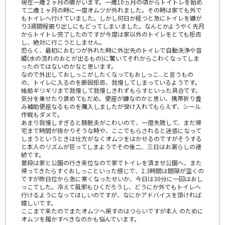
現在一歳２ヶ月の娘がいます。一歳10ヵ月の頃からトイトレを始め
て二歳１ヶ月の時に一度オムツが外れました。その時は家でも外で
もトイレへ行けていました。しかし何日か経つと急にトイレを嫌が
り3週間程振り出しにもどってしまいました。なんとかようやく先月
からトイトレ完了したのですが今度は家以外のトイレをとても拒否
し、絶対に行こうとしません。
恐らく、最初におむつが外れた時に外出先のトイレで自動洗浄や音
姫(水の流れのおとが出るもの)に驚いてそれからこわくなってしま
ったのではないのかなと思います。
なので外出しておしっこがしたくなってもおしっこ...と言うもの
の、トイレに入るのを断固拒否、我慢してしまっているようです。
結局ギリギリまで我慢して我慢しきれずもらすといった具合です。
気分を乗せたり褒めてもだめ、便座が嫌なのかと思い、携帯折り畳
み補助便座なるものを購入しましたが受け入れてもらえず、シール
作戦もダメで。
あまり我慢しすぎると膀胱炎がこわいので、一度失敗して、まだ帰
宅まで時間が掛かりそうな時や、ここでもらされると迷惑になって
しまうというときは仕方がなくオムツをはかせるのですがそうする
と本人のリズムが狂ってしまようでその後二、三日はお漏らしの連
続です。
普段は家と公園の行き来位なので家でトイレを済ませ公園へ、また
帰ってきたらすぐおしっこといった感じで、2.3時間は間隔が空くの
ですが昨日位から急に寒くなったせいか、今日は30分に一回はおし
っこでした。冷えて風邪もひくだろうし、どうにか外でもトイレへ
行けるようになってほしいのですが、なにかアドバイスを頂ければ
嬉しいです。
ここまで来たのでまたオムツへ戻すのはつらいですが本人 のために
オムツを履かすべきなのかも悩んでいます。