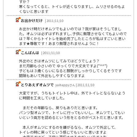
すか？
寒くなってくると、トイレが近くなりますし、ムリさせるのもよ
くないと思います
お出かけだけ
| 2011/11/10
お出かけ時だけオムツでもよいのでは？我が家はそうしてまし
た。オムツは必ずはずれますし､子供に無理させなくてもよいので
は？早くからトイトレを始め完了したところが私はすごいと思い
ます★尊敬です！あまり無理されませんように！
こんばんは
| 2011/11/10
外出のときはオムツにしてみてはどうでしょう？
まだ月齢も小さいので ゆっくりで大丈夫ですよ(*^^*)
子どもは３歳くらいになると膀胱がしっかりしてくるそうです
間隔もあいて外出もしやすくなりますよ
とりあえずオムツで
yuihappyさん | 2011/11/10
大変ですが、うちもトイレトレ中は、外でトイレとならないよう
に時間を工夫していました。
まだその年齢なら、戻りもありだと思います。
パンツ型オムツで、トイレに行ってもいいし、オムツでしてもい
いという両方を認めるという形をとるのがベストだと思います。
本人がオムツにするのを嫌がるなら、オムツで外出して、
トイレの時に戻ってという感じでもいいと思いますよ
大変ですけど、子供に選択させるのがいいですよね