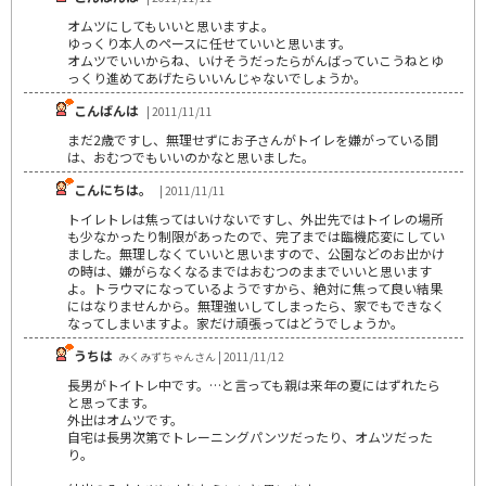
オムツにしてもいいと思いますよ。
ゆっくり本人のペースに任せていいと思います。
オムツでいいからね、いけそうだったらがんばっていこうねとゆ
っくり進めてあげたらいいんじゃないでしょうか。
こんばんは
| 2011/11/11
まだ2歳ですし、無理せずにお子さんがトイレを嫌がっている間
は、おむつでもいいのかなと思いました。
こんにちは。
| 2011/11/11
トイレトレは焦ってはいけないですし、外出先ではトイレの場所
も少なかったり制限があったので、完了までは臨機応変にしてい
ました。無理しなくていいと思いますので、公園などのお出かけ
の時は、嫌がらなくなるまではおむつのままでいいと思います
よ。トラウマになっているようですから、絶対に焦って良い結果
にはなりませんから。無理強いしてしまったら、家でもできなく
なってしまいますよ。家だけ頑張ってはどうでしょうか。
うちは
みくみずちゃんさん | 2011/11/12
長男がトイトレ中です。…と言っても親は来年の夏にはずれたら
と思ってます。
外出はオムツです。
自宅は長男次第でトレーニングパンツだったり、オムツだった
り。