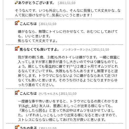
ありがとうございます。
| 2011/11/10
そうなんです、いつも外出したら、そんなに我慢して大丈夫かな...な
んて気に掛けながらで...気長にいこうと思います！
こんにちは
| 2011/11/10
嫌がるなら、無理にトイレに行かせなくて、おむつにしてあげて
も、いいと思います。
焦らなくて大丈夫ですよ。
焦らなくても良いですよ。
ノンタンタータンさん | 2011/11/10
我が家の娘(５歳、３歳)も外のトイレは嫌がります。一緒に個室に
入ってしますが家と勝手が違うし大きいのでやはり嫌なものでし
ょう。親としても衛生的に嫌です(^^;)２歳２ヶ月でオムツがとれ
るなんてすごいですね。失敗ももちろんありますし無理すると逆
戻りします。トラウマにならないように嫌がるならあえて近づけ
なくても良いと思います。そのうち行けるようになりますからゆ
ったり進めてください。
こんにちは
さいちゃんさん | 2011/11/10
一度嫌な事や怖い思いをすると、トラウマになるの良くわかりま
す(&gt;_&lt;) 友人は、普通におしっこが出来る様になっても、
『漏らしたら困る』と言って外出中はオムツをはかせていまし
た。 いずれおしっこもしっかり出来る様になると思いますので、
ストレスにならない様にしてあげた方が良いと思います。
うちの息子
| 2011/11/10