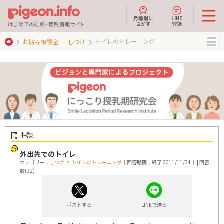
月齢別に
LINE
さがす
登録
はじめての妊娠・育児情報サイト
トイレのトレーニング
お悩み相談室
しつけ
MENU
相談
外出先でのトイレ
カテゴリー：
しつけ
>
トイレのトレーニング
｜回答期限：終了 2011/11/24｜ | 回答
数(32)
ポストする
LINEで送る