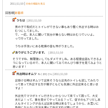
|
2011/11/10
の他の相談を見る
回答順
|
新着順
うちは
| 2011/11/10
男の子で和式だとトイレができない事もあり暫く外出する時はお
むつにしてました。
で、一応、本人に聞いて気分が乗らない時はおむつでいいよ。
って行ってました。
うちは手洗いにある乾燥の音も怖がりました。
ありがとうございます。
| 2011/11/10
そうですね、無理強いしてもダメですしね。ある程度会話もできるよ
うになっているので、本人に聞いてみてのんびり様子を見てみようと
思います！
外出時はオムツ
ねこまむさん | 2011/11/10
出掛ける時はオムツで出来そうなら出先のトイレも試してみたり
って思って外出する方が親子ともども気楽に外出出来ると思いま
すよ！
外出先でママがトイレ行きたいからついて来てって誘って、大丈
夫だよ！って、事を見せてやってみる？って、促すのもアリだし本
人もタイミングが合えば出来る時は来るでしょうから、お互いに
負担にならない方法を選んで外出すれば良いです。