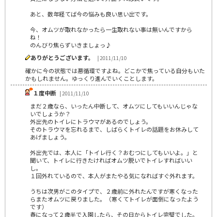
あと、数年経てば今の悩みも良い思い出です。
今、オムツが取れなかったら一生取れない事は無いんですから
ね！
のんびり焦らずいきましょっ♪
ありがとうございます。
| 2011/11/10
確かに今の状態では悪循環ですよね。どこかで焦っている自分もいた
かもしれません。ゆっくり進んでいくことします。
１度中断
| 2011/11/10
まだ２歳なら、いったん中断して、オムツにしてもいいんじゃな
いでしょうか？
外出先のトイレにトラウマがあるのでしょう。
そのトラウマを忘れるまで、しばらくトイレの話題をお休みして
あげましょう。
外出先では、本人に「トイレ行く？おむつにしてもいいよ。」と
聞いて、トイレに行きたければオムツ脱いでトイレすればいい
し。
１回外れているので、本人がまたやる気になればすぐ外れます。
うちは次男がこのタイプで、２歳前に外れたんですが寒くなった
らまたオムツに戻りました。（寒くてトイレが面倒になったよう
です）
春になって２歳半で入園したら、その日からトイレ完璧でした。