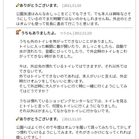
ありがとうございます。
| 2011/11/10
公園友達はみんなおしっこをどこでもできて、でも本人は興味なさそ
うにしているのでまだ時期ではないのかもしれませんね。外出のとき
はオムツも使って気長に進めて行こうと思います。
うちもありましたよ。
つうさん | 2011/11/10
うちも外のトイレを怖がってできないことがありました。
トイレに入った瞬間に蓋が開いたり、おしっこをしたら、自動で
水が流れたり、音姫にびっくりしたり、で外出時のトイレをこわ
がってできない時がありました。
今は、外出先の慣れているトイレではできますが、それ以外では
できないです。
外ではトイレでできないのであれば、本人がいいと言えば、外出
時だけオムツをしてもいいと思います。
そして外出時に大人がトイレに行く時に一緒に行くようにしてみ
てはどうですか？
うちは慣れているショッピングセンターなどでは、トイレを見る
とトイレと言って、何度もトイレに行くようになりました。
それ以外はがまんしてなかなかトイレに行かないです。
ありがとうございます。
| 2011/11/10
公園へはよく行くので今度はオムツを履いて誘ってみたりして少しず
つ慣れていけるようにしてみます。それがきっかけになってくれれば
嬉しいですし！