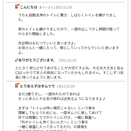
こんにちは
まりぃさん | 2011/11/10
うちも自動洗浄のトイレに驚き、しばらくトイレを嫌がりまし
た。
家のトイレも嫌がりましたので、一度中止して少し時間が経って
からまた開始しました。
外出時はおむつでいいと思いますよ。
お母さんと一緒に入って、慣らしていってからでいいと思います
よ。
ありがとうございます。
| 2011/11/10
とにかく安心させてあげることが大切ですよね。大丈夫大丈夫と私も
口ばっかりで本人の負担になっていたかもしれません。すこしずつ気
長に待ってみようと思います。
とりあえずはオムツで
| 2011/11/10
まだ2歳ですし、一度外れたのであれば
きっと本人にやる気が戻れば出来るようになりますよ♪
まずは「トイレは怖い場所じゃない」という事を
理解してもらうためにも、一度オムツに戻してあげて
外では頻繁にママがトイレに行き、一緒に個室へ。
「外のトイレも怖くないんだ～」という事を
一緒に個室に入って立ってるだけ。の環境を