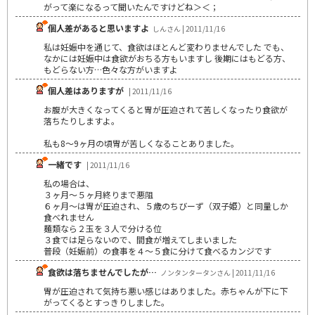
がって楽になるって聞いたんですけどね＞＜；
個人差があると思いますよ
しんさん | 2011/11/16
私は妊娠中を通じて、食欲はほとんど変わりませんでした でも、
なかには妊娠中は食欲がおちる方もいますし 後期にはもどる方、
もどらない方…色々な方がいますよ
個人差はありますが
| 2011/11/16
お腹が大きくなってくると胃が圧迫されて苦しくなったり食欲が
落ちたりしますよ。
私も8～9ヶ月の頃胃が苦しくなることありました。
一緒です
| 2011/11/16
私の場合は、
３ヶ月～５ヶ月終りまで悪阻
６ヶ月～は胃が圧迫され、５歳のちびーず（双子姫）と同量しか
食べれません
麺類なら２玉を３人で分ける位
３食では足らないので、間食が増えてしまいました
普段（妊娠前）の食事を４～５食に分けて食べるカンジです
食欲は落ちませんでしたが…
ノンタンタータンさん | 2011/11/16
胃が圧迫されて気持ち悪い感じはありました。赤ちゃんが下に下
がってくるとすっきりしました。