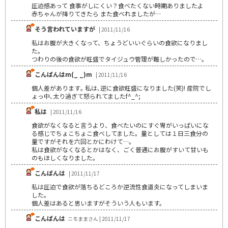
圧迫感あって 食事がしにくい？食べたくない時期ありましたよ
赤ちゃんが降りてきたら また食べれましたが…
そう言われていますが
| 2011/11/16
私はお腹が大きくなって、ちょうどいいぐらいの食欲になりまし
た。
つわりの後の食欲が旺盛でタイジュウ管理が難しかったので…。
こんばんはm(_ _)m
| 2011/11/16
個人差があります｡ 私は､逆に食欲旺盛になりました(笑)! 産院でし
ょっ中､太り過ぎて怒られてましたf^_^;
私は
| 2011/11/16
食欲がなくなると言うより、食べたいのにすぐ胃がいっぱいにな
る感じでちょこちょこ食べしてました。量としては１日三食分の
量ですがそれを六回とかにわけて…。
私は食欲がなくなるとかはなく、ごく普通にお腹がすいて甘いも
のもほしくなりました。
こんばんは
| 2011/11/17
私は圧迫で食欲が落ちるどころか逆流性食道炎になってしまいま
した。
個人差はあると思いますがそういう人もいます。
こんばんは
ニモままさん | 2011/11/17