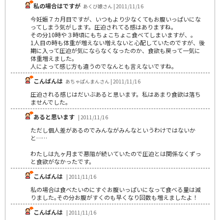
私の場合はですが
あくび娘さん | 2011/11/16
今妊娠７カ月目ですが、いつもより少なくてもお腹いっぱいにな
ってしまう気がします。圧迫されてる感はありますね。
その分10時や３時頃にもちょこちょこ食べてしまいますが、。
1人目の時も体重が増えない増えないと心配していたのですが、後
期に入って圧迫が気にならなくなったのか、食欲も戻って一気に
体重増えました。
人によって感じ方も違うのでなんとも言えないですね。
こんばんは
あちゃぱんまんさん | 2011/11/16
圧迫される感じはだいぶあると思います。私はあまり食欲は落ち
ませんでした。
あると思います
| 2011/11/16
ただし個人差があるのでみんながみんなというわけではないか
と……
わたしは九ヶ月まで悪阻が続いていたので圧迫とは関係なくずっ
と食欲がなかったです。
こんばんは
| 2011/11/16
私の場合は食べたいのにすぐお腹いっぱいになって食べる量は減
りました｡その分お腹がすくのも早くなり回数も増えましたよ！
こんばんは
| 2011/11/16