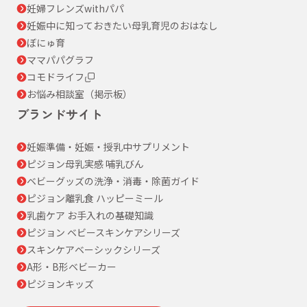
妊婦フレンズwithパパ
妊娠中に知っておきたい母乳育児のおはなし
ぼにゅ育
ママパパグラフ
コモドライフ
お悩み相談室（掲示板）
ブランドサイト
妊娠準備・妊娠・授乳中サプリメント
ピジョン母乳実感 哺乳びん
ベビーグッズの洗浄・消毒・除菌ガイド
ピジョン離乳食 ハッピーミール
乳歯ケア お手入れの基礎知識
ピジョン ベビースキンケアシリーズ
スキンケアベーシックシリーズ
A形・B形ベビーカー
ピジョンキッズ