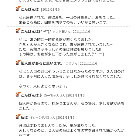
こんばんは
| 2011/11/16
私も圧迫されて、食欲おち、一回の食事量が、おちました。
栄養とる為に、回数を増やすのも、いいかと思います。
こんばんは(^-^*)/
ソフト麺さん | 2011/11/16
私は、娘の時に一時期食欲が無くなりました。
赤ちゃんが大きくなるにつれ、胃が圧迫されていました…
ただ、突然スッキリしその後は食欲も戻りました!!
その時は、お腹が少し下がった気がしました(*^_^*)
個人差があると思います。
つうさん | 2011/11/16
私は１人目の時はそういうことはなかったのですが、２人目の時
は、９ヶ月に入った頃から、少ししか食べられなくなりました。
なので、人によると思います。
こんばんは♪
あーちゃんさん | 2011/11/16
個人差があるので、わかりませんが、私の場合、少し食欲が落ち
ました…。
私は
ぼぉ→CHANGさん | 2011/11/16
食欲は変わりませんでしたが、量が減りました。
苦しくなるのと、２人目の時はよく胃の方を蹴られて痛かったか
らです。