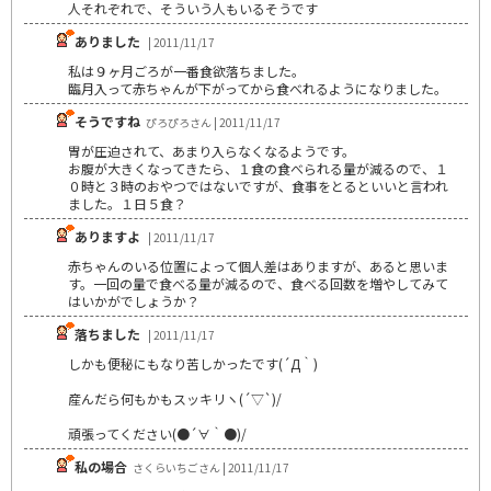
人それぞれで、そういう人もいるそうです
ありました
| 2011/11/17
私は９ヶ月ごろが一番食欲落ちました。
臨月入って赤ちゃんが下がってから食べれるようになりました。
そうですね
ぴろぴろさん | 2011/11/17
胃が圧迫されて、あまり入らなくなるようです。
お腹が大きくなってきたら、１食の食べられる量が減るので、１
０時と３時のおやつではないですが、食事をとるといいと言われ
ました。１日５食？
ありますよ
| 2011/11/17
赤ちゃんのいる位置によって個人差はありますが、あると思いま
す。一回の量で食べる量が減るので、食べる回数を増やしてみて
はいかがでしょうか？
落ちました
| 2011/11/17
しかも便秘にもなり苦しかったです(´Д｀)
産んだら何もかもスッキリヽ(´▽`)/
頑張ってください(●´∀｀●)/
私の場合
さくらいちごさん | 2011/11/17