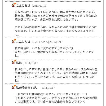
こんにちは
| 2011/11/17
みなさんおっしゃっているように、個人差が大きいと思います。
私自身、現在30wでときどき喉まで何かが詰まってるような圧迫
感を感じてますが、食欲が落ちた感じはないです。
このくらいの時期からは、赤ちゃんにぶどう糖を供給するように
なるので、甘いものを食べたくなったりする人もいるようです
よ。
こんにちは
こっちゃんさん | 2011/11/17
私の場合は、いつもと変わらずでしたが(^-^;)
胃が圧迫されて、食欲がなくなる方もいらっしゃるみたいです
ね。
私は
| 2011/11/17
私は③としごﾏﾏです。皆違いましたね。長女&amp;次女の時は全
然食欲は変わらずたべまくりでした。長男の時は圧迫されてる感
じがすごくして苦しかったです。ムカムカする感じもしました
ね。
私の場合ですが、
| 2011/11/17
圧迫されても食欲は減りません。むしろ増えてますーー；
でもあとで吐き気がしたり、あがってきそうになったり気分が悪
いのは事実です。でも食べるのが止められないです＞＜