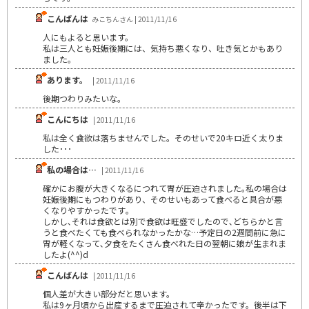
こんばんは
みこちんさん | 2011/11/16
人にもよると思います。
私は三人とも妊娠後期には、気持ち悪くなり、吐き気とかもあり
ました。
あります。
| 2011/11/16
後期つわりみたいな。
こんにちは
| 2011/11/16
私は全く食欲は落ちませんでした。そのせいで20キロ近く太りま
した･･･
私の場合は…
| 2011/11/16
確かにお腹が大きくなるにつれて胃が圧迫されました｡私の場合は
妊娠後期にもつわりがあり、そのせいもあって食べると具合が悪
くなりやすかったです｡
しかし､それは食欲とは別で食欲は旺盛でしたので､どちらかと言
うと食べたくても食べられなかったかな…予定日の2週間前に急に
胃が軽くなって､夕食をたくさん食べれた日の翌朝に娘が生まれま
したよ(^^)d
こんばんは
| 2011/11/16
個人差が大きい部分だと思います。
私は9ヶ月頃から出産するまで圧迫されて辛かったです。後半は下