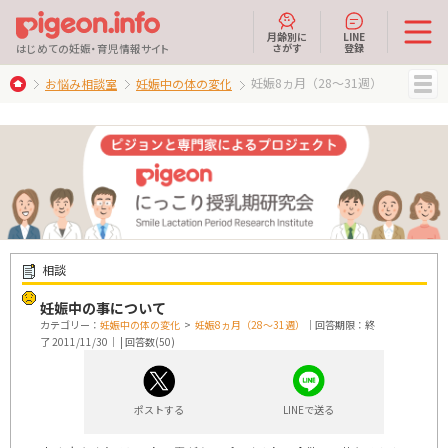
月齢別に
LINE
さがす
登録
はじめての妊娠・育児情報サイト
妊娠8ヵ月（28～31週）
お悩み相談室
妊娠中の体の変化
MENU
相談
妊娠中の事について
カテゴリー：
妊娠中の体の変化
>
妊娠8ヵ月（28～31週）
｜回答期限：終
了 2011/11/30｜ | 回答数(50)
ポストする
LINEで送る