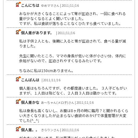
こんにちは
ゆめママさん | 2011/11/16
おなかが大きくなることによって胃が圧迫され、一回に食べれる
量が少なくなるとよく聞いていました。
ですが、私は食欲が落ちることなくひたすら食べていました。
個人差があります。
| 2011/11/16
私は子供２人とも、後期に入ると胃が圧迫されて、食べる量が減
りました。
先生に聞いたところ、ママの身長が低いと体が小さい分、体内に
余裕がないので、圧迫されやすくなるみたいです。
ちなみに私は150cmありません。
こんばんは
| 2011/11/16
個人差はもちろんですが、その都度違いました。 ３人子どもがい
ますが、１人目は殆どなく、２人目３人目は酷かったです。
個人差かな
あ～ちゃん(メロ子)さん | 2011/11/16
私は身長も高くないし、お腹は8ヶ月の時に臨月？と聞かれるくら
い大きくなりましたが止まらない食欲のおかげで体重管理が大変
でした(^_^;
個人差。。
きらりンさん | 2011/11/16
が大きいと思います。私は普通にがっつり食べられました。