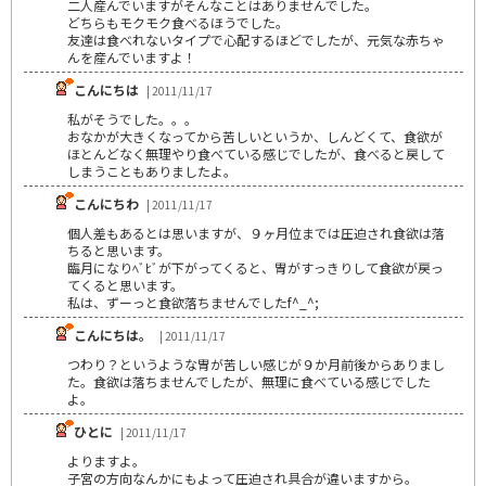
二人産んでいますがそんなことはありませんでした。
どちらもモクモク食べるほうでした。
友達は食べれないタイプで心配するほどでしたが、元気な赤ちゃ
んを産んでいますよ！
こんにちは
| 2011/11/17
私がそうでした。。。
おなかが大きくなってから苦しいというか、しんどくて、食欲が
ほとんどなく無理やり食べている感じでしたが、食べると戻して
しまうこともありましたよ。
こんにちわ
| 2011/11/17
個人差もあるとは思いますが、９ヶ月位までは圧迫され食欲は落
ちると思います。
臨月になりﾍﾞﾋﾞが下がってくると、胃がすっきりして食欲が戻っ
てくると思います。
私は、ずーっと食欲落ちませんでしたf^_^;
こんにちは。
| 2011/11/17
つわり？というような胃が苦しい感じが９か月前後からありまし
た。食欲は落ちませんでしたが、無理に食べている感じでした
よ。
ひとに
| 2011/11/17
よりますよ。
子宮の方向なんかにもよって圧迫され具合が違いますから。