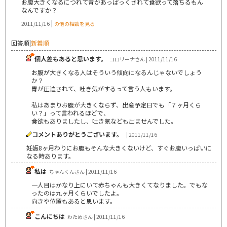
お腹大きくなるにつれて胃があっぱっくされて食欲って落ちるもん
なんですか？
|
2011/11/16
の他の相談を見る
回答順
|
新着順
個人差もあると思います。
コロリーナさん | 2011/11/16
お腹が大きくなる人はそういう傾向になるんじゃないでしょう
か？
胃が圧迫されて、吐き気がするって言う人もいます。
私はあまりお腹が大きくならず、出産予定日でも「７ヶ月くら
い？」って言われるほどで、
食欲もありましたし、吐き気なども出ませんでした。
コメントありがとうございます。
| 2011/11/16
妊娠8ヶ月わりにお腹もそんな大きくないけど、すぐお腹いっぱいに
なる時あります。
私は
ちゃんくんさん | 2011/11/16
一人目はかなり上にいて赤ちゃんも大きくてなりました。でもな
ったのは九ヶ月くらいでしたよ。
向きや位置もあると思います。
こんにちは
わためさん | 2011/11/16