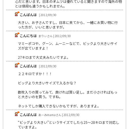
心だと思います。日本のオムツは優れていると聞きますので海外の物
とは値段も違うかもしれません。
こんばんは
| 2012/09/30
大きい、お子さんですし、日本に来てから、一緒にお買い物に行
った方が、いいと思いますが。
こんにちは
まりぃさん | 2012/09/30
マミーポコや、グーン、ムーニーなどで、ビックより大きいサイ
ズが出ていますよ！
27キロまで大丈夫みたいですよ。
こんばんは
| 2012/09/30
２２キロですか！！！
ビッグより大きいサイズで入るかな？
数枚入りの買ってみて、良ければ買い足し。まだ小さければもっ
と大きいのを買う。ですね。
ネットでしか購入できないかもですが、ありますよ。
こんばんは
あーみmamaさん | 2012/09/30
“ビッグより大きい”というサイズでしたら25～28キロまで対応し
ていますよ。