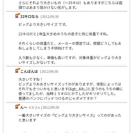
さらにそれより大きいもの（～35キロ）もありますがこちらは店
頭ではあまり見かけない気がします。
22キロなら
| 2012/09/30
ビッグより大きいサイズ です。
22キロだと1年生大きめのうちの息子と同じ体重ですね。
それくらいの体重だと、メーカーの想定では、夜間どうしてもお
ねしょをしてしまう子供向けです。
入り数も少なく、単価も高いですが、対象体重がビッグより大き
いサイズしかないです。
こんばんは
| 2012/09/30
大きいですね！
ビッグよりおおきいサイズってのがありますが、体型によっては
それでもきついかもと思います(&gt;_&lt;｡)と言うのもうちの娘に
使ってましたが、当時１５キロとかでしたがギリギリでした。
普通のパンツにパッドつけるのじゃダメですか？
ん～
ビビさん | 2012/09/30
一番大きいサイズの『ビッグより大きいサイズ』ってのがあった
と思います