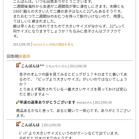
こんばんは。いつも回答ありがとうございます。
二週間後海外から友達が二週間我が家に滞在しにきます。夫婦とも
180㌢越えの大きい人で二歳の息子はなんと22㌔もあるそうです。
またおむつで二週間分のおむつを持って旅行いけないので、用意し
てほしいと頼まれました。
娘は早くおむつ外れできたので大きいサイズが分からず、22㌔って
何サイズになりますでしょうか？ちなみに息子さんはブクブクで
す。
|
2012/09/30
mulanさんの他の相談を見る
回答順
|
新着順
こんばんは^^
☆もんち☆さん | 2012/09/30
息子のオムツの袋を見てみるとビッグが１７キロまでと書いてあ
るので、「ビッグより大きいサイズ」がいいのではないでしょう
か？
とりあえず販売されている一番大きいサイズを買っておけば安心
だと思いますよ～
早速の返事ありがとうございます
mulanさん | 2012/09/30
商品あるかなと思って、あると聞いて一安心です。ありがとうござい
ます。
こんばんは
| 2012/09/30
ﾋﾞｯｸﾞより大きいサイズというのがグーンなどで出ています。
それだと25キロまでのようです。