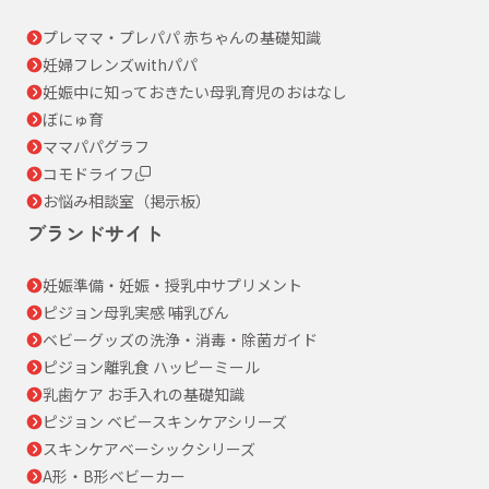
プレママ・プレパパ 赤ちゃんの基礎知識
妊婦フレンズwithパパ
妊娠中に知っておきたい母乳育児のおはなし
ぼにゅ育
ママパパグラフ
コモドライフ
お悩み相談室（掲示板）
ブランドサイト
妊娠準備・妊娠・授乳中サプリメント
ピジョン母乳実感 哺乳びん
ベビーグッズの洗浄・消毒・除菌ガイド
ピジョン離乳食 ハッピーミール
乳歯ケア お手入れの基礎知識
ピジョン ベビースキンケアシリーズ
スキンケアベーシックシリーズ
A形・B形ベビーカー