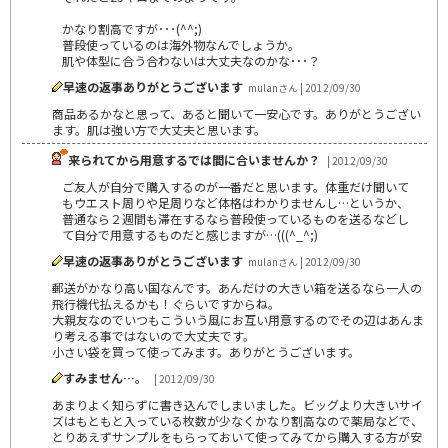
かなり割高ですが･･･(^^;)
普段使っているのは海外物なんでしょうか。
肌や体型に合う合わないは大丈夫なのかな･･･？
早速の返事ありがとうございます
mulanさん | 2012/09/30
商品あるかなと思って、あると聞いて一安心です。ありがとうござい
ます。肌は強い方で大丈夫と思います。
来られてから用意するでは間に合いませんか？
| 2012/09/30
ご友人が自分で購入するのが一番だと思います。体重だけ聞いて
もウエスト周りや足周りなど体格はわかりませんし…というか、
普通なら２週間も滞在するなら普段使っているものを送るなどし
て自分で用意するものだと感じますが…(((^_^;)
早速の返事ありがとうございます
mulanさん | 2012/09/30
郵送がかなり高い国なんです。あんだけの大きい箱を送るなら一人の
飛行機代払えるかも！ぐらいですからね。
大親友なのでいつもこういう風にお互い用意するのでその辺はあんま
り考える事ではないので大丈夫です。
小さい袋を買って使ってみます。ありがとうございます。
すみません…。
| 2012/09/30
あまりよく知らずに書き込んでしまいました。ビッグより大きいサイ
ズはもともと入っている枚数が少なくかなり割高なので薬局などで、
とりあえずサンプルをもらっておいて使ってみてから購入する方が安