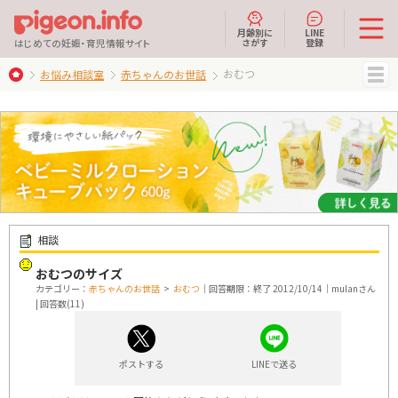
月齢別に
LINE
さがす
登録
はじめての妊娠・育児情報サイト
おむつ
お悩み相談室
赤ちゃんのお世話
MENU
相談
おむつのサイズ
カテゴリー：
赤ちゃんのお世話
>
おむつ
｜回答期限：終了 2012/10/14｜mulanさん
| 回答数(11)
ポストする
LINEで送る