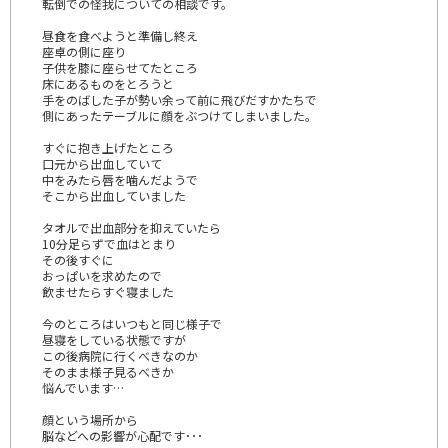
転倒での怪我についての相談です。
昼食を食べようと準備し終え
座卓の側に座り
子供を膝に座らせてたところ
床にあるものをとろうと
手をのばした子が勢い余って前に飛びだすかたちで
側にあったテーブルに顔をぶつけてしまいました。
すぐに抱き上げたところ
口元から出血していて
中をみたら唇を噛んだようで
そこから出血していました
タオルで出血部分を抑えていたら
10分足らずで血はとまり
その後すぐに
おっぱいを求めたので
飲ませたらすぐ寝ました
今のところはいつもと同じ様子で
昼寝をしている状態ですが
この後病院に行くべきなのか
そのまま様子見るべきか
悩んでいます…
顔という場所から
脳などへの影響が心配です･･･