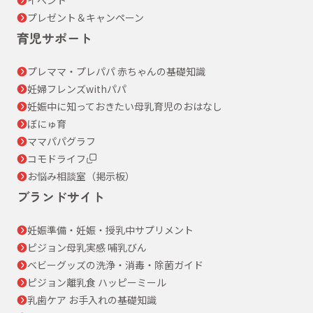
プレゼント＆キャンペーン
育児サポート
プレママ・プレパパ 赤ちゃんの基礎知識
妊婦フレンズwithパパ
妊娠中に知っておきたい母乳育児のおはなし
ぼにゅ育
ママパパグラフ
コモドライフ
お悩み相談室（掲示板）
ブランドサイト
妊娠準備・妊娠・授乳中サプリメント
ピジョン母乳実感 哺乳びん
ベビーグッズの洗浄・消毒・除菌ガイド
ピジョン離乳食 ハッピーミール
乳歯ケア お手入れの基礎知識