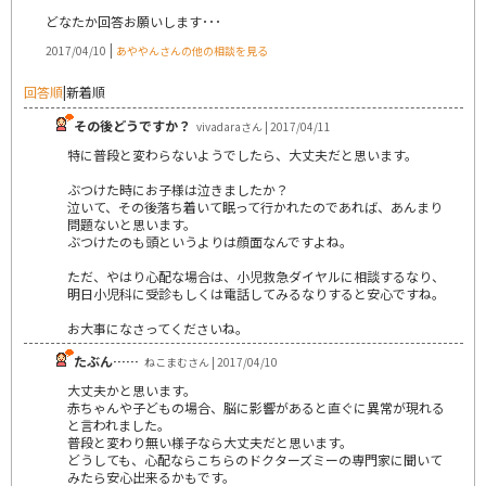
どなたか回答お願いします･･･
|
2017/04/10
あややんさんの他の相談を見る
回答順
|
新着順
その後どうですか？
vivadaraさん | 2017/04/11
特に普段と変わらないようでしたら、大丈夫だと思います。
ぶつけた時にお子様は泣きましたか？
泣いて、その後落ち着いて眠って行かれたのであれば、あんまり
問題ないと思います。
ぶつけたのも頭というよりは顔面なんですよね。
ただ、やはり心配な場合は、小児救急ダイヤルに相談するなり、
明日小児科に受診もしくは電話してみるなりすると安心ですね。
お大事になさってくださいね。
たぶん……
ねこまむさん | 2017/04/10
大丈夫かと思います。
赤ちゃんや子どもの場合、脳に影響があると直ぐに異常が現れる
と言われました。
普段と変わり無い様子なら大丈夫だと思います。
どうしても、心配ならこちらのドクターズミーの専門家に聞いて
みたら安心出来るかもです。