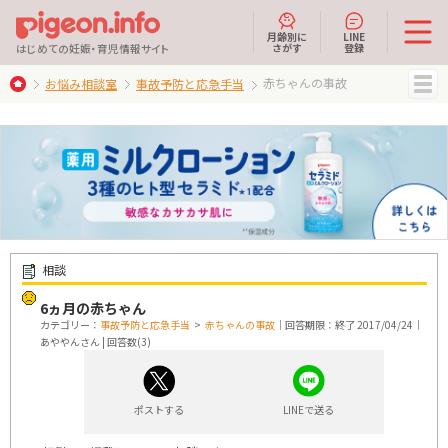
月齢別に
LINE
さがす
登録
はじめての妊娠・育児情報サイト
赤ちゃんの事故
お悩み相談室
事故予防と応急手当
MENU
相談
6ヵ月の赤ちゃん
カテゴリー：
事故予防と応急手当
>
赤ちゃんの事故
｜回答期限：終了 2017/04/24｜
あややんさん | 回答数(3)
ポストする
LINEで送る