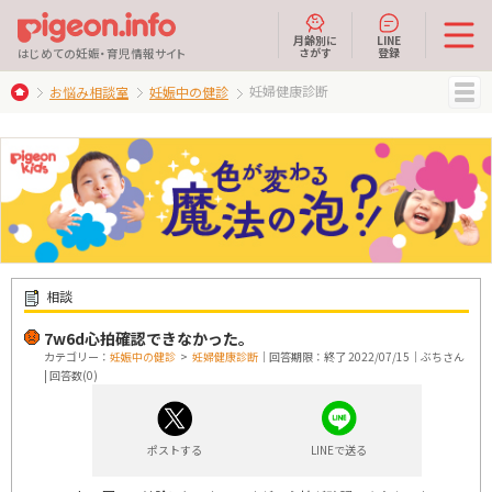
月齢別に
LINE
さがす
登録
はじめての妊娠・育児情報サイト
妊婦健康診断
お悩み相談室
妊娠中の健診
MENU
相談
7w6d心拍確認できなかった。
カテゴリー：
妊娠中の健診
>
妊婦健康診断
｜回答期限：終了 2022/07/15｜ぶちさん
| 回答数(0)
ポストする
LINEで送る