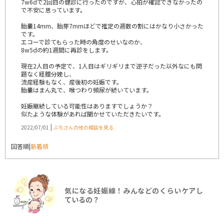
7w6dで2回目の健診に行ったのですが、心拍が確認できなかったの
で不安に思っています。
胎嚢14mm、胎芽7mmほどで推定の週数の割にはかなり小さかった
です。
エコーで診てもらった時の角度のせいなのか、
8w5dの約1週間に再診をします。
現在2人目の予定で、1人目はギリギリまで逆子だった以外なにも問
題なく経膣分娩し、
流産経験もなく、産後初の妊娠です。
胎嚢はまん丸で、喉つわり頻尿が続いています。
妊娠継続している可能性はありますでしょうか？
似たような体験があれば聞かせていただきたいです。
|
2022/07/01
ぶちさんの他の相談を見る
回答順
|
新着順
気になる妊娠線！みんなどのくらいケアし
ているの？