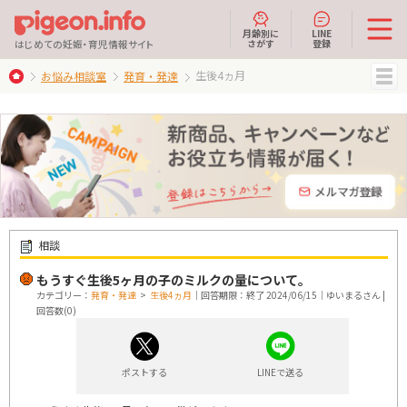
月齢別に
LINE
さがす
登録
はじめての妊娠・育児情報サイト
生後4ヵ月
お悩み相談室
発育・発達
MENU
相談
もうすぐ生後5ヶ月の子のミルクの量について。
カテゴリー：
発育・発達
>
生後4ヵ月
｜回答期限：終了 2024/06/15｜ゆいまるさん |
回答数(0)
ポストする
LINEで送る