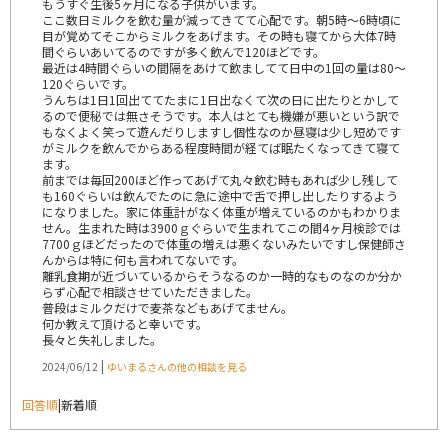
もうすぐ生後5ヶ月になる子供がいます。
ここ数日ミルクを飲む量が減ってきてて心配です。朝5時〜6時頃に
目が覚めてそこからミルクをあげます。その時も寝てから大体7時
間ぐらいあいてるのですが多く飲んで120ほどです。
最近は4時間ぐらいの間隔をあけて飲ましてて日中の1回の量は80〜
120ぐらいです。
うんちは1日1回出ててたまに1日出なくて次の日に出たりとかして
るので便秘では無さそうです。本人はとても機嫌が悪いという訳で
もなくよく笑って遊んだりしますし個性なのか昼寝は少し短めです
がミルクを飲んでからある程度時間が経てば眠たくなってきて寝て
ます。
前までは毎回200ほど作ってあげて丸々飲む時もあれば少し残して
も160ぐらいは飲んでたのに急に途中で舌で押し出したりするよう
になりました。家に体重計がなく体重が増えているのかもわかりま
せん。生まれた時は3900ｇぐらいで生まれてこの間4ヶ月検診では
7700ｇほどだったので体重の増えは悪くないみたいですし保健師さ
んからは特に何も言われてないです。
離乳食期が近づいているからそうなるのか一時的なものなのか分か
らず心配で相談させていただきました。
普段はミルクだけで麦茶などもあげてません。
何か教えて頂けると幸いです。
長々と失礼しました。
|
2024/06/12
ゆいまるさんの他の相談を見る
回答順
|
新着順