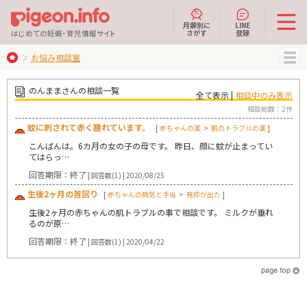
月齢別に
LINE
さがす
登録
はじめての妊娠・育児情報サイト
お悩み相談室
MENU
のんままさんの相談一覧
全て表示 |
相談中のみ表示
相談総数：2件
蚊に刺されて赤く腫れています。
[
赤ちゃんの薬
>
肌のトラブルの薬
]
こんばんは。6カ月の女の子の母です。 昨日、顔に蚊が止まってい
てはらっ…
回答期限：終了
| 回答数(1) | 2020/08/25
生後2ヶ月の首回り
[
赤ちゃんの病気と手当
>
発疹が出た
]
生後2ヶ月の赤ちゃんの肌トラブルの事で相談です。 ミルクが垂れ
るのが原…
回答期限：終了
| 回答数(1) | 2020/04/22