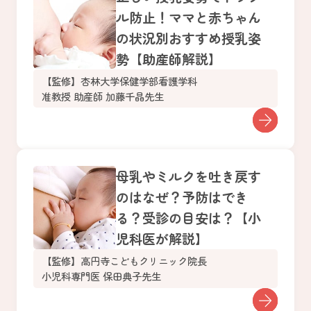
ル防止！ママと赤ちゃん
の状況別おすすめ授乳姿
勢【助産師解説】
【監修】杏林大学保健学部看護学科
准教授 助産師 加藤千晶先生
母乳やミルクを吐き戻す
のはなぜ？予防はでき
る？受診の目安は？【小
児科医が解説】
【監修】高円寺こどもクリニック院長
小児科専門医 保田典子先生