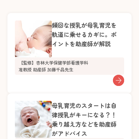
頻回な授乳が母乳育児を
軌道に乗せるカギに。ポ
イントを助産師が解説
【監修】杏林大学保健学部看護学科
准教授 助産師 加藤千晶先生
母乳育児のスタートは自
律授乳がキーになる？！
乗り越え方などを助産師
がアドバイス