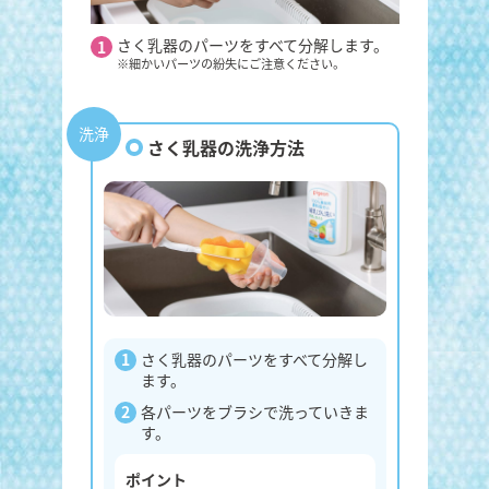
さく乳器のパーツをすべて分解します。
洗剤をブ
1
2
※細かいパーツの紛失にご注意ください。
洗います
洗浄
さく乳器の洗浄方法
さく乳器のパーツをすべて分解し
ます。
各パーツをブラシで洗っていきま
す。
ポイント