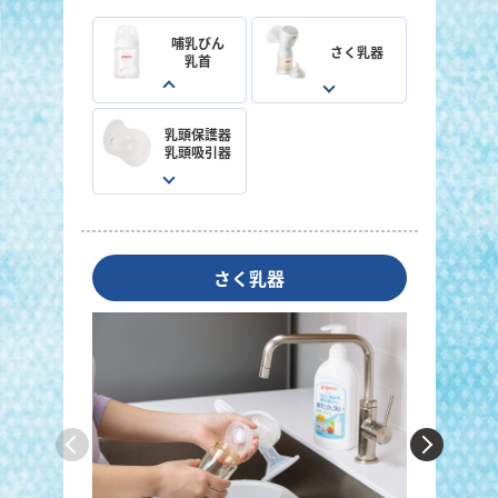
哺乳びん
さく乳器
乳首
乳頭保護器
乳頭吸引器
さく乳器