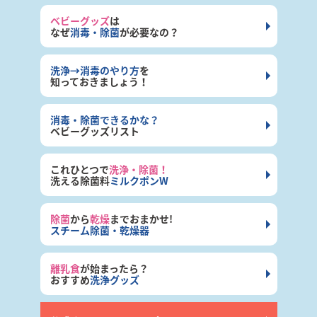
ベビーグッズ
は
なぜ
消毒・除菌
が必要なの？
洗浄→消毒のやり方
を
知っておきましょう！
消毒・除菌できるかな？
ベビーグッズリスト
これひとつで
洗浄・除菌！
洗える除菌料
ミルクポンW
除菌
から
乾燥
までおまかせ!
スチーム除菌・乾燥器
離乳食
が始まったら？
おすすめ
洗浄グッズ