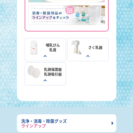
哺乳びん
さく乳器
乳首
乳頭保護器
乳頭吸引器
洗浄・消毒・除菌グッズ
ラインアップ