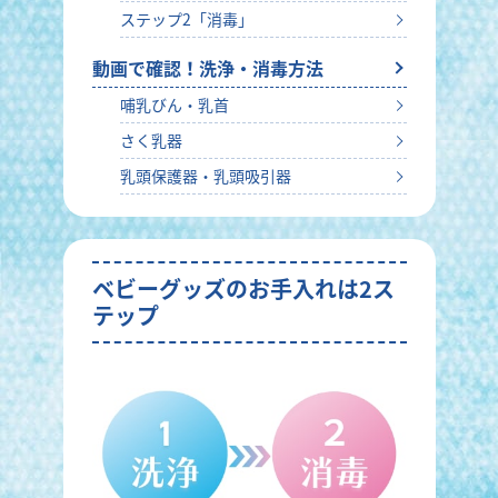
ステップ2「消毒」
動画で確認！洗浄・消毒方法
哺乳びん・乳首
さく乳器
乳頭保護器・乳頭吸引器
ベビーグッズのお手入れは2ス
テップ