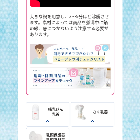
大きな鍋を用意し、3～5分ほど沸騰させ
ます。素材によっては商品を煮沸中に鍋
の縁、底につかないよう注意する必要が
あります。
哺乳びん
さく乳器
乳首
乳頭保護器