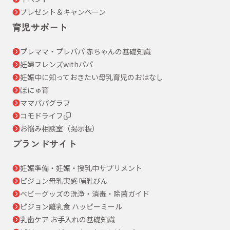
プレゼント＆キャンペーン
育児サポート
プレママ・プレパパ 赤ちゃんの基礎知識
妊婦フレンズwithパパ
妊娠中に知っておきたい母乳育児のおはなし
ぼにゅ育
ママパパグラフ
コモドライフ
お悩み相談室（掲示板）
ブランドサイト
妊娠準備・妊娠・授乳中サプリメント
ピジョン母乳実感 哺乳びん
ベビーグッズの洗浄・消毒・除菌ガイド
ピジョン離乳食 ハッピーミール
乳歯ケア お手入れの基礎知識