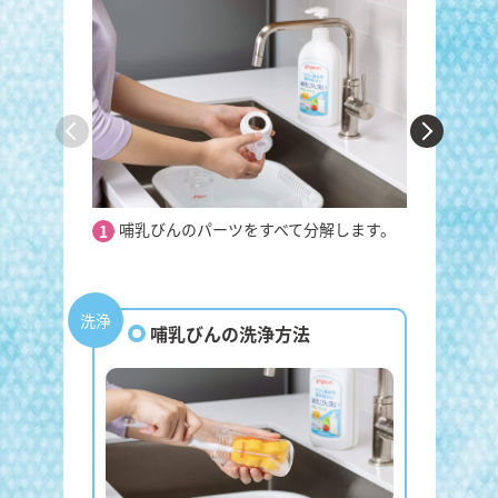
哺乳びんのパーツをすべて分解します。
洗剤をブ
1
2
内側を上
洗浄
哺乳びんの洗浄方法