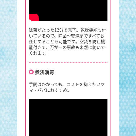
除菌がたった12分で完了。乾燥機能も付
いているので、除菌～乾燥まですべてお
任せすることも可能です。空焚き防止機
能付きで、万が一の事故も未然に防いで
くれます。
煮沸消毒
手間はかかっても、コストを抑えたいマ
マ・パパにおすすめ。