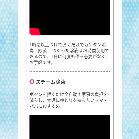
1時間以上つけておくだけでカンタン消
毒・除菌！ つくった溶液は24時間使用で
きるので、1日に何度も作る必要がなく、
お手軽です。
スチーム除菌
ボタンを押すだけ全自動！家事の負担を
減らし、育児にゆとりを持ちたいママ・
パパにおすすめ。