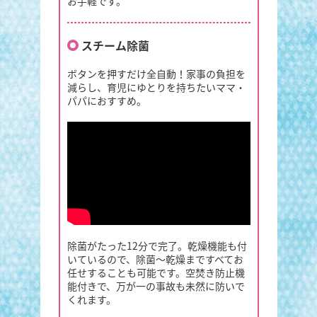
お手軽です。
スチーム除菌
ボタンを押すだけ全自動！家事の負担を
減らし、育児にゆとりを持ちたいママ・
パパにおすすめ。
除菌がたった12分で完了。乾燥機能も付
いているので、除菌～乾燥まですべてお
任せすることも可能です。空焚き防止機
能付きで、万が一の事故も未然に防いで
くれます。