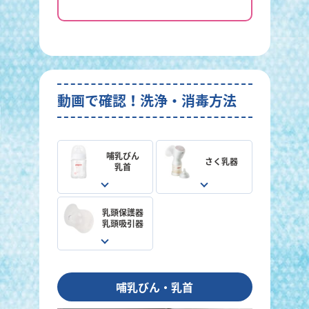
動画で確認！洗浄・消毒方法
哺乳びん
さく乳器
乳首
乳頭保護器
乳頭吸引器
哺乳びん・乳首