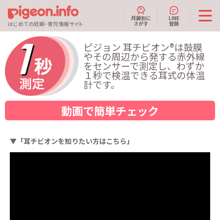
月齢別に
LINE
さがす
登録
はじめての妊娠・育児情報サイト
ピジョン 耳チビオン®は鼓膜
やその周辺から発する赤外線
をセンサーで測定し、わずか
１秒で検温できる耳式の体温
計です。
動画で簡単チェック
▼「耳チビオンを知りたい方はこちら」