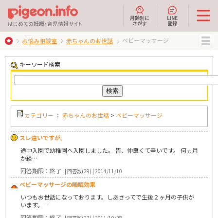
月齢別に
LINE
さがす
登録
はじめての妊娠・育児情報サイト
ベビーマッサージ
お悩み相談室
赤ちゃんのお世話
MENU
キーワード検索
カテゴリー
：
赤ちゃんのお世話
>
ベビーマッサージ
スレ違いですが。
途中入園で幼稚園へ入園しました。 皆、仲良くて辛いです。 何ヵ月
か経…
回答期限：終了
| | 回答数(29) | 2014/11/10
ベビーマッサージの睡眠効果
いつもお世話になっております。しあさってで生後２ヶ月の子供が
います。…
回答期限：終了
| | 回答数(27) | 2011/10/28