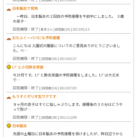
日本脳炎で発熱
一昨日、日本脳炎の２回目の予防接種を午前中にしました。 ３歳
の息子…
回答期限：終了
| 東京さん | 回答数(24) | 2013/05/13
おたふく～パパにも予防接種
こんにちは 入園式の服装についてのご意見ありがとうございまし
た。ベ…
回答期限：終了
| | 回答数(18) | 2013/03/27
ﾋﾌﾞと小児肺炎球菌
今2ｹ月です。ﾋﾌﾞと肺炎球菌の予防接種をしました。ﾋﾌﾞは大丈夫
で…
回答期限：終了
| | 回答数(16) | 2012/07/03
もうすぐポリオ生ワクです
９ヶ月の息子はすぐに指しゃぶりします。接種後の３０分はどうや
って防げ…
回答期限：終了
| | 回答数(38) | 2011/12/09
日本脳炎
先週の土曜日に日本脳炎の予防接種を受けましたが、昨日辺りから