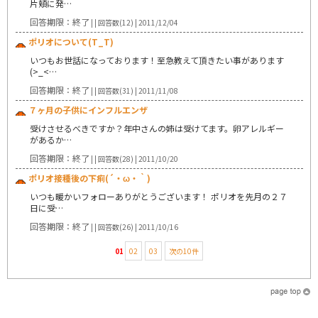
片頬に発…
回答期限：終了
| | 回答数(12) | 2011/12/04
ポリオについて(T_T)
いつもお世話になっております！至急教えて頂きたい事があります
(>_<…
回答期限：終了
| | 回答数(31) | 2011/11/08
７ヶ月の子供にインフルエンザ
受けさせるべきですか？年中さんの姉は受けてます。卵アレルギー
があるか…
回答期限：終了
| | 回答数(28) | 2011/10/20
ポリオ接種後の下痢(´・ω・｀)
いつも暖かいフォローありがとうございます！ ポリオを先月の２７
日に受…
回答期限：終了
| | 回答数(26) | 2011/10/16
01
02
03
次の10件