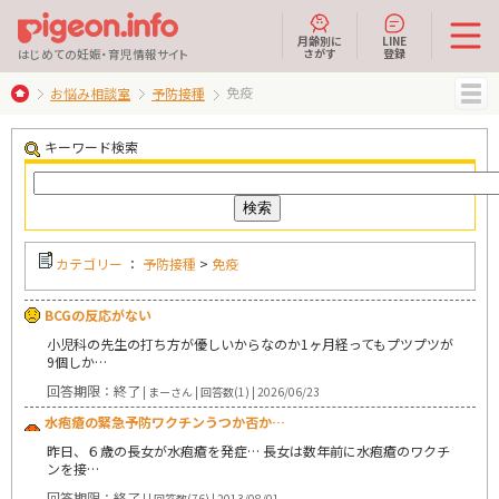
月齢別に
LINE
さがす
登録
はじめての妊娠・育児情報サイト
免疫
お悩み相談室
予防接種
MENU
キーワード検索
カテゴリー
：
予防接種
>
免疫
BCGの反応がない
小児科の先生の打ち方が優しいからなのか1ヶ月経ってもプツプツが
9個しか…
回答期限：終了
| まーさん | 回答数(1) | 2026/06/23
水疱瘡の緊急予防ワクチンうつか否か…
昨日、６歳の長女が水疱瘡を発症… 長女は数年前に水疱瘡のワクチ
ンを接…
回答期限：終了
| | 回答数(76) | 2013/08/01