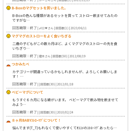
B-Boxのマグセットを買いました。
B-Boxの色んな種類があるセットを買って ストロー飲ませてみたの
ですがな…
回答期限：終了
| 👶🏻💗さん | 回答数(1) | 2023/06/11
マグマグのストローをよく食いちぎる
二歳の子どもがこの数カ月ほど、よくマグマグのストローの先を食
いちぎり…
回答期限：終了
| 宿木さん | 回答数(50) | 2012/08/19
つかみたべ
カテゴリーが間違っているかもしれませんが、よろしくお願いしま
す！ …
回答期限：終了
| | 回答数(30) | 2012/01/18
ベビーマグについて
もうすぐ６カ月になる娘がいます。 ベビーマグで飲み物を飲ませて
みよう…
回答期限：終了
| | 回答数(30) | 2010/02/24
８ヶ月BABYｽﾄﾛｰﾏｸﾞについて！
悩んでます(T_T)もれなくて使いやすくてｵｽｽﾒのｽﾄﾛｰﾏｸﾞあったら…