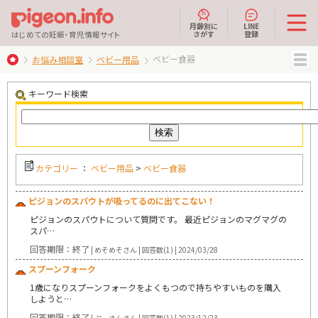
月齢別に
LINE
さがす
登録
はじめての妊娠・育児情報サイト
ベビー食器
お悩み相談室
ベビー用品
MENU
キーワード検索
カテゴリー
：
ベビー用品
>
ベビー食器
ピジョンのスパウトが吸ってるのに出てこない！
ピジョンのスパウトについて質問です。 最近ピジョンのマグマグの
スパ…
回答期限：終了
| めそめそさん | 回答数(1) | 2024/03/28
スプーンフォーク
1歳になりスプーンフォークをよくもつので持ちやすいものを購入
しようと…
回答期限：終了
| ぷーさんさん | 回答数(1) | 2023/12/23