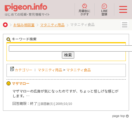
月齢別に
LINE
さがす
登録
はじめての妊娠・育児情報サイト
マタニティ食品
お悩み相談室
マタニティ用品
MENU
キーワード検索
カテゴリー
：
マタニティ用品
>
マタニティ食品
マザマロー
マザマローの広告が気になったのですが、ちょっと怪しげな感じが
します。…
回答期限：終了
| | 回答数(5) | 2009/10/10