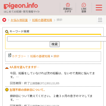
月齢別に
LINE
さがす
登録
はじめての妊娠・育児情報サイト
排卵
お悩み相談室
妊娠の基礎知識
MENU
キーワード検索
カテゴリー
：
妊娠の基礎知識
>
排卵
4人目を望んでますが…
今回、妊娠をしていなければ次の妊娠は、ないので真剣に悩んでま
す。 …
回答期限：終了
| | 回答数(37) | 2011/11/05
生理不順の排卵日について。
排卵日について教えてください。 ２歳３ヶ月の息子のママしてま
す。 …
回答期限：終了
| | 回答数(34) | 2011/10/24