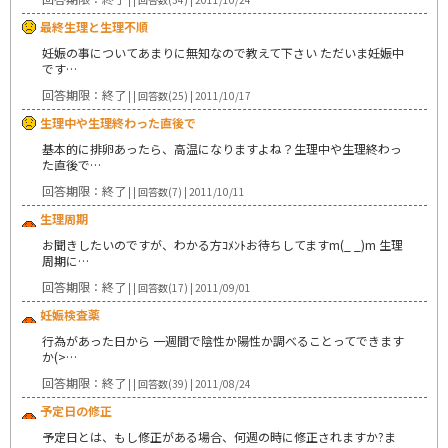
最終生理と生理不順
妊娠の事についてあまりに無知なので教えて下さい ただいま妊娠中
です…
回答期限：終了
| | 回答数(25) | 2011/10/17
生理中や生理終わった直後で
基本的に排卵あったら、高温になりますよね？生理中や生理終わっ
た直後で…
回答期限：終了
| | 回答数(7) | 2011/10/11
生理周期
お聞きしたいのですが、わかる方ｺﾒﾝﾄお待ちしてますm(_ _)m 生理
周期に…
回答期限：終了
| | 回答数(17) | 2011/09/01
妊娠検査薬
行為があった日から 一週間で陰性か陽性か調べることってできます
か(>…
回答期限：終了
| | 回答数(39) | 2011/08/24
予定日の修正
予定日とは、もし修正がある場合、何週の時に修正されますか?ま