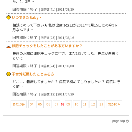
た、2、3日…
回答期限：終了
| | 回答数(41) | 2011/08/20
いつできたBaby・
相談にのって下さい★ 私は出産予定日が2011年9月15日にの今9ヶ
月なんです…
回答期限：終了
| | 回答数(23) | 2011/08/16
卵胞チェックをしたことがある方いますか？
先週の水曜に卵胞チェックに行き、まだ13ﾐﾘでした。先生が週末ぐ
らいに…
回答期限：終了
| | 回答数(24) | 2011/08/08
子宮外妊娠したことある方
どこに、着床してましたか？ 病院で初めてしりましたか？ 病院に行
く前…
回答期限：終了
| | 回答数(12) | 2011/07/29
前の10件
04
05
06
07
08
09
10
11
12
13
次の10件