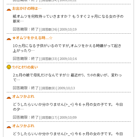
お出かけの時は…
紙オムツを何枚持っていきますか？ もうすぐ２ヶ月になる女の子の
新米…
回答期限：終了
| | 回答数(36) | 2009/10/19
★オムツをかえる時...☆
1Oヵ月になる子供がいるのですが,オムツをかえる時嫌がって起き
上がったり…
回答期限：終了
| | 回答数(33) | 2009/10/16
ｳﾝﾁとｵﾅﾗの臭い
2ヵ月の娘で母乳だけなんですが☆ 最近ｵﾅﾗ、ｳﾝﾁの臭いが、変わっ
て…
回答期限：終了
| | 回答数(8) | 2009/10/13
オムツかぶれ
どうしたらいいか分かりません(>_<) 今６ヶ月の女の子です。 今日
の夕…
回答期限：終了
| | 回答数(17) | 2009/10/09
オムツかぶれ
どうしたらいいか分かりません(>_<) 今６ヶ月の女の子です。 今日