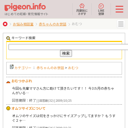
月齢別に
LINE
さがす
登録
はじめての妊娠・育児情報サイト
おむつ
お悩み相談室
赤ちゃんのお世話
MENU
キーワード検索
カテゴリー
：
赤ちゃんのお世話
>
おむつ
おむつかぶれ
今回も先輩ママさん方に助けて頂きたいです！！ 今3カ月の赤ちゃ
んがいる…
回答期限：終了
| | 回答数(32) | 2009/10/25
オムツサイズについて
オムツのサイズは何をきっかけにサイズアップしてますか？ もうす
ぐ２ヶ…
回答期限：終了
| | 回答数(24) | 2009/10/21