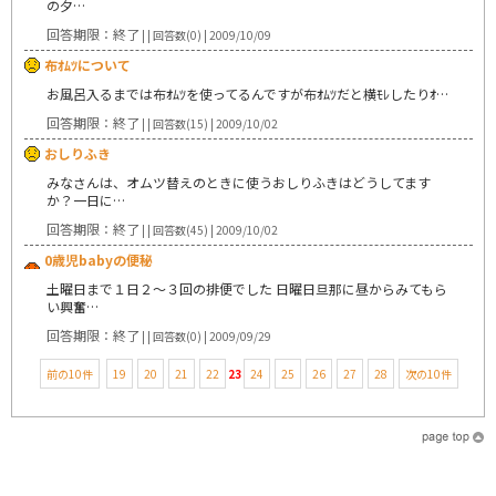
の夕…
回答期限：終了
| | 回答数(0) | 2009/10/09
布ｵﾑﾂについて
お風呂入るまでは布ｵﾑﾂを使ってるんですが布ｵﾑﾂだと横ﾓﾚしたりｵ…
回答期限：終了
| | 回答数(15) | 2009/10/02
おしりふき
みなさんは、オムツ替えのときに使うおしりふきはどうしてます
か？一日に…
回答期限：終了
| | 回答数(45) | 2009/10/02
0歳児babyの便秘
土曜日まで１日２～３回の排便でした 日曜日旦那に昼からみてもら
い興奮…
回答期限：終了
| | 回答数(0) | 2009/09/29
前の10件
19
20
21
22
23
24
25
26
27
28
次の10件