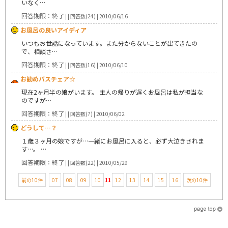
いなく…
回答期限：終了
| | 回答数(24) | 2010/06/16
お風呂の良いアイディア
いつもお世話になっています。また分からないことが出てきたの
で、相談さ…
回答期限：終了
| | 回答数(16) | 2010/06/10
お勧めバスチェア☆
現在2ヶ月半の娘がいます。 主人の帰りが遅くお風呂は私が担当な
のですが…
回答期限：終了
| | 回答数(7) | 2010/06/02
どうして…？
１歳３ヶ月の娘ですが…一緒にお風呂に入ると、必ず大泣きされま
す…。 …
回答期限：終了
| | 回答数(22) | 2010/05/29
前の10件
07
08
09
10
11
12
13
14
15
16
次の10件