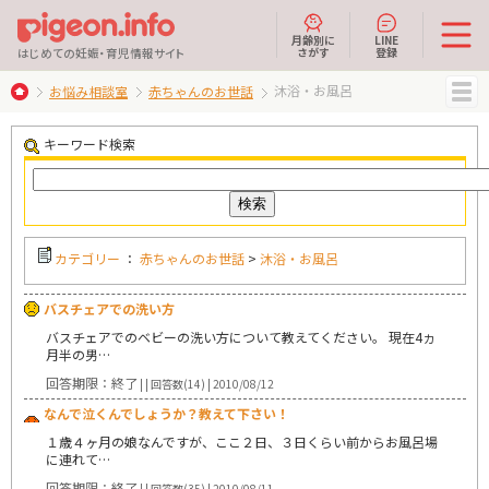
月齢別に
LINE
さがす
登録
はじめての妊娠・育児情報サイト
沐浴・お風呂
お悩み相談室
赤ちゃんのお世話
MENU
キーワード検索
カテゴリー
：
赤ちゃんのお世話
>
沐浴・お風呂
バスチェアでの洗い方
バスチェアでのベビーの洗い方について教えてください。 現在4ヵ
月半の男…
回答期限：終了
| | 回答数(14) | 2010/08/12
なんで泣くんでしょうか？教えて下さい！
１歳４ヶ月の娘なんですが、ここ２日、３日くらい前からお風呂場
に連れて…
回答期限：終了
| | 回答数(35) | 2010/08/11