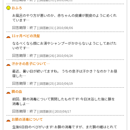
おふろ
お風呂のやり方が悪いのか、赤ちゃんの皮膚が脱皮のようにめくれ
ています…
回答期限：終了
| | 回答数(31) | 2010/08/06
11ヶ月ベビの洗髪
なるべくなら顔にお湯やシャンプーがかからないようにしてあげた
いのです…
回答期限：終了
| | 回答数(26) | 2010/06/24
汗かきの息子について…
最近、暑い日が続いてますね。 うちの息子は汗かき？なのか？お昼
寝した…
回答期限：終了
| | 回答数(25) | 2010/06/19
臍の血
前回、臍の消毒について質問したものです! 今日沐浴した後に臍を
消毒しよ…
回答期限：終了
| | 回答数(8) | 2010/06/17
お臍の消毒について
生後6日目のべびがいます! お臍の消毒ですが、まだ臍の緒はとれて