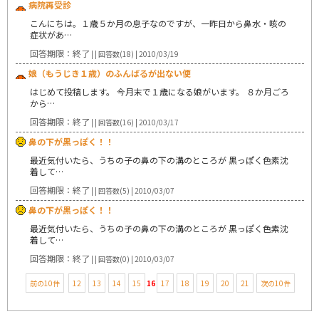
病院再受診
こんにちは。１歳５か月の息子なのですが、一昨日から鼻水・咳の
症状があ…
回答期限：終了
| | 回答数(18) | 2010/03/19
娘（もうじき１歳）のふんばるが出ない便
はじめて投稿します。 今月末で１歳になる娘がいます。 ８か月ごろ
から…
回答期限：終了
| | 回答数(16) | 2010/03/17
鼻の下が黒っぽく！！
最近気付いたら、うちの子の鼻の下の溝のところが 黒っぽく色素沈
着して…
回答期限：終了
| | 回答数(5) | 2010/03/07
鼻の下が黒っぽく！！
最近気付いたら、うちの子の鼻の下の溝のところが 黒っぽく色素沈
着して…
回答期限：終了
| | 回答数(0) | 2010/03/07
前の10件
12
13
14
15
16
17
18
19
20
21
次の10件