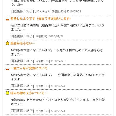
昨日から初発熱しています。(一歳五ヶ月) いつも予防接種前だった
り、あ…
回答期限：終了
| まりん★さん | 回答数(22) | 2010/05/02
発熱したようです（長文ですお願いします）
私が二日前に突然熱（最高38.9度）が出て朝には７度台まで下がり
ました。…
回答期限：終了
| | 回答数(8) | 2010/04/29
風邪が治らない…
いつもお世話になっています。 9ヶ月の子供が初めての風邪をひき
ました…
回答期限：終了
| | 回答数(19) | 2010/04/26
一歳二ヶ月♂発熱について
いつもお世話になっています。 今回は息子の発熱についてアドバ
イスよ…
回答期限：終了
| | 回答数(11) | 2010/04/24
痒みの押さえ方について…
相談の度にあたたかいアドバイスありがとうございます。 また相談
させて…
回答期限：終了
| | 回答数(13) | 2010/04/23