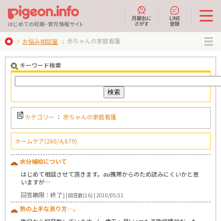
月齢別に
LINE
さがす
登録
はじめての妊娠・育児情報サイト
赤ちゃんの家庭看護
お悩み相談室
MENU
キーワード検索
カテゴリー
：
赤ちゃんの家庭看護
ホームケア(260/4,679)
水分補給について
はじめて相談させて頂きます。au携帯からのため読みにくいかと思
いますが…
回答期限：終了
| | 回答数(16) | 2010/05/11
熱の上手な測り方…。